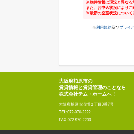
※物件情報は現況と異なる
また、お申込状況によりご
※最新の空室状況について
※
利用規約
及び
プライ
大阪府柏原市の
賃貸情報と賃貸管理のことなら
株式会社テム・ホームへ！
大阪府柏原市清州２丁目3番7号
TEL:072-970-2222
FAX:072-970-2200