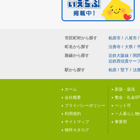
市区町村から探す
柏原市
/
八尾市
/
町名から探す
法善寺
/
大県
/
路線から探す
近鉄大阪線
/
関
近鉄西信貴ケー
駅から探す
柏原
/
堅下
/
法
ホーム
新築・築浅
会社概要
敷金・礼金0
プライバシーポリシー
ペット可
利用規約
一人暮らし物
サイトマップ
事業用
物件カタログ