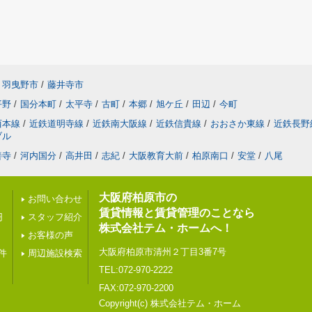
羽曳野市
/
藤井寺市
平野
/
国分本町
/
太平寺
/
古町
/
本郷
/
旭ケ丘
/
田辺
/
今町
西本線
/
近鉄道明寺線
/
近鉄南大阪線
/
近鉄信貴線
/
おおさか東線
/
近鉄長野
ブル
善寺
/
河内国分
/
高井田
/
志紀
/
大阪教育大前
/
柏原南口
/
安堂
/
八尾
大阪府柏原市の
お問い合わせ
賃貸情報と賃貸管理のことなら
円
スタッフ紹介
株式会社テム・ホームへ！
お客様の声
大阪府柏原市清州２丁目3番7号
件
周辺施設検索
TEL:072-970-2222
FAX:072-970-2200
Copyright(c) 株式会社テム・ホーム