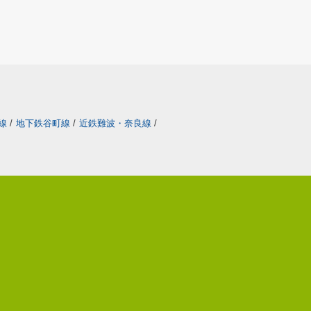
線
/
地下鉄谷町線
/
近鉄難波・奈良線
/