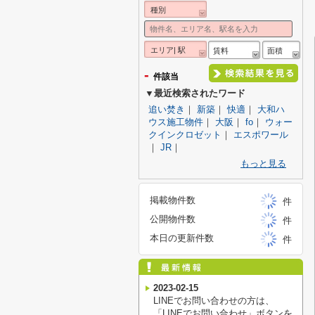
種別
エリア| 駅
賃料
面積
-
件該当
▼最近検索されたワード
追い焚き
｜
新築
｜
快適
｜
大和ハ
ウス施工物件
｜
大阪
｜
fo
｜
ウォー
クインクロゼット
｜
エスポワール
｜
JR
｜
もっと見る
掲載物件数
件
公開物件数
件
本日の更新件数
件
2023-02-15
LINEでお問い合わせの方は、
「LINEでお問い合わせ」ボタンを