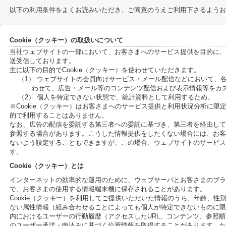
以下の利用条件をよくお読みいただき、ご同意のうえご利用下さるようお
Cookie（クッキー）の取扱いについて
当社ウェブサイトの一部において、お客さまへのサービス提供を目的に、C
送受信しております。
主に以下の目的でCookie（クッキー）を使わせていただきます。
（1） ウェブサイトの会員向けサービス・メール配信などにおいて、
わせて、広告・メール等のコンテンツ配信および表示情報等をカ
（2） 個人を特定できない状態で、統計資料として利用するため。
※Cookie（クッキー）はお客さまへのサービス提供と利用状況分析に
的で利用することはありません。
なお、広告の配信を委託する第三者への委託に基づき、第三者を経由して、
参照する場合があります。こうした情報提供をしたくない場合には、お客さ
ないよう設定することもできますが、この場合、ウェブサイトのサービス
す。
Cookie（クッキー）とは
インターネットの効率的な運用のために、ウェブサーバとお客さまのブラ
で、お客さまの使用する情報端末機に保存されることがあります。
Cookie（クッキー）を利用してご提供いただいた情報のうち、年齢、
ない属性情報（組み合わせることによっても個人が特定できないものに限
内におけるユーザーの行動履歴（アクセスしたURL、コンテンツ、参照
のユーザー承諾・申込みに基づく位置情報を取得することがあります。ただ