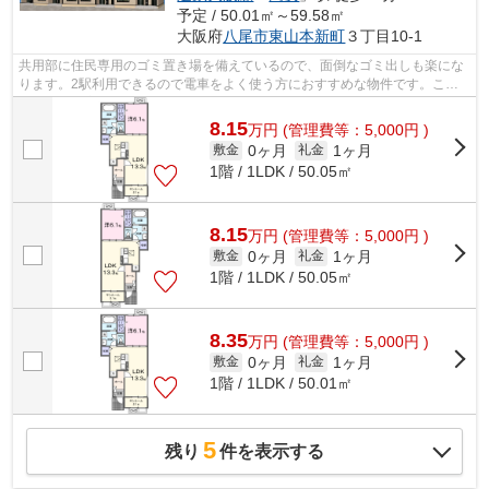
予定 / 50.01㎡～59.58㎡
大阪府
八尾市
東山本新町
３丁目10-1
共用部に住民専用のゴミ置き場を備えているので、面倒なゴミ出しも楽にな
ります。2駅利用できるので電車をよく使う方におすすめな物件です。こち
らは月々の家賃が8.15万円の物件です。...
8.15
万
円
(管理費等：5,000円 )
0ヶ月
1ヶ月
敷金
礼金
1階 / 1LDK / 50.05㎡
8.15
万
円
(管理費等：5,000円 )
0ヶ月
1ヶ月
敷金
礼金
1階 / 1LDK / 50.05㎡
8.35
万
円
(管理費等：5,000円 )
0ヶ月
1ヶ月
敷金
礼金
1階 / 1LDK / 50.01㎡
5
残り
件を表示する