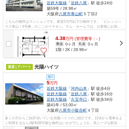
近鉄大阪線
「
近鉄八尾
」駅 徒歩24分
築59年 / 28.98㎡
大阪府
八尾市
青山町
５丁目2
こちらの物件はマンションです。家賃5万円以下の物件です。「ビレッジハ
ウス青山Ⅰ4号棟」のここがイチオシ。テム・ホームでは、お客様にお気に
入りの物件を見つけていただけるよう、ス...
4.38
万
円
(管理費等：- )
0ヶ月
0ヶ月
敷金
礼金
1階 / 2K / 28.98㎡
光陽ハイツ
賃貸 | アパート
敷0
5
万円
近鉄大阪線
「
河内山本
」駅 徒歩4分
近鉄大阪線
「
近鉄八尾
」駅 徒歩16分
近鉄大阪線
「
久宝寺口
」駅 徒歩34分
築41年 / 53.00㎡
大阪府
八尾市
小阪合町
４丁目
多くの方からご好評頂いている光陽ハイツのご紹介です。日頃から電車をよ
く利用するなら2駅利用可能な物件はいかがでしょうか。高ニーズな駅近の
物件で、徒歩4分で駅に行くことができ...