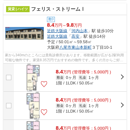
フェリス・ストリームⅠ
賃貸 | ハイツ
敷0
8.4
9.8
万円～
万円
近鉄大阪線
「
河内山本
」駅 徒歩10分
近鉄大阪線
「
高安
」駅 徒歩14分
予定 / 50.01㎡～59.58㎡
大阪府
八尾市
東山本新町
３丁目10-1
家から340mのところには貴島診療所があります。移動範囲が広がる2駅利用
可能な物件です。家賃8.35万円でおすすめの物件です。多くの方からご好評
頂いているフェリス・ストリームのご紹...
8.4
万
円
(管理費等：5,000円 )
0ヶ月
1ヶ月
敷金
礼金
1階 / 1LDK / 50.05㎡
8.4
万
円
(管理費等：5,000円 )
0ヶ月
1ヶ月
敷金
礼金
1階 / 1LDK / 50.05㎡
8.4
万
円
(管理費等：5,000円 )