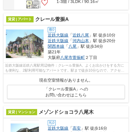
1-3階 / 3LDK / 90.16㎡
クレール萱振A
賃貸 | アパート
敷0
近鉄大阪線
「
近鉄八尾
」駅 徒歩10分
近鉄大阪線
「
河内山本
」駅 徒歩20分
関西本線
「
八尾
」駅 徒歩34分
築21年
大阪府
八尾市
萱振町
２丁目
近鉄大阪線近鉄八尾駅周辺物件：クレール萱振A。よくお出かけをする方に
も便利な、2駅利用可能なアパートです。駅まで徒歩10分なので、アクセス
の良い物件です。使い勝手の良いアパー...
現在空室情報がありません。
「クレール萱振A」への
お問い合わせはこちら
メゾンドショコラ八尾木
賃貸 | マンション
礼0
近鉄大阪線
「
高安
」駅 徒歩16分