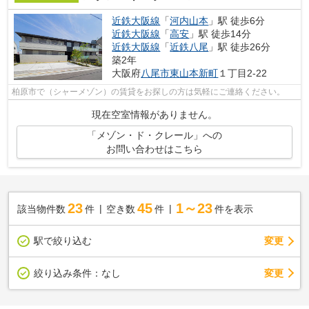
近鉄大阪線
「
河内山本
」駅 徒歩6分
近鉄大阪線
「
高安
」駅 徒歩14分
近鉄大阪線
「
近鉄八尾
」駅 徒歩26分
築2年
大阪府
八尾市
東山本新町
１丁目2-22
柏原市で（シャーメゾン）の賃貸をお探しの方は気軽にご連絡ください。
現在空室情報がありません。
「メゾン・ド・クレール」への
お問い合わせはこちら
23
45
1～23
該当物件数
件
空き数
件
件を表示
駅で絞り込む
変更
変更
絞り込み条件：
なし