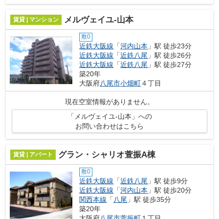
メルヴェイユ-山本
賃貸 | マンション
敷0
近鉄大阪線
「
河内山本
」駅 徒歩23分
近鉄大阪線
「
近鉄八尾
」駅 徒歩26分
近鉄大阪線
「
近鉄八尾
」駅 徒歩27分
築20年
大阪府
八尾市
小畑町
４丁目
現在空室情報がありません。
「メルヴェイユ-山本」への
お問い合わせはこちら
グラン・シャリオ萱振A棟
賃貸 | アパート
敷0
近鉄大阪線
「
近鉄八尾
」駅 徒歩9分
近鉄大阪線
「
河内山本
」駅 徒歩20分
関西本線
「
八尾
」駅 徒歩35分
築20年
大阪府
八尾市
萱振町
１丁目