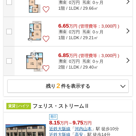
0万円
0ヶ月
敷金
礼金
1階 / 1LDK / 29.66㎡
6.65
万
円
(管理費等：3,000円 )
0万円
0ヶ月
敷金
礼金
1階 / 1LDK / 29.21㎡
6.85
万
円
(管理費等：3,000円 )
0万円
0ヶ月
敷金
礼金
2階 / 1LDK / 29.40㎡
2
残り
件を表示する
フェリス・ストリームⅡ
賃貸 | ハイツ
敷0
8.15
9.75
万円～
万円
近鉄大阪線
「
河内山本
」駅 徒歩10分
近鉄大阪線
「
高安
」駅 徒歩14分