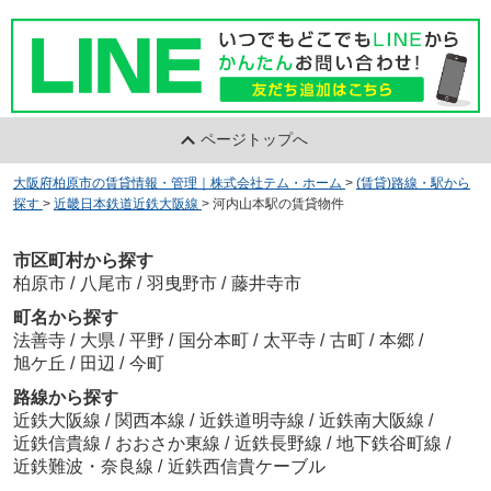
ページトップへ
大阪府柏原市の賃貸情報・管理｜株式会社テム・ホーム
>
(賃貸)路線・駅から
探す
>
近畿日本鉄道近鉄大阪線
>
河内山本駅の賃貸物件
市区町村から探す
柏原市
/
八尾市
/
羽曳野市
/
藤井寺市
町名から探す
法善寺
/
大県
/
平野
/
国分本町
/
太平寺
/
古町
/
本郷
/
旭ケ丘
/
田辺
/
今町
路線から探す
近鉄大阪線
/
関西本線
/
近鉄道明寺線
/
近鉄南大阪線
/
近鉄信貴線
/
おおさか東線
/
近鉄長野線
/
地下鉄谷町線
/
近鉄難波・奈良線
/
近鉄西信貴ケーブル