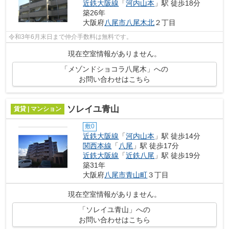
近鉄大阪線
「
河内山本
」駅 徒歩18分
築26年
大阪府
八尾市
八尾木北
２丁目
令和3年6月末日まで仲介手数料は無料です。
現在空室情報がありません。
「メゾンドショコラ八尾木」への
お問い合わせはこちら
ソレイユ青山
賃貸 | マンション
敷0
近鉄大阪線
「
河内山本
」駅 徒歩14分
関西本線
「
八尾
」駅 徒歩17分
近鉄大阪線
「
近鉄八尾
」駅 徒歩19分
築31年
大阪府
八尾市
青山町
３丁目
現在空室情報がありません。
「ソレイユ青山」への
お問い合わせはこちら