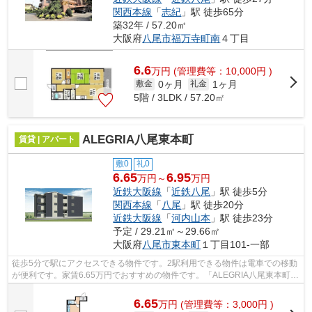
関西本線
「
志紀
」駅 徒歩65分
築32年 / 57.20㎡
大阪府
八尾市
福万寺町南
４丁目
6.6
万
円
(管理費等：10,000円 )
0ヶ月
1ヶ月
敷金
礼金
5階 / 3LDK / 57.20㎡
ALEGRIA八尾東本町
賃貸 | アパート
敷0
礼0
6.65
6.95
万円～
万円
近鉄大阪線
「
近鉄八尾
」駅 徒歩5分
関西本線
「
八尾
」駅 徒歩20分
近鉄大阪線
「
河内山本
」駅 徒歩23分
予定 / 29.21㎡～29.66㎡
大阪府
八尾市
東本町
１丁目101-一部
徒歩5分で駅にアクセスできる物件です。2駅利用できる物件は電車での移動
が便利です。家賃6.65万円でおすすめの物件です。「ALEGRIA八尾東本町」
のここがイチオシ。八尾市エリアで賃貸...
6.65
万
円
(管理費等：3,000円 )