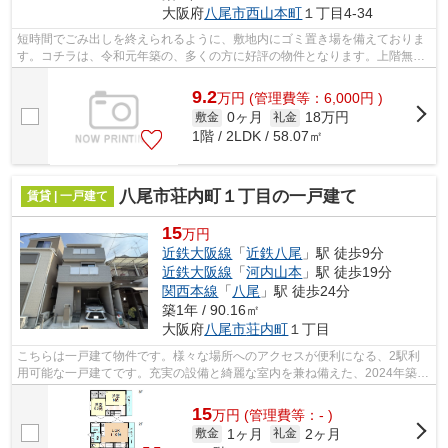
大阪府
八尾市
西山本町
１丁目4-34
短時間でごみ出しを終えられるように、敷地内にゴミ置き場を備えておりま
す。コチラは、令和元年築の、多くの方に好評の物件となります。上階無し
の物件となっております。通勤やお出...
9.2
万
円
(管理費等：6,000円 )
0ヶ月
18万円
敷金
礼金
1階 / 2LDK / 58.07㎡
八尾市荘内町１丁目の一戸建て
賃貸 | 一戸建て
15
万円
近鉄大阪線
「
近鉄八尾
」駅 徒歩9分
近鉄大阪線
「
河内山本
」駅 徒歩19分
関西本線
「
八尾
」駅 徒歩24分
築1年 / 90.16㎡
大阪府
八尾市
荘内町
１丁目
こちらは一戸建て物件です。様々な場所へのアクセスが便利になる、2駅利
用可能な一戸建てです。充実の設備と綺麗な室内を兼ね備えた、2024年築の
物件です。この物件は月15万円と、グレ...
15
万
円
(管理費等：- )
1ヶ月
2ヶ月
敷金
礼金