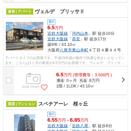
ヴェルデ ブリッサⅡ
賃貸 | アパート
敷0
6.5
万円
近鉄大阪線
「
河内山本
」駅 徒歩10分
近鉄大阪線
「
高安
」駅 徒歩17分
築9年 / 43.10㎡
大阪府
八尾市
東山本町
４丁目４番４４号
アパートタイプのお部屋です。平成29年築の物件で快適な住まいとなってい
ます。こちらは1ヶ月の家賃が6.5万円のお部屋です。ヴェルデ ブリッサ
Ⅱ：河内山本駅にも近くて便利。八尾市に...
6.5
万
円
(管理費等：3,500円 )
0ヶ月
8万円
敷金
礼金
1階 / 1LDK / 43.10㎡
スペチアーレ 桜ヶ丘
賃貸 | マンション
敷0
6.55
6.85
万円～
万円
近鉄大阪線
「
近鉄八尾
」駅 徒歩8分