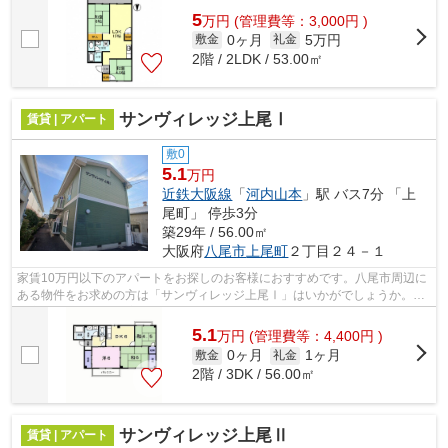
5
万
円
(管理費等：3,000円 )
0ヶ月
5万円
敷金
礼金
2階 / 2LDK / 53.00㎡
サンヴィレッジ上尾Ⅰ
賃貸 | アパート
敷0
5.1
万円
近鉄大阪線
「
河内山本
」駅 バス7分 「上
尾町」 停歩3分
築29年 / 56.00㎡
大阪府
八尾市
上尾町
２丁目２４－１
家賃10万円以下のアパートをお探しのお客様におすすめです。八尾市周辺に
ある物件をお求めの方は「サンヴィレッジ上尾Ⅰ」はいかがでしょうか。八
尾市の住まい探しを応援するテム・ホー...
5.1
万
円
(管理費等：4,400円 )
0ヶ月
1ヶ月
敷金
礼金
2階 / 3DK / 56.00㎡
サンヴィレッジ上尾Ⅱ
賃貸 | アパート