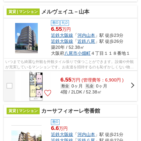
メルヴェイユ－山本
賃貸 | マンション
敷0
礼0
6.55
万円
近鉄大阪線
「
河内山本
」駅 徒歩23分
近鉄大阪線
「
近鉄八尾
」駅 徒歩26分
築20年 / 52.38㎡
大阪府
八尾市
小畑町
４丁目１１８番地１
いつまでも綺麗な外観を外観タイル張りで保つことができます。設備や外観
が充実しているマンションです。お友達を招待するのも恥ずかしくない物
件。家賃10万円以下の物件をお探しのお...
6.55
万
円
(管理費等：6,900円 )
0ヶ月
0ヶ月
敷金
礼金
4階 / 2LDK / 52.38㎡
カーサフィオーレ壱番館
賃貸 | マンション
敷0
6.6
万円
近鉄大阪線
「
河内山本
」駅 徒歩21分
近鉄大阪線
「
近鉄八尾
」駅 徒歩27分