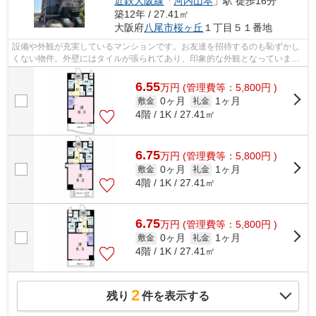
近鉄大阪線
「
河内山本
」駅 徒歩16分
築12年 / 27.41㎡
大阪府
八尾市
桜ヶ丘
１丁目５１番地
設備や外観が充実しているマンションです。お友達を招待するのも恥ずかし
くない物件。外壁にはタイルが張られてあり、印象的な外観となっていま
す。家賃10万円以下のマンションをお探...
6.55
万
円
(管理費等：5,800円 )
0ヶ月
1ヶ月
敷金
礼金
4階 / 1K / 27.41㎡
6.75
万
円
(管理費等：5,800円 )
0ヶ月
1ヶ月
敷金
礼金
4階 / 1K / 27.41㎡
6.75
万
円
(管理費等：5,800円 )
0ヶ月
1ヶ月
敷金
礼金
4階 / 1K / 27.41㎡
2
残り
件を表示する