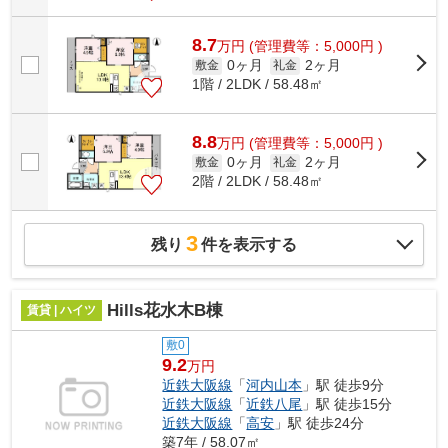
8.7
万
円
(管理費等：5,000円 )
0ヶ月
2ヶ月
敷金
礼金
1階 / 2LDK / 58.48㎡
8.8
万
円
(管理費等：5,000円 )
0ヶ月
2ヶ月
敷金
礼金
2階 / 2LDK / 58.48㎡
3
残り
件を表示する
Hills花水木B棟
賃貸 | ハイツ
敷0
9.2
万円
近鉄大阪線
「
河内山本
」駅 徒歩9分
近鉄大阪線
「
近鉄八尾
」駅 徒歩15分
近鉄大阪線
「
高安
」駅 徒歩24分
築7年 / 58.07㎡