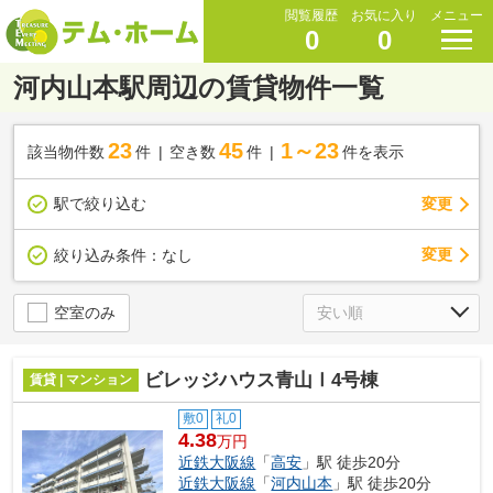
閲覧履歴
お気に入り
メニュー
0
0
河内山本駅周辺の賃貸物件一覧
23
45
1～23
該当物件数
件
空き数
件
件を表示
駅で絞り込む
変更
変更
絞り込み条件：
なし
空室のみ
ビレッジハウス青山Ⅰ4号棟
賃貸 | マンション
敷0
礼0
4.38
万円
近鉄大阪線
「
高安
」駅 徒歩20分
近鉄大阪線
「
河内山本
」駅 徒歩20分