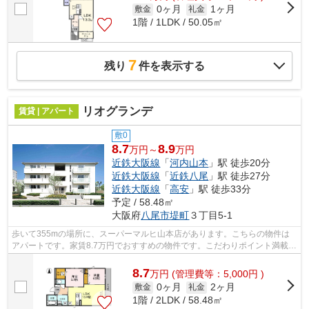
0ヶ月
1ヶ月
敷金
礼金
1階 / 1LDK / 50.05㎡
7
残り
件を表示する
リオグランデ
賃貸 | アパート
敷0
8.7
8.9
万円～
万円
近鉄大阪線
「
河内山本
」駅 徒歩20分
近鉄大阪線
「
近鉄八尾
」駅 徒歩27分
近鉄大阪線
「
高安
」駅 徒歩33分
予定 / 58.48㎡
大阪府
八尾市
堤町
３丁目5-1
歩いて355mの場所に、スーパーマルヒ山本店があります。こちらの物件は
アパートです。家賃8.7万円でおすすめの物件です。こだわりポイント満載の
仮称D-room堤町3丁目。地域によっては...
8.7
万
円
(管理費等：5,000円 )
0ヶ月
2ヶ月
敷金
礼金
1階 / 2LDK / 58.48㎡