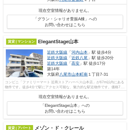
現在空室情報がありません。
「グラン・シャリオ萱振A棟」への
お問い合わせはこちら
ElegantStage山本
賃貸 | マンション
近鉄大阪線
「
河内山本
」駅 徒歩4分
近鉄大阪線
「
近鉄八尾
」駅 徒歩20分
近鉄大阪線
「
高安
」駅 徒歩17分
築14年
大阪府
八尾市
山本町南
１丁目7-31
コンビニ「ファミリーマート 近商ストアハーベス山本店」が67m以内にある
物件です。徒歩4分で駅にアクセス可能な、魅力的な駅近物件です。価格7.5
万円ながら充実した設備のこちらの物...
現在空室情報がありません。
「ElegantStage山本」への
お問い合わせはこちら
メゾン・ド・クレール
賃貸 | アパート