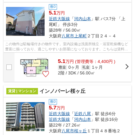
敷0
5.1
万円
近鉄大阪線
「
河内山本
」駅 バス7分 「上
尾町」 停歩3分
築28年 / 56.00㎡
大阪府
八尾市
上尾町
２丁目２４－４
この物件は駐輪場付きの物件です。室内設備は洗面所独立・浴室乾燥機など
豊富に揃っており、過ごしやすいお部屋になっております。こちらは賃料5.1
万円の物件です。河内山本駅周辺への...
5.1
万
円
(管理費等：4,400円 )
0ヶ月
1ヶ月
敷金
礼金
2階 / 3DK / 56.00㎡
インノバーレ桜ヶ丘
賃貸 | マンション
敷0
5.7
万円
近鉄大阪線
「
近鉄八尾
」駅 徒歩6分
近鉄大阪線
「
河内山本
」駅 徒歩16分
築22年 / 27.26㎡
大阪府
八尾市
桜ヶ丘
１丁目４８番地２