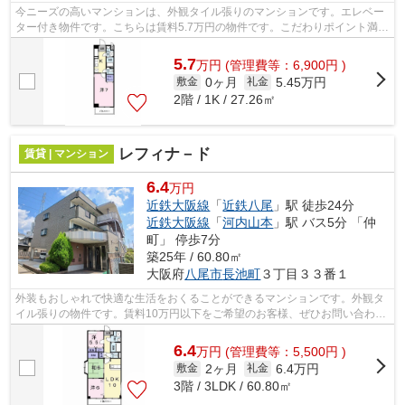
今ニーズの高いマンションは、外観タイル張りのマンションです。エレベー
ター付き物件です。こちらは賃料5.7万円の物件です。こだわりポイント満載
のインノバーレ桜ヶ丘。八尾市への引...
5.7
万
円
(管理費等：6,900円 )
0ヶ月
5.45万円
敷金
礼金
2階 / 1K / 27.26㎡
レフィナ－ド
賃貸 | マンション
6.4
万円
近鉄大阪線
「
近鉄八尾
」駅 徒歩24分
近鉄大阪線
「
河内山本
」駅 バス5分 「仲
町」 停歩7分
築25年 / 60.80㎡
大阪府
八尾市
長池町
３丁目３３番１
外装もおしゃれで快適な生活をおくることができるマンションです。外観タ
イル張りの物件です。賃料10万円以下をご希望のお客様、ぜひお問い合わせ
ください。レフィナ-ド：近鉄八尾駅に...
6.4
万
円
(管理費等：5,500円 )
2ヶ月
6.4万円
敷金
礼金
3階 / 3LDK / 60.80㎡