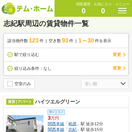
閲覧履歴
お気に入り
メニュー
0
0
志紀駅周辺の賃貸物件一覧
123
93
1～30
該当物件数
件
空き数
件
件を表示
駅で絞り込む
変更
変更
絞り込み条件：
なし
空室のみ
ハイツエルグリーン
賃貸 | アパート
敷0
礼0
3
万円
関西本線
「
柏原
」駅 徒歩12分
関西本線
「
志紀
」駅 徒歩15分