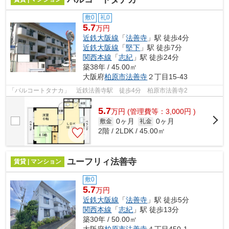
敷0
礼0
5.7
万円
近鉄大阪線
「
法善寺
」駅 徒歩4分
近鉄大阪線
「
堅下
」駅 徒歩7分
関西本線
「
志紀
」駅 徒歩24分
築38年 / 45.00㎡
大阪府
柏原市
法善寺
２丁目15-43
「パルコートタナカ」 近鉄法善寺駅 徒歩4分 柏原市法善寺2
5.7
万
円
(管理費等：3,000円 )
0ヶ月
0ヶ月
敷金
礼金
2階 / 2LDK / 45.00㎡
ユーフリィ法善寺
賃貸 | マンション
敷0
5.7
万円
近鉄大阪線
「
法善寺
」駅 徒歩5分
関西本線
「
志紀
」駅 徒歩13分
築30年 / 50.00㎡