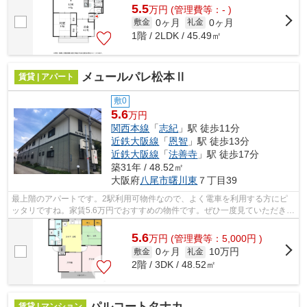
5.5
万
円
(管理費等：- )
0ヶ月
0ヶ月
敷金
礼金
1階 / 2LDK / 45.49㎡
メュールパレ松本Ⅱ
賃貸 | アパート
敷0
5.6
万円
関西本線
「
志紀
」駅 徒歩11分
近鉄大阪線
「
恩智
」駅 徒歩13分
近鉄大阪線
「
法善寺
」駅 徒歩17分
築31年 / 48.52㎡
大阪府
八尾市
曙川東
７丁目39
最上階のアパートです。2駅利用可物件なので、よく電車を利用する方にピ
ッタリですね。家賃5.6万円でおすすめの物件です。ぜひ一度見ていただきた
い、「メュールパレ松本Ⅱ」です。関西...
5.6
万
円
(管理費等：5,000円 )
0ヶ月
10万円
敷金
礼金
2階 / 3DK / 48.52㎡
パルコートタナカ
賃貸 | マンション