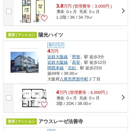
3.8
万
円
(管理費等：3,000円 )
0ヶ月
0ヶ月
敷金
礼金
1-2階 / 3K / 34.79㎡
陽光ハイツ
賃貸 | マンション
敷0
礼0
4
万円
近鉄大阪線
「
恩智
」駅 徒歩3分
近鉄大阪線
「
高安
」駅 徒歩12分
関西本線
「
志紀
」駅 徒歩23分
築49年 / 38.00㎡
大阪府
八尾市
恩智中町
２丁目
4
万
円
(管理費等：4,000円 )
0ヶ月
0ヶ月
敷金
礼金
3階 / 2DK / 38.00㎡
アウスレーゼ法善寺
賃貸 | マンション