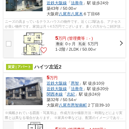
近鉄大阪線
「
法善寺
」駅 徒歩24分
築43年 / 50.00㎡
大阪府
八尾市
八尾木
６丁目68
ニーズの高まっているテラスハウスの物件です。近くに2駅ある、アクセス
が良い物件です。家賃は月々4.5万円でございます。多くの方からご好評頂い
ている北野戸建(北端)のご紹介です。...
5
万
円
(管理費等：- )
0ヶ月
5万円
敷金
礼金
1-2階 / 2LDK / 50.00㎡
ハイツ左近2
賃貸 | アパート
5
万円
近鉄大阪線
「
恩智
」駅 徒歩10分
近鉄大阪線
「
法善寺
」駅 徒歩20分
関西本線
「
志紀
」駅 徒歩24分
築32年 / 50.54㎡
大阪府
八尾市
恩智南町
２丁目39-10
※掲載されている図面・写真等は、作成方法や撮影方法・時期などにより実
際とは異なる場合があります。 ※家具や車などは、配置のイメージであり、
賃貸物件に付属しておりません（家具家...