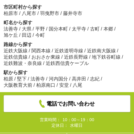
市区町村から探す
柏原市
/
八尾市
/
羽曳野市
/
藤井寺市
町名から探す
法善寺
/
大県
/
平野
/
国分本町
/
太平寺
/
古町
/
本郷
/
旭ケ丘
/
田辺
/
今町
路線から探す
近鉄大阪線
/
関西本線
/
近鉄道明寺線
/
近鉄南大阪線
/
近鉄信貴線
/
おおさか東線
/
近鉄長野線
/
地下鉄谷町線
/
近鉄難波・奈良線
/
近鉄西信貴ケーブル
駅から探す
柏原
/
堅下
/
法善寺
/
河内国分
/
高井田
/
志紀
/
大阪教育大前
/
柏原南口
/
安堂
/
八尾
電話でお問い合わせ
営業時間：
10：00～19：00
定休日：
水曜日