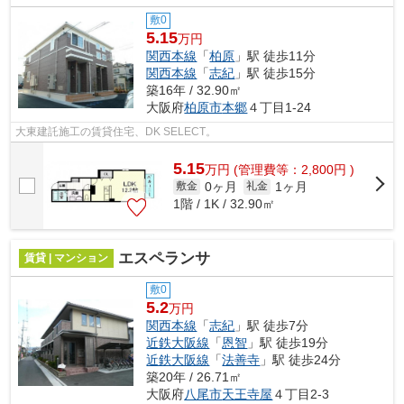
敷0
5.15
万円
関西本線
「
柏原
」駅 徒歩11分
関西本線
「
志紀
」駅 徒歩15分
築16年 / 32.90㎡
大阪府
柏原市
本郷
４丁目1-24
大東建託施工の賃貸住宅、DK SELECT。
5.15
万
円
(管理費等：2,800円 )
0ヶ月
1ヶ月
敷金
礼金
1階 / 1K / 32.90㎡
エスペランサ
賃貸 | マンション
敷0
5.2
万円
関西本線
「
志紀
」駅 徒歩7分
近鉄大阪線
「
恩智
」駅 徒歩19分
近鉄大阪線
「
法善寺
」駅 徒歩24分
築20年 / 26.71㎡
大阪府
八尾市
天王寺屋
４丁目2-3