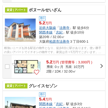
ボヌールせいざん
賃貸 | アパート
敷0
5.2
万円
近鉄大阪線
「
法善寺
」駅 徒歩6分
関西本線
「
志紀
」駅 徒歩10分
築20年 / 32.00㎡
大阪府
柏原市
法善寺
３丁目600-1
根強いニーズを誇る駅近の物件となり、徒歩6分に駅があります。使い勝手
の良いアパートでイチオシの物件です。家賃は月々5万円でございます。当
社イチオシの物件の「ボヌールせいざん...
5.2
万
円
(管理費等：3,000円 )
0ヶ月
10万円
敷金
礼金
2階 / 1DK / 32.00㎡
グレイスセゾン
賃貸 | アパート
敷0
5.4
万円
関西本線
「
志紀
」駅 徒歩3分