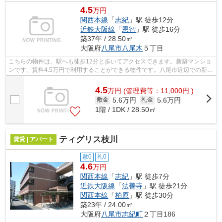
4.5
万円
関西本線
「
志紀
」駅 徒歩12分
近鉄大阪線
「
恩智
」駅 徒歩16分
築37年 / 28.50㎡
大阪府
八尾市
八尾木
５丁目
こちらの物件は、駅へも徒歩12分と歩いてアクセスできます。新築マンショ
ンです。賃料4.5万円で利用することができる物件です。八尾市近辺での新居
ならご好評の物件「八尾木グリーンハ...
4.5
万
円
(管理費等：11,000円 )
5.6万円
5.6万円
敷金
礼金
1階 / 1DK / 28.50㎡
ティグリス枝川
賃貸 | アパート
敷0
礼0
4.6
万円
関西本線
「
志紀
」駅 徒歩7分
近鉄大阪線
「
法善寺
」駅 徒歩21分
関西本線
「
柏原
」駅 徒歩30分
築23年 / 24.00㎡
大阪府
八尾市
志紀町
２丁目186