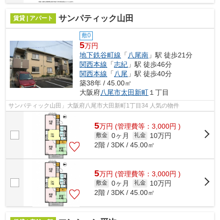
サンパティック山田
賃貸 | アパート
敷0
5
万円
地下鉄谷町線
「
八尾南
」駅 徒歩21分
関西本線
「
志紀
」駅 徒歩46分
関西本線
「
八尾
」駅 徒歩40分
築38年 / 45.00㎡
大阪府
八尾市
太田新町
１丁目
サンパティック山田」大阪府八尾市大田新町1丁目34 人気の物件
5
万
円
(管理費等：3,000円 )
0ヶ月
10万円
敷金
礼金
2階 / 3DK / 45.00㎡
5
万
円
(管理費等：3,000円 )
0ヶ月
10万円
敷金
礼金
2階 / 3DK / 45.00㎡