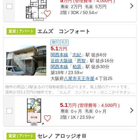
5
万
円
(管理費等：4,000円 )
2万円
5万円
敷金
礼金
2階 / 3DK / 50.54㎡
エムズ コンフォート
賃貸 | アパート
敷0
礼0
5.1
万円
関西本線
「
志紀
」駅 徒歩6分
近鉄大阪線
「
恩智
」駅 徒歩16分
関西本線
「
柏原
」駅 徒歩30分
築18年 / 23.59㎡
大阪府
八尾市
天王寺屋
４丁目25
物件の周辺に2駅あるので移動範囲も広がります。最上階のアパートです。
賃料が月5.1万円の物件です。「エムズ コンフォート」のここがイチオシ。
テム・ホームへの来店予約は、072-970...
5.1
万
円
(管理費等：4,500円 )
0ヶ月
0ヶ月
敷金
礼金
2階 / 1K / 23.59㎡
セレノ アロッジオⅢ
賃貸 | アパート