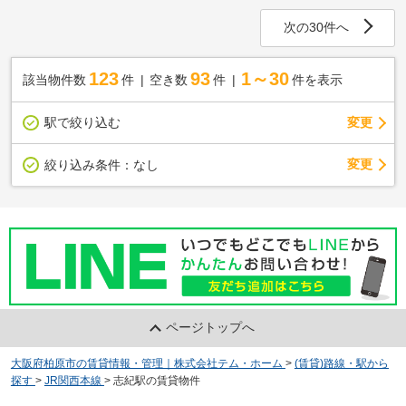
次の30件へ
123
93
1～30
該当物件数
件
空き数
件
件を表示
駅で絞り込む
変更
変更
絞り込み条件：
なし
ページトップへ
大阪府柏原市の賃貸情報・管理｜株式会社テム・ホーム
>
(賃貸)路線・駅から
探す
>
JR関西本線
>
志紀駅の賃貸物件