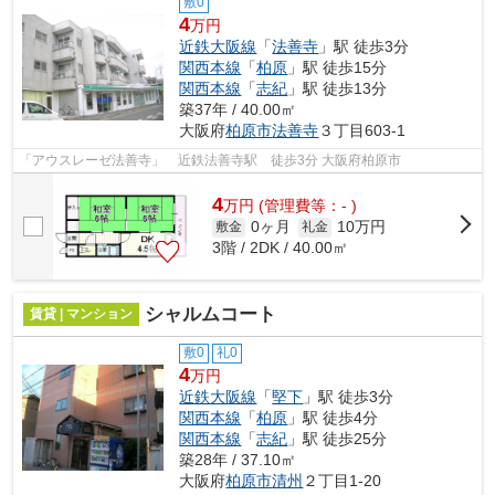
敷0
4
万円
近鉄大阪線
「
法善寺
」駅 徒歩3分
関西本線
「
柏原
」駅 徒歩15分
関西本線
「
志紀
」駅 徒歩13分
築37年 / 40.00㎡
大阪府
柏原市
法善寺
３丁目603-1
「アウスレーゼ法善寺」 近鉄法善寺駅 徒歩3分 大阪府柏原市
4
万
円
(管理費等：- )
0ヶ月
10万円
敷金
礼金
3階 / 2DK / 40.00㎡
シャルムコート
賃貸 | マンション
敷0
礼0
4
万円
近鉄大阪線
「
堅下
」駅 徒歩3分
関西本線
「
柏原
」駅 徒歩4分
関西本線
「
志紀
」駅 徒歩25分
築28年 / 37.10㎡
大阪府
柏原市
清州
２丁目1-20