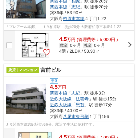
関西本線
「
柏原
」駅 徒歩20分
関西本線
「
志紀
」駅 徒歩20分
築36年 / 53.90㎡
大阪府
柏原市
本郷
４丁目1-22
「プレアール本郷」 ＪＲ柏原駅 徒歩20分 大阪府柏原市本郷4-1-22
4.5
万
円
(管理費等：5,000円 )
0ヶ月
0ヶ月
敷金
礼金
4階 / 2LDK / 53.90㎡
宮前ビル
賃貸 | マンション
敷0
4.5
万円
関西本線
「
志紀
」駅 徒歩3分
近鉄大阪線
「
法善寺
」駅 徒歩15分
近鉄大阪線
「
恩智
」駅 徒歩17分
築33年 / 40.00㎡
大阪府
八尾市
東弓削
１丁目156
ＪＲ関西本線志紀駅徒歩6分、駅近で生活に便利です。
4.5
万
円
(管理費等：7,000円 )