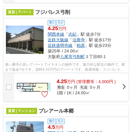
フジパレス弓削
賃貸 | アパート
敷0
礼0
4.25
万円
関西本線
「
志紀
」駅 徒歩7分
近鉄大阪線
「
法善寺
」駅 徒歩17分
近鉄道明寺線
「
柏原
」駅 徒歩23分
築25年 / 24.00㎡
大阪府
八尾市
弓削町
３丁目80-1
使い勝手の良いアパートでイチオシの物件です。魅力的な駅近の物件で、駅
まで徒歩7分です。賃料4.25万円のアパートです。新着情報：フジパレス弓
削の空室情報ならコチラ。丁寧かつ迅速...
4.25
万
円
(管理費等：4,000円 )
0ヶ月
0ヶ月
敷金
礼金
1階 / 1K / 24.00㎡
プレアール本郷
賃貸 | マンション
敷0
礼0
4.5
万円