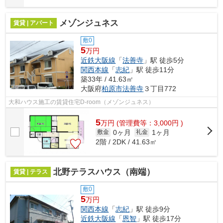
メゾンジュネス
賃貸 | アパート
敷0
5
万円
近鉄大阪線
「
法善寺
」駅 徒歩5分
関西本線
「
志紀
」駅 徒歩11分
築33年 / 41.63㎡
大阪府
柏原市
法善寺
３丁目772
大和ハウス施工の賃貸住宅D-room（メゾンジュネス）
5
万
円
(管理費等：3,000円 )
0ヶ月
1ヶ月
敷金
礼金
2階 / 2DK / 41.63㎡
北野テラスハウス（南端）
賃貸 | テラス
敷0
5
万円
関西本線
「
志紀
」駅 徒歩9分
近鉄大阪線
「
恩智
」駅 徒歩17分