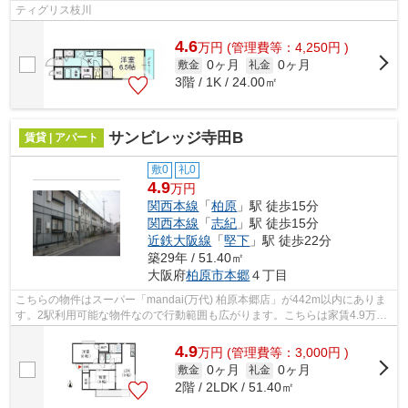
ティグリス枝川
4.6
万
円
(管理費等：4,250円 )
0ヶ月
0ヶ月
敷金
礼金
3階 / 1K / 24.00㎡
サンビレッジ寺田B
賃貸 | アパート
敷0
礼0
4.9
万円
関西本線
「
柏原
」駅 徒歩15分
関西本線
「
志紀
」駅 徒歩15分
近鉄大阪線
「
堅下
」駅 徒歩22分
築29年 / 51.40㎡
大阪府
柏原市
本郷
４丁目
こちらの物件はスーパー「mandai(万代) 柏原本郷店」が442m以内にありま
す。2駅利用可能な物件なので行動範囲も広がります。こちらは家賃4.9万円
の物件です。当社イチオシの物件の「サ...
4.9
万
円
(管理費等：3,000円 )
0ヶ月
0ヶ月
敷金
礼金
2階 / 2LDK / 51.40㎡