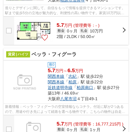
大阪府
柏原市
法善寺
４丁目450-1
造りとデザインに関して、自信をもって情報を提供できるマンションです。
駅まで徒歩5分の立地が魅力的な、利便性の高い物件です。家賃10万円以下
のマンションをお探しのお客様におすす...
5.7
万
円
(管理費等：- )
0ヶ月
10万円
敷金
礼金
2階 / 2LDK / 50.00㎡
ベッラ・フィグーラ
賃貸 | ハイツ
敷0
5.7
6.5
万円～
万円
関西本線
「
志紀
」駅 徒歩22分
関西本線
「
柏原
」駅 徒歩22分
近鉄道明寺線
「
柏原南口
」駅 徒歩27分
築13年 / 46.69㎡
大阪府
八尾市
沼
４丁目49-1
新着情報：ベッラ・フィグーラの空室情報ならコチラ。付近に駅が2つある
ので、用途や行き先によって経路を選べる物件です。こちらの物件は自走式
駐車場がご利用いただけます。周辺環境...
5.7
万
円
(管理費等：16,777,215円 )
0ヶ月
1ヶ月
敷金
礼金