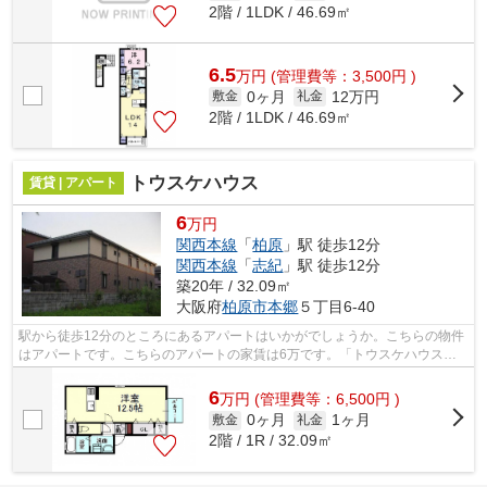
2階 / 1LDK / 46.69㎡
6.5
万
円
(管理費等：3,500円 )
0ヶ月
12万円
敷金
礼金
2階 / 1LDK / 46.69㎡
トウスケハウス
賃貸 | アパート
6
万円
関西本線
「
柏原
」駅 徒歩12分
関西本線
「
志紀
」駅 徒歩12分
築20年 / 32.09㎡
大阪府
柏原市
本郷
５丁目6-40
駅から徒歩12分のところにあるアパートはいかがでしょうか。こちらの物件
はアパートです。こちらのアパートの家賃は6万です。「トウスケハウス」
のここがイチオシ。テム・ホームは、あ...
6
万
円
(管理費等：6,500円 )
0ヶ月
1ヶ月
敷金
礼金
2階 / 1R / 32.09㎡