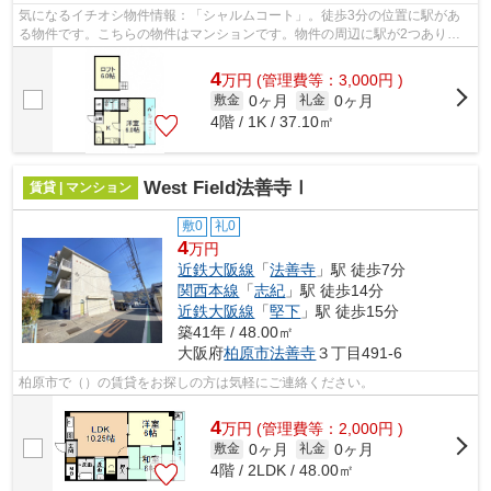
気になるイチオシ物件情報：「シャルムコート」。徒歩3分の位置に駅があ
る物件です。こちらの物件はマンションです。物件の周辺に駅が2つあり、
よく電車を利用する方にピッタリです。...
4
万
円
(管理費等：3,000円 )
0ヶ月
0ヶ月
敷金
礼金
4階 / 1K / 37.10㎡
West Field法善寺Ⅰ
賃貸 | マンション
敷0
礼0
4
万円
近鉄大阪線
「
法善寺
」駅 徒歩7分
関西本線
「
志紀
」駅 徒歩14分
近鉄大阪線
「
堅下
」駅 徒歩15分
築41年 / 48.00㎡
大阪府
柏原市
法善寺
３丁目491-6
柏原市で（）の賃貸をお探しの方は気軽にご連絡ください。
4
万
円
(管理費等：2,000円 )
0ヶ月
0ヶ月
敷金
礼金
4階 / 2LDK / 48.00㎡