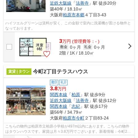
近鉄大阪線
「
法善寺
」駅 徒歩20分
築40年 / 18.10㎡
大阪府
柏原市
本郷
４丁目3-43
ハイツエルグリーンは賃料が安く、この金額で室内に洗濯機が置ける物件と
なっております。
3
万
円
(管理費等：- )
0ヶ月
0ヶ月
敷金
礼金
2階 / 1K / 18.10㎡
今町2丁目テラスハウス
賃貸 | タウン
敷0
礼0
3.8
万円
関西本線
「
柏原
」駅 徒歩9分
近鉄大阪線
「
法善寺
」駅 徒歩12分
関西本線
「
志紀
」駅 徒歩17分
築56年 / 34.79㎡
大阪府
柏原市
今町
２丁目83-24
こちらの物件は柏原市立柏原小学校が497m以内にあります。こちらの物件
はタウンハウスです。家賃は月々3.8万円でございます。新着情報：今町2丁
目テラスハウスの空室情報ならコチラ。...