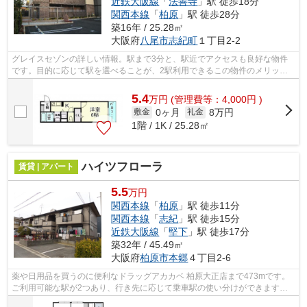
近鉄大阪線
「
法善寺
」駅 徒歩18分
関西本線
「
柏原
」駅 徒歩28分
築16年 / 25.28㎡
大阪府
八尾市
志紀町
１丁目2-2
グレイスセゾンの詳しい情報。駅まで3分と、駅近でアクセスも良好な物件
です。目的に応じて駅を選べることが、2駅利用できるこの物件のメリット
です。こちらの物件はアパートです。八...
5.4
万
円
(管理費等：4,000円 )
0ヶ月
8万円
敷金
礼金
1階 / 1K / 25.28㎡
ハイツフローラ
賃貸 | アパート
5.5
万円
関西本線
「
柏原
」駅 徒歩11分
関西本線
「
志紀
」駅 徒歩15分
近鉄大阪線
「
堅下
」駅 徒歩17分
築32年 / 45.49㎡
大阪府
柏原市
本郷
４丁目2-6
薬や日用品を買うのに便利なドラッグアカカベ 柏原大正店まで473mです。
ご利用可能な駅が2つあり、行き先に応じて乗車駅の使い分けができます。
賃料10万円以下をご希望のお客様、ぜひ...