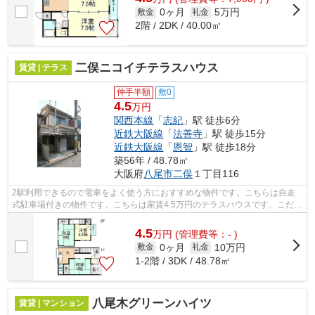
0ヶ月
5万円
敷金
礼金
2階 / 2DK / 40.00㎡
二俣ニコイチテラスハウス
賃貸 | テラス
仲手半額
敷0
4.5
万円
関西本線
「
志紀
」駅 徒歩6分
近鉄大阪線
「
法善寺
」駅 徒歩15分
近鉄大阪線
「
恩智
」駅 徒歩18分
築56年 / 48.78㎡
大阪府
八尾市
二俣
１丁目116
2駅利用できるので電車をよく使う方におすすめな物件です。こちらは自走
式駐車場付きの物件です。こちらは家賃4.5万円のテラスハウスです。こだわ
りポイント満載の二俣ニコイチテラス...
4.5
万
円
(管理費等：- )
0ヶ月
10万円
敷金
礼金
1-2階 / 3DK / 48.78㎡
八尾木グリーンハイツ
賃貸 | マンション