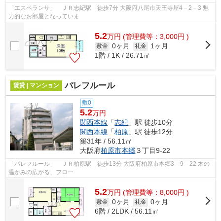
「エスペランサ」 ＪＲ志紀駅 徒歩7分 大阪府八尾市天王寺屋4－2－3 魅
力的なお部屋となっていま
5.2
万
円
(管理費等：3,000円 )
0ヶ月
1ヶ月
敷金
礼金
1階 / 1K / 26.71㎡
パレフルール
賃貸 | マンション
敷0
5.2
万円
関西本線
「
志紀
」駅 徒歩10分
関西本線
「
柏原
」駅 徒歩12分
築31年 / 56.11㎡
大阪府
柏原市
本郷
３丁目9-22
「パレフルール」 ＪＲ柏原駅 徒歩13分 大阪府柏原市本郷3－9－22 木の
温かみの広がる、フロー
5.2
万
円
(管理費等：8,000円 )
0ヶ月
0ヶ月
敷金
礼金
6階 / 2LDK / 56.11㎡