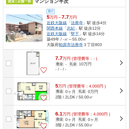
マンション平次
賃貸 | 店舗一部
敷0
5
7.7
万円～
万円
近鉄大阪線
「
法善寺
」駅 徒歩4分
関西本線
「
志紀
」駅 徒歩12分
近鉄大阪線
「
堅下
」駅 徒歩14分
築49年 / -㎡～55.00㎡
大阪府
柏原市
法善寺
３丁目803
7.7
万
円
(管理費等：- )
10万円
敷金
-
礼金
- / - / -
5
万
円
(管理費等：4,000円 )
0ヶ月
0万円
敷金
礼金
2階 / 2LDK / 50.00㎡
6.1
万
円
(管理費等：4,000円 )
0ヶ月
0ヶ月
敷金
礼金
3階 / 2LDK / 55.00㎡