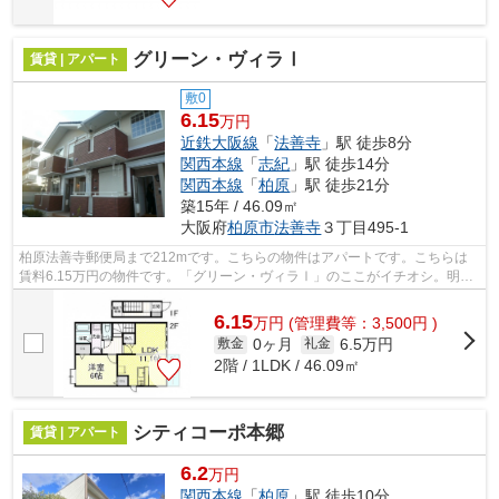
グリーン・ヴィラⅠ
賃貸 | アパート
敷0
6.15
万円
近鉄大阪線
「
法善寺
」駅 徒歩8分
関西本線
「
志紀
」駅 徒歩14分
関西本線
「
柏原
」駅 徒歩21分
築15年 / 46.09㎡
大阪府
柏原市
法善寺
３丁目495-1
柏原法善寺郵便局まで212mです。こちらの物件はアパートです。こちらは
賃料6.15万円の物件です。「グリーン・ヴィラⅠ」のここがイチオシ。明る
いスタッフ、明るい店内。テム・ホームは...
6.15
万
円
(管理費等：3,500円 )
0ヶ月
6.5万円
敷金
礼金
2階 / 1LDK / 46.09㎡
シティコーポ本郷
賃貸 | アパート
6.2
万円
関西本線
「
柏原
」駅 徒歩10分