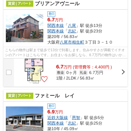
ブリアンアヴニール
賃貸 | アパート
敷0
6.7
万円
関西本線
「
八尾
」駅 徒歩13分
関西本線
「
志紀
」駅 徒歩23分
築20年 / 56.83㎡
大阪府
八尾市
相生町
３丁目３－１０
こちらの物件は駅まで徒歩で13分で到着します。住みやすさが満載でイチオ
シのアパートはこちらです。お住まいをお探しなら、6.7万円の物件はいかが
でしょうか。こだわりで選びたい方に...
6.7
万
円
(管理費等：4,400円 )
0ヶ月
6.7万円
敷金
礼金
1階 / 2LDK / 56.83㎡
ファミール レイ
賃貸 | アパート
敷0
6.9
万円
近鉄大阪線
「
恩智
」駅 徒歩5分
関西本線
「
志紀
」駅 徒歩25分
築10年 / 45.09㎡