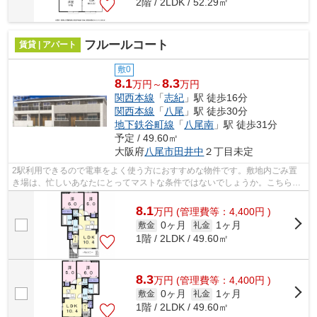
2階 / 2LDK / 52.29㎡
フルールコート
賃貸 | アパート
敷0
8.1
8.3
万円～
万円
関西本線
「
志紀
」駅 徒歩16分
関西本線
「
八尾
」駅 徒歩30分
地下鉄谷町線
「
八尾南
」駅 徒歩31分
予定 / 49.60㎡
大阪府
八尾市
田井中
２丁目未定
2駅利用できるので電車をよく使う方におすすめな物件です。敷地内ごみ置
き場は、忙しいあなたにとってマストな条件ではないでしょうか。こちらの
物件はアパートです。当社スタッフが地...
8.1
万
円
(管理費等：4,400円 )
0ヶ月
1ヶ月
敷金
礼金
1階 / 2LDK / 49.60㎡
8.3
万
円
(管理費等：4,400円 )
0ヶ月
1ヶ月
敷金
礼金
1階 / 2LDK / 49.60㎡