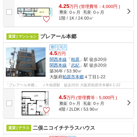
4.25
万
円
(管理費等：4,000円 )
0ヶ月
0ヶ月
敷金
礼金
1階 / 1K / 24.00㎡
プレアール本郷
賃貸 | マンション
敷0
礼0
4.5
万円
関西本線
「
柏原
」駅 徒歩20分
関西本線
「
志紀
」駅 徒歩20分
築36年 / 53.90㎡
大阪府
柏原市
本郷
４丁目1-22
「プレアール本郷」 ＪＲ柏原駅 徒歩20分 大阪府柏原市本郷4-1-22
4.5
万
円
(管理費等：5,000円 )
0ヶ月
0ヶ月
敷金
礼金
4階 / 2LDK / 53.90㎡
二俣ニコイチテラスハウス
賃貸 | テラス