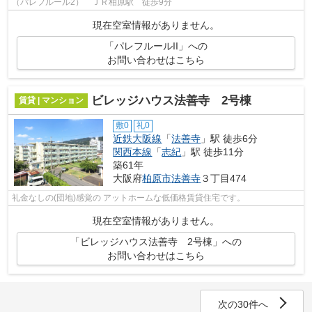
（パレフルール2） ＪＲ柏原駅 徒歩9分
現在空室情報がありません。
「パレフルールII」への
お問い合わせはこちら
ビレッジハウス法善寺 2号棟
賃貸 | マンション
敷0
礼0
近鉄大阪線
「
法善寺
」駅 徒歩6分
関西本線
「
志紀
」駅 徒歩11分
築61年
大阪府
柏原市
法善寺
３丁目474
礼金なしの(団地)感覚の アットホームな低価格賃貸住宅です。
現在空室情報がありません。
「ビレッジハウス法善寺 2号棟」への
お問い合わせはこちら
次の30件へ