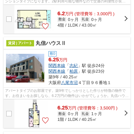
ンションタイプになります。2駅利用可能な物件なので交通の利便性が良い
のが魅力です。当社スタッフが地域の賃...
6.2
万
円
(管理費等：3,000円 )
0ヶ月
0ヶ月
敷金
礼金
4階 / 1LDK / 43.00㎡
丸信ハウスⅡ
賃貸 | アパート
敷0
6.25
万円
関西本線
「
志紀
」駅 徒歩24分
関西本線
「
柏原
」駅 徒歩23分
築9年 / 40.25㎡
大阪府
八尾市
沼
４丁目９６番地１
アパートタイプのお部屋です。築9年でしっかりとした作りが特徴の物件で
す。お住まいをお探しなら、6.2万円の物件はいかがでしょうか。丸信ハウス
Ⅱ：志紀駅にも近くて便利。テム・ホー...
6.25
万
円
(管理費等：3,500円 )
0ヶ月
1ヶ月
敷金
礼金
1階 / 1LDK / 40.25㎡