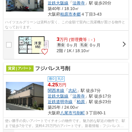
近鉄大阪線
「
法善寺
」駅 徒歩20分
築40年 / 18.10㎡
大阪府
柏原市
本郷
４丁目3-43
ハイツエルグリーンは賃料が安く、この金額で室内に洗濯機が置ける物件と
なっております。
3
万
円
(管理費等：- )
0ヶ月
0ヶ月
敷金
礼金
2階 / 1K / 18.10㎡
フジパレス弓削
賃貸 | アパート
敷0
礼0
4.25
万円
関西本線
「
志紀
」駅 徒歩7分
近鉄大阪線
「
法善寺
」駅 徒歩17分
近鉄道明寺線
「
柏原
」駅 徒歩23分
築25年 / 24.00㎡
大阪府
八尾市
弓削町
３丁目80-1
使い勝手の良いアパートでイチオシの物件です。魅力的な駅近の物件で、駅
まで徒歩7分です。賃料4.25万円のアパートです。新着情報：フジパレス弓
削の空室情報ならコチラ。丁寧かつ迅速...