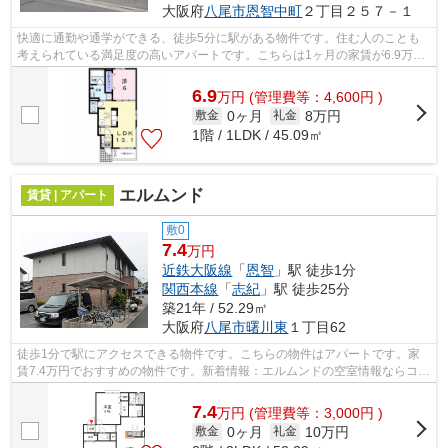
大阪府
八尾市
恩智中町
２丁目２５７－１
快適に通勤や通学ができる、徒歩5分に駅がある物件です。住む人のことも
考えられている満足度の高いアパートです。こちらは1ヶ月の家賃が6.9万円
のお部屋です。恩智駅周辺への引っ越し...
6.9
万
円
(管理費等：4,600円 )
0ヶ月
8万円
敷金
礼金
1階 / 1LDK / 45.09㎡
エルムンド
賃貸 | アパート
敷0
7.4
万円
近鉄大阪線
「
恩智
」駅 徒歩1分
関西本線
「
志紀
」駅 徒歩25分
築21年 / 52.29㎡
大阪府
八尾市
曙川東
１丁目62
徒歩1分で駅にアクセスできる物件です。こちらの物件はアパートです。家
賃7.4万円でおすすめの物件です。新着情報：エルムンドの空室情報ならコチ
ラ。テム・ホームで、住まい探しをは...
7.4
万
円
(管理費等：3,000円 )
0ヶ月
10万円
敷金
礼金