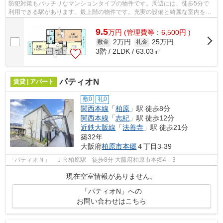
防犯対策もバッチリなマンションタイプの物件です。周辺には、徒歩5分で
利用できる駅があります。最上階の物件です。充実の設備と綺麗な室内を兼
ね備えた、令和4年築の物件です。でき...
9.5
万
円
(管理費等：6,500円 )
2万円
25万円
敷金
礼金
3階 / 2LDK / 63.03㎡
パティオN
賃貸 | アパート
敷0
礼0
関西本線
「
柏原
」駅 徒歩8分
関西本線
「
志紀
」駅 徒歩12分
近鉄大阪線
「
法善寺
」駅 徒歩21分
築32年
大阪府
柏原市
本郷
４丁目3-39
「パティオＮ」 ＪＲ柏原駅 徒歩8分 大阪府柏原市本郷4－3
現在空室情報がありません。
「パティオN」への
お問い合わせはこちら