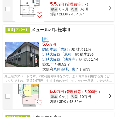
5.5
万
円
(管理費等：- )
0ヶ月
0ヶ月
敷金
礼金
1階 / 2LDK / 45.49㎡
メュールパレ松本Ⅱ
賃貸 | アパート
敷0
5.6
万円
関西本線
「
志紀
」駅 徒歩11分
近鉄大阪線
「
恩智
」駅 徒歩13分
近鉄大阪線
「
法善寺
」駅 徒歩17分
築31年 / 48.52㎡
大阪府
八尾市
曙川東
７丁目39
最上階のアパートです。2駅利用可物件なので、よく電車を利用する方にピ
ッタリですね。家賃5.6万円でおすすめの物件です。ぜひ一度見ていただきた
い、「メュールパレ松本Ⅱ」です。関西...
5.6
万
円
(管理費等：5,000円 )
0ヶ月
10万円
敷金
礼金
2階 / 3DK / 48.52㎡