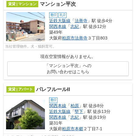
マンション平次
賃貸 | マンション
敷0
礼0
近鉄大阪線
「
法善寺
」駅 徒歩4分
関西本線
「
志紀
」駅 徒歩12分
築49年
大阪府
柏原市
法善寺
３丁目803
当社管理物件。犬・猫飼育可。
現在空室情報がありません。
「マンション平次」への
お問い合わせはこちら
パレフルールII
賃貸 | アパート
敷0
関西本線
「
柏原
」駅 徒歩8分
近鉄大阪線
「
堅下
」駅 徒歩13分
関西本線
「
志紀
」駅 徒歩19分
築31年
大阪府
柏原市
本郷
２丁目7-1