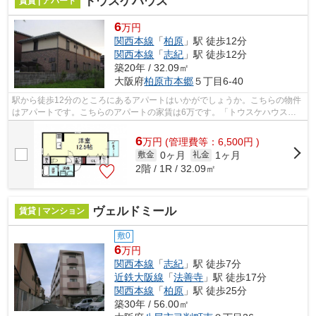
トウスケハウス
賃貸 | アパート
6
万円
関西本線
「
柏原
」駅 徒歩12分
関西本線
「
志紀
」駅 徒歩12分
築20年 / 32.09㎡
大阪府
柏原市
本郷
５丁目6-40
駅から徒歩12分のところにあるアパートはいかがでしょうか。こちらの物件
はアパートです。こちらのアパートの家賃は6万です。「トウスケハウス」
のここがイチオシ。テム・ホームは、あ...
6
万
円
(管理費等：6,500円 )
0ヶ月
1ヶ月
敷金
礼金
2階 / 1R / 32.09㎡
ヴェルドミール
賃貸 | マンション
敷0
6
万円
関西本線
「
志紀
」駅 徒歩7分
近鉄大阪線
「
法善寺
」駅 徒歩17分
関西本線
「
柏原
」駅 徒歩25分
築30年 / 56.00㎡