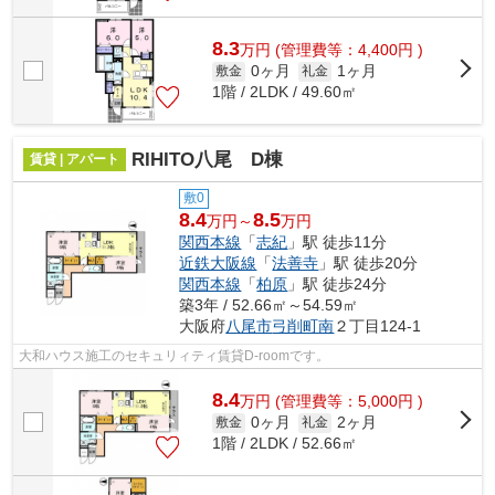
8.3
万
円
(管理費等：4,400円 )
0ヶ月
1ヶ月
敷金
礼金
1階 / 2LDK / 49.60㎡
RIHITO八尾 D棟
賃貸 | アパート
敷0
8.4
8.5
万円～
万円
関西本線
「
志紀
」駅 徒歩11分
近鉄大阪線
「
法善寺
」駅 徒歩20分
関西本線
「
柏原
」駅 徒歩24分
築3年 / 52.66㎡～54.59㎡
大阪府
八尾市
弓削町南
２丁目124-1
大和ハウス施工のセキュリィティ賃貸D-roomです。
8.4
万
円
(管理費等：5,000円 )
0ヶ月
2ヶ月
敷金
礼金
1階 / 2LDK / 52.66㎡