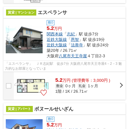
エスペランサ
賃貸 | マンション
敷0
5.2
万円
関西本線
「
志紀
」駅 徒歩7分
近鉄大阪線
「
恩智
」駅 徒歩19分
近鉄大阪線
「
法善寺
」駅 徒歩24分
築20年 / 26.71㎡
大阪府
八尾市
天王寺屋
４丁目2-3
「エスペランサ」 ＪＲ志紀駅 徒歩7分 大阪府八尾市天王寺屋4－2－3 魅
力的なお部屋となっていま
5.2
万
円
(管理費等：3,000円 )
0ヶ月
1ヶ月
敷金
礼金
1階 / 1K / 26.71㎡
ボヌールせいざん
賃貸 | アパート
敷0
5.2
万円