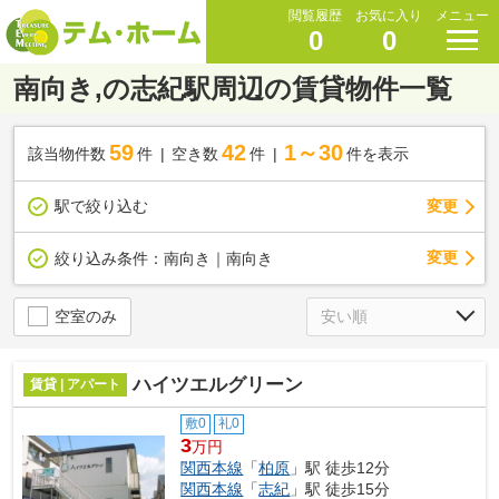
閲覧履歴
お気に入り
メニュー
0
0
南向き,の志紀駅周辺の賃貸物件一覧
59
42
1～30
該当物件数
件
空き数
件
件を表示
駅で絞り込む
変更
変更
絞り込み条件：
南向き｜南向き
空室のみ
ハイツエルグリーン
賃貸 | アパート
敷0
礼0
3
万円
関西本線
「
柏原
」駅 徒歩12分
関西本線
「
志紀
」駅 徒歩15分