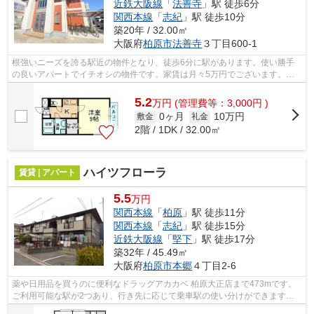
近鉄大阪線
「
法善寺
」駅 徒歩6分
関西本線
「
志紀
」駅 徒歩10分
築20年 / 32.00㎡
大阪府
柏原市
法善寺
３丁目600-1
根強いニーズを誇る駅近の物件となり、徒歩6分に駅があります。使い勝手
の良いアパートでイチオシの物件です。家賃は月々5万円でございます。当
社イチオシの物件の「ボヌールせいざん...
5.2
万
円
(管理費等：3,000円 )
0ヶ月
10万円
敷金
礼金
2階 / 1DK / 32.00㎡
ハイツフローラ
賃貸 | アパート
5.5
万円
関西本線
「
柏原
」駅 徒歩11分
関西本線
「
志紀
」駅 徒歩15分
近鉄大阪線
「
堅下
」駅 徒歩17分
築32年 / 45.49㎡
大阪府
柏原市
本郷
４丁目2-6
薬や日用品を買うのに便利なドラッグアカカベ 柏原大正店まで473mです。
ご利用可能な駅が2つあり、行き先に応じて乗車駅の使い分けができます。
賃料10万円以下をご希望のお客様、ぜひ...