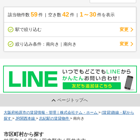
59
42
1～30
該当物件数
件
空き数
件
件を表示
駅で絞り込む
変更
変更
絞り込み条件：
南向き｜南向き
ページトップへ
大阪府柏原市の賃貸情報・管理｜株式会社テム・ホーム
>
(賃貸)路線・駅から
探す
>
JR関西本線
>
志紀駅の賃貸物件
>
南向き
市区町村から探す