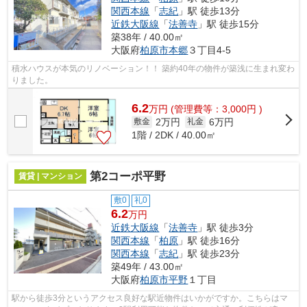
関西本線
「
志紀
」駅 徒歩13分
近鉄大阪線
「
法善寺
」駅 徒歩15分
築38年 / 40.00㎡
大阪府
柏原市
本郷
３丁目4-5
積水ハウスが本気のリノベーション！！ 築約40年の物件が築浅に生まれ変わ
りました。
6.2
万
円
(管理費等：3,000円 )
2万円
6万円
敷金
礼金
1階 / 2DK / 40.00㎡
第2コーポ平野
賃貸 | マンション
敷0
礼0
6.2
万円
近鉄大阪線
「
法善寺
」駅 徒歩3分
関西本線
「
柏原
」駅 徒歩16分
関西本線
「
志紀
」駅 徒歩23分
築49年 / 43.00㎡
大阪府
柏原市
平野
１丁目
駅から徒歩3分というアクセス良好な駅近物件はいかがですか。こちらはマ