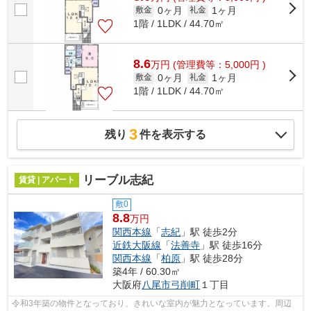
0ヶ月
1ヶ月
敷金
礼金
1階 / 1LDK / 44.70㎡
8.6
万
円
(管理費等：5,000円 )
0ヶ月
1ヶ月
敷金
礼金
1階 / 1LDK / 44.70㎡
3
残り
件を表示する
リーブル志紀
賃貸 | アパート
敷0
8.8
万円
関西本線
「
志紀
」駅 徒歩2分
近鉄大阪線
「
法善寺
」駅 徒歩16分
関西本線
「
柏原
」駅 徒歩28分
築4年 / 60.30㎡
大阪府
八尾市
弓削町
１丁目
令和3年築の物件となっており、きれいな室内が魅力となっています。周辺