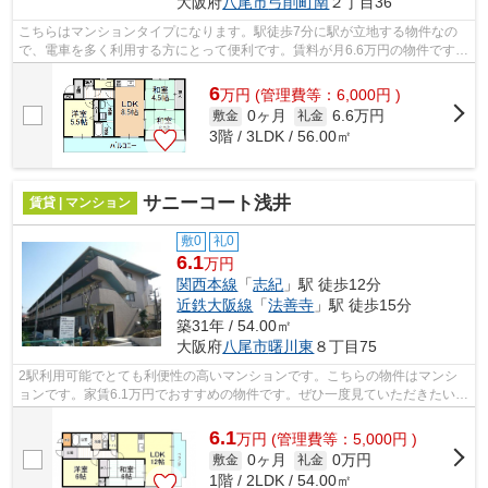
大阪府
八尾市
弓削町南
２丁目36
こちらはマンションタイプになります。駅徒歩7分に駅が立地する物件なの
で、電車を多く利用する方にとって便利です。賃料が月6.6万円の物件です。
「ヴェルドミール」の物件情報をお探...
6
万
円
(管理費等：6,000円 )
0ヶ月
6.6万円
敷金
礼金
3階 / 3LDK / 56.00㎡
サニーコート浅井
賃貸 | マンション
敷0
礼0
6.1
万円
関西本線
「
志紀
」駅 徒歩12分
近鉄大阪線
「
法善寺
」駅 徒歩15分
築31年 / 54.00㎡
大阪府
八尾市
曙川東
８丁目75
2駅利用可能でとても利便性の高いマンションです。こちらの物件はマンシ
ョンです。家賃6.1万円でおすすめの物件です。ぜひ一度見ていただきたい、
「サニーコート浅井」です。テム・ホ...
6.1
万
円
(管理費等：5,000円 )
0ヶ月
0万円
敷金
礼金
1階 / 2LDK / 54.00㎡