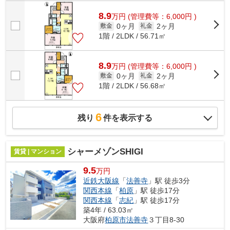
8.9
万
円
(管理費等：6,000円 )
0ヶ月
2ヶ月
敷金
礼金
1階 / 2LDK / 56.71㎡
8.9
万
円
(管理費等：6,000円 )
0ヶ月
2ヶ月
敷金
礼金
1階 / 2LDK / 56.68㎡
6
残り
件を表示する
シャーメゾンSHIGI
賃貸 | マンション
9.5
万円
近鉄大阪線
「
法善寺
」駅 徒歩3分
関西本線
「
柏原
」駅 徒歩17分
関西本線
「
志紀
」駅 徒歩17分
築4年 / 63.03㎡
大阪府
柏原市
法善寺
３丁目8-30