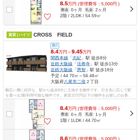
8.5
万
円
(管理費等：5,000円 )
0ヶ月
2ヶ月
敷金
礼金
2階 / 2LDK / 54.59㎡
CROSS FIELD
賃貸 | ハイツ
敷0
8.4
9.45
万円～
万円
関西本線
「
志紀
」駅 徒歩8分
近鉄大阪線
「
法善寺
」駅 徒歩13分
近鉄大阪線
「
恩智
」駅 徒歩18分
予定 / 44.70㎡～56.48㎡
大阪府
八尾市
二俣
２丁目
幅広い層に好評な、駅から徒歩8分に立地する物件です。行き先に応じて駅
を選べる2駅利用可能な物件です。家賃10万円以下の物件をお探しのお客様
におすすめです。「CROSS FIELD」の物...
8.4
万
円
(管理費等：5,000円 )
0ヶ月
1ヶ月
敷金
礼金
1階 / 1LDK / 44.70㎡
8.6
万
円
(管理費等：5,000円 )