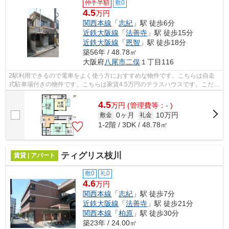
仲手半額
敷0
4.5
万円
関西本線
「
志紀
」駅 徒歩6分
近鉄大阪線
「
法善寺
」駅 徒歩15分
近鉄大阪線
「
恩智
」駅 徒歩18分
築56年 / 48.78㎡
大阪府
八尾市
二俣
１丁目116
2駅利用できるので電車をよく使う方におすすめな物件です。こちらは自走
式駐車場付きの物件です。こちらは家賃4.5万円のテラスハウスです。こだわ
りポイント満載の二俣ニコイチテラス...
4.5
万
円
(管理費等：- )
0ヶ月
10万円
敷金
礼金
1-2階 / 3DK / 48.78㎡
ティグリス枝川
賃貸 | アパート
敷0
礼0
4.6
万円
関西本線
「
志紀
」駅 徒歩7分
近鉄大阪線
「
法善寺
」駅 徒歩21分
関西本線
「
柏原
」駅 徒歩30分
築23年 / 24.00㎡