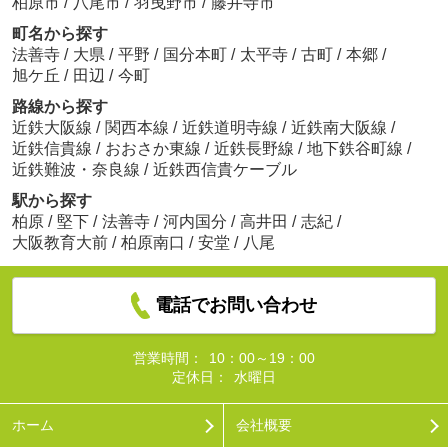
柏原市
/
八尾市
/
羽曳野市
/
藤井寺市
町名から探す
法善寺
/
大県
/
平野
/
国分本町
/
太平寺
/
古町
/
本郷
/
旭ケ丘
/
田辺
/
今町
路線から探す
近鉄大阪線
/
関西本線
/
近鉄道明寺線
/
近鉄南大阪線
/
近鉄信貴線
/
おおさか東線
/
近鉄長野線
/
地下鉄谷町線
/
近鉄難波・奈良線
/
近鉄西信貴ケーブル
駅から探す
柏原
/
堅下
/
法善寺
/
河内国分
/
高井田
/
志紀
/
大阪教育大前
/
柏原南口
/
安堂
/
八尾
電話でお問い合わせ
営業時間：
10：00～19：00
定休日：
水曜日
ホーム
会社概要