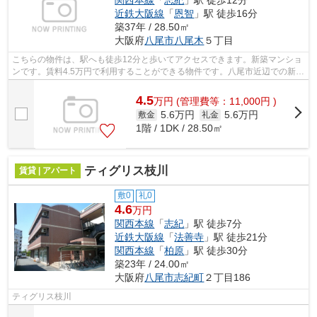
関西本線
「
志紀
」駅 徒歩12分
近鉄大阪線
「
恩智
」駅 徒歩16分
築37年 / 28.50㎡
大阪府
八尾市
八尾木
５丁目
こちらの物件は、駅へも徒歩12分と歩いてアクセスできます。新築マンショ
ンです。賃料4.5万円で利用することができる物件です。八尾市近辺での新居
ならご好評の物件「八尾木グリーンハ...
4.5
万
円
(管理費等：11,000円 )
5.6万円
5.6万円
敷金
礼金
1階 / 1DK / 28.50㎡
ティグリス枝川
賃貸 | アパート
敷0
礼0
4.6
万円
関西本線
「
志紀
」駅 徒歩7分
近鉄大阪線
「
法善寺
」駅 徒歩21分
関西本線
「
柏原
」駅 徒歩30分
築23年 / 24.00㎡
大阪府
八尾市
志紀町
２丁目186
ティグリス枝川