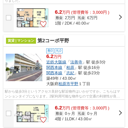
りました。
6.2
万
円
(管理費等：3,000円 )
2万円
6万円
敷金
礼金
1階 / 2DK / 40.00㎡
第2コーポ平野
賃貸 | マンション
敷0
礼0
6.2
万円
近鉄大阪線
「
法善寺
」駅 徒歩3分
関西本線
「
柏原
」駅 徒歩16分
関西本線
「
志紀
」駅 徒歩23分
築49年 / 43.00㎡
大阪府
柏原市
平野
１丁目
駅から徒歩3分というアクセス良好な駅近物件はいかがですか。こちらはマ
ンションタイプになります。2駅利用可能な物件なので交通の利便性が良い
のが魅力です。当社スタッフが地域の賃...
6.2
万
円
(管理費等：3,000円 )
0ヶ月
0ヶ月
敷金
礼金
4階 / 1LDK / 43.00㎡