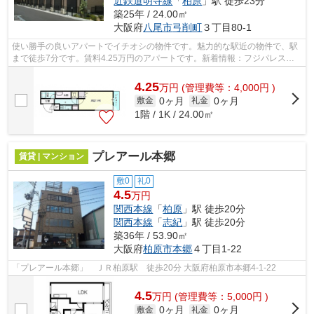
近鉄道明寺線
「
柏原
」駅 徒歩23分
築25年 / 24.00㎡
大阪府
八尾市
弓削町
３丁目80-1
使い勝手の良いアパートでイチオシの物件です。魅力的な駅近の物件で、駅
まで徒歩7分です。賃料4.25万円のアパートです。新着情報：フジパレス弓
削の空室情報ならコチラ。丁寧かつ迅速...
4.25
万
円
(管理費等：4,000円 )
0ヶ月
0ヶ月
敷金
礼金
1階 / 1K / 24.00㎡
プレアール本郷
賃貸 | マンション
敷0
礼0
4.5
万円
関西本線
「
柏原
」駅 徒歩20分
関西本線
「
志紀
」駅 徒歩20分
築36年 / 53.90㎡
大阪府
柏原市
本郷
４丁目1-22
「プレアール本郷」 ＪＲ柏原駅 徒歩20分 大阪府柏原市本郷4-1-22
4.5
万
円
(管理費等：5,000円 )
0ヶ月
0ヶ月
敷金
礼金