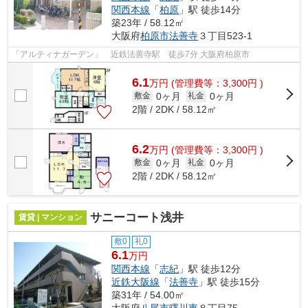
関西本線
「
柏原
」駅 徒歩14分
築23年 / 58.12㎡
大阪府
柏原市
法善寺
３丁目523-1
「アルティナガーデン」 近鉄法善寺駅 徒歩7分 大阪府柏原市
6.1
万
円
(管理費等：3,300円 )
0ヶ月
0ヶ月
敷金
礼金
2階 / 2DK / 58.12㎡
6.2
万
円
(管理費等：3,300円 )
0ヶ月
0ヶ月
敷金
礼金
2階 / 2DK / 58.12㎡
サニーコート浅井
賃貸 | マンション
敷0
礼0
6.1
万円
関西本線
「
志紀
」駅 徒歩12分
近鉄大阪線
「
法善寺
」駅 徒歩15分
築31年 / 54.00㎡
大阪府
八尾市
曙川東
８丁目75