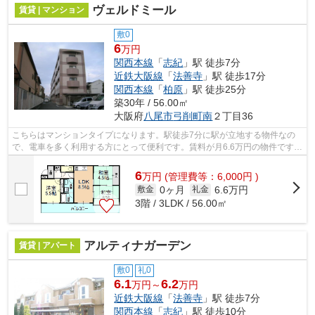
ヴェルドミール
賃貸 | マンション
敷0
6
万円
関西本線
「
志紀
」駅 徒歩7分
近鉄大阪線
「
法善寺
」駅 徒歩17分
関西本線
「
柏原
」駅 徒歩25分
築30年 / 56.00㎡
大阪府
八尾市
弓削町南
２丁目36
こちらはマンションタイプになります。駅徒歩7分に駅が立地する物件なの
で、電車を多く利用する方にとって便利です。賃料が月6.6万円の物件です。
「ヴェルドミール」の物件情報をお探...
6
万
円
(管理費等：6,000円 )
0ヶ月
6.6万円
敷金
礼金
3階 / 3LDK / 56.00㎡
アルティナガーデン
賃貸 | アパート
敷0
礼0
6.1
6.2
万円～
万円
近鉄大阪線
「
法善寺
」駅 徒歩7分
関西本線
「
志紀
」駅 徒歩10分