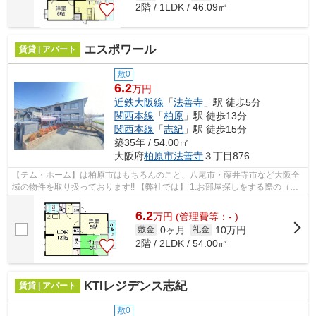
2階 / 1LDK / 46.09㎡
エスポワール
賃貸 | アパート
敷0
6.2
万円
近鉄大阪線
「
法善寺
」駅 徒歩5分
関西本線
「
柏原
」駅 徒歩13分
関西本線
「
志紀
」駅 徒歩15分
築35年 / 54.00㎡
大阪府
柏原市
法善寺
３丁目876
【テム・ホーム】は柏原市はもちろんのこと、八尾市・藤井寺市など大阪全
域の物件を取り扱っております!! 【弊社では】 1.お部屋探しをする際の（不
安な事や疑問に思う事）などをク...
6.2
万
円
(管理費等：- )
0ヶ月
10万円
敷金
礼金
2階 / 2LDK / 54.00㎡
KTIレジデンス志紀
賃貸 | アパート
敷0