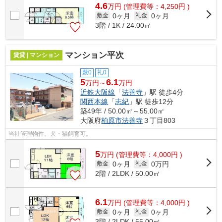
4.6
万
円
(管理費等：4,250円 )
0ヶ月
0ヶ月
敷金
礼金
3階 / 1K / 24.00㎡
マンション平次
賃貸 | マンション
敷0
礼0
5
6.1
万円～
万円
近鉄大阪線
「
法善寺
」駅 徒歩4分
関西本線
「
志紀
」駅 徒歩12分
築49年 / 50.00㎡～55.00㎡
大阪府
柏原市
法善寺
３丁目803
当社管理物件。犬・猫飼育可。
5
万
円
(管理費等：4,000円 )
0ヶ月
0万円
敷金
礼金
2階 / 2LDK / 50.00㎡
6.1
万
円
(管理費等：4,000円 )
0ヶ月
0ヶ月
敷金
礼金
3階 / 2LDK / 55.00㎡