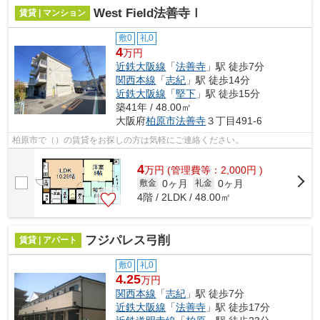
West Field法善寺Ⅰ
賃貸 | マンション
敷0
礼0
4
万円
近鉄大阪線
「
法善寺
」駅 徒歩7分
関西本線
「
志紀
」駅 徒歩14分
近鉄大阪線
「
堅下
」駅 徒歩15分
築41年 / 48.00㎡
大阪府
柏原市
法善寺
３丁目491-6
柏原市で（）の賃貸をお探しの方は気軽にご連絡ください。
4
万
円
(管理費等：2,000円 )
0ヶ月
0ヶ月
敷金
礼金
4階 / 2LDK / 48.00㎡
フジパレス弓削
賃貸 | アパート
敷0
礼0
4.25
万円
関西本線
「
志紀
」駅 徒歩7分
近鉄大阪線
「
法善寺
」駅 徒歩17分