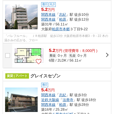
敷0
礼0
5.2
万円
関西本線
「
志紀
」駅 徒歩10分
関西本線
「
柏原
」駅 徒歩12分
築31年 / 56.11㎡
大阪府
柏原市
本郷
３丁目9-22
「パレフルール」 ＪＲ柏原駅 徒歩13分 大阪府柏原市本郷3－9－22 木の
温かみの広がる、フロー
5.2
万
円
(管理費等：8,000円 )
0ヶ月
0ヶ月
敷金
礼金
6階 / 2LDK / 56.11㎡
グレイスセゾン
賃貸 | アパート
敷0
5.4
万円
関西本線
「
志紀
」駅 徒歩3分
近鉄大阪線
「
法善寺
」駅 徒歩18分
関西本線
「
柏原
」駅 徒歩28分
築16年 / 25.28㎡