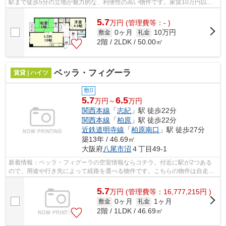
駅まで徒歩5分の立地が魅力的な、利便性の高い物件です。家賃10万円以下
のマンションをお探しのお客様におすす...
5.7
万
円
(管理費等：- )
0ヶ月
10万円
敷金
礼金
2階 / 2LDK / 50.00㎡
ベッラ・フィグーラ
賃貸 | ハイツ
敷0
5.7
6.5
万円～
万円
関西本線
「
志紀
」駅 徒歩22分
関西本線
「
柏原
」駅 徒歩22分
近鉄道明寺線
「
柏原南口
」駅 徒歩27分
築13年 / 46.69㎡
大阪府
八尾市
沼
４丁目49-1
新着情報：ベッラ・フィグーラの空室情報ならコチラ。付近に駅が2つある
ので、用途や行き先によって経路を選べる物件です。こちらの物件は自走式
駐車場がご利用いただけます。周辺環境...
5.7
万
円
(管理費等：16,777,215円 )
0ヶ月
1ヶ月
敷金
礼金
2階 / 1LDK / 46.69㎡