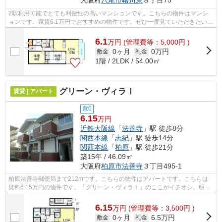
2駅利用可能でとても利便性の高いマンションです。こちらの物件はマンシ
ョンです。家賃6.1万円でおすすめの物件です。ぜひ一度見ていただきたい、
「サニーコート浅井」です。テム・ホ...
6.1
万
円
(管理費等：5,000円 )
0ヶ月
0万円
敷金
礼金
1階 / 2LDK / 54.00㎡
グリーン・ヴィラⅠ
賃貸 | アパート
敷0
6.15
万円
近鉄大阪線
「
法善寺
」駅 徒歩8分
関西本線
「
志紀
」駅 徒歩14分
関西本線
「
柏原
」駅 徒歩21分
築15年 / 46.09㎡
大阪府
柏原市
法善寺
３丁目495-1
柏原法善寺郵便局まで212mです。こちらの物件はアパートです。こちらは
賃料6.15万円の物件です。「グリーン・ヴィラⅠ」のここがイチオシ。明る
いスタッフ、明るい店内。テム・ホームは...
6.15
万
円
(管理費等：3,500円 )
0ヶ月
6.5万円
敷金
礼金