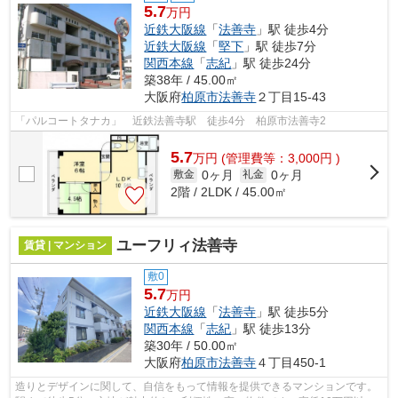
5.7
万円
近鉄大阪線
「
法善寺
」駅 徒歩4分
近鉄大阪線
「
堅下
」駅 徒歩7分
関西本線
「
志紀
」駅 徒歩24分
築38年 / 45.00㎡
大阪府
柏原市
法善寺
２丁目15-43
「パルコートタナカ」 近鉄法善寺駅 徒歩4分 柏原市法善寺2
5.7
万
円
(管理費等：3,000円 )
0ヶ月
0ヶ月
敷金
礼金
2階 / 2LDK / 45.00㎡
ユーフリィ法善寺
賃貸 | マンション
敷0
5.7
万円
近鉄大阪線
「
法善寺
」駅 徒歩5分
関西本線
「
志紀
」駅 徒歩13分
築30年 / 50.00㎡
大阪府
柏原市
法善寺
４丁目450-1
造りとデザインに関して、自信をもって情報を提供できるマンションです。