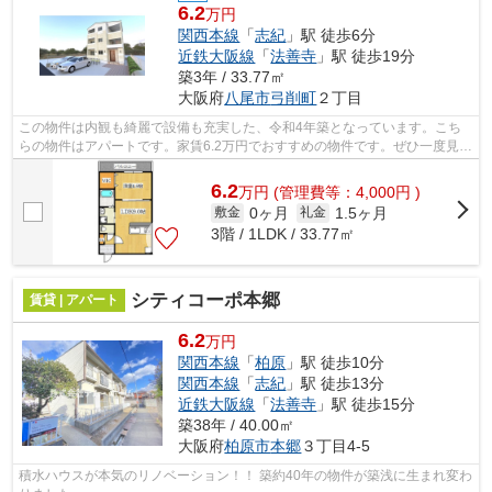
6.2
万円
関西本線
「
志紀
」駅 徒歩6分
近鉄大阪線
「
法善寺
」駅 徒歩19分
築3年 / 33.77㎡
大阪府
八尾市
弓削町
２丁目
この物件は内観も綺麗で設備も充実した、令和4年築となっています。こち
らの物件はアパートです。家賃6.2万円でおすすめの物件です。ぜひ一度見て
いただきたい、「KTIレジデンス志紀」...
6.2
万
円
(管理費等：4,000円 )
0ヶ月
1.5ヶ月
敷金
礼金
3階 / 1LDK / 33.77㎡
シティコーポ本郷
賃貸 | アパート
6.2
万円
関西本線
「
柏原
」駅 徒歩10分
関西本線
「
志紀
」駅 徒歩13分
近鉄大阪線
「
法善寺
」駅 徒歩15分
築38年 / 40.00㎡
大阪府
柏原市
本郷
３丁目4-5
積水ハウスが本気のリノベーション！！ 築約40年の物件が築浅に生まれ変わ