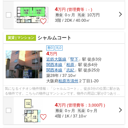
4
万
円
(管理費等：- )
0ヶ月
10万円
敷金
礼金
3階 / 2DK / 40.00㎡
シャルムコート
賃貸 | マンション
敷0
礼0
4
万円
近鉄大阪線
「
堅下
」駅 徒歩3分
関西本線
「
柏原
」駅 徒歩4分
関西本線
「
志紀
」駅 徒歩25分
築28年 / 37.10㎡
大阪府
柏原市
清州
２丁目1-20
気になるイチオシ物件情報：「シャルムコート」。徒歩3分の位置に駅があ
る物件です。こちらの物件はマンションです。物件の周辺に駅が2つあり、
よく電車を利用する方にピッタリです。...
4
万
円
(管理費等：3,000円 )
0ヶ月
0ヶ月
敷金
礼金
4階 / 1K / 37.10㎡