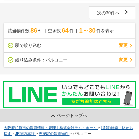
次の30件へ
86
64
1～30
該当物件数
件
空き数
件
件を表示
駅で絞り込む
変更
変更
絞り込み条件：
バルコニー
ページトップへ
大阪府柏原市の賃貸情報・管理｜株式会社テム・ホーム
>
(賃貸)路線・駅から
探す
>
JR関西本線
>
志紀駅の賃貸物件
>
バルコニー