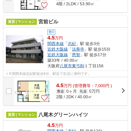
4階 / 2LDK / 53.90㎡
宮前ビル
賃貸 | マンション
敷0
4.5
万円
関西本線
「
志紀
」駅 徒歩3分
近鉄大阪線
「
法善寺
」駅 徒歩15分
近鉄大阪線
「
恩智
」駅 徒歩17分
築33年 / 40.00㎡
大阪府
八尾市
東弓削
１丁目156
ＪＲ関西本線志紀駅徒歩6分、駅近で生活に便利です。
4.5
万
円
(管理費等：7,000円 )
0ヶ月
5万円
敷金
礼金
2階 / 2DK / 40.00㎡
八尾木グリーンハイツ
賃貸 | マンション
4.5
万円