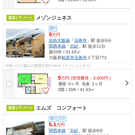
メゾンジュネス
賃貸 | アパート
敷0
5
万円
近鉄大阪線
「
法善寺
」駅 徒歩5分
関西本線
「
志紀
」駅 徒歩11分
築33年 / 41.63㎡
大阪府
柏原市
法善寺
３丁目772
大和ハウス施工の賃貸住宅D-room（メゾンジュネス）
5
万
円
(管理費等：3,000円 )
0ヶ月
1ヶ月
敷金
礼金
2階 / 2DK / 41.63㎡
エムズ コンフォート
賃貸 | アパート
敷0
礼0
5.1
万円
関西本線
「
志紀
」駅 徒歩6分