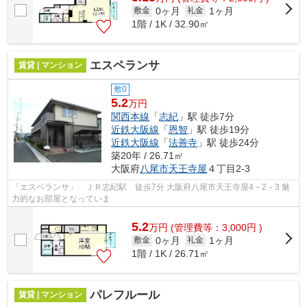
0ヶ月
1ヶ月
敷金
礼金
1階 / 1K / 32.90㎡
エスペランサ
賃貸 | マンション
敷0
5.2
万円
関西本線
「
志紀
」駅 徒歩7分
近鉄大阪線
「
恩智
」駅 徒歩19分
近鉄大阪線
「
法善寺
」駅 徒歩24分
築20年 / 26.71㎡
大阪府
八尾市
天王寺屋
４丁目2-3
「エスペランサ」 ＪＲ志紀駅 徒歩7分 大阪府八尾市天王寺屋4－2－3 魅
力的なお部屋となっていま
5.2
万
円
(管理費等：3,000円 )
0ヶ月
1ヶ月
敷金
礼金
1階 / 1K / 26.71㎡
パレフルール
賃貸 | マンション