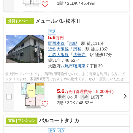
1階 / 2LDK / 45.49㎡
メュールパレ松本Ⅱ
賃貸 | アパート
敷0
5.6
万円
関西本線
「
志紀
」駅 徒歩11分
近鉄大阪線
「
恩智
」駅 徒歩13分
近鉄大阪線
「
法善寺
」駅 徒歩17分
築31年 / 48.52㎡
大阪府
八尾市
曙川東
７丁目39
最上階のアパートです。2駅利用可物件なので、よく電車を利用する方にピ
ッタリですね。家賃5.6万円でおすすめの物件です。ぜひ一度見ていただきた
い、「メュールパレ松本Ⅱ」です。関西...
5.6
万
円
(管理費等：5,000円 )
0ヶ月
10万円
敷金
礼金
2階 / 3DK / 48.52㎡
パルコートタナカ
賃貸 | マンション
敷0
礼0