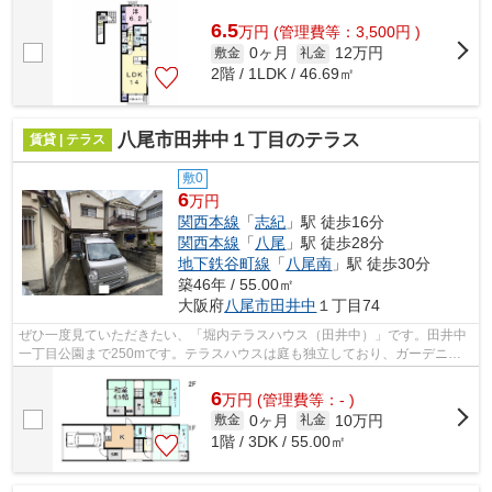
6.5
万
円
(管理費等：3,500円 )
0ヶ月
12万円
敷金
礼金
2階 / 1LDK / 46.69㎡
八尾市田井中１丁目のテラス
賃貸 | テラス
敷0
6
万円
関西本線
「
志紀
」駅 徒歩16分
関西本線
「
八尾
」駅 徒歩28分
地下鉄谷町線
「
八尾南
」駅 徒歩30分
築46年 / 55.00㎡
大阪府
八尾市
田井中
１丁目74
ぜひ一度見ていただきたい、「堀内テラスハウス（田井中）」です。田井中
一丁目公園まで250mです。テラスハウスは庭も独立しており、ガーデニン
グなども楽しめます。行く先に応じて経...
6
万
円
(管理費等：- )
0ヶ月
10万円
敷金
礼金
1階 / 3DK / 55.00㎡