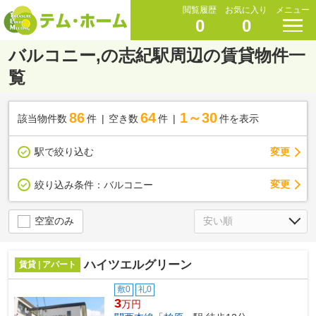
閲覧履歴
お気に入り
メニュー
0
0
バルコニー,の志紀駅周辺の賃貸物件一
覧
86
64
1～30
該当物件数
件
空き数
件
件を表示
駅で絞り込む
変更
変更
絞り込み条件：
バルコニー
空室のみ
ハイツエルグリーン
賃貸 | アパート
敷0
礼0
3
万円