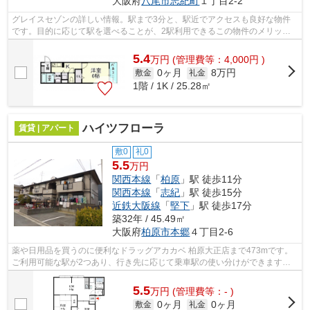
大阪府
八尾市
志紀町
１丁目2-2
グレイスセゾンの詳しい情報。駅まで3分と、駅近でアクセスも良好な物件
です。目的に応じて駅を選べることが、2駅利用できるこの物件のメリット
です。こちらの物件はアパートです。八...
5.4
万
円
(管理費等：4,000円 )
0ヶ月
8万円
敷金
礼金
1階 / 1K / 25.28㎡
ハイツフローラ
賃貸 | アパート
敷0
礼0
5.5
万円
関西本線
「
柏原
」駅 徒歩11分
関西本線
「
志紀
」駅 徒歩15分
近鉄大阪線
「
堅下
」駅 徒歩17分
築32年 / 45.49㎡
大阪府
柏原市
本郷
４丁目2-6
薬や日用品を買うのに便利なドラッグアカカベ 柏原大正店まで473mです。
ご利用可能な駅が2つあり、行き先に応じて乗車駅の使い分けができます。
賃料10万円以下をご希望のお客様、ぜひ...
5.5
万
円
(管理費等：- )
0ヶ月
0ヶ月
敷金
礼金