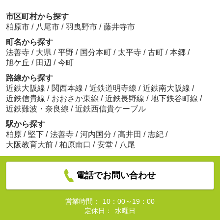
市区町村から探す
柏原市
/
八尾市
/
羽曳野市
/
藤井寺市
町名から探す
法善寺
/
大県
/
平野
/
国分本町
/
太平寺
/
古町
/
本郷
/
旭ケ丘
/
田辺
/
今町
路線から探す
近鉄大阪線
/
関西本線
/
近鉄道明寺線
/
近鉄南大阪線
/
近鉄信貴線
/
おおさか東線
/
近鉄長野線
/
地下鉄谷町線
/
近鉄難波・奈良線
/
近鉄西信貴ケーブル
駅から探す
柏原
/
堅下
/
法善寺
/
河内国分
/
高井田
/
志紀
/
大阪教育大前
/
柏原南口
/
安堂
/
八尾
電話でお問い合わせ
営業時間：
10：00～19：00
定休日：
水曜日