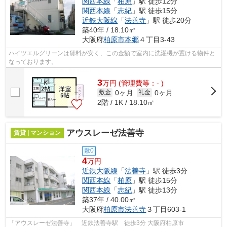
関西本線
「
柏原
」駅 徒歩12分
関西本線
「
志紀
」駅 徒歩15分
近鉄大阪線
「
法善寺
」駅 徒歩20分
築40年 / 18.10㎡
大阪府
柏原市
本郷
４丁目3-43
ハイツエルグリーンは賃料が安く、この金額で室内に洗濯機が置ける物件と
なっております。
3
万
円
(管理費等：- )
0ヶ月
0ヶ月
敷金
礼金
2階 / 1K / 18.10㎡
アウスレーゼ法善寺
賃貸 | マンション
敷0
4
万円
近鉄大阪線
「
法善寺
」駅 徒歩3分
関西本線
「
柏原
」駅 徒歩15分
関西本線
「
志紀
」駅 徒歩13分
築37年 / 40.00㎡
大阪府
柏原市
法善寺
３丁目603-1
「アウスレーゼ法善寺」 近鉄法善寺駅 徒歩3分 大阪府柏原市