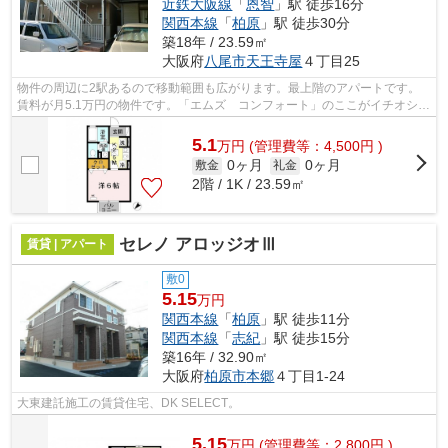
近鉄大阪線
「
恩智
」駅 徒歩16分
関西本線
「
柏原
」駅 徒歩30分
築18年 / 23.59㎡
大阪府
八尾市
天王寺屋
４丁目25
物件の周辺に2駅あるので移動範囲も広がります。最上階のアパートです。
賃料が月5.1万円の物件です。「エムズ コンフォート」のここがイチオシ。
テム・ホームへの来店予約は、072-970...
5.1
万
円
(管理費等：4,500円 )
0ヶ月
0ヶ月
敷金
礼金
2階 / 1K / 23.59㎡
セレノ アロッジオⅢ
賃貸 | アパート
敷0
5.15
万円
関西本線
「
柏原
」駅 徒歩11分
関西本線
「
志紀
」駅 徒歩15分
築16年 / 32.90㎡
大阪府
柏原市
本郷
４丁目1-24
大東建託施工の賃貸住宅、DK SELECT。
5.15
万
円
(管理費等：2,800円 )