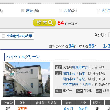
志紀
八尾
久宝
8)
(56)
(34)
84
件が該当
並び順：
空室物件のみ表示
84
56
1-3
該当公開件数
件 空き数
件
ハイツエルグリーン
大阪府
柏原市
本郷
４丁目3-43
住所
交通
関西本線
「
柏原
」駅 徒歩12分
関西本線
「
志紀
」駅 徒歩15分
近鉄大阪線
「
法善寺
」駅 徒歩20
築40年
2階建
軽量
築年
階数
構造
所在階
賃料
管理費・共益費
敷金
礼金
間取り
3
万円
0ヶ月
0ヶ月
2階
-
1K
1