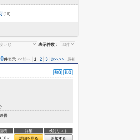
寺
(18)
表示件数：
0
件表示
<<前へ
1
2
3
次へ>>
最初
分
鉄骨
面積
詳細
検討リスト
8.10㎡
詳細を見る
追加する