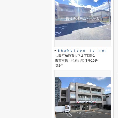
ＳｈａＭａｉｓｏｎ ｌａ ｍｅｒ
大阪府柏原市大正２丁目8-1
関西本線「柏原」駅 徒歩10分
築2年