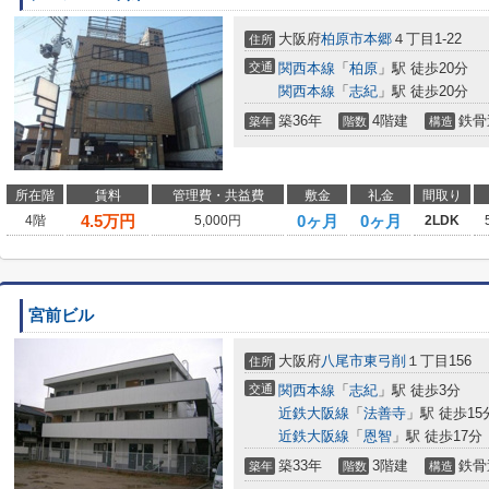
大阪府
柏原市
本郷
４丁目1-22
住所
交通
関西本線
「
柏原
」駅 徒歩20分
関西本線
「
志紀
」駅 徒歩20分
築36年
4階建
鉄骨
築年
階数
構造
所在階
賃料
管理費・共益費
敷金
礼金
間取り
4.5
万円
0ヶ月
0ヶ月
4階
5,000円
2LDK
宮前ビル
大阪府
八尾市
東弓削
１丁目156
住所
交通
関西本線
「
志紀
」駅 徒歩3分
近鉄大阪線
「
法善寺
」駅 徒歩15
近鉄大阪線
「
恩智
」駅 徒歩17分
築33年
3階建
鉄骨
築年
階数
構造