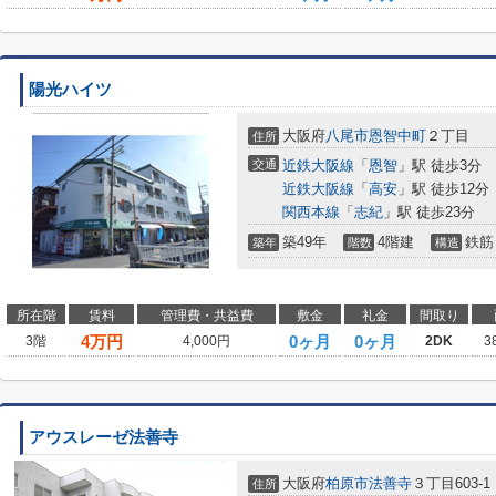
陽光ハイツ
大阪府
八尾市
恩智中町
２丁目
住所
交通
近鉄大阪線
「
恩智
」駅 徒歩3分
近鉄大阪線
「
高安
」駅 徒歩12分
関西本線
「
志紀
」駅 徒歩23分
築49年
4階建
鉄筋
築年
階数
構造
所在階
賃料
管理費・共益費
敷金
礼金
間取り
4
万円
0ヶ月
0ヶ月
3階
4,000円
2DK
3
アウスレーゼ法善寺
大阪府
柏原市
法善寺
３丁目603-1
住所