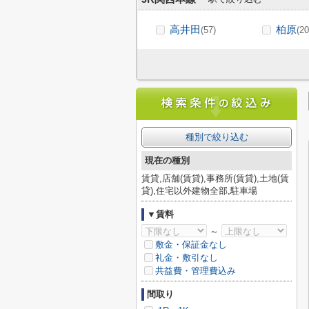
高井田
柏原
(57)
(20
種別で絞り込む
現在の種別
賃貸,店舗(賃貸),事務所(賃貸),土地(賃
貸),住宅以外建物全部,駐車場
▼賃料
～
敷金・保証金なし
礼金・敷引なし
共益費・管理費込み
間取り