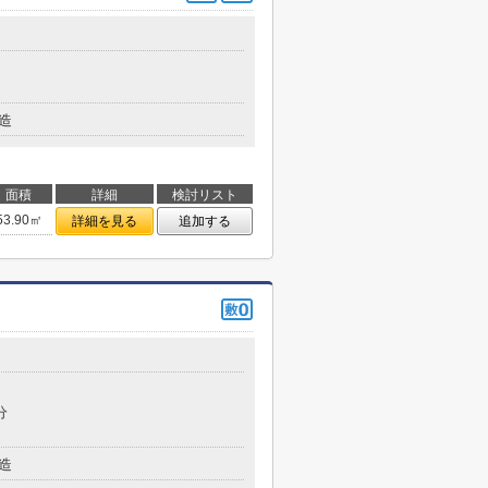
造
面積
詳細
検討リスト
53.90㎡
詳細を見る
追加する
分
造