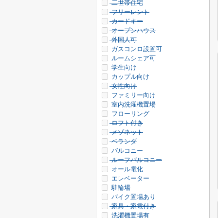
二世帯住宅
フリーレント
カードキー
オープンハウス
外国人可
ガスコンロ設置可
ルームシェア可
学生向け
カップル向け
女性向け
ファミリー向け
室内洗濯機置場
フローリング
ロフト付き
メゾネット
ベランダ
バルコニー
ルーフバルコニー
オール電化
エレベーター
駐輪場
バイク置場あり
家具・家電付き
洗濯機置場有