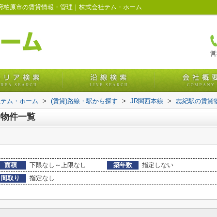
阪府柏原市の賃貸情報・管理｜株式会社テム・ホーム
営
社テム・ホーム
>
(賃貸)路線・駅から探す
>
JR関西本線
>
志紀駅の賃貸
貸物件一覧
面積
下限なし～上限なし
築年数
指定しない
間取り
指定なし