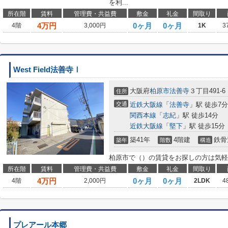
を利...
所在階
賃料
管理費・共益費
敷金
礼金
間取り
4
万円
0ヶ月
0ヶ月
4階
3,000円
1K
3
West Field法善寺Ⅰ
大阪府
柏原市
法善寺
３丁目491-6
住所
交通
近鉄大阪線
「
法善寺
」駅 徒歩7分
関西本線
「
志紀
」駅 徒歩14分
近鉄大阪線
「
堅下
」駅 徒歩15分
築41年
4階建
鉄骨
築年
階数
構造
柏原市で（）の賃貸をお探しの方は気軽
所在階
賃料
管理費・共益費
敷金
礼金
間取り
4
万円
0ヶ月
0ヶ月
4階
2,000円
2LDK
4
プレアール本郷