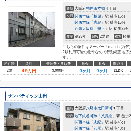
大阪府
柏原市
本郷
４丁目
住所
交通
関西本線
「
柏原
」駅 徒歩15分
関西本線
「
志紀
」駅 徒歩15分
近鉄大阪線
「
堅下
」駅 徒歩22分
築29年
2階建
軽量
築年
階数
構造
こちらの物件はスーパー「mandai(万代
2駅利用可能な物件なので行動範囲も広が
す。...
所在階
賃料
管理費・共益費
敷金
礼金
間取り
4.9
万円
0ヶ月
0ヶ月
2階
3,000円
2LDK
サンパティック山田
大阪府
八尾市
太田新町
１丁目
住所
交通
地下鉄谷町線
「
八尾南
」駅 徒歩2
関西本線
「
志紀
」駅 徒歩46分
関西本線
「
八尾
」駅 徒歩40分