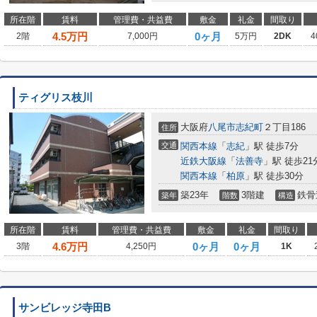
所在階
賃料
管理費・共益費
敷金
礼金
間取り
4.5
万円
0ヶ月
2階
7,000円
5万円
2DK
4
ティグリス枝川
大阪府
八尾市
志紀町
２丁目186
住所
交通
関西本線
「
志紀
」駅 徒歩7分
近鉄大阪線
「
法善寺
」駅 徒歩21
関西本線
「
柏原
」駅 徒歩30分
築23年
3階建
鉄骨
築年
階数
構造
所在階
賃料
管理費・共益費
敷金
礼金
間取り
4.6
万円
0ヶ月
0ヶ月
3階
4,250円
1K
サンビレッジ寺田B