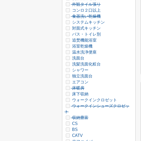
外観タイル張り
コンロ２口以上
食器洗い乾燥機
システムキッチン
対面式キッチン
バス・トイレ別
追焚機能浴室
浴室乾燥機
温水洗浄便座
洗面台
洗髪洗面化粧台
シャワー
独立洗面台
エアコン
床暖房
床下収納
ウォークインクロゼット
ウォークインシューズクロゼッ
ト
収納豊富
CS
BS
CATV