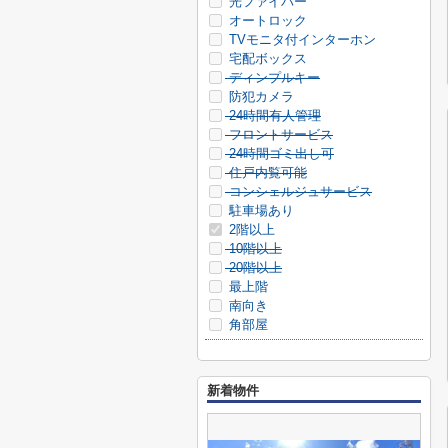
光ファイバー
オートロック
TVモニタ付インターホン
宅配ボックス
ディンプルキー
防犯カメラ
24時間有人管理
フロントサービス
24時間ゴミ出し可
住戸内覧可能
コンシェルジュサービス
駐車場あり
2階以上
10階以上
20階以上
最上階
南向き
角部屋
新着物件