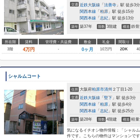
交通
近鉄大阪線
「
法善寺
」駅 徒歩3分
関西本線
「
柏原
」駅 徒歩15分
関西本線
「
志紀
」駅 徒歩13分
築37年
3階建
鉄骨
築年
階数
構造
所在階
賃料
管理費・共益費
敷金
礼金
間取り
4
万円
0ヶ月
3階
-
10万円
2DK
4
シャルムコート
大阪府
柏原市
清州
２丁目1-20
住所
交通
近鉄大阪線
「
堅下
」駅 徒歩3分
関西本線
「
柏原
」駅 徒歩4分
関西本線
「
志紀
」駅 徒歩25分
築28年
4階建
軽量
築年
階数
構造
気になるイチオシ物件情報：「シャルム
件です。こちらの物件はマンションです