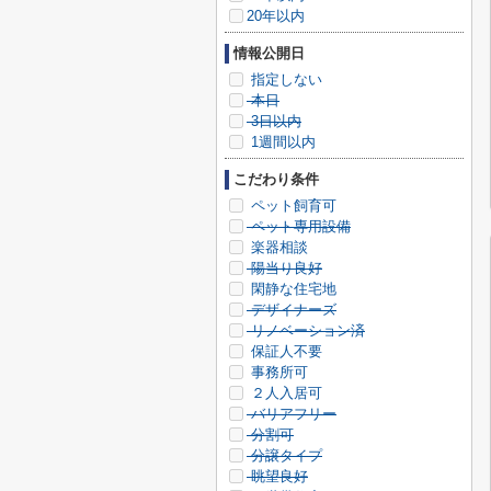
20年以内
情報公開日
指定しない
本日
3日以内
1週間以内
こだわり条件
ペット飼育可
ペット専用設備
楽器相談
陽当り良好
閑静な住宅地
デザイナーズ
リノベーション済
保証人不要
事務所可
２人入居可
バリアフリー
分割可
分譲タイプ
眺望良好