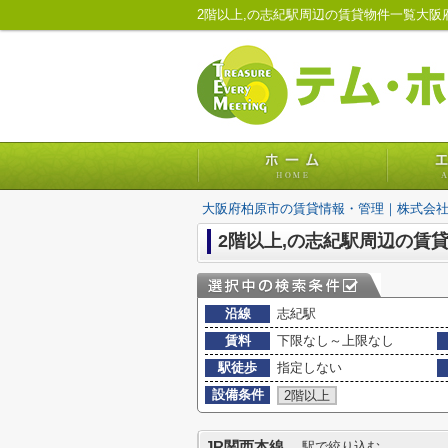
2階以上,の志紀駅周辺の賃貸物件一覧大
大阪府柏原市の賃貸情報・管理｜株式会
2階以上,の志紀駅周辺の賃
沿線
志紀駅
賃料
下限なし～上限なし
駅徒歩
指定しない
設備条件
2階以上
JR関西本線
駅で絞り込む