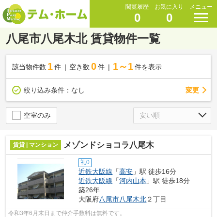
閲覧履歴
お気に入り
メニュー
0
0
八尾市八尾木北 賃貸物件一覧
1
0
1～1
該当物件数
件
空き数
件
件を表示
変更
絞り込み条件：
なし
空室のみ
メゾンドショコラ八尾木
賃貸 | マンション
礼0
近鉄大阪線
「
高安
」駅 徒歩16分
近鉄大阪線
「
河内山本
」駅 徒歩18分
築26年
大阪府
八尾市
八尾木北
２丁目
令和3年6月末日まで仲介手数料は無料です。