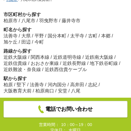
市区町村から探す
柏原市
/
八尾市
/
羽曳野市
/
藤井寺市
町名から探す
法善寺
/
大県
/
平野
/
国分本町
/
太平寺
/
古町
/
本郷
/
旭ケ丘
/
田辺
/
今町
路線から探す
近鉄大阪線
/
関西本線
/
近鉄道明寺線
/
近鉄南大阪線
/
近鉄信貴線
/
おおさか東線
/
近鉄長野線
/
地下鉄谷町線
/
近鉄難波・奈良線
/
近鉄西信貴ケーブル
駅から探す
柏原
/
堅下
/
法善寺
/
河内国分
/
高井田
/
志紀
/
大阪教育大前
/
柏原南口
/
安堂
/
八尾
電話でお問い合わせ
営業時間：
10：00～19：00
定休日：
水曜日