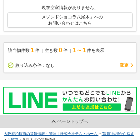
現在空室情報がありません。
「メゾンドショコラ八尾木」への
お問い合わせはこちら
1
0
1～1
該当物件数
件
空き数
件
件を表示
変更
絞り込み条件：
なし
ページトップへ
大阪府柏原市の賃貸情報・管理｜株式会社テム・ホーム
>
(賃貸)地域から探す
>
八尾市
>
八尾木北の賃貸物件