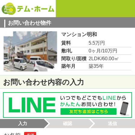
お問い合わせ物件
マンション明和
賃料
5.5万円
敷/礼
0ヶ月/10万円
間取り/面積
2LDK/60.00㎡
築年月
築35年
お問い合わせ内容の入力
入力
確認
送信