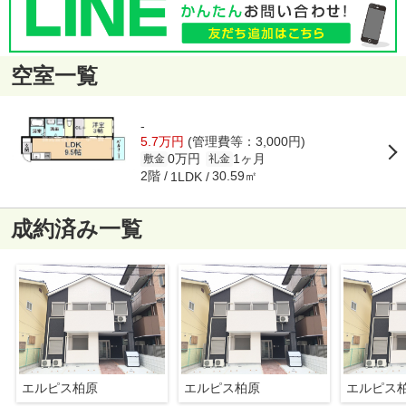
空室一覧
-
5.7万円
(管理費等：3,000円)
0万円
1ヶ月
敷金
礼金
2階
30.59㎡
1LDK
成約済み一覧
エルピス柏原
エルピス柏原
エルピス