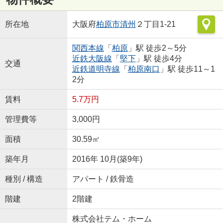
所在地
大阪府
柏原市
清州
２丁目1-21
関西本線
「
柏原
」駅 徒歩2～5分
近鉄大阪線
「
堅下
」駅 徒歩4分
交通
近鉄道明寺線
「
柏原南口
」駅 徒歩11～1
2分
賃料
5.7万円
管理費等
3,000円
面積
30.59㎡
築年月
2016年 10月(築9年)
種別 / 構造
アパート / 鉄骨造
階建
2階建
株式会社テム・ホーム