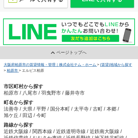
ページトップへ
大阪府柏原市の賃貸情報・管理｜株式会社テム・ホーム
>
(賃貸)地域から探す
>
柏原市
>
エルピス柏原
市区町村から探す
柏原市
/
八尾市
/
羽曳野市
/
藤井寺市
町名から探す
法善寺
/
大県
/
平野
/
国分本町
/
太平寺
/
古町
/
本郷
/
旭ケ丘
/
田辺
/
今町
路線から探す
近鉄大阪線
/
関西本線
/
近鉄道明寺線
/
近鉄南大阪線
/
近鉄信貴線
/
おおさか東線
/
近鉄長野線
/
地下鉄谷町線
/