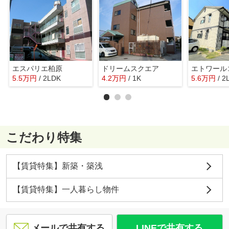
エスパリエ柏原
ドリームスクエア
エトワール
5.5
万
円
/ 2LDK
4.2
万
円
/ 1K
5.6
万
円
/ 2
こだわり特集
【賃貸特集】新築・築浅
【賃貸特集】一人暮らし物件
メールで共有する
LINEで共有する