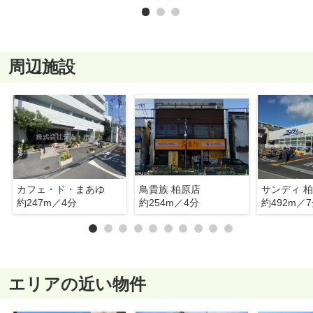
周辺施設
カフェ・ド・まあゆ
鳥貴族 柏原店
サンディ 
約247m／4分
約254m／4分
約492m／
エリアの近い物件