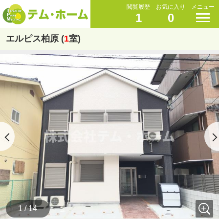
閲覧履歴
お気に入り
メニュー
1
0
エルピス柏原 (
1
室)
1 / 14