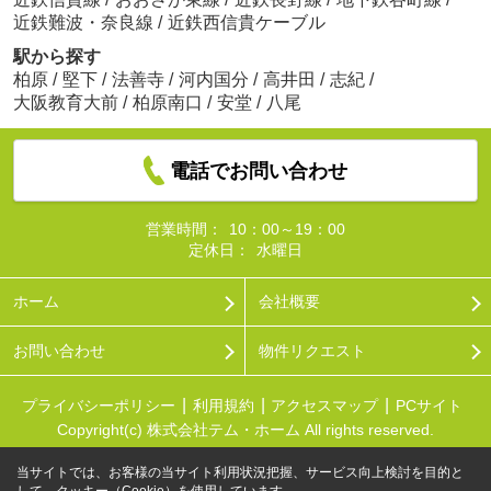
近鉄難波・奈良線
/
近鉄西信貴ケーブル
駅から探す
柏原
/
堅下
/
法善寺
/
河内国分
/
高井田
/
志紀
/
大阪教育大前
/
柏原南口
/
安堂
/
八尾
電話でお問い合わせ
営業時間：
10：00～19：00
定休日：
水曜日
ホーム
会社概要
お問い合わせ
物件リクエスト
プライバシーポリシー
利用規約
アクセスマップ
PCサイト
Copyright(c) 株式会社テム・ホーム All rights reserved.
当サイトでは、お客様の当サイト利用状況把握、サービス向上検討を目的と