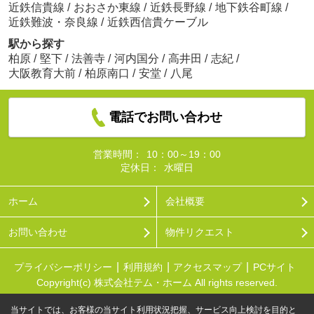
近鉄信貴線
/
おおさか東線
/
近鉄長野線
/
地下鉄谷町線
/
近鉄難波・奈良線
/
近鉄西信貴ケーブル
駅から探す
柏原
/
堅下
/
法善寺
/
河内国分
/
高井田
/
志紀
/
大阪教育大前
/
柏原南口
/
安堂
/
八尾
電話でお問い合わせ
営業時間：
10：00～19：00
定休日：
水曜日
ホーム
会社概要
お問い合わせ
物件リクエスト
プライバシーポリシー
利用規約
アクセスマップ
PCサイト
Copyright(c) 株式会社テム・ホーム All rights reserved.
当サイトでは、お客様の当サイト利用状況把握、サービス向上検討を目的と