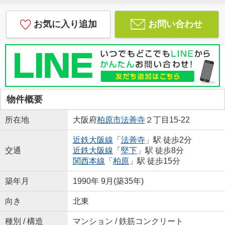
お気に入り追加
お問い合わせ
物件概要
所在地
大阪府
柏原市
法善寺
２丁目15-22
近鉄大阪線
「
法善寺
」駅 徒歩2分
交通
近鉄大阪線
「
堅下
」駅 徒歩8分
関西本線
「
柏原
」駅 徒歩15分
築年月
1990年 9月(築35年)
向き
北東
種別 / 構造
マンション / 鉄筋コンクリート