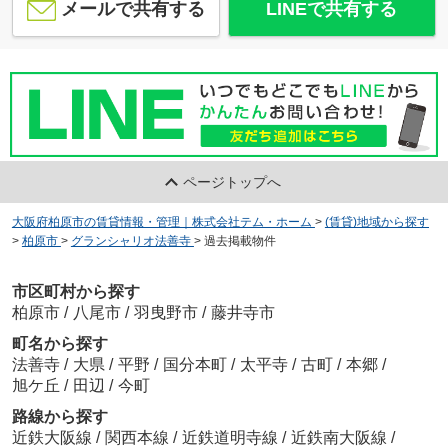
メールで共有する
LINEで共有する
ページトップへ
大阪府柏原市の賃貸情報・管理｜株式会社テム・ホーム
>
(賃貸)地域から探す
>
柏原市
>
グランシャリオ法善寺
>
過去掲載物件
市区町村から探す
柏原市
/
八尾市
/
羽曳野市
/
藤井寺市
町名から探す
法善寺
/
大県
/
平野
/
国分本町
/
太平寺
/
古町
/
本郷
/
旭ケ丘
/
田辺
/
今町
路線から探す
近鉄大阪線
/
関西本線
/
近鉄道明寺線
/
近鉄南大阪線
/