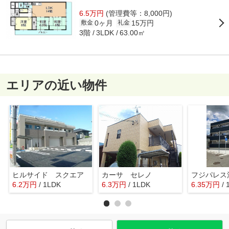
6.5万円
(管理費等：8,000円)
0ヶ月
15万円
敷金
礼金
3階
63.00㎡
3LDK
エリアの近い物件
ヒルサイド スクエア
カーサ セレノ
フジパレス
6.2
万
円
/ 1LDK
6.3
万
円
/ 1LDK
6.35
万
円
/