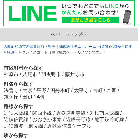
ページトップへ
大阪府柏原市の賃貸情報・管理｜株式会社テム・ホーム
>
(賃貸)地域から探す
>
柏原市
>
グレイスコート（旭化成のヘーベルメゾンです。）
市区町村から探す
柏原市
/
八尾市
/
羽曳野市
/
藤井寺市
町名から探す
法善寺
/
大県
/
平野
/
国分本町
/
太平寺
/
古町
/
本郷
/
旭ケ丘
/
田辺
/
今町
路線から探す
近鉄大阪線
/
関西本線
/
近鉄道明寺線
/
近鉄南大阪線
/
近鉄信貴線
/
おおさか東線
/
近鉄長野線
/
地下鉄谷町線
/
近鉄難波・奈良線
/
近鉄西信貴ケーブル
駅から探す