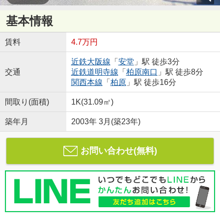
基本情報
賃料
4.7万円
近鉄大阪線
「
安堂
」駅 徒歩3分
交通
近鉄道明寺線
「
柏原南口
」駅 徒歩8分
関西本線
「
柏原
」駅 徒歩16分
間取り(面積)
1K(31.09㎡)
築年月
2003年 3月(築23年)
お問い合わせ(無料)