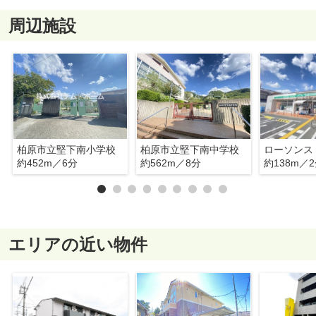
周辺施設
柏原市立堅下南小学校
柏原市立堅下南中学校
約452m／6分
約562m／8分
約138m／
エリアの近い物件