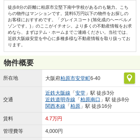
徒歩8分の距離に柏原市立堅下南中学校があるのも魅力。こち
らの物件はマンションです。賃料5万円以下の物件をお探しの
お客様におすすめです。「グレイスコート(旭化成のヘーベルメ
ゾンです。)」のここがイチオシ。より多くの不動産情報をお求
めなら、まずはテム・ホームまでご連絡ください。当社では、
近鉄大阪線安堂を中心に多種多様な不動産情報を取り扱ってお
ります。
物件概要
所在地
大阪府
柏原市
安堂町
6-40
近鉄大阪線
「
安堂
」駅 徒歩3分
交通
近鉄道明寺線
「
柏原南口
」駅 徒歩8分
関西本線
「
柏原
」駅 徒歩16分
賃料
4.7万円
管理費等
4,000円