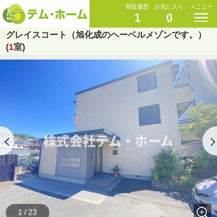
閲覧履歴
お気に入り
メニュー
1
0
グレイスコート（旭化成のヘーベルメゾンです。）
(
1
室)
1 / 23