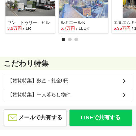
ワン トゥリー ヒル
ルミエールＫ
3.9
万
円
/ 1R
5.7
万
円
/ 1LDK
5.95
万
円
/
こだわり特集
【賃貸特集】敷金・礼金0円
【賃貸特集】一人暮らし物件
メールで共有する
LINEで共有する