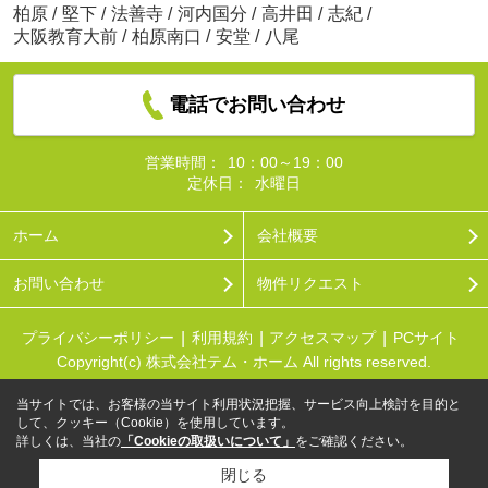
柏原
/
堅下
/
法善寺
/
河内国分
/
高井田
/
志紀
/
大阪教育大前
/
柏原南口
/
安堂
/
八尾
電話でお問い合わせ
営業時間：
10：00～19：00
定休日：
水曜日
ホーム
会社概要
お問い合わせ
物件リクエスト
プライバシーポリシー
利用規約
アクセスマップ
PCサイト
Copyright(c) 株式会社テム・ホーム All rights reserved.
当サイトでは、お客様の当サイト利用状況把握、サービス向上検討を目的と
して、クッキー（Cookie）を使用しています。
詳しくは、当社の
「Cookieの取扱いについて」
をご確認ください。
閉じる