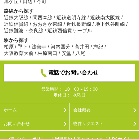
旭ケ丘
/
田辺
/
今町
路線から探す
近鉄大阪線
/
関西本線
/
近鉄道明寺線
/
近鉄南大阪線
/
近鉄信貴線
/
おおさか東線
/
近鉄長野線
/
地下鉄谷町線
/
近鉄難波・奈良線
/
近鉄西信貴ケーブル
駅から探す
柏原
/
堅下
/
法善寺
/
河内国分
/
高井田
/
志紀
/
大阪教育大前
/
柏原南口
/
安堂
/
八尾
電話でお問い合わせ
営業時間：
10：00～19：00
定休日：
水曜日
ホーム
会社概要
お問い合わせ
物件リクエスト