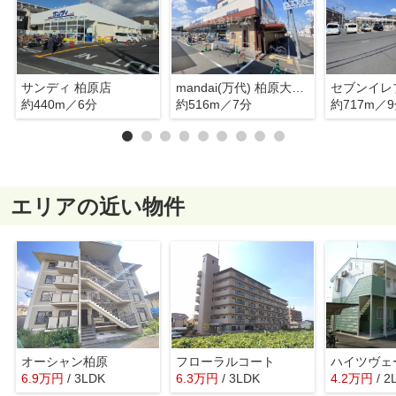
サンディ 柏原店
mandai(万代) 柏原大県店
約440m／6分
約516m／7分
約717m／
エリアの近い物件
オーシャン柏原
フローラルコート
ハイツヴェ
6.9
万
円
/ 3LDK
6.3
万
円
/ 3LDK
4.2
万
円
/ 2