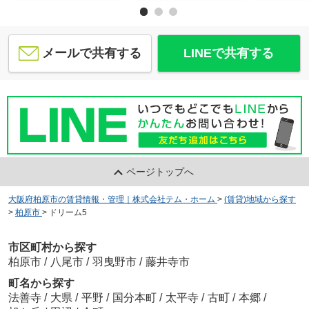
メールで共有する
LINEで共有する
ページトップへ
大阪府柏原市の賃貸情報・管理｜株式会社テム・ホーム
>
(賃貸)地域から探す
>
柏原市
>
ドリーム5
市区町村から探す
柏原市
/
八尾市
/
羽曳野市
/
藤井寺市
町名から探す
法善寺
/
大県
/
平野
/
国分本町
/
太平寺
/
古町
/
本郷
/