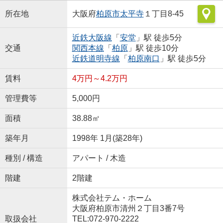
所在地
大阪府
柏原市
太平寺
１丁目8-45
近鉄大阪線
「
安堂
」駅 徒歩5分
交通
関西本線
「
柏原
」駅 徒歩10分
近鉄道明寺線
「
柏原南口
」駅 徒歩5分
賃料
4万円～4.2万円
管理費等
5,000円
面積
38.88㎡
築年月
1998年 1月(築28年)
種別 / 構造
アパート / 木造
階建
2階建
株式会社テム・ホーム
大阪府柏原市清州２丁目3番7号
取扱会社
TEL:072-970-2222