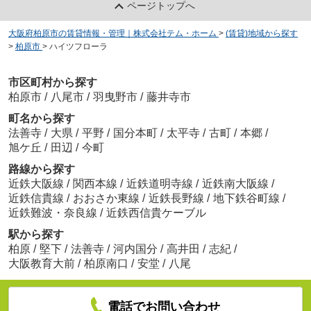
ページトップへ
大阪府柏原市の賃貸情報・管理｜株式会社テム・ホーム
>
(賃貸)地域から探す
>
柏原市
>
ハイツフローラ
市区町村から探す
柏原市
/
八尾市
/
羽曳野市
/
藤井寺市
町名から探す
法善寺
/
大県
/
平野
/
国分本町
/
太平寺
/
古町
/
本郷
/
旭ケ丘
/
田辺
/
今町
路線から探す
近鉄大阪線
/
関西本線
/
近鉄道明寺線
/
近鉄南大阪線
/
近鉄信貴線
/
おおさか東線
/
近鉄長野線
/
地下鉄谷町線
/
近鉄難波・奈良線
/
近鉄西信貴ケーブル
駅から探す
柏原
/
堅下
/
法善寺
/
河内国分
/
高井田
/
志紀
/
大阪教育大前
/
柏原南口
/
安堂
/
八尾
電話でお問い合わせ