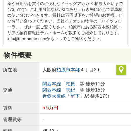
薬や日用品を買うのに便利なドラッグアカカベ 柏原大正店まで
473mです。ご利用可能な駅が2つあり、行き先に応じて乗車駅
の使い分けができます。賃料10万円以下をご希望のお客様、ぜ
ひお問い合わせください。当社イチオシの物件の「ハイツフロ
ーラ」。ぜひ一度ご覧ください。柏原市にある関西本線柏原エ
リアの物件情報はテム・ホームが数多くご紹介しております。
info@tem-home.comからいつでもご連絡ください。
物件概要
所在地
大阪府
柏原市
本郷
４丁目2-6
関西本線
「
柏原
」駅 徒歩11分
交通
関西本線
「
志紀
」駅 徒歩15分
近鉄大阪線
「
堅下
」駅 徒歩17分
賃料
5.5万円
管理費等
-