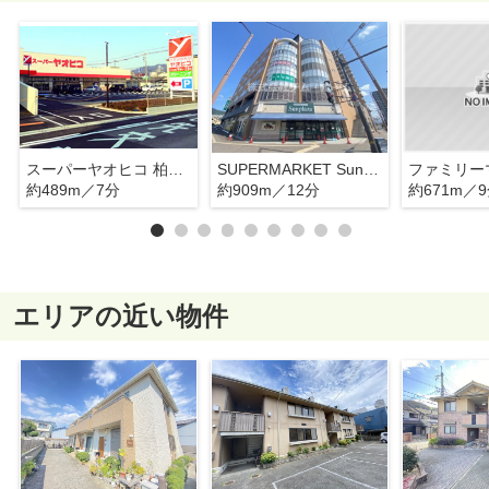
スーパーヤオヒコ 柏原本郷店
SUPERMARKET Sunplaza(スーパーマーケットサンプラザ) 柏原店
約489m／7分
約909m／12分
約671m／
エリアの近い物件