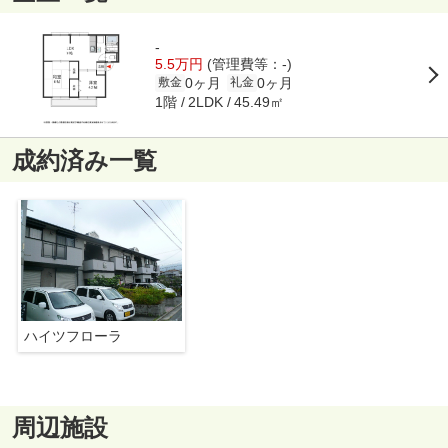
-
5.5万円
(管理費等：-)
0ヶ月
0ヶ月
敷金
礼金
1階
45.49㎡
2LDK
成約済み一覧
ハイツフローラ
周辺施設