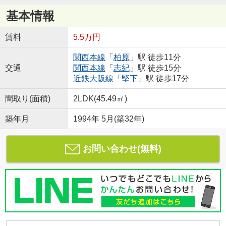
基本情報
賃料
5.5万円
関西本線
「
柏原
」駅 徒歩11分
交通
関西本線
「
志紀
」駅 徒歩15分
近鉄大阪線
「
堅下
」駅 徒歩17分
間取り(面積)
2LDK(45.49㎡)
築年月
1994年 5月(築32年)
お問い合わせ(無料)