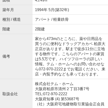
面積
45.49㎡
築年月
1994年 5月(築32年)
種別 / 構造
アパート / 軽量鉄骨
階建
2階建
家から473mのところに、薬や日用品を
買うのに便利なドラッグアカカベ 柏原大
正店があります。駅まで徒歩11分に立地
する物件です。こちらのアパートの家賃
備考
は5.5万です。ハイツフローラの詳しい
情報。テム・ホームへのお問い合わせな
ら072-970-2222までお電話ください。来
店・内覧予約なども承っております。
株式会社テム・ホーム
大阪府柏原市清州２丁目3番7号
取扱会社
TEL:072-970-2222
大阪府知事 (4) 第53687号
（社）大阪府宅地建物取引業協会正会員