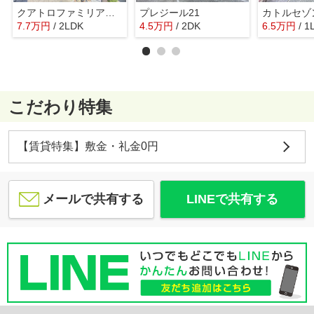
クアトロファミリアーレ今町
プレジール21
カトルセゾ
7.7
万
円
/ 2LDK
4.5
万
円
/ 2DK
6.5
万
円
/ 1
こだわり特集
【賃貸特集】敷金・礼金0円
メールで共有する
LINEで共有する