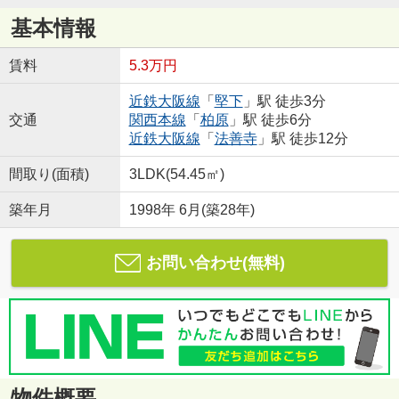
基本情報
賃料
5.3万円
近鉄大阪線
「
堅下
」駅 徒歩3分
交通
関西本線
「
柏原
」駅 徒歩6分
近鉄大阪線
「
法善寺
」駅 徒歩12分
間取り(面積)
3LDK(54.45㎡)
築年月
1998年 6月(築28年)
お問い合わせ(無料)
物件概要