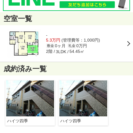
空室一覧
-
5.3万円
(管理費等：1,000円)
0ヶ月
0万円
敷金
礼金
2階
54.45㎡
3LDK
成約済み一覧
ハイツ四季
ハイツ四季