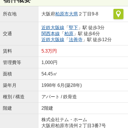
所在地
大阪府
柏原市
大県
２丁目9-8
近鉄大阪線
「
堅下
」駅 徒歩3分
交通
関西本線
「
柏原
」駅 徒歩6分
近鉄大阪線
「
法善寺
」駅 徒歩12分
賃料
5.3万円
管理費等
1,000円
面積
54.45㎡
築年月
1998年 6月(築28年)
種別 / 構造
アパート / 鉄骨造
階建
2階建
株式会社テム・ホーム
大阪府柏原市清州２丁目3番7号