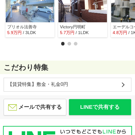
プリオル法善寺
Victory円明町
エーデルコ
5.9
万
円
/ 3LDK
5.7
万
円
/ 1LDK
4.8
万
円
/ 1
こだわり特集
【賃貸特集】敷金・礼金0円
メールで共有する
LINEで共有する