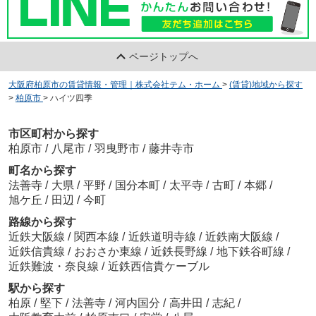
ページトップへ
大阪府柏原市の賃貸情報・管理｜株式会社テム・ホーム
>
(賃貸)地域から探す
>
柏原市
>
ハイツ四季
市区町村から探す
柏原市
/
八尾市
/
羽曳野市
/
藤井寺市
町名から探す
法善寺
/
大県
/
平野
/
国分本町
/
太平寺
/
古町
/
本郷
/
旭ケ丘
/
田辺
/
今町
路線から探す
近鉄大阪線
/
関西本線
/
近鉄道明寺線
/
近鉄南大阪線
/
近鉄信貴線
/
おおさか東線
/
近鉄長野線
/
地下鉄谷町線
/
近鉄難波・奈良線
/
近鉄西信貴ケーブル
駅から探す
柏原
/
堅下
/
法善寺
/
河内国分
/
高井田
/
志紀
/