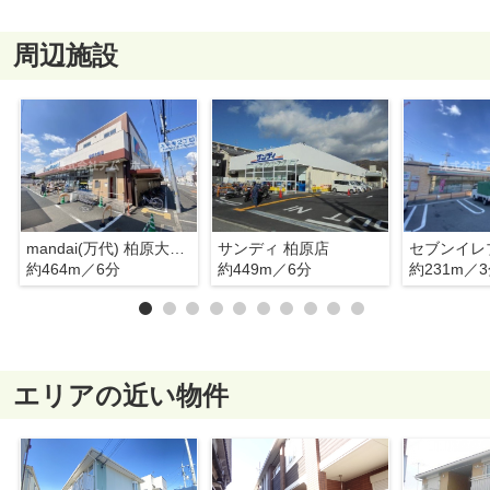
周辺施設
mandai(万代) 柏原大県店
サンディ 柏原店
約464m／6分
約449m／6分
約231m／
エリアの近い物件