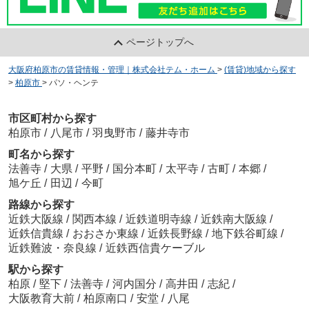
ページトップへ
大阪府柏原市の賃貸情報・管理｜株式会社テム・ホーム
>
(賃貸)地域から探す
>
柏原市
>
パソ・ヘンテ
市区町村から探す
柏原市
/
八尾市
/
羽曳野市
/
藤井寺市
町名から探す
法善寺
/
大県
/
平野
/
国分本町
/
太平寺
/
古町
/
本郷
/
旭ケ丘
/
田辺
/
今町
路線から探す
近鉄大阪線
/
関西本線
/
近鉄道明寺線
/
近鉄南大阪線
/
近鉄信貴線
/
おおさか東線
/
近鉄長野線
/
地下鉄谷町線
/
近鉄難波・奈良線
/
近鉄西信貴ケーブル
駅から探す
柏原
/
堅下
/
法善寺
/
河内国分
/
高井田
/
志紀
/
大阪教育大前
/
柏原南口
/
安堂
/
八尾