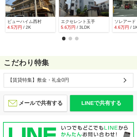
ビューハイム西村
エクセレント玉手
ソレアード
4.5
万
円
/ 2K
5.6
万
円
/ 3LDK
4.6
万
円
/ 1
こだわり特集
【賃貸特集】敷金・礼金0円
メールで共有する
LINEで共有する