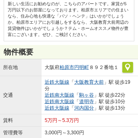
新しい生活にお勧めなのが、こちらのアパートです。家賃が5
万円以下のお部屋になっております。柏原市エリアでの住まい
なら、住み心地も快適な「パソ・ヘンテ」はいかがでしょう
か。柏原市エリアにお引越しをするなら、大阪教育大前周辺の
賃貸物件はいかがでしょうか？テム・ホームオススメ物件が豊
富にございます。ぜひ、ご検討ください。
物件概要
所在地
大阪府
柏原市
円明町
８９２番地１
近鉄大阪線
「
大阪教育大前
」駅 徒歩19
分
交通
近鉄南大阪線
「
駒ヶ谷
」駅 徒歩22分
近鉄南大阪線
「
道明寺
」駅 徒歩10分
近鉄大阪線
「
河内国分
」駅 徒歩13分
賃料
5万円～5.3万円
管理費等
3,000円～3,300円