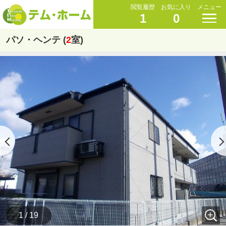
閲覧履歴
お気に入り
メニュー
1
0
パソ・ヘンテ (
2
室)
1 / 19