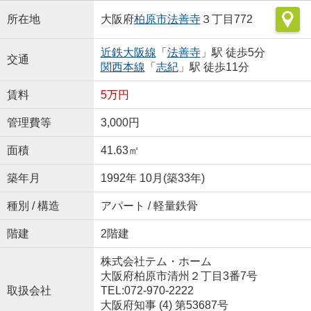
所在地
大阪府
柏原市
法善寺
３丁目772
近鉄大阪線
「
法善寺
」駅 徒歩5分
交通
関西本線
「
志紀
」駅 徒歩11分
賃料
5万円
管理費等
3,000円
面積
41.63㎡
築年月
1992年 10月(築33年)
種別 / 構造
アパート / 軽量鉄骨
階建
2階建
株式会社テム・ホーム
大阪府柏原市清州２丁目3番7号
取扱会社
TEL:072-970-2222
大阪府知事 (4) 第53687号