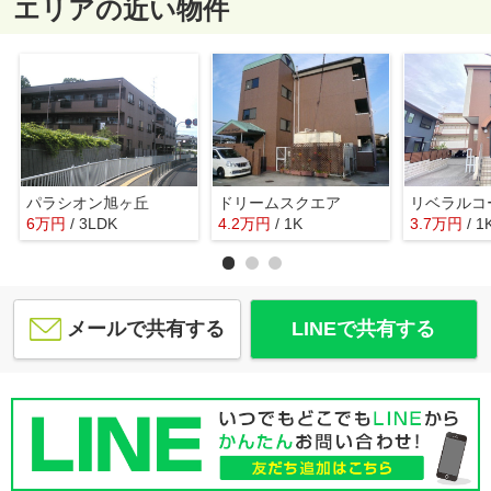
エリアの近い物件
パラシオン旭ヶ丘
ドリームスクエア
リベラルコ
6
万
円
/ 3LDK
4.2
万
円
/ 1K
3.7
万
円
/ 1
メールで共有する
LINEで共有する