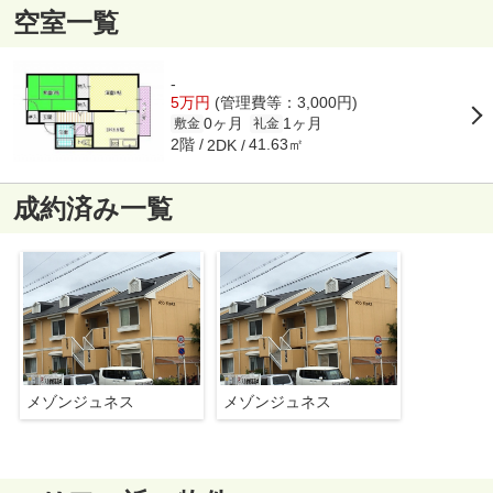
空室一覧
-
5万円
(管理費等：3,000円)
0ヶ月
1ヶ月
敷金
礼金
2階
41.63㎡
2DK
成約済み一覧
メゾンジュネス
メゾンジュネス