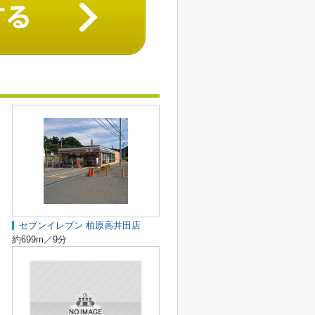
セブンイレブン 柏原高井田店
約699m／9分