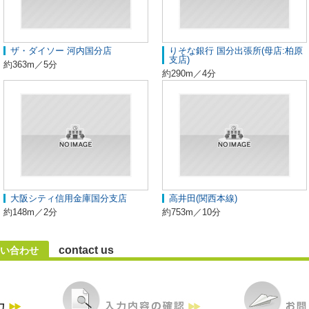
ザ・ダイソー 河内国分店
りそな銀行 国分出張所(母店:柏原
支店)
約363m／5分
約290m／4分
大阪シティ信用金庫国分支店
高井田(関西本線)
約148m／2分
約753m／10分
contact us
い合わせ