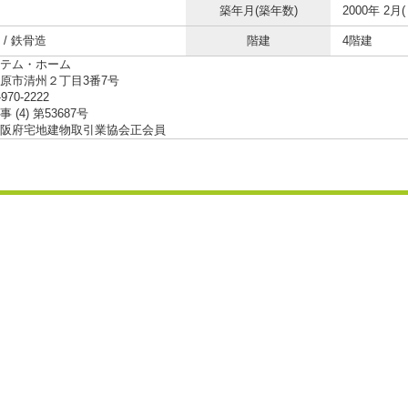
築年月(築年数)
2000年 2月(
/ 鉄骨造
階建
4階建
テム・ホーム
原市清州２丁目3番7号
-970-2222
 (4) 第53687号
阪府宅地建物取引業協会正会員