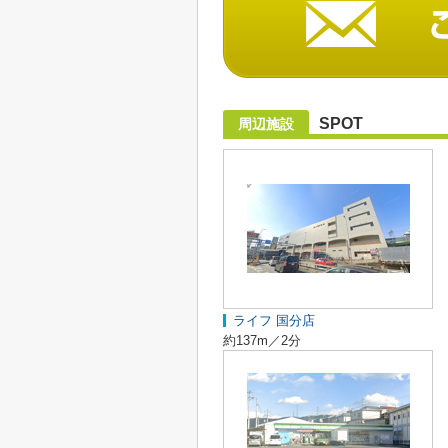
SPOT
周辺施設
ライフ 国分店
約137m／2分