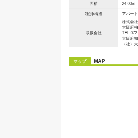
面積
24.00㎡
種別/構造
アパート 
株式会社
大阪府柏
取扱会社
TEL:072
大阪府知事
（社）大
MAP
マップ