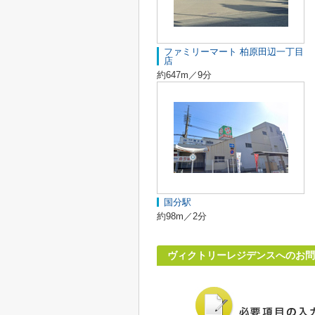
ファミリーマート 柏原田辺一丁目
店
約647m／9分
国分駅
約98m／2分
ヴィクトリーレジデンスへのお問