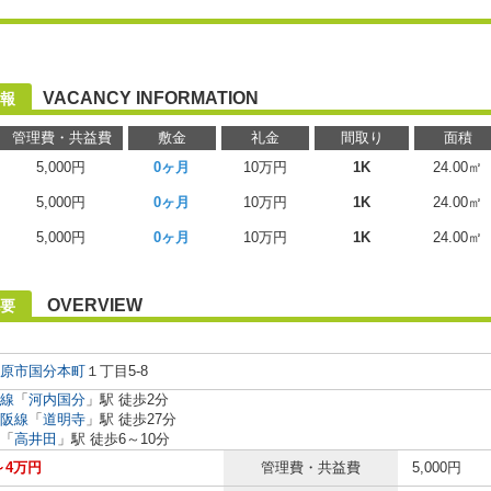
VACANCY INFORMATION
報
管理費・共益費
敷金
礼金
間取り
面積
5,000円
0ヶ月
10万円
1K
24.00㎡
5,000円
0ヶ月
10万円
1K
24.00㎡
5,000円
0ヶ月
10万円
1K
24.00㎡
OVERVIEW
要
原市
国分本町
１丁目5-8
線
「
河内国分
」駅 徒歩2分
阪線
「
道明寺
」駅 徒歩27分
「
高井田
」駅 徒歩6～10分
～4万円
管理費・共益費
5,000円