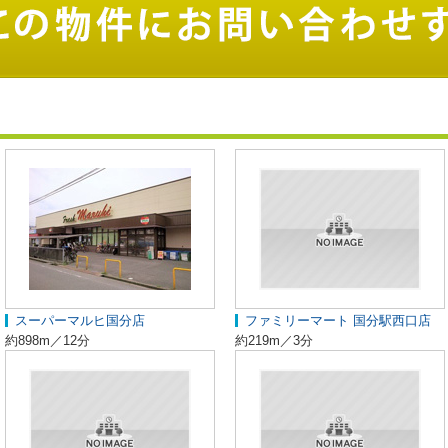
スーパーマルヒ国分店
ファミリーマート 国分駅西口店
約898m／12分
約219m／3分