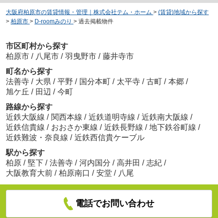
大阪府柏原市の賃貸情報・管理｜株式会社テム・ホーム
>
(賃貸)地域から探す
>
柏原市
>
D-roomみのり
>
過去掲載物件
市区町村から探す
柏原市
/
八尾市
/
羽曳野市
/
藤井寺市
町名から探す
法善寺
/
大県
/
平野
/
国分本町
/
太平寺
/
古町
/
本郷
/
旭ケ丘
/
田辺
/
今町
路線から探す
近鉄大阪線
/
関西本線
/
近鉄道明寺線
/
近鉄南大阪線
/
近鉄信貴線
/
おおさか東線
/
近鉄長野線
/
地下鉄谷町線
/
近鉄難波・奈良線
/
近鉄西信貴ケーブル
駅から探す
柏原
/
堅下
/
法善寺
/
河内国分
/
高井田
/
志紀
/
大阪教育大前
/
柏原南口
/
安堂
/
八尾
電話でお問い合わせ