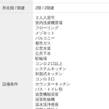
所在階 / 階建
2階 / 2階建
２人入居可
室内洗濯機置場
フローリング
メゾネット
バルコニー
都市ガス
公営水道
公共下水
駐輪場
コンロ２口以上
システムキッチン
対面式キッチン
コンロ３口
設備条件
カウンターキッチン
バス・トイレ別
追焚機能浴室
浴室乾燥機
温水洗浄便座