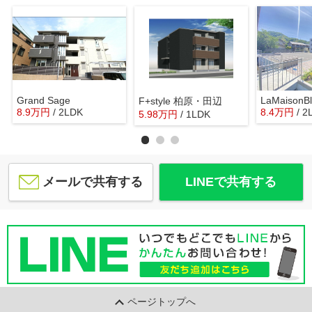
Grand Sage
LaMaisonB
F+style 柏原・田辺
8.9
万
円
/ 2LDK
8.4
万
円
/ 2
5.98
万
円
/ 1LDK
メールで共有する
LINEで共有する
ページトップへ