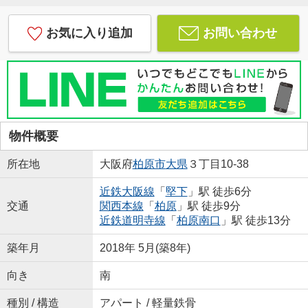
お気に入り追加
お問い合わせ
物件概要
所在地
大阪府
柏原市
大県
３丁目10-38
近鉄大阪線
「
堅下
」駅 徒歩6分
交通
関西本線
「
柏原
」駅 徒歩9分
近鉄道明寺線
「
柏原南口
」駅 徒歩13分
築年月
2018年 5月(築8年)
向き
南
種別 / 構造
アパート / 軽量鉄骨