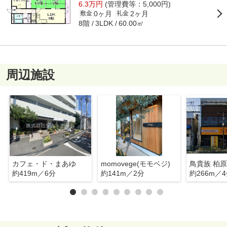
6.3万円
(管理費等：5,000円)
0ヶ月
2ヶ月
敷金
礼金
8階
60.00㎡
3LDK
周辺施設
カフェ・ド・まあゆ
momovege(モモベジ)
鳥貴族 柏
約419m／6分
約141m／2分
約266m／