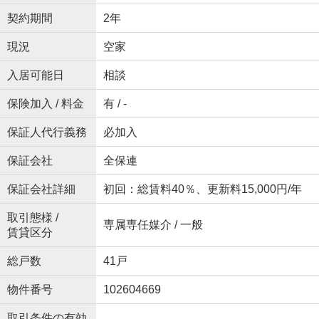
契約期間
2年
現況
空家
入居可能日
相談
保険加入 / 料金
有 / -
保証人代行義務
必加入
保証会社
全保連
保証会社詳細
初回：総賃料40％、更新料15,000円/年
取引態様 /
専属専任媒介 / 一般
賃貸区分
総戸数
41戸
物件番号
102604669
取引条件の有効