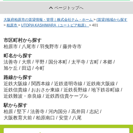
ページトップへ
大阪府柏原市の賃貸情報・管理｜株式会社テム・ホーム
>
(賃貸)地域から探す
>
柏原市
>
UTOPIA KASHIWARA（ユートピア柏原）
>
401
市区町村から探す
柏原市
/
八尾市
/
羽曳野市
/
藤井寺市
町名から探す
法善寺
/
大県
/
平野
/
国分本町
/
太平寺
/
古町
/
本郷
/
旭ケ丘
/
田辺
/
今町
路線から探す
近鉄大阪線
/
関西本線
/
近鉄道明寺線
/
近鉄南大阪線
/
近鉄信貴線
/
おおさか東線
/
近鉄長野線
/
地下鉄谷町線
/
近鉄難波・奈良線
/
近鉄西信貴ケーブル
駅から探す
柏原
/
堅下
/
法善寺
/
河内国分
/
高井田
/
志紀
/
大阪教育大前
/
柏原南口
/
安堂
/
八尾