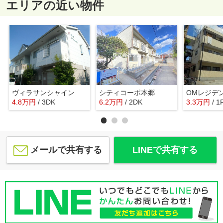
エリアの近い物件
ヴィラサンシャイン
シティコーポ本郷
OMレジデ
4.8
万
円
/ 3DK
6.2
万
円
/ 2DK
3.3
万
円
/ 1
メールで共有する
LINEで共有する