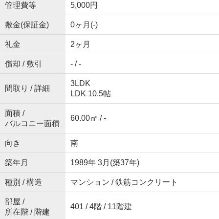
管理費等
5,000円
敷金(保証金)
0ヶ月(-)
礼金
2ヶ月
償却 / 敷引
- / -
3LDK
間取り / 詳細
LDK 10.5帖
面積 /
60.00㎡ / -
バルコニー面積
向き
南
築年月
1989年 3月(築37年)
種別 / 構造
マンション / 鉄筋コンクリート
部屋 /
401 / 4階 / 11階建
所在階 / 階建