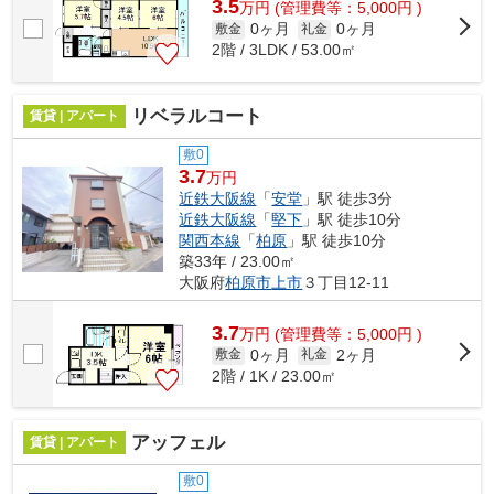
3.5
万
円
(管理費等：5,000円 )
0ヶ月
0ヶ月
敷金
礼金
2階 / 3LDK / 53.00㎡
リベラルコート
賃貸 | アパート
敷0
3.7
万円
近鉄大阪線
「
安堂
」駅 徒歩3分
近鉄大阪線
「
堅下
」駅 徒歩10分
関西本線
「
柏原
」駅 徒歩10分
築33年 / 23.00㎡
大阪府
柏原市
上市
３丁目12-11
3.7
万
円
(管理費等：5,000円 )
0ヶ月
2ヶ月
敷金
礼金
2階 / 1K / 23.00㎡
アッフェル
賃貸 | アパート
敷0