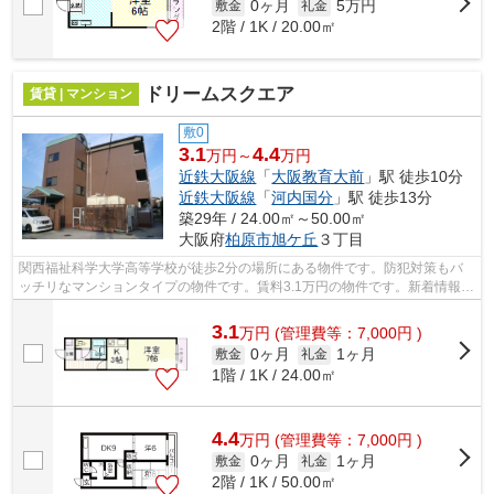
0ヶ月
5万円
敷金
礼金
2階 / 1K / 20.00㎡
ドリームスクエア
賃貸 | マンション
敷0
3.1
4.4
万円～
万円
近鉄大阪線
「
大阪教育大前
」駅 徒歩10分
近鉄大阪線
「
河内国分
」駅 徒歩13分
築29年 / 24.00㎡～50.00㎡
大阪府
柏原市
旭ケ丘
３丁目
関西福祉科学大学高等学校が徒歩2分の場所にある物件です。防犯対策もバ
ッチリなマンションタイプの物件です。賃料3.1万円の物件です。新着情報：
ドリームスクエアの空室情報ならコチ...
3.1
万
円
(管理費等：7,000円 )
0ヶ月
1ヶ月
敷金
礼金
1階 / 1K / 24.00㎡
4.4
万
円
(管理費等：7,000円 )
0ヶ月
1ヶ月
敷金
礼金
2階 / 1K / 50.00㎡