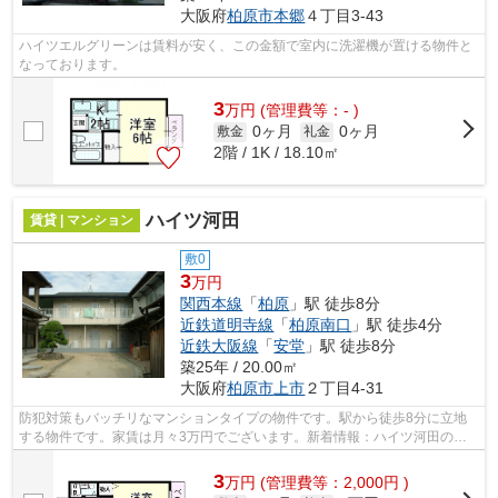
大阪府
柏原市
本郷
４丁目3-43
ハイツエルグリーンは賃料が安く、この金額で室内に洗濯機が置ける物件と
なっております。
3
万
円
(管理費等：- )
0ヶ月
0ヶ月
敷金
礼金
2階 / 1K / 18.10㎡
ハイツ河田
賃貸 | マンション
敷0
3
万円
関西本線
「
柏原
」駅 徒歩8分
近鉄道明寺線
「
柏原南口
」駅 徒歩4分
近鉄大阪線
「
安堂
」駅 徒歩8分
築25年 / 20.00㎡
大阪府
柏原市
上市
２丁目4-31
防犯対策もバッチリなマンションタイプの物件です。駅から徒歩8分に立地
する物件です。家賃は月々3万円でございます。新着情報：ハイツ河田の空
室情報ならコチラ。交通利便性の高い関...
3
万
円
(管理費等：2,000円 )