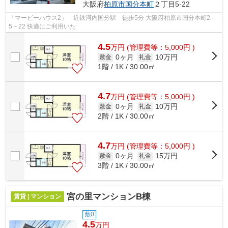
大阪府
柏原市
国分本町
２丁目5-22
「マービーハウス2」 近鉄河内国分駅 徒歩5分 大阪府柏原市国分本町2－
5－22 快適にご利用いた
4.5
万
円
(管理費等：5,000円 )
0ヶ月
10万円
敷金
礼金
1階 / 1K / 30.00㎡
4.7
万
円
(管理費等：5,000円 )
0ヶ月
10万円
敷金
礼金
2階 / 1K / 30.00㎡
4.7
万
円
(管理費等：5,000円 )
0ヶ月
15万円
敷金
礼金
3階 / 1K / 30.00㎡
宮の里マンションB棟
賃貸 | マンション
敷0
4.5
万円