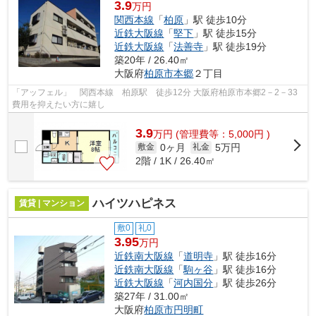
3.9
万円
関西本線
「
柏原
」駅 徒歩10分
近鉄大阪線
「
堅下
」駅 徒歩15分
近鉄大阪線
「
法善寺
」駅 徒歩19分
築20年 / 26.40㎡
大阪府
柏原市
本郷
２丁目
「アッフェル」 関西本線 柏原駅 徒歩12分 大阪府柏原市本郷2－2－33
費用を抑えたい方に嬉し
3.9
万
円
(管理費等：5,000円 )
0ヶ月
5万円
敷金
礼金
2階 / 1K / 26.40㎡
ハイツハピネス
賃貸 | マンション
敷0
礼0
3.95
万円
近鉄南大阪線
「
道明寺
」駅 徒歩16分
近鉄南大阪線
「
駒ヶ谷
」駅 徒歩16分
近鉄大阪線
「
河内国分
」駅 徒歩26分
築27年 / 31.00㎡
大阪府
柏原市
円明町