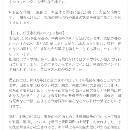
やショッピングにも便利な立地です。
6.安全な環境: 一般的に日本全体と同様に治安が良く、安全な環境で
す。「知らんけんど」地域の防犯情報や最新の状況を確認することをお
すすめします。
【以下、柏原市役所のHPより抜粋】
市域の3分の2を山が占め、中央部を大和川が流れています。大阪の都心
からわずか20kmほどの距離にありながら、緑の山々と美しい渓谷、豊
かな川の流れなど、多彩な自然環境を備えた、とても暮らしやすい市と
なっています。
山麓にはブドウ畑が多く、夏から秋にかけてはブドウ狩りが盛んに行わ
れています。また、このブドウからできたワインは、柏原地ワインとし
て知られています。昔は河内木綿が有名でした。
歴史的には、約3万年ほど前にさかのぼってその足跡を知ることができ
ます。山麓台地に残るプレ縄文、縄文、弥生式時代の遺跡にはじまり、
松岳山古墳をはじめとした玉手山古墳群や高井田横穴群など全国的に有
名な古墳の散在、さらには奈良時代の舟橋廃寺や田辺廃寺、国分寺、国
分尼寺など十指にあまる古代寺院跡の存在などから往時の繁栄がしのば
れます。
室町、戦国の柏原は、豊饒の地河内をめぐる戦国抗争の中にあって幾多
の戦乱に動揺し、ついには織田と豊臣両氏の支配下におかれました。そ
の後徳川幕府が確立されると、本市域は有事の際大阪に対する前衛地と