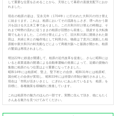
して重要な位置を占めることから、天領として幕府の直接支配下におか
れました。
現在の柏原の姿は、宝永元年（1704年）に行われた大和川の付け替え
に始まります。これは、柏原においてその流路をふさぎ、堺へ向かう新
川を設ける大土木工事でありました。この大和川付け替えの時期は、そ
れまで時勢の流れに従うままの柏原が旧態から前進し、脱皮する大転換
期でもありました。この付け替えによって、旧大和川床に開発された新
田は、木綿と米との輪作地として利用され、物産は了意川に就航した柏
原船や新大和川の剣先船などによって商都大阪へと販路が開かれ、柏原
の繁栄は再現されました。
明治22年に鉄道が開通して、柏原の近代改革を促進し、さらに昭和には
いると産業道路の開通による自動車運輸の発展によって、近郷の貨物の
集散に柏原のもつ位置はより重要になってきました。
昭和14年には柏原町、堅上、堅下村との合併、昭和31年には柏原町、
国分町との合併が実現し、昭和33年には待望の市制が施行されました。
現在は「市民が活きいきとし にぎわいにあふれているまち 柏原」を
目標に、各種施策を積極的に推進しています。
これは柏原市の魅力のほんの一部です。実際に住んで頂き、他にもたく
さんある魅力を見つけてみてください。