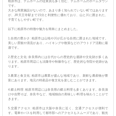
柏原市は、テムホームの従業員も多く住む、テムホームのホームタウン
です。
大きな商業施設がないので、あまり多く知られていない町ではあります
が、JR天王寺駅まで15分と利便性に優れており、山と川に囲まれた、
子育てもしやすい町です。
以下に柏原市の特徴や魅力を簡単にまとめました。
1.自然の豊かさ: 柏原市は山地や川が広がる自然に囲まれた地域です。
美しい景観や清流があり、ハイキングや散策などのアウトドア活動に最
適です。
2.歴史と文化: 奈良県内には古代からの歴史的な遺跡や文化財が多くあ
ります。柏原市周辺にも法隆寺や秋篠寺など、歴史的な寺院や史跡があ
ります。
3.農業と食文化: 柏原市は農業が盛んな地域であり、新鮮な農産物が豊
富にあります。地元の特産品や食文化を楽しむことができます。
4.郷土料理: 柏原市周辺には奈良県の郷土料理も多くあります。奈良漬
けや吉野そば、奈良牛など、地域独自の美味しい料理を味わうことがで
きます。
5.交通アクセス: 柏原市は大阪や奈良に近く、交通アクセスが便利で
す。電車やバスを利用して都市部へのアクセスもスムーズであり、観光