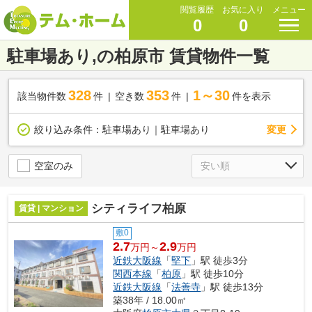
閲覧履歴
お気に入り
メニュー
0
0
駐車場あり,の柏原市 賃貸物件一覧
328
353
1～30
該当物件数
件
空き数
件
件を表示
変更
絞り込み条件：
駐車場あり｜駐車場あり
空室のみ
シティライフ柏原
賃貸 | マンション
敷0
2.7
2.9
万円～
万円
近鉄大阪線
「
堅下
」駅 徒歩3分
関西本線
「
柏原
」駅 徒歩10分
近鉄大阪線
「
法善寺
」駅 徒歩13分
築38年 / 18.00㎡