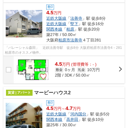
敷0
4.5
万円
近鉄大阪線
「
法善寺
」駅 徒歩8分
近鉄大阪線
「
堅下
」駅 徒歩16分
関西本線
「
柏原
」駅 徒歩20分
築27年 / 50.00㎡
大阪府
柏原市
法善寺
４丁目281
「パレーシャル森田」 近鉄法善寺駅 徒歩8分 大阪府柏原市法善寺4－281
柏原市のオススメ物件。
4.5
万
円
(管理費等：- )
0ヶ月
10万円
敷金
礼金
2階 / 3DK / 50.00㎡
マービーハウス2
賃貸 | アパート
敷0
4.5
4.7
万円～
万円
近鉄大阪線
「
河内国分
」駅 徒歩5分
関西本線
「
高井田
」駅 徒歩10分
築25年 / 30.00㎡