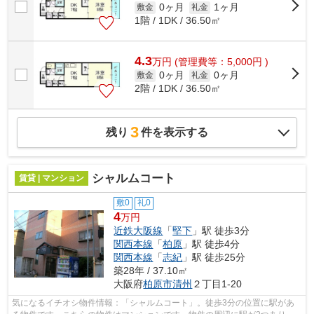
0ヶ月
1ヶ月
敷金
礼金
1階 / 1DK / 36.50㎡
4.3
万
円
(管理費等：5,000円 )
0ヶ月
0ヶ月
敷金
礼金
2階 / 1DK / 36.50㎡
3
残り
件を表示する
シャルムコート
賃貸 | マンション
敷0
礼0
4
万円
近鉄大阪線
「
堅下
」駅 徒歩3分
関西本線
「
柏原
」駅 徒歩4分
関西本線
「
志紀
」駅 徒歩25分
築28年 / 37.10㎡
大阪府
柏原市
清州
２丁目1-20
気になるイチオシ物件情報：「シャルムコート」。徒歩3分の位置に駅があ