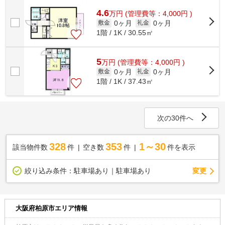
4.6
万
円
(管理費等：4,000円 )
0ヶ月
0ヶ月
敷金
礼金
1階 / 1K / 30.55㎡
5
万
円
(管理費等：4,000円 )
0ヶ月
0ヶ月
敷金
礼金
1階 / 1K / 37.43㎡
次の30件へ
328
353
1～30
該当物件数
件
空き数
件
件を表示
変更
絞り込み条件：
駐車場あり｜駐車場あり
大阪府柏原市エリア情報