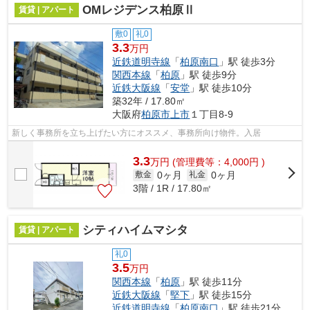
OMレジデンス柏原Ⅱ
賃貸 | アパート
敷0
礼0
3.3
万円
近鉄道明寺線
「
柏原南口
」駅 徒歩3分
関西本線
「
柏原
」駅 徒歩9分
近鉄大阪線
「
安堂
」駅 徒歩10分
築32年 / 17.80㎡
大阪府
柏原市
上市
１丁目8-9
新しく事務所を立ち上げたい方にオススメ、事務所向け物件。入居
3.3
万
円
(管理費等：4,000円 )
0ヶ月
0ヶ月
敷金
礼金
3階 / 1R / 17.80㎡
シティハイムマシタ
賃貸 | アパート
礼0
3.5
万円
関西本線
「
柏原
」駅 徒歩11分
近鉄大阪線
「
堅下
」駅 徒歩15分
近鉄道明寺線
「
柏原南口
」駅 徒歩21分