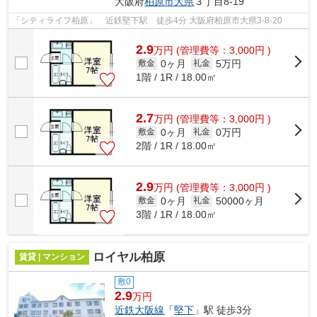
大阪府
柏原市
大県
３丁目8-19
「シティライフ柏原」 近鉄堅下駅 徒歩4分 大阪府柏原市大県3-8-20
2.9
万
円
(管理費等：3,000円 )
0ヶ月
5万円
敷金
礼金
1階 / 1R / 18.00㎡
2.7
万
円
(管理費等：3,000円 )
0ヶ月
0万円
敷金
礼金
2階 / 1R / 18.00㎡
2.9
万
円
(管理費等：3,000円 )
0ヶ月
50000ヶ月
敷金
礼金
3階 / 1R / 18.00㎡
ロイヤル柏原
賃貸 | マンション
敷0
2.9
万円
近鉄大阪線
「
堅下
」駅 徒歩3分