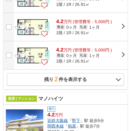
1階 / 1R / 26.91㎡
4.2
万
円
(管理費等：5,000円 )
0ヶ月
1ヶ月
敷金
礼金
1階 / 1R / 26.91㎡
4.2
万
円
(管理費等：5,000円 )
0ヶ月
1ヶ月
敷金
礼金
1階 / 1R / 26.91㎡
2
残り
件を表示する
マノハイツ
賃貸 | マンション
敷0
4.2
万円
近鉄大阪線
「
堅下
」駅 徒歩5分
関西本線
「
柏原
」駅 徒歩7分