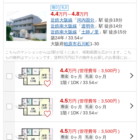
敷0
礼0
4.4
4.8
万円～
万円
近鉄大阪線
「
河内国分
」駅 徒歩18分
近鉄南大阪線
「
道明寺
」駅 徒歩14分
近鉄南大阪線
「
土師ノ里
」駅 徒歩15分
築24年 / 33.54㎡
大阪府
柏原市
石川町
1-30
こちらのマンションからは2駅が近くにあり、移動範囲も広がります。こち
らの物件はマンションです。賃料5万円以下の物件をお探しのお客様におす
すめです。こだわりポイント満載のアン...
4.4
万
円
(管理費等：3,500円 )
0ヶ月
0ヶ月
敷金
礼金
1階 / 1DK / 33.54㎡
4.5
万
円
(管理費等：3,500円 )
0ヶ月
0ヶ月
敷金
礼金
1階 / 1DK / 33.54㎡
4.5
万
円
(管理費等：3,500円 )
0ヶ月
0ヶ月
敷金
礼金