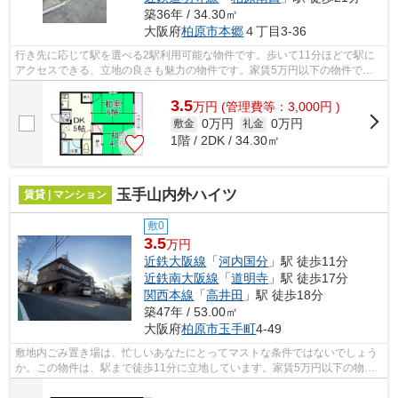
築36年 / 34.30㎡
大阪府
柏原市
本郷
４丁目3-36
行き先に応じて駅を選べる2駅利用可能な物件です。歩いて11分ほどで駅に
アクセスできる、立地の良さも魅力の物件です。家賃5万円以下の物件で
す。シティハイムマシタの詳しい情報。柏...
3.5
万
円
(管理費等：3,000円 )
0万円
0万円
敷金
礼金
1階 / 2DK / 34.30㎡
玉手山内外ハイツ
賃貸 | マンション
敷0
3.5
万円
近鉄大阪線
「
河内国分
」駅 徒歩11分
近鉄南大阪線
「
道明寺
」駅 徒歩17分
関西本線
「
高井田
」駅 徒歩18分
築47年 / 53.00㎡
大阪府
柏原市
玉手町
4-49
敷地内ごみ置き場は、忙しいあなたにとってマストな条件ではないでしょう
か。この物件は、駅まで徒歩11分に立地しています。家賃5万円以下の物件
です。「玉手山内外ハイツ」のここがイ...