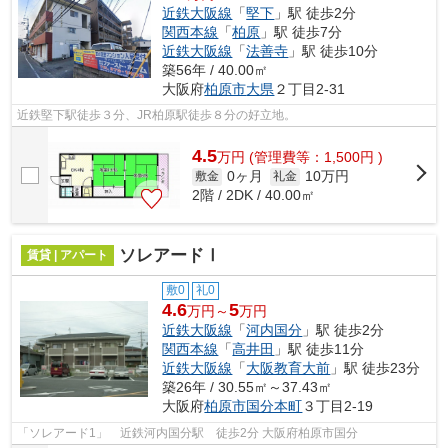
近鉄大阪線
「
堅下
」駅 徒歩2分
関西本線
「
柏原
」駅 徒歩7分
近鉄大阪線
「
法善寺
」駅 徒歩10分
築56年 / 40.00㎡
大阪府
柏原市
大県
２丁目2-31
近鉄堅下駅徒歩３分、JR柏原駅徒歩８分の好立地。
4.5
万
円
(管理費等：1,500円 )
0ヶ月
10万円
敷金
礼金
2階 / 2DK / 40.00㎡
ソレアードⅠ
賃貸 | アパート
敷0
礼0
4.6
5
万円～
万円
近鉄大阪線
「
河内国分
」駅 徒歩2分
関西本線
「
高井田
」駅 徒歩11分
近鉄大阪線
「
大阪教育大前
」駅 徒歩23分
築26年 / 30.55㎡～37.43㎡
大阪府
柏原市
国分本町
３丁目2-19
「ソレアード1」 近鉄河内国分駅 徒歩2分 大阪府柏原市国分