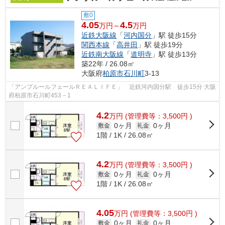
敷0
4.05
4.5
万円～
万円
近鉄大阪線
「
河内国分
」駅 徒歩15分
関西本線
「
高井田
」駅 徒歩19分
近鉄南大阪線
「
道明寺
」駅 徒歩13分
築22年 / 26.08㎡
大阪府
柏原市
石川町
3-13
「アンプルールフェールＲＥＡＬＩＦＥ」 近鉄河内国分駅 徒歩15分 大阪
府柏原市石川町453－1
4.2
万
円
(管理費等：3,500円 )
0ヶ月
0ヶ月
敷金
礼金
1階 / 1K / 26.08㎡
4.2
万
円
(管理費等：3,500円 )
0ヶ月
0ヶ月
敷金
礼金
1階 / 1K / 26.08㎡
4.05
万
円
(管理費等：3,500円 )
0ヶ月
0ヶ月
敷金
礼金