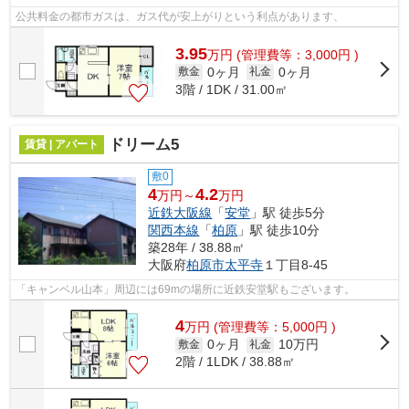
公共料金の都市ガスは、ガス代が安上がりという利点があります、
3.95
万
円
(管理費等：3,000円 )
0ヶ月
0ヶ月
敷金
礼金
3階 / 1DK / 31.00㎡
ドリーム5
賃貸 | アパート
敷0
4
4.2
万円～
万円
近鉄大阪線
「
安堂
」駅 徒歩5分
関西本線
「
柏原
」駅 徒歩10分
築28年 / 38.88㎡
大阪府
柏原市
太平寺
１丁目8-45
「キャンベル山本」周辺には69mの場所に近鉄安堂駅もございます。
4
万
円
(管理費等：5,000円 )
0ヶ月
10万円
敷金
礼金
2階 / 1LDK / 38.88㎡