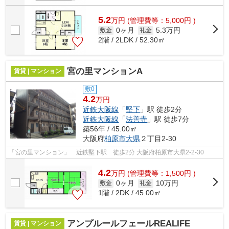
5.2
万
円
(管理費等：5,000円 )
0ヶ月
5.3万円
敷金
礼金
2階 / 2LDK / 52.30㎡
宮の里マンションA
賃貸 | マンション
敷0
4.2
万円
近鉄大阪線
「
堅下
」駅 徒歩2分
近鉄大阪線
「
法善寺
」駅 徒歩7分
築56年 / 45.00㎡
大阪府
柏原市
大県
２丁目2-30
「宮の里マンション」 近鉄堅下駅 徒歩2分 大阪府柏原市大県2-2-30
4.2
万
円
(管理費等：1,500円 )
0ヶ月
10万円
敷金
礼金
1階 / 2DK / 45.00㎡
アンプルールフェールREALIFE
賃貸 | マンション