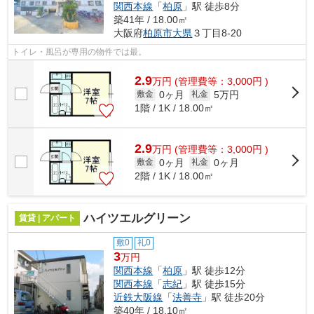
関西本線
「
柏原
」駅 徒歩8分
築41年 / 18.00㎡
大阪府
柏原市
大県
３丁目8-20
トイレ・風呂が専用の物件では最。
2.9
万
円
(管理費等：3,000円 )
0ヶ月
5万円
敷金
礼金
1階 / 1K / 18.00㎡
2.9
万
円
(管理費等：3,000円 )
0ヶ月
0ヶ月
敷金
礼金
2階 / 1K / 18.00㎡
ハイツエルグリーン
賃貸 | アパート
敷0
礼0
3
万円
関西本線
「
柏原
」駅 徒歩12分
関西本線
「
志紀
」駅 徒歩15分
近鉄大阪線
「
法善寺
」駅 徒歩20分
築40年 / 18.10㎡