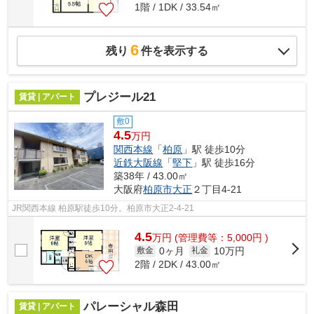
1階 / 1DK / 33.54㎡
6
残り
件を表示する
プレジール21
賃貸 | アパート
敷0
4.5
万円
関西本線
「
柏原
」駅 徒歩10分
近鉄大阪線
「
堅下
」駅 徒歩16分
築38年 / 43.00㎡
大阪府
柏原市
大正
２丁目4-21
JR関西本線 柏原駅徒歩10分。柏原市大正2-4-21
4.5
万
円
(管理費等：5,000円 )
0ヶ月
10万円
敷金
礼金
2階 / 2DK / 43.00㎡
パレーシャル森田
賃貸 | アパート