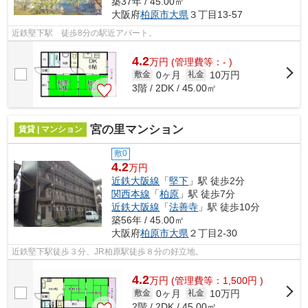
築37年 / 45.00㎡
大阪府
柏原市
大県
３丁目13-57
近鉄堅下駅 徒歩8分の駅近アパート。
4.2
万
円
(管理費等：- )
0ヶ月
10万円
敷金
礼金
3階 / 2DK / 45.00㎡
宮の里マンション
賃貸 | マンション
敷0
4.2
万円
近鉄大阪線
「
堅下
」駅 徒歩2分
関西本線
「
柏原
」駅 徒歩7分
近鉄大阪線
「
法善寺
」駅 徒歩10分
築56年 / 45.00㎡
大阪府
柏原市
大県
２丁目2-30
近鉄堅下駅徒歩３分、JR柏原駅徒歩８分の好立地。
4.2
万
円
(管理費等：1,500円 )
0ヶ月
10万円
敷金
礼金
2階 / 2DK / 45.00㎡