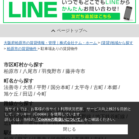
ページトップへ
大阪府柏原市の賃貸情報・管理｜株式会社テム・ホーム
>
(賃貸)地域から探す
>
柏原市の賃貸物件
>
駐車場ありの賃貸物件
市区町村から探す
柏原市
/
八尾市
/
羽曳野市
/
藤井寺市
町名から探す
法善寺
/
大県
/
平野
/
国分本町
/
太平寺
/
古町
/
本郷
/
旭ケ丘
/
田辺
/
今町
路線から探す
当サイトでは、お客様の当サイト利用状況把握、サービス向上検討を目的と
近鉄大阪線
/
関西本線
/
近鉄道明寺線
/
近鉄南大阪線
/
して、クッキー（Cookie）を使用しています。
近鉄信貴線
/
おおさか東線
/
近鉄長野線
/
地下鉄谷町線
/
詳しくは、当社の
「Cookieの取扱いについて」
をご確認ください。
近鉄難波・奈良線
/
近鉄西信貴ケーブル
閉じる
駅から探す