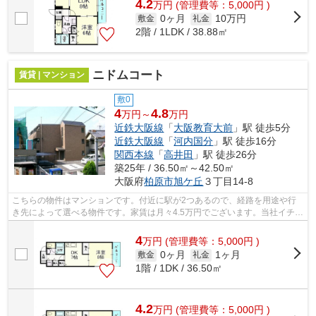
4.2
万
円
(管理費等：5,000円 )
0ヶ月
10万円
敷金
礼金
2階 / 1LDK / 38.88㎡
ニドムコート
賃貸 | マンション
敷0
4
4.8
万円～
万円
近鉄大阪線
「
大阪教育大前
」駅 徒歩5分
近鉄大阪線
「
河内国分
」駅 徒歩16分
関西本線
「
高井田
」駅 徒歩26分
築25年 / 36.50㎡～42.50㎡
大阪府
柏原市
旭ケ丘
３丁目14-8
こちらの物件はマンションです。付近に駅が2つあるので、経路を用途や行
き先によって選べる物件です。家賃は月々4.5万円でございます。当社イチオ
シの物件の「ニドムコート」。ぜひ一...
4
万
円
(管理費等：5,000円 )
0ヶ月
1ヶ月
敷金
礼金
1階 / 1DK / 36.50㎡
4.2
万
円
(管理費等：5,000円 )