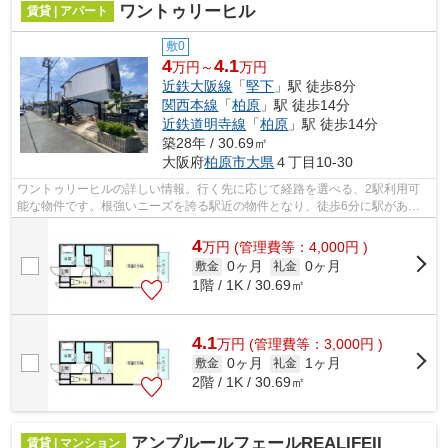
ワントゥリーヒル
賃貸 | アパート
敷0
4
4.1
万円～
万円
近鉄大阪線
「
堅下
」駅 徒歩8分
関西本線
「
柏原
」駅 徒歩14分
近鉄道明寺線
「
柏原
」駅 徒歩14分
築28年 / 30.69㎡
大阪府
柏原市
大県
４丁目10-30
ワントゥリーヒルの詳しい情報。行く先に応じて経路を選べる、2駅利用可
能な物件です。根強いニーズを誇る駅近の物件となり、徒歩6分に駅があり
ます。こちらの物件はアパートです。当...
4
万
円
(管理費等：4,000円 )
0ヶ月
0ヶ月
敷金
礼金
1階 / 1K / 30.69㎡
4.1
万
円
(管理費等：3,000円 )
0ヶ月
1ヶ月
敷金
礼金
2階 / 1K / 30.69㎡
アンプルールフェールREALIFEII
賃貸 | マンション