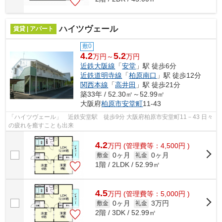
ハイツヴェール
賃貸 | アパート
敷0
4.2
5.2
万円～
万円
近鉄大阪線
「
安堂
」駅 徒歩6分
近鉄道明寺線
「
柏原南口
」駅 徒歩12分
関西本線
「
高井田
」駅 徒歩21分
築33年 / 52.30㎡～52.99㎡
大阪府
柏原市
安堂町
11-43
「ハイツヴェール」 近鉄安堂駅 徒歩9分 大阪府柏原市安堂町11－43 日々
の疲れを癒すことも出来
4.2
万
円
(管理費等：4,500円 )
0ヶ月
0ヶ月
敷金
礼金
1階 / 2LDK / 52.99㎡
4.5
万
円
(管理費等：5,000円 )
0ヶ月
3万円
敷金
礼金
2階 / 3DK / 52.99㎡