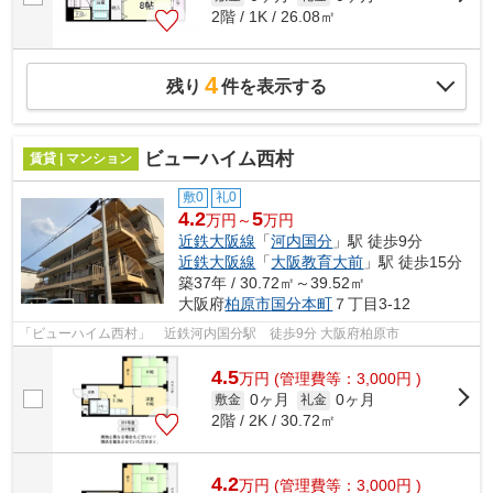
2階 / 1K / 26.08㎡
4
残り
件を表示する
ビューハイム西村
賃貸 | マンション
敷0
礼0
4.2
5
万円～
万円
近鉄大阪線
「
河内国分
」駅 徒歩9分
近鉄大阪線
「
大阪教育大前
」駅 徒歩15分
築37年 / 30.72㎡～39.52㎡
大阪府
柏原市
国分本町
７丁目3-12
「ビューハイム西村」 近鉄河内国分駅 徒歩9分 大阪府柏原市
4.5
万
円
(管理費等：3,000円 )
0ヶ月
0ヶ月
敷金
礼金
2階 / 2K / 30.72㎡
4.2
万
円
(管理費等：3,000円 )