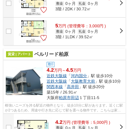
0ヶ月
0ヶ月
敷金
礼金
3階 / 2DK / 30.72㎡
5
万
円
(管理費等：3,000円 )
0ヶ月
0ヶ月
敷金
礼金
3階 / 1LDK / 39.52㎡
ベルリード柏原
賃貸 | アパート
敷0
4.2
4.5
万円～
万円
近鉄大阪線
「
河内国分
」駅 徒歩10分
近鉄大阪線
「
大阪教育大前
」駅 徒歩10分
関西本線
「
高井田
」駅 徒歩20分
築15年 / 26.91㎡
大阪府
柏原市
田辺
１丁目11-5
根強いニーズを誇る駅近の物件となり、徒歩10分に駅があります。近くに駅
が2つあるため、用途や行き先に応じて駅を選べる物件です。こちらは家賃
4.2万円のアパートです。「ベルリード...
4.2
万
円
(管理費等：5,000円 )
0ヶ月
1ヶ月
敷金
礼金