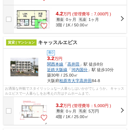
4.2
万
円
(管理費等：7,000円 )
0ヶ月
1ヶ月
敷金
礼金
3階 / 1K / 50.00㎡
キャッスルエビス
賃貸 | マンション
敷0
3.2
万円
関西本線
「
高井田
」駅 徒歩8分
近鉄大阪線
「
河内国分
」駅 徒歩10分
築30年 / 25.00㎡
大阪府
柏原市
大字高井田
84-8
お洒落な外観でスタイリッシュな一人暮らしはいかがでしょうか。 キャッス
ルエビスで一人暮らしをお考えの方はテムホームまで。
3.2
万
円
(管理費等：5,000円 )
0ヶ月
5万円
敷金
礼金
4階 / 1K / 25.00㎡