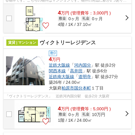
る物件です。こちらの物件はマンションです。物件の周辺に駅が2つあり、
よく電車を利用する方にピッタリです。...
4
万
円
(管理費等：3,000円 )
0ヶ月
0ヶ月
敷金
礼金
4階 / 1K / 37.10㎡
ヴィクトリーレジデンス
賃貸 | マンション
敷0
4
万円
近鉄大阪線
「
河内国分
」駅 徒歩2分
関西本線
「
高井田
」駅 徒歩6分
近鉄南大阪線
「
道明寺
」駅 徒歩27分
築26年 / 24.00㎡
大阪府
柏原市
国分本町
１丁目
「ヴィクトリーレジデンス」 近鉄河内国分駅 徒歩2分 大阪府
4
万
円
(管理費等：5,000円 )
0ヶ月
10万円
敷金
礼金
1階 / 1K / 24.00㎡