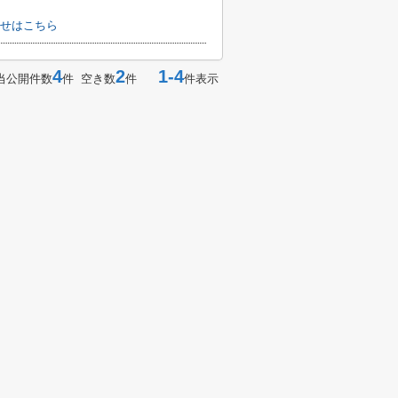
せはこちら
4
2
1-4
当公開件数
件 空き数
件
件表示