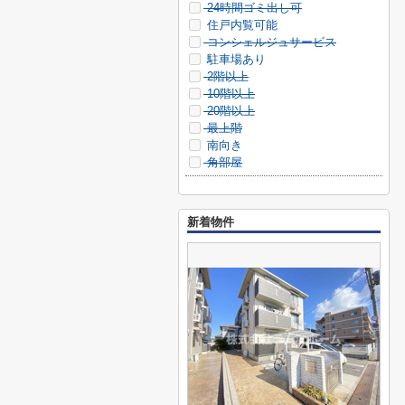
24時間ゴミ出し可
住戸内覧可能
コンシェルジュサービス
駐車場あり
2階以上
10階以上
20階以上
最上階
南向き
角部屋
新着物件