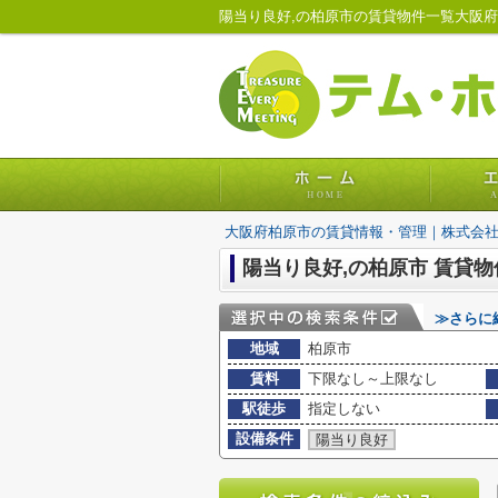
陽当り良好,の柏原市の賃貸物件一覧大阪
大阪府柏原市の賃貸情報・管理｜株式会
陽当り良好,の柏原市 賃貸
≫さらに
地域
柏原市
賃料
下限なし～上限なし
駅徒歩
指定しない
設備条件
陽当り良好