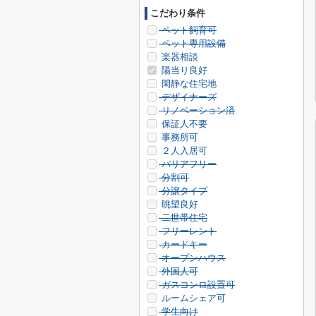
こだわり条件
ペット飼育可
ペット専用設備
楽器相談
陽当り良好
閑静な住宅地
デザイナーズ
リノベーション済
保証人不要
事務所可
２人入居可
バリアフリー
分割可
分譲タイプ
眺望良好
二世帯住宅
フリーレント
カードキー
オープンハウス
外国人可
ガスコンロ設置可
ルームシェア可
学生向け