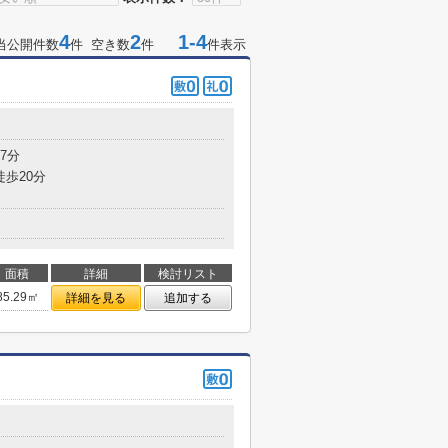
4
2
1-4
当公開件数
件 空き数
件
件表示
7分
徒歩20分
面積
詳細
検討リスト
85.29㎡
詳細を見る
追加する