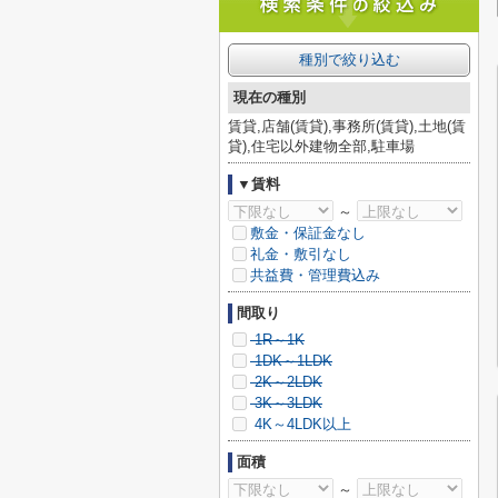
種別で絞り込む
現在の種別
賃貸,店舗(賃貸),事務所(賃貸),土地(賃
貸),住宅以外建物全部,駐車場
▼賃料
～
敷金・保証金なし
礼金・敷引なし
共益費・管理費込み
間取り
1R～1K
1DK～1LDK
2K～2LDK
3K～3LDK
4K～4LDK以上
面積
～