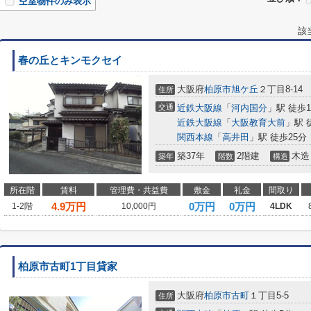
空室物件のみ表示
該
春の丘とキンモクセイ
大阪府
柏原市
旭ケ丘
２丁目8-14
住所
交通
近鉄大阪線
「
河内国分
」駅 徒歩1
近鉄大阪線
「
大阪教育大前
」駅 
関西本線
「
高井田
」駅 徒歩25分
築37年
2階建
木造
築年
階数
構造
所在階
賃料
管理費・共益費
敷金
礼金
間取り
4.9
万円
0万円
0万円
1-2階
10,000円
4LDK
柏原市古町1丁目貸家
大阪府
柏原市
古町
１丁目5-5
住所