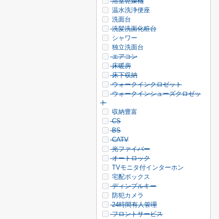
浴室乾燥機
温水洗浄便座
洗面台
洗髪洗面化粧台
シャワー
独立洗面台
エアコン
床暖房
床下収納
ウォークインクロゼット
ウォークインシューズクロゼッ
ト
収納豊富
CS
BS
CATV
光ファイバー
オートロック
TVモニタ付インターホン
宅配ボックス
ディンプルキー
防犯カメラ
24時間有人管理
フロントサービス