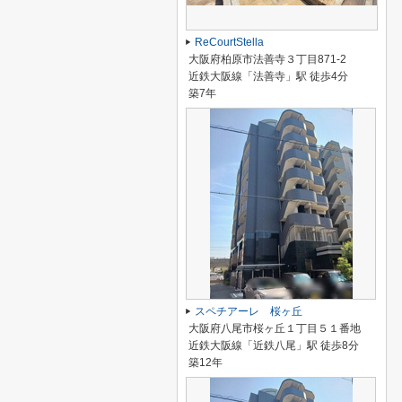
ReCourtStella
大阪府柏原市法善寺３丁目871-2
近鉄大阪線「法善寺」駅 徒歩4分
築7年
スペチアーレ 桜ヶ丘
大阪府八尾市桜ヶ丘１丁目５１番地
近鉄大阪線「近鉄八尾」駅 徒歩8分
築12年