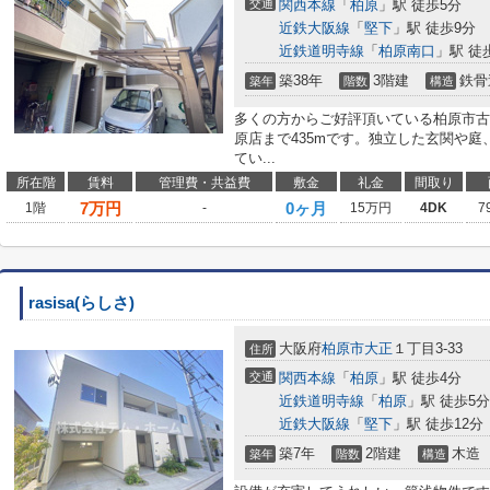
交通
関西本線
「
柏原
」駅 徒歩5分
近鉄大阪線
「
堅下
」駅 徒歩9分
近鉄道明寺線
「
柏原南口
」駅 徒
築38年
3階建
鉄骨
築年
階数
構造
多くの方からご好評頂いている柏原市古
原店まで435mです。独立した玄関や
てい...
所在階
賃料
管理費・共益費
敷金
礼金
間取り
7
万円
0ヶ月
1階
-
15万円
4DK
7
rasisa(らしさ)
大阪府
柏原市
大正
１丁目3-33
住所
交通
関西本線
「
柏原
」駅 徒歩4分
近鉄道明寺線
「
柏原
」駅 徒歩5分
近鉄大阪線
「
堅下
」駅 徒歩12分
築7年
2階建
木造
築年
階数
構造