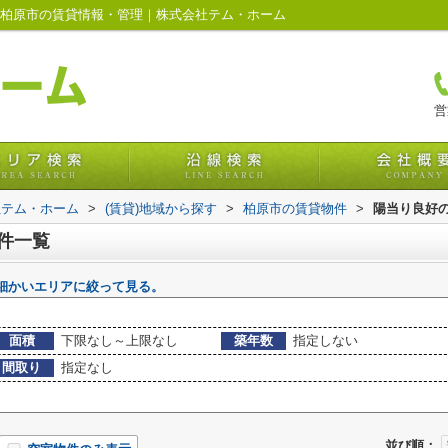
府柏原市の賃貸情報・管理｜株式会社テム・ホーム
営
社テム・ホーム
>
(賃貸)地域から探す
>
柏原市の賃貸物件
>
陽当り良好
物件一覧
細かいエリアに絞って見る。
面積
下限なし～上限なし
築年数
指定しない
間取り
指定なし
並び順：