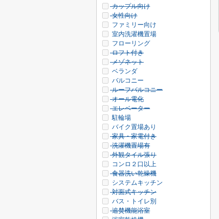
カップル向け
女性向け
ファミリー向け
室内洗濯機置場
フローリング
ロフト付き
メゾネット
ベランダ
バルコニー
ルーフバルコニー
オール電化
エレベーター
駐輪場
バイク置場あり
家具・家電付き
洗濯機置場有
外観タイル張り
コンロ２口以上
食器洗い乾燥機
システムキッチン
対面式キッチン
バス・トイレ別
追焚機能浴室