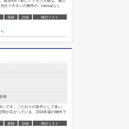
。徒歩4分で駅にアクセス可能な、魅力
社イチオシの物件の「rasisa(らし
面積
詳細
検討リスト
ちら
鉄骨
高いです。こだわりの条件として多い、
間が広がっている、2016年築の物件で
面積
詳細
検討リスト