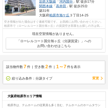
近鉄大阪線
「
河内国分
」駅 徒歩17分
関西本線
「
高井田
」駅 徒歩25分
築31年
大阪府
柏原市
旭ケ丘
３丁目14-25
空き情報が出た場合はすぐ連絡可能です。 お気軽にお問い合わせください。
柏原市で（ローレルコート国分旭ヶ丘）の賃貸空き部屋をお探しの方は気軽
にご連絡ください。
現在空室情報がありません。
「ローレルコート国分旭ヶ丘（分譲賃貸）」への
お問い合わせはこちら
7
2
1～7
該当物件数
件
空き数
件
件を表示
変更
絞り込み条件：
分譲タイプ
大阪府柏原市エリア情報
柏原市は、テムホームの従業員も多く住む、テムホームのホームタウン