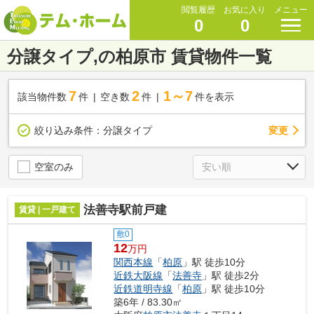
閲覧履歴
お気に入り
メニュー
0
0
分譲タイプ,の柏原市 賃貸物件一覧
7
2
1～7
該当物件数
件
空き数
件
件を表示
変更
絞り込み条件：
分譲タイプ
空室のみ
法善寺駅前戸建
賃貸 | 一戸建て
敷0
12
万円
関西本線
「
柏原
」駅 徒歩10分
近鉄大阪線
「
法善寺
」駅 徒歩2分
近鉄道明寺線
「
柏原
」駅 徒歩10分
築6年 / 83.30㎡