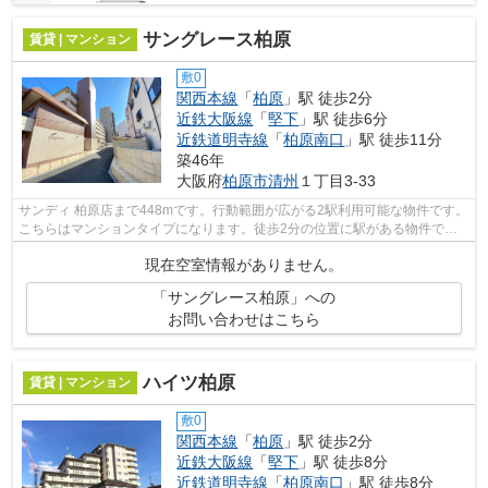
サングレース柏原
賃貸 | マンション
敷0
関西本線
「
柏原
」駅 徒歩2分
近鉄大阪線
「
堅下
」駅 徒歩6分
近鉄道明寺線
「
柏原南口
」駅 徒歩11分
築46年
大阪府
柏原市
清州
１丁目3-33
サンディ 柏原店まで448mです。行動範囲が広がる2駅利用可能な物件です。
こちらはマンションタイプになります。徒歩2分の位置に駅がある物件で
す。できるだけ早めに不動産情報を集めた...
現在空室情報がありません。
「サングレース柏原」への
お問い合わせはこちら
ハイツ柏原
賃貸 | マンション
敷0
関西本線
「
柏原
」駅 徒歩2分
近鉄大阪線
「
堅下
」駅 徒歩8分
近鉄道明寺線
「
柏原南口
」駅 徒歩8分