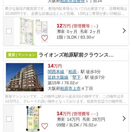
大阪府
柏原市
法善寺
１丁目14
希少な築浅戸建賃貸です。 敷地内駐車場もついてのお家賃です。 近隣相場は
10,000円です。 必要な設備はほとんど完備。 LDKはご希望が多い15帖以上
でカウンターキッチンです。 テムホ...
12
万
円
(管理費等：- )
0ヶ月
2ヶ月
敷金
礼金
1階 / 3LDK / 83.30㎡
ライオンズ柏原駅前クラウンスクエア
賃貸 | マンション
14
万円
関西本線
「
柏原
」駅 徒歩3分
近鉄大阪線
「
堅下
」駅 徒歩7分
築15年 / 76.02㎡
大阪府
柏原市
上市
４丁目
新築マンションです。この物件は駅から徒歩3分の物件です。この物件は月
14万円と、グレードの高い物件となっております。柏原市近辺での物件情
報：大好評のあの物件「ライオンズ柏原駅...
14
万
円
(管理費等：- )
14万円
28万円
敷金
礼金
09階 / 3LDK / 76.02㎡