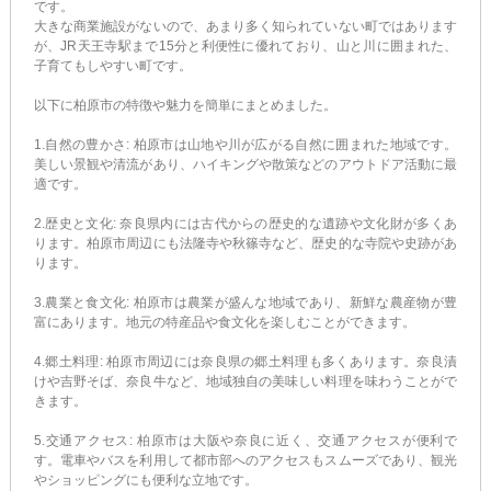
です。
大きな商業施設がないので、あまり多く知られていない町ではあります
が、JR天王寺駅まで15分と利便性に優れており、山と川に囲まれた、
子育てもしやすい町です。
以下に柏原市の特徴や魅力を簡単にまとめました。
1.自然の豊かさ: 柏原市は山地や川が広がる自然に囲まれた地域です。
美しい景観や清流があり、ハイキングや散策などのアウトドア活動に最
適です。
2.歴史と文化: 奈良県内には古代からの歴史的な遺跡や文化財が多くあ
ります。柏原市周辺にも法隆寺や秋篠寺など、歴史的な寺院や史跡があ
ります。
3.農業と食文化: 柏原市は農業が盛んな地域であり、新鮮な農産物が豊
富にあります。地元の特産品や食文化を楽しむことができます。
4.郷土料理: 柏原市周辺には奈良県の郷土料理も多くあります。奈良漬
けや吉野そば、奈良牛など、地域独自の美味しい料理を味わうことがで
きます。
5.交通アクセス: 柏原市は大阪や奈良に近く、交通アクセスが便利で
す。電車やバスを利用して都市部へのアクセスもスムーズであり、観光
やショッピングにも便利な立地です。