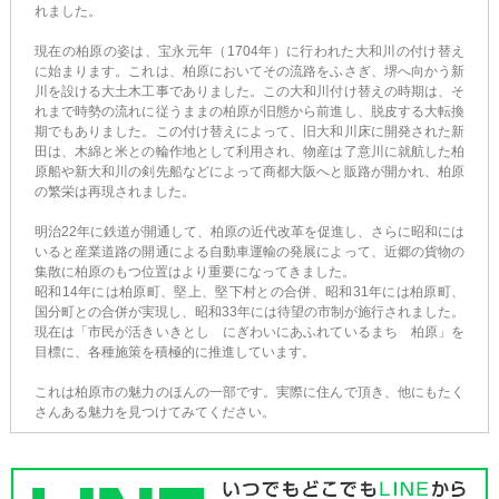
れました。
現在の柏原の姿は、宝永元年（1704年）に行われた大和川の付け替え
に始まります。これは、柏原においてその流路をふさぎ、堺へ向かう新
川を設ける大土木工事でありました。この大和川付け替えの時期は、そ
れまで時勢の流れに従うままの柏原が旧態から前進し、脱皮する大転換
期でもありました。この付け替えによって、旧大和川床に開発された新
田は、木綿と米との輪作地として利用され、物産は了意川に就航した柏
原船や新大和川の剣先船などによって商都大阪へと販路が開かれ、柏原
の繁栄は再現されました。
明治22年に鉄道が開通して、柏原の近代改革を促進し、さらに昭和には
いると産業道路の開通による自動車運輸の発展によって、近郷の貨物の
集散に柏原のもつ位置はより重要になってきました。
昭和14年には柏原町、堅上、堅下村との合併、昭和31年には柏原町、
国分町との合併が実現し、昭和33年には待望の市制が施行されました。
現在は「市民が活きいきとし にぎわいにあふれているまち 柏原」を
目標に、各種施策を積極的に推進しています。
これは柏原市の魅力のほんの一部です。実際に住んで頂き、他にもたく
さんある魅力を見つけてみてください。