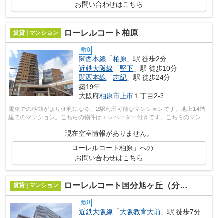
お問い合わせはこちら
ローレルコート柏原
賃貸 | マンション
敷0
関西本線
「
柏原
」駅 徒歩2分
近鉄大阪線
「
堅下
」駅 徒歩10分
関西本線
「
志紀
」駅 徒歩24分
築19年
大阪府
柏原市
上市
１丁目2-3
電車での移動がより便利になる、2駅利用可能なマンションです。地上14階
建てのマンション。こちらの物件はエレベーター付きです。こちらのマンシ
ョンから出て50mに駐車場があります。...
現在空室情報がありません。
「ローレルコート柏原」への
お問い合わせはこちら
ローレルコート国分旭ヶ丘（分譲賃貸）
賃貸 | マンション
敷0
近鉄大阪線
「
大阪教育大前
」駅 徒歩7分