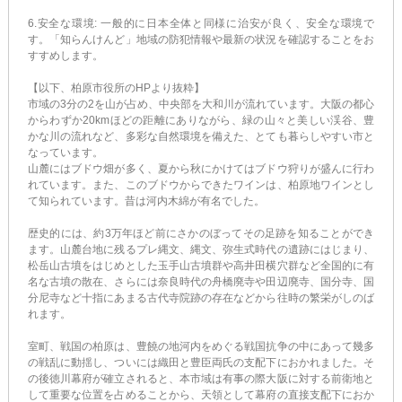
6.安全な環境: 一般的に日本全体と同様に治安が良く、安全な環境で
す。「知らんけんど」地域の防犯情報や最新の状況を確認することをお
すすめします。
【以下、柏原市役所のHPより抜粋】
市域の3分の2を山が占め、中央部を大和川が流れています。大阪の都心
からわずか20kmほどの距離にありながら、緑の山々と美しい渓谷、豊
かな川の流れなど、多彩な自然環境を備えた、とても暮らしやすい市と
なっています。
山麓にはブドウ畑が多く、夏から秋にかけてはブドウ狩りが盛んに行わ
れています。また、このブドウからできたワインは、柏原地ワインとし
て知られています。昔は河内木綿が有名でした。
歴史的には、約3万年ほど前にさかのぼってその足跡を知ることができ
ます。山麓台地に残るプレ縄文、縄文、弥生式時代の遺跡にはじまり、
松岳山古墳をはじめとした玉手山古墳群や高井田横穴群など全国的に有
名な古墳の散在、さらには奈良時代の舟橋廃寺や田辺廃寺、国分寺、国
分尼寺など十指にあまる古代寺院跡の存在などから往時の繁栄がしのば
れます。
室町、戦国の柏原は、豊饒の地河内をめぐる戦国抗争の中にあって幾多
の戦乱に動揺し、ついには織田と豊臣両氏の支配下におかれました。そ
の後徳川幕府が確立されると、本市域は有事の際大阪に対する前衛地と
して重要な位置を占めることから、天領として幕府の直接支配下におか