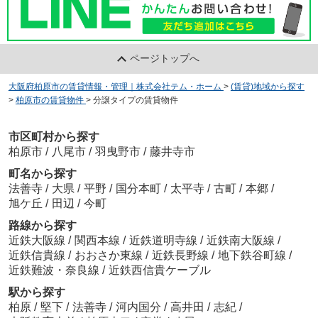
ページトップへ
大阪府柏原市の賃貸情報・管理｜株式会社テム・ホーム
>
(賃貸)地域から探す
>
柏原市の賃貸物件
>
分譲タイプの賃貸物件
市区町村から探す
柏原市
/
八尾市
/
羽曳野市
/
藤井寺市
町名から探す
法善寺
/
大県
/
平野
/
国分本町
/
太平寺
/
古町
/
本郷
/
旭ケ丘
/
田辺
/
今町
路線から探す
近鉄大阪線
/
関西本線
/
近鉄道明寺線
/
近鉄南大阪線
/
近鉄信貴線
/
おおさか東線
/
近鉄長野線
/
地下鉄谷町線
/
近鉄難波・奈良線
/
近鉄西信貴ケーブル
駅から探す
柏原
/
堅下
/
法善寺
/
河内国分
/
高井田
/
志紀
/