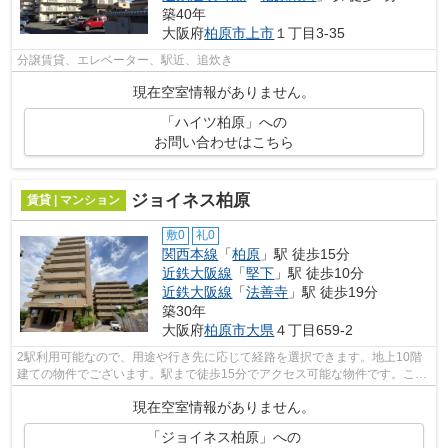
築40年
大阪府
柏原市
上市
１丁目3-35
分譲賃貸、エレベーター、駅近、追炊き
現在空室情報がありません。
「ハイツ柏原」への
お問い合わせはこちら
ジョイネス柏原
賃貸 | マンション
敷0
礼0
関西本線
「
柏原
」駅 徒歩15分
近鉄大阪線
「
堅下
」駅 徒歩10分
近鉄大阪線
「
法善寺
」駅 徒歩19分
築30年
大阪府
柏原市
大県
４丁目659-2
2駅利用可能なので、用途や行き先に応じて経路を選択できます。地上10階
建ての物件でございます。駅まで徒歩15分でアクセス可能な物件です。こち
らの物件はマンションです。ニーズの高...
現在空室情報がありません。
「ジョイネス柏原」への