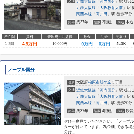
交通
近鉄大阪線
「
河内国分
」駅 徒歩1
近鉄大阪線
「
大阪教育大前
」駅 
関西本線
「
高井田
」駅 徒歩25分
築37年
2階建
木造
築年
階数
構造
所在階
賃料
管理費・共益費
敷金
礼金
間取り
4.9
万円
0万円
0万円
1-2階
10,000円
4LDK
ノーブル国分
大阪府
柏原市
旭ケ丘
３丁目
住所
交通
近鉄大阪線
「
河内国分
」駅 徒歩1
近鉄大阪線
「
大阪教育大前
」駅 
関西本線
「
高井田
」駅 徒歩20分
築37年
4階建
鉄骨
築年
階数
構造
ぜひ一度見ていただきたい、「ノーブル
ターが付いています。2駅利用できる場
分け...