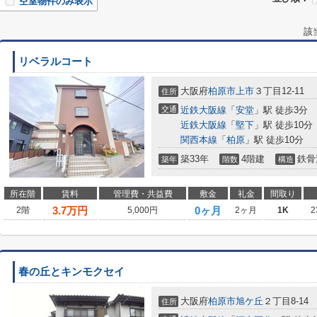
空室物件のみ表示
該
リベラルコート
大阪府
柏原市
上市
３丁目12-11
住所
交通
近鉄大阪線
「
安堂
」駅 徒歩3分
近鉄大阪線
「
堅下
」駅 徒歩10分
関西本線
「
柏原
」駅 徒歩10分
築33年
4階建
鉄骨
築年
階数
構造
所在階
賃料
管理費・共益費
敷金
礼金
間取り
3.7
万円
0ヶ月
2階
5,000円
2ヶ月
1K
2
春の丘とキンモクセイ
大阪府
柏原市
旭ケ丘
２丁目8-14
住所