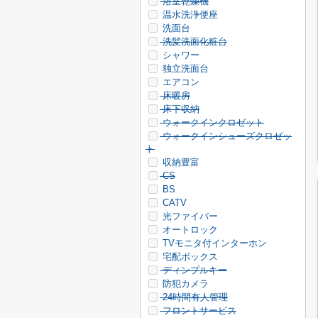
浴室乾燥機
温水洗浄便座
洗面台
洗髪洗面化粧台
シャワー
独立洗面台
エアコン
床暖房
床下収納
ウォークインクロゼット
ウォークインシューズクロゼッ
ト
収納豊富
CS
BS
CATV
光ファイバー
オートロック
TVモニタ付インターホン
宅配ボックス
ディンプルキー
防犯カメラ
24時間有人管理
フロントサービス