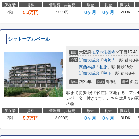
所在階
賃料
管理費・共益費
敷金
礼金
間取り
5.3
万円
0ヶ月
0ヶ月
3階
7,000円
2LDK
シャトーアルベール
大阪府
柏原市
法善寺
２丁目15-48
住所
交通
近鉄大阪線
「
法善寺
」駅 徒歩3分
関西本線
「
柏原
」駅 徒歩15分
近鉄大阪線
「
堅下
」駅 徒歩8分
築32年
6階建
鉄筋
築年
階数
構造
駅まで徒歩3分の位置に立地する、アク
レベーター付きです。こちらは月々の家
の物...
所在階
賃料
管理費・共益費
敷金
礼金
間取り
5.7
万円
0ヶ月
0ヶ月
2階
8,000円
3LDK