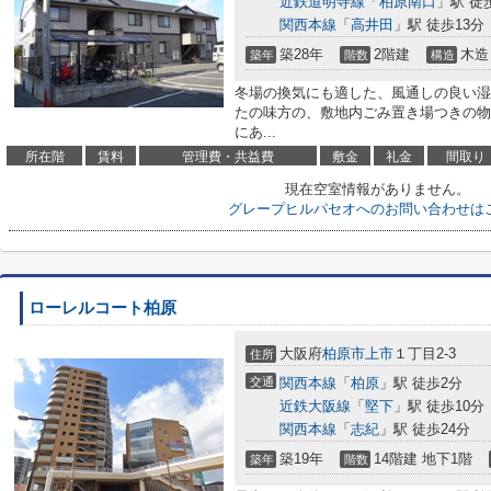
近鉄道明寺線
「
柏原南口
」駅 徒
関西本線
「
高井田
」駅 徒歩13分
築28年
2階建
木造
築年
階数
構造
冬場の換気にも適した、風通しの良い湿
たの味方の、敷地内ごみ置き場つきの物
にあ...
所在階
賃料
管理費・共益費
敷金
礼金
間取り
現在空室情報がありません。
グレープヒルパセオへのお問い合わせは
ローレルコート柏原
大阪府
柏原市
上市
１丁目2-3
住所
交通
関西本線
「
柏原
」駅 徒歩2分
近鉄大阪線
「
堅下
」駅 徒歩10分
関西本線
「
志紀
」駅 徒歩24分
築19年
14階建 地下1階
築年
階数