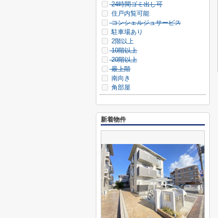
24時間ゴミ出し可
住戸内覧可能
コンシェルジュサービス
駐車場あり
2階以上
10階以上
20階以上
最上階
南向き
角部屋
新着物件