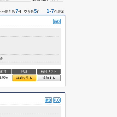
7
5
1-7
当公開件数
件 空き数
件
件表示
造
面積
詳細
検討リスト
3.00㎡
詳細を見る
追加する