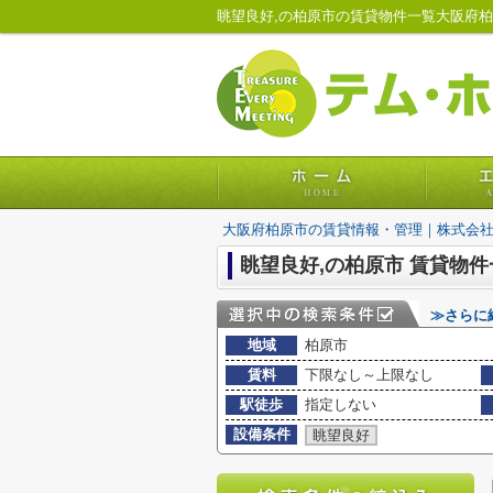
眺望良好,の柏原市の賃貸物件一覧大阪府
大阪府柏原市の賃貸情報・管理｜株式会
眺望良好,の柏原市 賃貸物件
≫さらに
地域
柏原市
賃料
下限なし～上限なし
駅徒歩
指定しない
設備条件
眺望良好