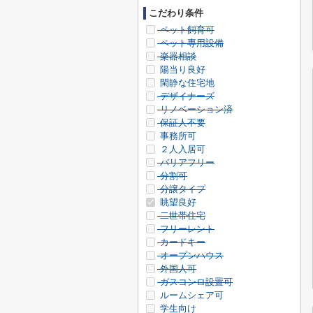
こだわり条件
ペット飼育可
ペット専用設備
楽器相談
陽当り良好
閑静な住宅地
デザイナーズ
リノベーション済
保証人不要
事務所可
２人入居可
バリアフリー
分割可
分譲タイプ
眺望良好
二世帯住宅
フリーレント
カードキー
オープンハウス
外国人可
ガスコンロ設置可
ルームシェア可
学生向け