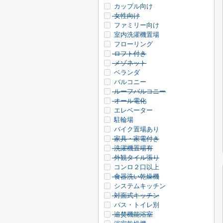
カップル向け
女性向け
ファミリー向け
室内洗濯機置場
フローリング
ロフト付き
メゾネット
ベランダ
バルコニー
ルーフバルコニー
オール電化
エレベーター
駐輪場
バイク置場あり
家具・家電付き
洗濯機置場有
外観タイル張り
コンロ２口以上
食器洗い乾燥機
システムキッチン
対面式キッチン
バス・トイレ別
追焚機能浴室