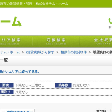
柏原市の賃貸情報・管理｜株式会社テム・ホーム
営
社テム・ホーム
>
(賃貸)地域から探す
>
柏原市の賃貸物件
>
眺望良好の
一覧
細かいエリアに絞って見る。
面積
下限なし～上限なし
築年数
指定しない
間取り
指定なし
並び順：