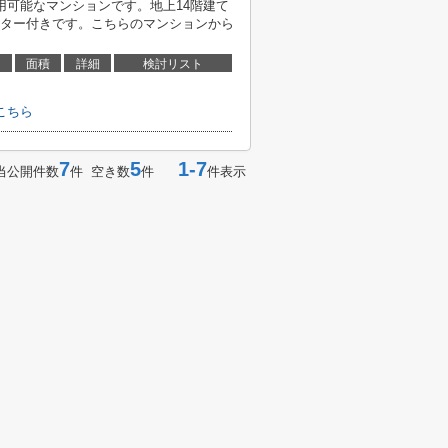
用可能なマンションです。地上14階建て
ター付きです。こちらのマンションから
面積
詳細
検討リスト
こちら
7
5
1-7
当公開件数
件 空き数
件
件表示