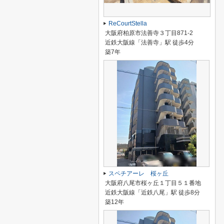
ReCourtStella
大阪府柏原市法善寺３丁目871-2
近鉄大阪線「法善寺」駅 徒歩4分
築7年
スペチアーレ 桜ヶ丘
大阪府八尾市桜ヶ丘１丁目５１番地
近鉄大阪線「近鉄八尾」駅 徒歩8分
築12年