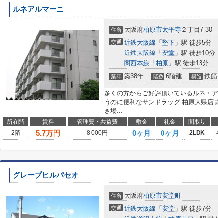
ルネアルマーニ
大阪府
柏原市
太平寺
２丁目7-30
住所
交通
近鉄大阪線
「
堅下
」駅 徒歩5分
近鉄大阪線
「
安堂
」駅 徒歩10分
関西本線
「
柏原
」駅 徒歩13分
築38年
6階建
鉄筋
築年
階数
構造
多くの方からご好評頂いているルネ・ア
うのに便利なサンドラッグ 柏原大県店ま
き場...
所在階
賃料
管理費・共益費
敷金
礼金
間取り
5.7
万円
0ヶ月
0ヶ月
2階
8,000円
2LDK
グレープヒルパセオ
大阪府
柏原市
安堂町
住所
交通
近鉄大阪線
「
安堂
」駅 徒歩7分