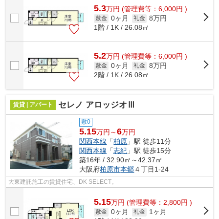
5.3
万
円
(管理費等：6,000円 )
0ヶ月
8万円
敷金
礼金
1階 / 1K / 26.08㎡
5.2
万
円
(管理費等：6,000円 )
0ヶ月
8万円
敷金
礼金
2階 / 1K / 26.08㎡
セレノ アロッジオⅢ
賃貸 | アパート
敷0
5.15
6
万円～
万円
関西本線
「
柏原
」駅 徒歩11分
関西本線
「
志紀
」駅 徒歩15分
築16年 / 32.90㎡～42.37㎡
大阪府
柏原市
本郷
４丁目1-24
大東建託施工の賃貸住宅、DK SELECT。
5.15
万
円
(管理費等：2,800円 )
0ヶ月
1ヶ月
敷金
礼金