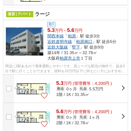
ラージ
賃貸 | アパート
敷0
5.3
5.6
万円～
万円
関西本線
「
柏原
」駅 徒歩3分
近鉄道明寺線
「
柏原南口
」駅 徒歩5分
近鉄大阪線
「
堅下
」駅 徒歩9分
築14年 / 31.35㎡～32.78㎡
大阪府
柏原市
上市
１丁目
周辺に2駅あるので電車通勤しやすいです。高ニーズな駅近の物件で、徒歩3
分で駅に行くことができます。賃料を10万円以下に抑えたい方におすすめで
す。「ラージ」のここがイチオシ。柏...
5.3
万
円
(管理費等：4,200円 )
0ヶ月
5.5万円
敷金
礼金
1階 / 1K / 31.35㎡
5.6
万
円
(管理費等：4,200円 )
0ヶ月
1ヶ月
敷金
礼金
2階 / 1K / 32.78㎡