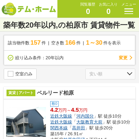
閲覧履歴
お気に入り
メニュー
0
0
築年数20年以内,の柏原市 賃貸物件一覧
157
166
1～30
該当物件数
件
空き数
件
件を表示
変更
絞り込み条件：
20年以内
空室のみ
ベルリード柏原
賃貸 | アパート
敷0
4.2
4.5
万円～
万円
近鉄大阪線
「
河内国分
」駅 徒歩10分
近鉄大阪線
「
大阪教育大前
」駅 徒歩10分
関西本線
「
高井田
」駅 徒歩20分
築15年 / 26.91㎡