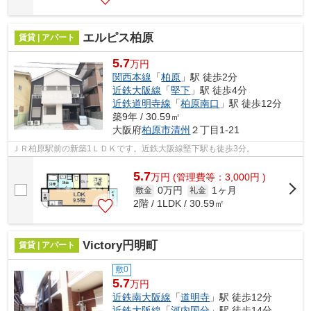
エルピス柏原
賃貸 | アパート
5.7
万円
関西本線
「
柏原
」駅 徒歩2分
近鉄大阪線
「
堅下
」駅 徒歩4分
近鉄道明寺線
「
柏原南口
」駅 徒歩12分
築9年 / 30.59㎡
大阪府
柏原市
清州
２丁目1-21
ＪＲ柏原駅前の新築1ＬＤＫです。近鉄大阪線堅下駅も徒歩3分。
5.7
万
円
(管理費等：3,000円 )
0万円
1ヶ月
敷金
礼金
2階 / 1LDK / 30.59㎡
Victory円明町
賃貸 | アパート
敷0
5.7
万円
近鉄南大阪線
「
道明寺
」駅 徒歩12分
近鉄大阪線
「
河内国分
」駅 徒歩14分