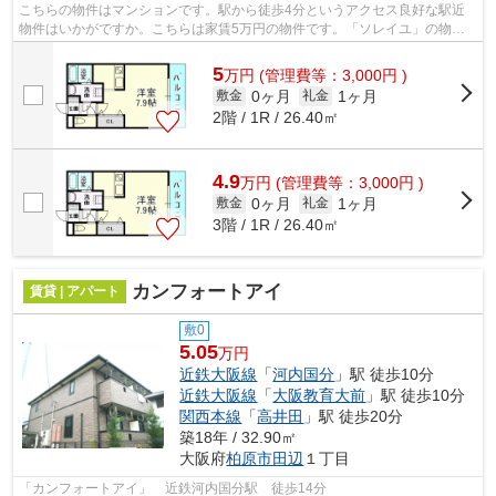
こちらの物件はマンションです。駅から徒歩4分というアクセス良好な駅近
物件はいかがですか。こちらは家賃5万円の物件です。「ソレイユ」の物件
情報をお探しならお気軽にお問い合わせ...
5
万
円
(管理費等：3,000円 )
0ヶ月
1ヶ月
敷金
礼金
2階 / 1R / 26.40㎡
4.9
万
円
(管理費等：3,000円 )
0ヶ月
1ヶ月
敷金
礼金
3階 / 1R / 26.40㎡
カンフォートアイ
賃貸 | アパート
敷0
5.05
万円
近鉄大阪線
「
河内国分
」駅 徒歩10分
近鉄大阪線
「
大阪教育大前
」駅 徒歩10分
関西本線
「
高井田
」駅 徒歩20分
築18年 / 32.90㎡
大阪府
柏原市
田辺
１丁目
「カンフォートアイ」 近鉄河内国分駅 徒歩14分