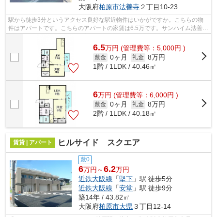
大阪府
柏原市
法善寺
２丁目10-23
駅から徒歩3分というアクセス良好な駅近物件はいかがですか。こちらの物
件はアパートです。こちらのアパートの家賃は6.5万です。サンハイム法善寺
の詳しい情報。近鉄大阪線法善寺周辺...
6.5
万
円
(管理費等：5,000円 )
0ヶ月
8万円
敷金
礼金
1階 / 1LDK / 40.46㎡
6
万
円
(管理費等：6,000円 )
0ヶ月
8万円
敷金
礼金
2階 / 1LDK / 40.18㎡
ヒルサイド スクエア
賃貸 | アパート
敷0
6
6.2
万円～
万円
近鉄大阪線
「
堅下
」駅 徒歩5分
近鉄大阪線
「
安堂
」駅 徒歩9分
築14年 / 43.82㎡
大阪府
柏原市
大県
３丁目12-14