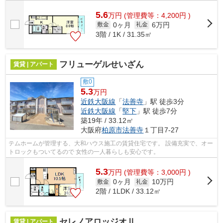
5.6
万
円
(管理費等：4,200円 )
0ヶ月
6万円
敷金
礼金
3階 / 1K / 31.35㎡
フリューゲルせいざん
賃貸 | アパート
敷0
5.3
万円
近鉄大阪線
「
法善寺
」駅 徒歩3分
近鉄大阪線
「
堅下
」駅 徒歩7分
築19年 / 33.12㎡
大阪府
柏原市
法善寺
１丁目7-27
テムホームが管理する、大和ハウス施工の賃貸住宅です。 設備充実で、オー
トロックもついてるので 女性の一人暮らしも安心です。
5.3
万
円
(管理費等：3,000円 )
0ヶ月
10万円
敷金
礼金
2階 / 1LDK / 33.12㎡
セレノアロッジオⅡ
賃貸 | アパート