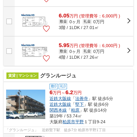
6.05
万
円
(管理費等：6,000円 )
0ヶ月
0万円
敷金
礼金
3階 / 1LDK / 27.01㎡
5.95
万
円
(管理費等：6,000円 )
0ヶ月
0万円
敷金
礼金
4階 / 1LDK / 27.26㎡
グランルージュ
賃貸 | マンション
敷0
礼0
6
6.2
万円～
万円
近鉄大阪線
「
法善寺
」駅 徒歩5分
近鉄大阪線
「
堅下
」駅 徒歩6分
関西本線
「
柏原
」駅 徒歩14分
築19年 / 53.74㎡
大阪府
柏原市
平野
１丁目9-24
「グランルージュ」 近鉄堅下駅 徒歩7分 柏原市平野1丁目