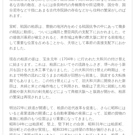
名な古墳の散在、さらには奈良時代の舟橋廃寺や田辺廃寺、国分寺、国
分尼寺など十指にあまる古代寺院跡の存在などから往時の繁栄がしのば
れます。
室町、戦国の柏原は、豊饒の地河内をめぐる戦国抗争の中にあって幾多
の戦乱に動揺し、ついには織田と豊臣両氏の支配下におかれました。そ
の後徳川幕府が確立されると、本市域は有事の際大阪に対する前衛地と
して重要な位置を占めることから、天領として幕府の直接支配下におか
れました。
現在の柏原の姿は、宝永元年（1704年）に行われた大和川の付け替え
に始まります。これは、柏原においてその流路をふさぎ、堺へ向かう新
川を設ける大土木工事でありました。この大和川付け替えの時期は、そ
れまで時勢の流れに従うままの柏原が旧態から前進し、脱皮する大転換
期でもありました。この付け替えによって、旧大和川床に開発された新
田は、木綿と米との輪作地として利用され、物産は了意川に就航した柏
原船や新大和川の剣先船などによって商都大阪へと販路が開かれ、柏原
の繁栄は再現されました。
明治22年に鉄道が開通して、柏原の近代改革を促進し、さらに昭和には
いると産業道路の開通による自動車運輸の発展によって、近郷の貨物の
集散に柏原のもつ位置はより重要になってきました。
昭和14年には柏原町、堅上、堅下村との合併、昭和31年には柏原町、
国分町との合併が実現し、昭和33年には待望の市制が施行されました。