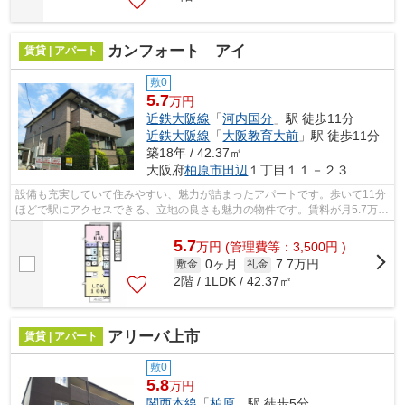
カンフォート アイ
賃貸 | アパート
敷0
5.7
万円
近鉄大阪線
「
河内国分
」駅 徒歩11分
近鉄大阪線
「
大阪教育大前
」駅 徒歩11分
築18年 / 42.37㎡
大阪府
柏原市
田辺
１丁目１１－２３
設備も充実していて住みやすい、魅力が詰まったアパートです。歩いて11分
ほどで駅にアクセスできる、立地の良さも魅力の物件です。賃料が月5.7万円
の物件です。柏原市エリアでの住まい...
5.7
万
円
(管理費等：3,500円 )
0ヶ月
7.7万円
敷金
礼金
2階 / 1LDK / 42.37㎡
アリーバ上市
賃貸 | アパート
敷0
5.8
万円
関西本線
「
柏原
」駅 徒歩5分