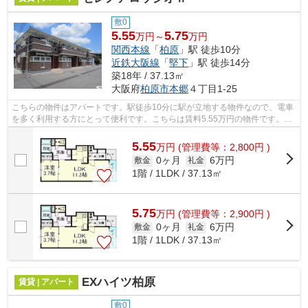
敷0
5.55
5.75
万円～
万円
関西本線
「
柏原
」駅 徒歩10分
近鉄大阪線
「
堅下
」駅 徒歩14分
築18年 / 37.13㎡
大阪府
柏原市
本郷
４丁目1-25
こちらの物件はアパートです。駅徒歩10分に駅が立地する物件なので、電車
を多く利用する方にとって便利です。こちらは賃料5.55万円の物件です。ぜ
ひ一度見ていただきたい、「セレノア...
5.55
万
円
(管理費等：2,800円 )
0ヶ月
6万円
敷金
礼金
1階 / 1LDK / 37.13㎡
5.75
万
円
(管理費等：2,900円 )
0ヶ月
6万円
敷金
礼金
1階 / 1LDK / 37.13㎡
EXハイツ柏原
賃貸 | アパート
敷0