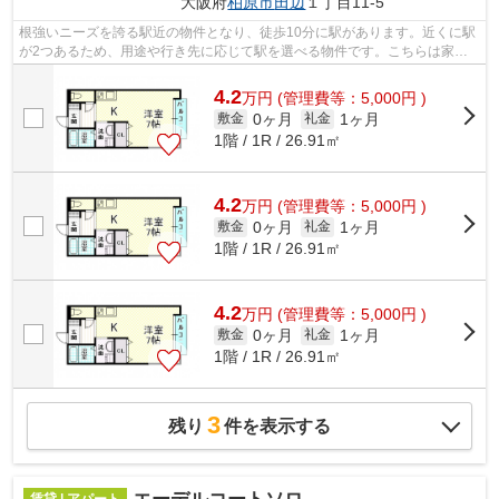
大阪府
柏原市
田辺
１丁目11-5
根強いニーズを誇る駅近の物件となり、徒歩10分に駅があります。近くに駅
が2つあるため、用途や行き先に応じて駅を選べる物件です。こちらは家賃
4.2万円のアパートです。「ベルリード...
4.2
万
円
(管理費等：5,000円 )
0ヶ月
1ヶ月
敷金
礼金
1階 / 1R / 26.91㎡
4.2
万
円
(管理費等：5,000円 )
0ヶ月
1ヶ月
敷金
礼金
1階 / 1R / 26.91㎡
4.2
万
円
(管理費等：5,000円 )
0ヶ月
1ヶ月
敷金
礼金
1階 / 1R / 26.91㎡
3
残り
件を表示する