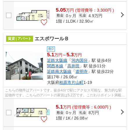
5.05
万
円
(管理費等：3,300円 )
0ヶ月
4.9万円
敷金
礼金
1階 / 1LDK / 32.90㎡
エスポワールＢ
賃貸 | アパート
敷0
5.1
5.3
万円～
万円
近鉄大阪線
「
河内国分
」駅 徒歩4分
関西本線
「
高井田
」駅 徒歩11分
近鉄南大阪線
「
道明寺
」駅 徒歩22分
築17年 / 26.08㎡
大阪府
柏原市
片山町
1-19
こちらの物件はアパートです。徒歩4分で駅にアクセス可能な、魅力的な駅
近物件です。こちらのアパートの家賃は5.2万です。こだわりポイント満載の
エスポワールB。私達テム・ホームには...
5.1
万
円
(管理費等：6,000円 )
0ヶ月
8万円
敷金
礼金
1階 / 1K / 26.08㎡