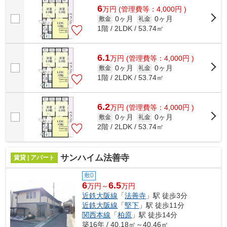
6
万
円
(管理費等：4,000円 )
0ヶ月
0ヶ月
敷金
礼金
1階 / 2LDK / 53.74㎡
6.1
万
円
(管理費等：4,000円 )
0ヶ月
0ヶ月
敷金
礼金
1階 / 2LDK / 53.74㎡
6.2
万
円
(管理費等：4,000円 )
0ヶ月
0ヶ月
敷金
礼金
2階 / 2LDK / 53.74㎡
サンハイム法善寺
賃貸 | アパート
敷0
6
6.5
万円～
万円
近鉄大阪線
「
法善寺
」駅 徒歩3分
近鉄大阪線
「
堅下
」駅 徒歩11分
関西本線
「
柏原
」駅 徒歩14分
築16年 / 40.18㎡～40.46㎡