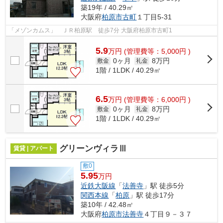
築19年 / 40.29㎡
大阪府
柏原市
古町
１丁目5-31
「メゾンカムス」 ＪＲ柏原駅 徒歩7分 大阪府柏原市古町1
5.9
万
円
(管理費等：5,000円 )
0ヶ月
8万円
敷金
礼金
1階 / 1LDK / 40.29㎡
6.5
万
円
(管理費等：6,000円 )
0ヶ月
8万円
敷金
礼金
1階 / 1LDK / 40.29㎡
グリーンヴィラⅢ
賃貸 | アパート
敷0
5.95
万円
近鉄大阪線
「
法善寺
」駅 徒歩5分
関西本線
「
柏原
」駅 徒歩17分
築10年 / 42.48㎡
大阪府
柏原市
法善寺
４丁目９－３７