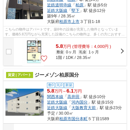
近鉄道明寺線
「
柏原
」駅 徒歩5分
近鉄大阪線
「
堅下
」駅 徒歩12分
築9年 / 28.35㎡
大阪府
柏原市
上市
３丁目1-18
こちらの物件はアパートです。築8年の設備が充実した物件となっていま
す。価格5.8万円ながら充実した設備のこちらの物件は、多くの方におすすめ
です。気になるイチオシ物件情報：「ア...
5.8
万
円
(管理費等：4,000円 )
0ヶ月
1ヶ月
敷金
礼金
1階 / 1DK / 28.35㎡
ジーメゾン柏原国分
賃貸 | アパート
敷0
礼0
新築
5.8
6.1
万円～
万円
関西本線
「
高井田
」駅 徒歩10分
近鉄大阪線
「
河内国分
」駅 徒歩15分
近鉄大阪線
「
大阪教育大前
」駅 徒歩23分
予定 / 30.00㎡
大阪府
柏原市
国分本町
５丁目1589