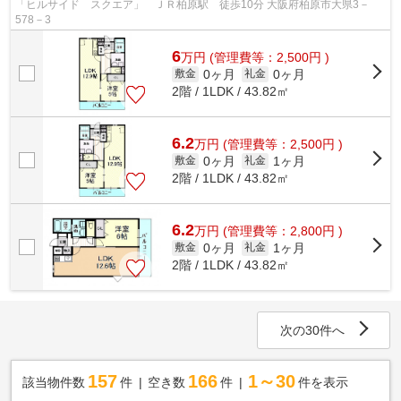
「ヒルサイド スクエア」 ＪＲ柏原駅 徒歩10分 大阪府柏原市大県3－
578－3
6
万
円
(管理費等：2,500円 )
0ヶ月
0ヶ月
敷金
礼金
2階 / 1LDK / 43.82㎡
6.2
万
円
(管理費等：2,500円 )
0ヶ月
1ヶ月
敷金
礼金
2階 / 1LDK / 43.82㎡
6.2
万
円
(管理費等：2,800円 )
0ヶ月
1ヶ月
敷金
礼金
2階 / 1LDK / 43.82㎡
次の30件へ
157
166
1～30
該当物件数
件
空き数
件
件を表示