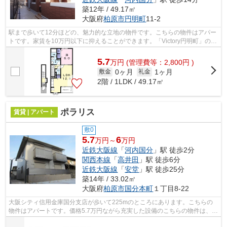
築12年 / 49.17㎡
大阪府
柏原市
円明町
11-2
駅まで歩いて12分ほどの、魅力的な立地の物件です。こちらの物件はアパー
トです。家賃を10万円以下に抑えることができます。「Victory円明町」の物
件情報をお探しならお気軽にお問い合...
5.7
万
円
(管理費等：2,800円 )
0ヶ月
1ヶ月
敷金
礼金
2階 / 1LDK / 49.17㎡
ポラリス
賃貸 | アパート
敷0
5.7
6
万円～
万円
近鉄大阪線
「
河内国分
」駅 徒歩2分
関西本線
「
高井田
」駅 徒歩6分
近鉄大阪線
「
安堂
」駅 徒歩25分
築14年 / 33.02㎡
大阪府
柏原市
国分本町
１丁目8-22
大阪シティ信用金庫国分支店が歩いて225mのところにあります。こちらの
物件はアパートです。価格5.7万円ながら充実した設備のこちらの物件は、多
くの方におすすめです。気になるイチオ...