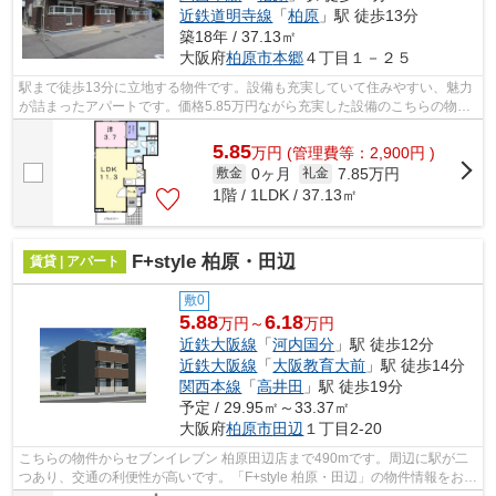
近鉄道明寺線
「
柏原
」駅 徒歩13分
築18年 / 37.13㎡
大阪府
柏原市
本郷
４丁目１－２５
駅まで徒歩13分に立地する物件です。設備も充実していて住みやすい、魅力
が詰まったアパートです。価格5.85万円ながら充実した設備のこちらの物件
は、多くの方におすすめです。セレノ...
5.85
万
円
(管理費等：2,900円 )
0ヶ月
7.85万円
敷金
礼金
1階 / 1LDK / 37.13㎡
F+style 柏原・田辺
賃貸 | アパート
敷0
5.88
6.18
万円～
万円
近鉄大阪線
「
河内国分
」駅 徒歩12分
近鉄大阪線
「
大阪教育大前
」駅 徒歩14分
関西本線
「
高井田
」駅 徒歩19分
予定 / 29.95㎡～33.37㎡
大阪府
柏原市
田辺
１丁目2-20
こちらの物件からセブンイレブン 柏原田辺店まで490mです。周辺に駅が二
つあり、交通の利便性が高いです。「F+style 柏原・田辺」の物件情報をお探
しならお気軽にお問い合わせ下さい。...