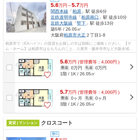
5.6
5.7
万円～
万円
関西本線
「
柏原
」駅 徒歩6分
近鉄道明寺線
「
柏原南口
」駅 徒歩10分
近鉄大阪線
「
堅下
」駅 徒歩13分
築5年 / 26.05㎡
大阪府
柏原市
大正
２丁目1-8
柏原市で（EXハイツ）の賃貸をお探しの方は気軽にご連絡ください。 【テ
ム・ホーム】は柏原市はもちろんのこと、八尾市・藤井寺市など大阪全域の
物件を取り扱っております!! 【弊社...
5.6
万
円
(管理費等：4,000円 )
0万円
0万円
敷金
礼金
1階 / 1K / 26.05㎡
5.7
万
円
(管理費等：4,000円 )
0ヶ月
0ヶ月
敷金
礼金
3階 / 1K / 26.05㎡
クロスコート
賃貸 | マンション
敷0