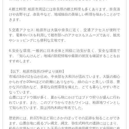
4.郷土料理: 柏原市周辺には奈良県の郷土料理も多くあります。奈良漬
けや吉野そば、奈良牛など、地域独自の美味しい料理を味わうことがで
きます。
5.交通アクセス: 柏原市は大阪や奈良に近く、交通アクセスが便利で
す。電車やバスを利用して都市部へのアクセスもスムーズであり、観光
やショッピングにも便利な立地です。
6.安全な環境: 一般的に日本全体と同様に治安が良く、安全な環境で
す。「知らんけんど」地域の防犯情報や最新の状況を確認することをお
すすめします。
【以下、柏原市役所のHPより抜粋】
市域の3分の2を山が占め、中央部を大和川が流れています。大阪の都心
からわずか20kmほどの距離にありながら、緑の山々と美しい渓谷、豊
かな川の流れなど、多彩な自然環境を備えた、とても暮らしやすい市と
なっています。
山麓にはブドウ畑が多く、夏から秋にかけてはブドウ狩りが盛んに行わ
れています。また、このブドウからできたワインは、柏原地ワインとし
て知られています。昔は河内木綿が有名でした。
歴史的には、約3万年ほど前にさかのぼってその足跡を知ることができ
ます。山麓台地に残るプレ縄文、縄文、弥生式時代の遺跡にはじまり、
松岳山古墳をはじめとした玉手山古墳群や高井田横穴群など全国的に有