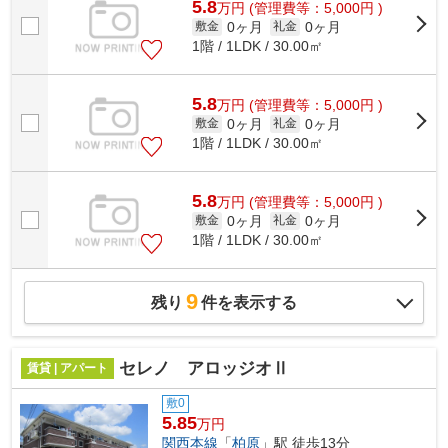
5.8
万
円
(管理費等：5,000円 )
0ヶ月
0ヶ月
敷金
礼金
1階 / 1LDK / 30.00㎡
5.8
万
円
(管理費等：5,000円 )
0ヶ月
0ヶ月
敷金
礼金
1階 / 1LDK / 30.00㎡
5.8
万
円
(管理費等：5,000円 )
0ヶ月
0ヶ月
敷金
礼金
1階 / 1LDK / 30.00㎡
9
残り
件を表示する
セレノ アロッジオⅡ
賃貸 | アパート
敷0
5.85
万円
関西本線
「
柏原
」駅 徒歩13分