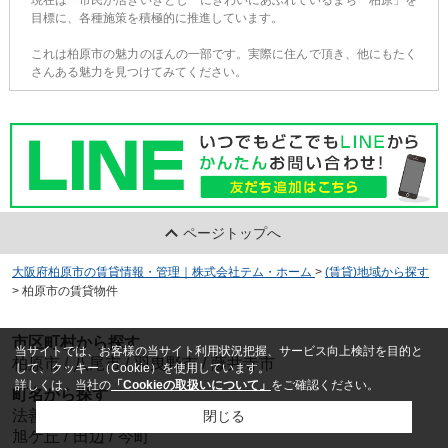
現在は「市民が活きいきとし にぎわいにあふれているまち 柏原」を
目標に、各種施策を積極的に推進しています。
これは柏原市の魅力のほんの一部です。実際に住んで頂き、他にもたく
さんある魅力を見つけてみてください。
ページトップへ
大阪府柏原市の賃貸情報・管理｜株式会社テム・ホーム
>
(賃貸)地域から探す
>
柏原市の賃貸物件
市区町村から探す
当サイトでは、お客様の当サイト利用状況把握、サービス向上検討を目的と
柏原市
/
八尾市
/
羽曳野市
/
藤井寺市
して、クッキー（Cookie）を使用しています。
詳しくは、当社の
「Cookieの取扱いについて」
をご確認ください。
町名から探す
法善寺
/
大県
/
平野
/
国分本町
/
太平寺
/
古町
/
本郷
/
閉じる
旭ケ丘
/
田辺
/
今町