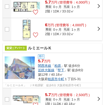
5.7
万
円
(管理費等：4,000円 )
0ヶ月
1ヶ月
敷金
礼金
2階 / 1DK / 33.02㎡
6
万
円
(管理費等：4,000円 )
0ヶ月
1ヶ月
敷金
礼金
2階 / 1DK / 33.02㎡
ルミエールＫ
賃貸 | アパート
敷0
5.7
万円
関西本線
「
柏原
」駅 徒歩6分
近鉄大阪線
「
堅下
」駅 徒歩8分
築12年 / 40.18㎡
大阪府
柏原市
今町
１丁目5-31
「ルミエールＫ」 ＪＲ柏原駅 徒歩6分 大阪府柏原市今町1
5.7
万
円
(管理費等：2,500円 )
0ヶ月
1ヶ月
敷金
礼金
1階 / 1LDK / 40.18㎡