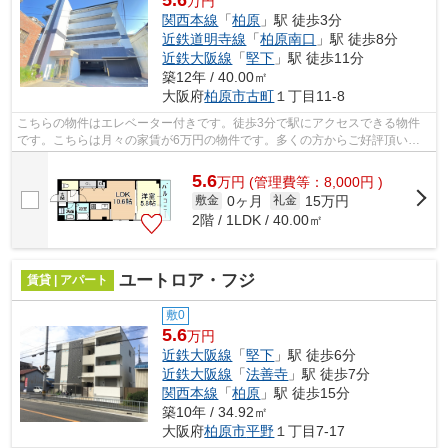
5.6
万円
関西本線
「
柏原
」駅 徒歩3分
近鉄道明寺線
「
柏原南口
」駅 徒歩8分
近鉄大阪線
「
堅下
」駅 徒歩11分
築12年 / 40.00㎡
大阪府
柏原市
古町
１丁目11-8
こちらの物件はエレベーター付きです。徒歩3分で駅にアクセスできる物件
です。こちらは月々の家賃が6万円の物件です。多くの方からご好評頂いて
いるクロスコートのご紹介です。こだわ...
5.6
万
円
(管理費等：8,000円 )
0ヶ月
15万円
敷金
礼金
2階 / 1LDK / 40.00㎡
ユートロア・フジ
賃貸 | アパート
敷0
5.6
万円
近鉄大阪線
「
堅下
」駅 徒歩6分
近鉄大阪線
「
法善寺
」駅 徒歩7分
関西本線
「
柏原
」駅 徒歩15分
築10年 / 34.92㎡
大阪府
柏原市
平野
１丁目7-17