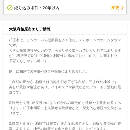
変更
絞り込み条件：
20年以内
大阪府柏原市エリア情報
柏原市は、テムホームの従業員も多く住む、テムホームのホームタウン
です。
大きな商業施設がないので、あまり多く知られていない町ではあります
が、JR天王寺駅まで15分と利便性に優れており、山と川に囲まれた、
子育てもしやすい町です。
以下に柏原市の特徴や魅力を簡単にまとめました。
1.自然の豊かさ: 柏原市は山地や川が広がる自然に囲まれた地域です。
美しい景観や清流があり、ハイキングや散策などのアウトドア活動に最
適です。
2.歴史と文化: 奈良県内には古代からの歴史的な遺跡や文化財が多くあ
ります。柏原市周辺にも法隆寺や秋篠寺など、歴史的な寺院や史跡があ
ります。
3.農業と食文化: 柏原市は農業が盛んな地域であり、新鮮な農産物が豊
富にあります。地元の特産品や食文化を楽しむことができます。