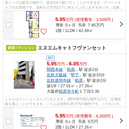
高ニーズな駅近の物件で、徒歩5分で駅に行くことができます。アパートタ
イプのお部屋です。賃料を10万円以下に抑えたい方におすすめです。法善寺
駅周辺物件：グリーンヴィラⅢ。テム・...
5.95
万
円
(管理費等：3,500円 )
0ヶ月
7.95万円
敷金
礼金
1階 / 1LDK / 42.48㎡
エヌエムキャトフヴァンセット
賃貸 | マンション
敷0
5.95
6.05
万円～
万円
関西本線
「
柏原
」駅 徒歩2分
近鉄大阪線
「
堅下
」駅 徒歩10分
近鉄道明寺線
「
柏原
」駅 徒歩2分
築1年 / 27.01㎡～27.26㎡
大阪府
柏原市
今町
１丁目3-30
こちらはマンションタイプになります。2駅利用可能な物件なので、交通経
路を選ぶことができます。こちらは賃料5.95万円の物件です。こだわりポイ
ント満載のエヌエムキャトフヴァンセッ...
5.95
万
円
(管理費等：6,000円 )
0ヶ月
0万円
敷金
礼金
2階 / 1LDK / 27.26㎡