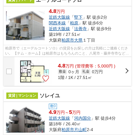
エーデルコートソロ
賃貸 | アパート
4.8
万円
近鉄大阪線
「
堅下
」駅 徒歩2分
関西本線
「
柏原
」駅 徒歩6分
近鉄大阪線
「
法善寺
」駅 徒歩9分
築19年 / 27.51㎡
大阪府
柏原市
大県
１丁目
柏原市で（エーデルコートソロ）の賃貸をお探しの方は気軽にご連絡くださ
い。 【テム・ホーム】は柏原市はもちろんのこと、八尾市・藤井寺市など大
阪全域の物件を取り扱っております!...
4.8
万
円
(管理費等：5,000円 )
0ヶ月
0万円
敷金
礼金
1階 / 1K / 27.51㎡
ソレイユ
賃貸 | マンション
敷0
4.9
5
万円～
万円
近鉄大阪線
「
河内国分
」駅 徒歩4分
築18年 / 26.40㎡
大阪府
柏原市
片山町
2-4