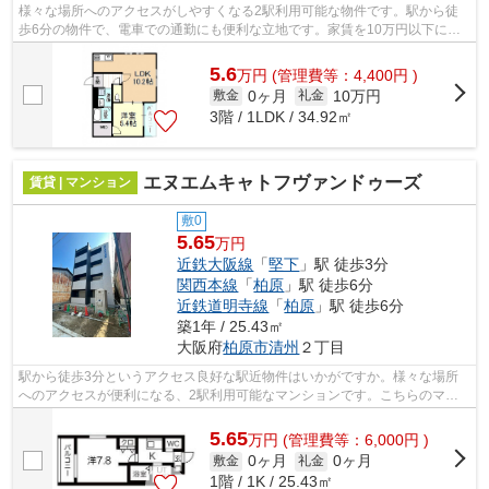
様々な場所へのアクセスがしやすくなる2駅利用可能な物件です。駅から徒
歩6分の物件で、電車での通勤にも便利な立地です。家賃を10万円以下に抑
えることができます。ぜひ一度見ていた...
5.6
万
円
(管理費等：4,400円 )
0ヶ月
10万円
敷金
礼金
3階 / 1LDK / 34.92㎡
エヌエムキャトフヴァンドゥーズ
賃貸 | マンション
敷0
5.65
万円
近鉄大阪線
「
堅下
」駅 徒歩3分
関西本線
「
柏原
」駅 徒歩6分
近鉄道明寺線
「
柏原
」駅 徒歩6分
築1年 / 25.43㎡
大阪府
柏原市
清州
２丁目
駅から徒歩3分というアクセス良好な駅近物件はいかがですか。様々な場所
へのアクセスが便利になる、2駅利用可能なマンションです。こちらのマン
ションの家賃は5.65万です。「エヌエム...
5.65
万
円
(管理費等：6,000円 )
0ヶ月
0ヶ月
敷金
礼金
1階 / 1K / 25.43㎡