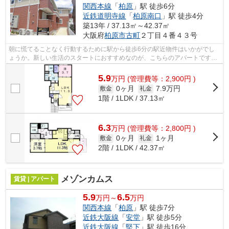
関西本線
「
柏原
」駅 徒歩6分
近鉄道明寺線
「
柏原南口
」駅 徒歩4分
築13年 / 37.13㎡～42.37㎡
大阪府
柏原市
古町
２丁目４番４３号
朝に慌てることなく行動するために駅から徒歩6分の駅近物件はいかがでし
ょうか。新しい生活のスタートにおすすめなのが、こちらのアパートです。
賃料10万円以下をご希望のお客様、ぜひ...
5.9
万
円
(管理費等：2,900円 )
0ヶ月
7.9万円
敷金
礼金
1階 / 1LDK / 37.13㎡
6.3
万
円
(管理費等：2,800円 )
0ヶ月
1ヶ月
敷金
礼金
2階 / 1LDK / 42.37㎡
メゾンカムス
賃貸 | アパート
5.9
6.5
万円～
万円
関西本線
「
柏原
」駅 徒歩7分
近鉄大阪線
「
安堂
」駅 徒歩5分
近鉄大阪線
「
堅下
」駅 徒歩16分