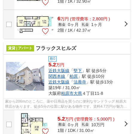
1階 / 1K / 32.90㎡
6
万
円
(管理費等：2,800円 )
0ヶ月
1ヶ月
敷金
礼金
2階 / 1K / 42.37㎡
フラックスヒルズ
賃貸 | アパート
敷0
5.2
万円
近鉄大阪線
「
堅下
」駅 徒歩5分
関西本線
「
柏原
」駅 徒歩10分
近鉄大阪線
「
法善寺
」駅 徒歩13分
築19年 / 31.00㎡
大阪府
柏原市
大県
４丁目11-8
家から206mのところに、薬や日用品を買うのに便利なサンドラッグ 柏原大
県店があります。徒歩5分の位置に駅がある物件です。賃料4.7万円が魅力の
物件です。「フラックスヒルズ」の物件...
5.2
万
円
(管理費等：5,000円 )
0ヶ月
10万円
敷金
礼金
1階 / 1DK / 31.00㎡