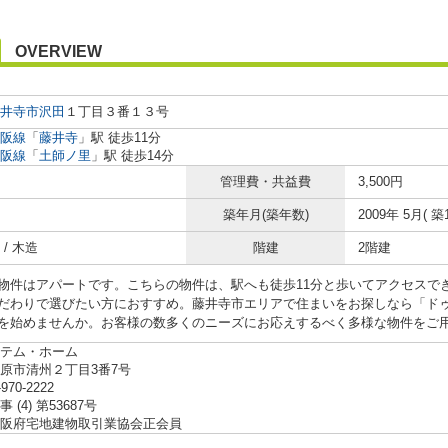
OVERVIEW
井寺市
沢田
１丁目３番１３号
阪線
「
藤井寺
」駅 徒歩11分
阪線
「
土師ノ里
」駅 徒歩14分
管理費・共益費
3,500円
築年月(築年数)
2009年 5月( 築
/ 木造
階建
2階建
物件はアパートです。こちらの物件は、駅へも徒歩11分と歩いてアクセスでき
だわりで選びたい方におすすめ。藤井寺市エリアで住まいをお探しなら「ドゥ
を始めませんか。お客様の数多くのニーズにお応えするべく多様な物件をご
テム・ホーム
原市清州２丁目3番7号
-970-2222
 (4) 第53687号
阪府宅地建物取引業協会正会員