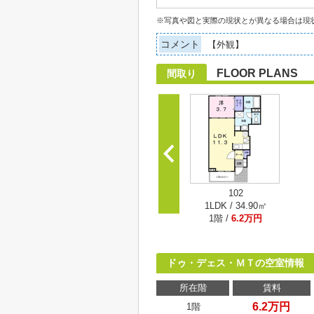
※写真や図と実際の現状とが異なる場合は現
コメント
【外観】
FLOOR PLANS
間取り
102
1LDK / 34.90㎡
1階 /
6.2万円
ドゥ・デェス・ＭＴの空室情報
所在階
賃料
6.2万円
1階