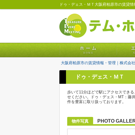
ドゥ・デェス・ＭＴ大阪府柏原市の賃貸情
大阪府柏原市の賃貸情報・管理｜株式会
ドゥ・デェス・ＭＴ
歩いて11分ほどで駅にアクセスでき
せください。ドゥ・デェス・MT：藤
件を豊富に取り扱っております。
PHOTO GALLE
物件写真