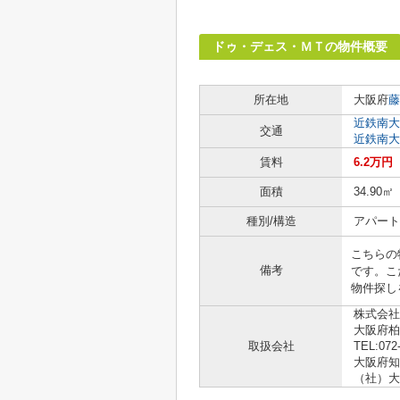
ドゥ・デェス・ＭＴの物件概要
所在地
大阪府
藤
近鉄南大
交通
近鉄南大
賃料
6.2万円
面積
34.90㎡
種別/構造
アパート 
こちらの
備考
です。こ
物件探し
株式会社
大阪府柏
取扱会社
TEL:072
大阪府知事
（社）大