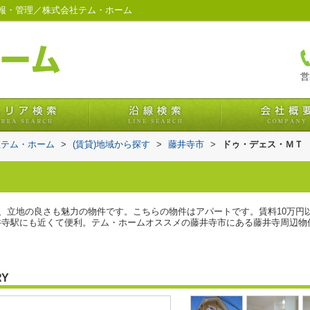
報・管理／株式会社テム・ホーム
営
社テム・ホーム
>
(賃貸)地域から探す
>
藤井寺市
>
ドゥ・デェス・ＭＴ
る、立地の良さも魅力の物件です。こちらの物件はアパートです。賃料10万円
井寺駅にも近くて便利。テム・ホームオススメの藤井寺市にある藤井寺周辺物
RY