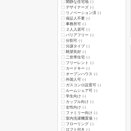
閑静な住宅地
(-)
デザイナーズ
(-)
リノベーション済
(-)
保証人不要
(-)
事務所可
(-)
２人入居可
(-)
バリアフリー
(-)
分割可
(-)
分譲タイプ
(-)
眺望良好
(-)
二世帯住宅
(-)
フリーレント
(-)
カードキー
(-)
オープンハウス
(-)
外国人可
(-)
ガスコンロ設置可
(-)
ルームシェア可
(-)
学生向け
(-)
カップル向け
(-)
女性向け
(-)
ファミリー向け
(-)
室内洗濯機置場
(-)
フローリング
(-)
ロフト付き
(-)