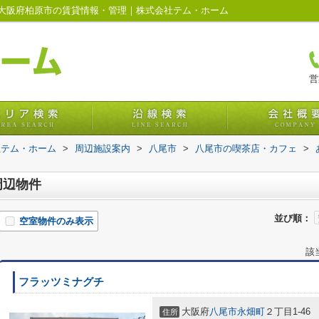
大阪府柏原市の賃貸情報・管理｜株式会社テム・ホーム
営
社テム・ホーム
>
周辺施設案内
>
八尾市
>
八尾市の喫茶店・カフェ
>
周辺物件
並び順：
空室物件のみ表示
該
フラッツミナグチ
大阪府
八尾市
永畑町
２丁目1-46
住所