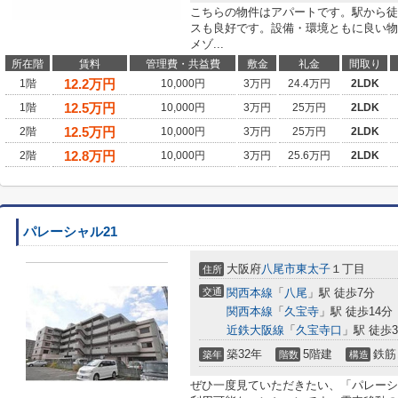
こちらの物件はアパートです。駅から徒
スも良好です。設備・環境ともに良い物
メゾ...
所在階
賃料
管理費・共益費
敷金
礼金
間取り
12.2
万円
1階
10,000円
3万円
24.4万円
2LDK
12.5
万円
1階
10,000円
3万円
25万円
2LDK
12.5
万円
2階
10,000円
3万円
25万円
2LDK
12.8
万円
2階
10,000円
3万円
25.6万円
2LDK
パレーシャル21
大阪府
八尾市
東太子
１丁目
住所
交通
関西本線
「
八尾
」駅 徒歩7分
関西本線
「
久宝寺
」駅 徒歩14分
近鉄大阪線
「
久宝寺口
」駅 徒歩3
築32年
5階建
鉄筋
築年
階数
構造
ぜひ一度見ていただきたい、「パレーシ