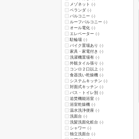
メゾネット
(-)
ベランダ
(-)
バルコニー
(-)
ルーフバルコニー
(-)
オール電化
(-)
エレベーター
(-)
駐輪場
(-)
バイク置場あり
(-)
家具・家電付き
(-)
洗濯機置場有
(-)
外観タイル張り
(-)
コンロ２口以上
(-)
食器洗い乾燥機
(-)
システムキッチン
(-)
対面式キッチン
(-)
バス・トイレ別
(-)
追焚機能浴室
(-)
浴室乾燥機
(-)
温水洗浄便座
(-)
洗面台
(-)
洗髪洗面化粧台
(-)
シャワー
(-)
独立洗面台
(-)