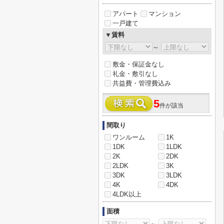
アパート
マンション
一戸建て
▼賃料
～
敷金・保証金なし
礼金・敷引なし
共益費・管理費込み
5
件が該当
間取り
ワンルーム
1K
1DK
1LDK
2K
2DK
2LDK
3K
3DK
3LDK
4K
4DK
4LDK以上
面積
～