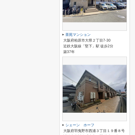
茶苑マンション
大阪府柏原市大県２丁目7-30
近鉄大阪線「堅下」駅 徒歩2分
築37年
シェーン ホーフ
大阪府羽曳野市西浦３丁目１９番８号