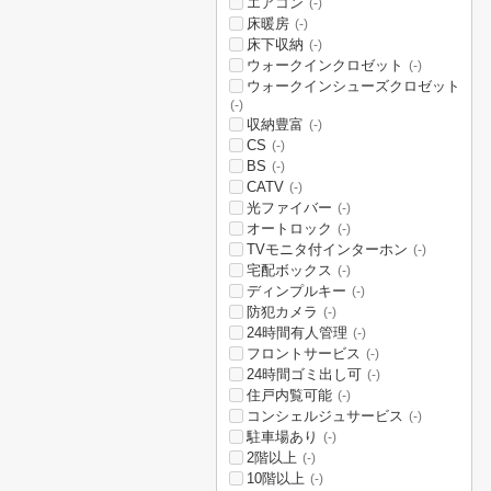
エアコン
(-)
床暖房
(-)
床下収納
(-)
ウォークインクロゼット
(-)
ウォークインシューズクロゼット
(-)
収納豊富
(-)
CS
(-)
BS
(-)
CATV
(-)
光ファイバー
(-)
オートロック
(-)
TVモニタ付インターホン
(-)
宅配ボックス
(-)
ディンプルキー
(-)
防犯カメラ
(-)
24時間有人管理
(-)
フロントサービス
(-)
24時間ゴミ出し可
(-)
住戸内覧可能
(-)
コンシェルジュサービス
(-)
駐車場あり
(-)
2階以上
(-)
10階以上
(-)