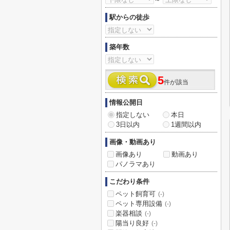
駅からの徒歩
築年数
5
件が該当
情報公開日
指定しない
本日
3日以内
1週間以内
画像・動画あり
画像あり
動画あり
パノラマあり
こだわり条件
ペット飼育可
(-)
ペット専用設備
(-)
楽器相談
(-)
陽当り良好
(-)