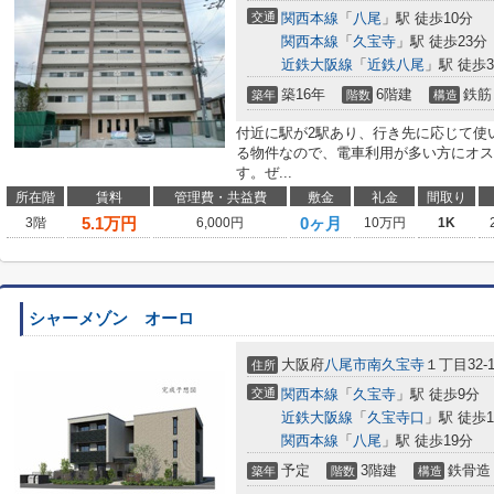
交通
関西本線
「
八尾
」駅 徒歩10分
関西本線
「
久宝寺
」駅 徒歩23分
近鉄大阪線
「
近鉄八尾
」駅 徒歩3
築16年
6階建
鉄筋
築年
階数
構造
付近に駅が2駅あり、行き先に応じて使
る物件なので、電車利用が多い方にオス
す。ぜ...
所在階
賃料
管理費・共益費
敷金
礼金
間取り
5.1
万円
0ヶ月
3階
6,000円
10万円
1K
シャーメゾン オーロ
大阪府
八尾市
南久宝寺
１丁目32-
住所
交通
関西本線
「
久宝寺
」駅 徒歩9分
近鉄大阪線
「
久宝寺口
」駅 徒歩1
関西本線
「
八尾
」駅 徒歩19分
予定
3階建
鉄骨造
築年
階数
構造