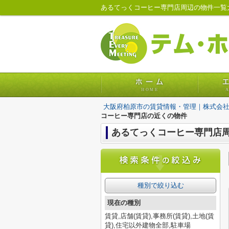
あるてっくコーヒー専門店周辺の物件一覧
大阪府柏原市の賃貸情報・管理｜株式会
コーヒー専門店の近くの物件
あるてっくコーヒー専門店
種別で絞り込む
現在の種別
賃貸,店舗(賃貸),事務所(賃貸),土地(賃
貸),住宅以外建物全部,駐車場