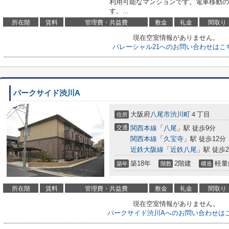
利用可能なマンションです。電車移動の
す。...
所在階
賃料
管理費・共益費
敷金
礼金
間取り
現在空室情報がありません。
パレーシャル21へのお問い合わせはこ
パークサイド渋川A
大阪府
八尾市
渋川町
４丁目
住所
交通
関西本線
「
八尾
」駅 徒歩9分
関西本線
「
久宝寺
」駅 徒歩12分
近鉄大阪線
「
近鉄八尾
」駅 徒歩2
築18年
2階建
軽量
築年
階数
構造
所在階
賃料
管理費・共益費
敷金
礼金
間取り
現在空室情報がありません。
パークサイド渋川Aへのお問い合わせは