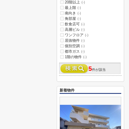
20階以上
(-)
最上階
(-)
南向き
(-)
角部屋
(-)
飲食店可
(-)
高層ビル
(-)
ワンフロア
(-)
居抜物件
(-)
個別空調
(-)
都市ガス
(-)
1階の物件
(-)
5
件が該当
新着物件