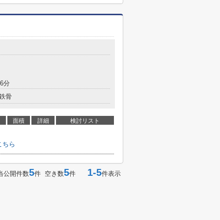
6分
鉄骨
面積
詳細
検討リスト
こちら
5
5
1-5
当公開件数
件 空き数
件
件表示