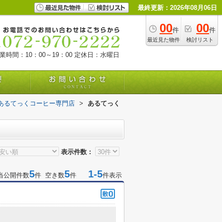
最終更新：2026年08月06日
00
00
件
件
最近見た物件
検討リスト
業時間：10：00～19：00
定休日：水曜日
あるてっくコーヒー専門店
>
あるてっく
表示件数：
5
5
1-5
当公開件数
件 空き数
件
件表示