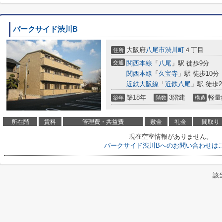
パークサイド渋川B
大阪府
八尾市
渋川町
４丁目
住所
交通
関西本線
「
八尾
」駅 徒歩9分
関西本線
「
久宝寺
」駅 徒歩10分
近鉄大阪線
「
近鉄八尾
」駅 徒歩2
築18年
3階建
軽量
築年
階数
構造
所在階
賃料
管理費・共益費
敷金
礼金
間取り
現在空室情報がありません。
パークサイド渋川Bへのお問い合わせは
該