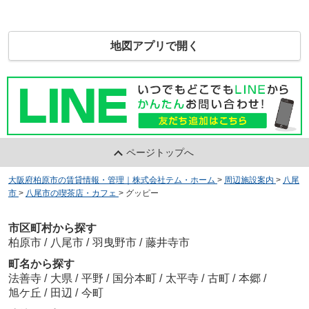
地図アプリで開く
ページトップへ
大阪府柏原市の賃貸情報・管理｜株式会社テム・ホーム
>
周辺施設案内
>
八尾
市
>
八尾市の喫茶店・カフェ
>
グッピー
市区町村から探す
柏原市
/
八尾市
/
羽曳野市
/
藤井寺市
町名から探す
法善寺
/
大県
/
平野
/
国分本町
/
太平寺
/
古町
/
本郷
/
旭ケ丘
/
田辺
/
今町