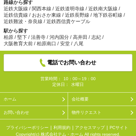
路線から探す
近鉄大阪線
/
関西本線
/
近鉄道明寺線
/
近鉄南大阪線
/
近鉄信貴線
/
おおさか東線
/
近鉄長野線
/
地下鉄谷町線
/
近鉄難波・奈良線
/
近鉄西信貴ケーブル
駅から探す
柏原
/
堅下
/
法善寺
/
河内国分
/
高井田
/
志紀
/
大阪教育大前
/
柏原南口
/
安堂
/
八尾
電話でお問い合わせ
営業時間：
10：00～19：00
定休日：
水曜日
ホーム
会社概要
お問い合わせ
物件リクエスト
プライバシーポリシー
利用規約
アクセスマップ
PCサイト
Copyright(c) 株式会社テム・ホーム All rights reserved.