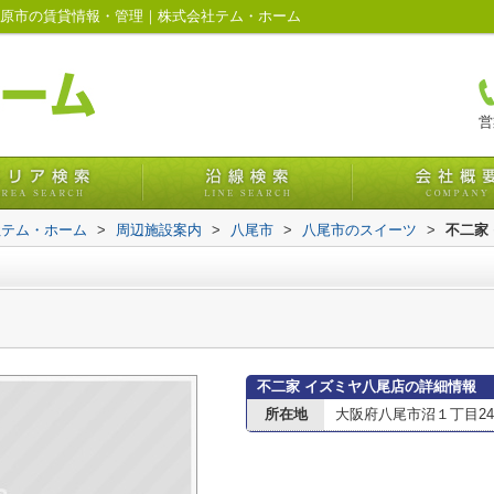
柏原市の賃貸情報・管理｜株式会社テム・ホーム
営
社テム・ホーム
>
周辺施設案内
>
八尾市
>
八尾市のスイーツ
>
不二家
不二家 イズミヤ八尾店の詳細情報
所在地
大阪府八尾市沼１丁目24-