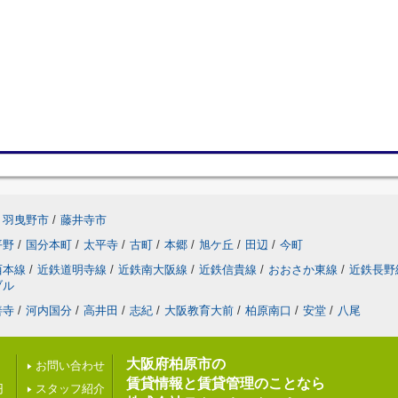
羽曳野市
/
藤井寺市
平野
/
国分本町
/
太平寺
/
古町
/
本郷
/
旭ケ丘
/
田辺
/
今町
西本線
/
近鉄道明寺線
/
近鉄南大阪線
/
近鉄信貴線
/
おおさか東線
/
近鉄長野
ブル
善寺
/
河内国分
/
高井田
/
志紀
/
大阪教育大前
/
柏原南口
/
安堂
/
八尾
大阪府柏原市の
お問い合わせ
賃貸情報と賃貸管理のことなら
円
スタッフ紹介