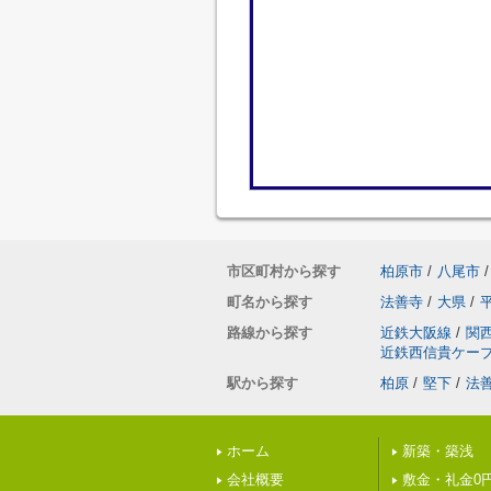
市区町村から探す
柏原市
/
八尾市
/
町名から探す
法善寺
/
大県
/
路線から探す
近鉄大阪線
/
関
近鉄西信貴ケー
駅から探す
柏原
/
堅下
/
法
ホーム
新築・築浅
会社概要
敷金・礼金0