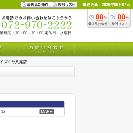
最終更新：2026年08月07日
00
00
件
件
最近見た物件
検討リスト
業時間：10：00～19：00
定休日：水曜日
 イズミヤ八尾店
12
MAP
▼