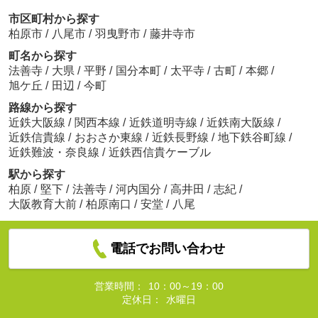
市区町村から探す
柏原市
/
八尾市
/
羽曳野市
/
藤井寺市
町名から探す
法善寺
/
大県
/
平野
/
国分本町
/
太平寺
/
古町
/
本郷
/
旭ケ丘
/
田辺
/
今町
路線から探す
近鉄大阪線
/
関西本線
/
近鉄道明寺線
/
近鉄南大阪線
/
近鉄信貴線
/
おおさか東線
/
近鉄長野線
/
地下鉄谷町線
/
近鉄難波・奈良線
/
近鉄西信貴ケーブル
駅から探す
柏原
/
堅下
/
法善寺
/
河内国分
/
高井田
/
志紀
/
大阪教育大前
/
柏原南口
/
安堂
/
八尾
電話でお問い合わせ
営業時間：
10：00～19：00
定休日：
水曜日