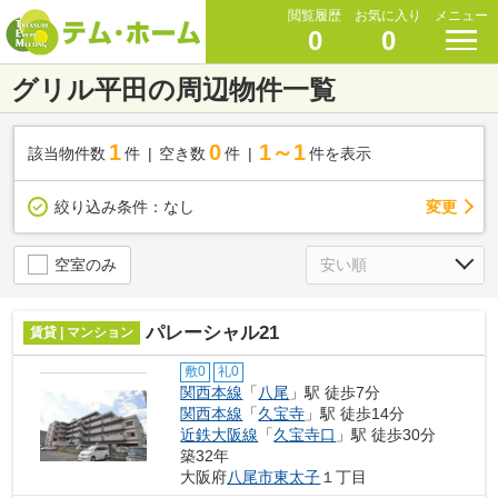
閲覧履歴
お気に入り
メニュー
0
0
グリル平田の周辺物件一覧
1
0
1～1
該当物件数
件
空き数
件
件を表示
変更
絞り込み条件：
なし
空室のみ
パレーシャル21
賃貸 | マンション
敷0
礼0
関西本線
「
八尾
」駅 徒歩7分
関西本線
「
久宝寺
」駅 徒歩14分
近鉄大阪線
「
久宝寺口
」駅 徒歩30分
築32年
大阪府
八尾市
東太子
１丁目