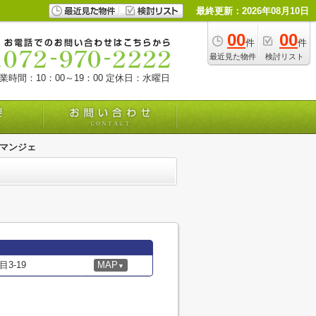
最終更新：2026年08月10日
00
00
件
件
最近見た物件
検討リスト
業時間：10：00～19：00
定休日：水曜日
 マンジェ
3-19
MAP
▼