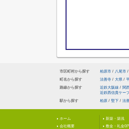
市区町村から探す
柏原市
/
八尾市
/
町名から探す
法善寺
/
大県
/
路線から探す
近鉄大阪線
/
関
近鉄西信貴ケー
駅から探す
柏原
/
堅下
/
法
ホーム
新築・築浅
会社概要
敷金・礼金0