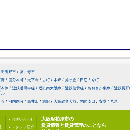
羽曳野市
/
藤井寺市
平野
/
国分本町
/
太平寺
/
古町
/
本郷
/
旭ケ丘
/
田辺
/
今町
西本線
/
近鉄道明寺線
/
近鉄南大阪線
/
近鉄信貴線
/
おおさか東線
/
近鉄長野
ブル
善寺
/
河内国分
/
高井田
/
志紀
/
大阪教育大前
/
柏原南口
/
安堂
/
八尾
大阪府柏原市の
お問い合わせ
賃貸情報と賃貸管理のことなら
円
スタッフ紹介