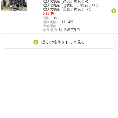
近鉄大阪線「高安」駅 徒歩9分
近鉄信貴線「信貴山口」駅 徒歩14分
近鉄大阪線「恩智」駅 徒歩17分
5.7万円
間取:
3DK
建物面積:
- / 17.24坪
土地面積:
- / -
敷金/礼金:
1ヶ月/5.7万円
近くの物件をもっと見る