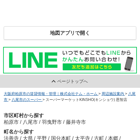
地図アプリで開く
ページトップへ
大阪府柏原市の賃貸情報・管理｜株式会社テム・ホーム
>
周辺施設案内
>
八尾
市
>
八尾市のスーパー
>
スーパーマーケットKINSHO(キンショウ) 恩智店
市区町村から探す
柏原市
/
八尾市
/
羽曳野市
/
藤井寺市
町名から探す
法善寺
/
大県
/
平野
/
国分本町
/
太平寺
/
古町
/
本郷
/