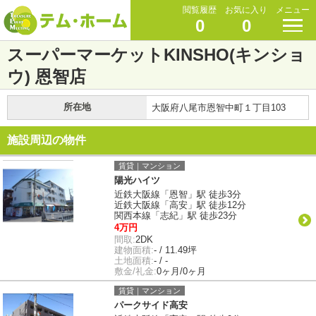
閲覧履歴
お気に入り
メニュー
0
0
スーパーマーケットKINSHO(キンショ
ウ) 恩智店
所在地
大阪府八尾市恩智中町１丁目103
施設周辺の物件
賃貸｜マンション
陽光ハイツ
近鉄大阪線「恩智」駅 徒歩3分
近鉄大阪線「高安」駅 徒歩12分
関西本線「志紀」駅 徒歩23分
4万円
間取:
2DK
建物面積:
- / 11.49坪
土地面積:
- / -
敷金/礼金:
0ヶ月/0ヶ月
賃貸｜マンション
パークサイド高安