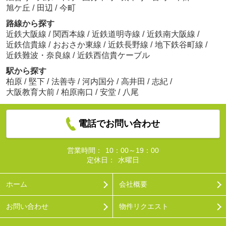
旭ケ丘
/
田辺
/
今町
路線から探す
近鉄大阪線
/
関西本線
/
近鉄道明寺線
/
近鉄南大阪線
/
近鉄信貴線
/
おおさか東線
/
近鉄長野線
/
地下鉄谷町線
/
近鉄難波・奈良線
/
近鉄西信貴ケーブル
駅から探す
柏原
/
堅下
/
法善寺
/
河内国分
/
高井田
/
志紀
/
大阪教育大前
/
柏原南口
/
安堂
/
八尾
電話でお問い合わせ
営業時間：
10：00～19：00
定休日：
水曜日
ホーム
会社概要
お問い合わせ
物件リクエスト