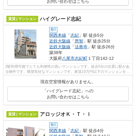
お問い合わせはこちら
ハイグレード志紀
賃貸 | マンション
敷0
関西本線
「
志紀
」駅 徒歩5分
近鉄大阪線
「
恩智
」駅 徒歩25分
近鉄大阪線
「
法善寺
」駅 徒歩26分
築38年
大阪府
八尾市
志紀町
１丁目142-12
2駅利用可能でとても利便性の高いマンションです。徒歩5分の位置に駅があ
る物件です。眺望良好なマンションです。家賃10万円以下のマンションをお
探しのお客様におすすめです。関西本...
現在空室情報がありません。
「ハイグレード志紀」への
お問い合わせはこちら
アロッジオＫ・Ｔ・Ｉ
賃貸 | マンション
敷0
関西本線
「
志紀
」駅 徒歩4分