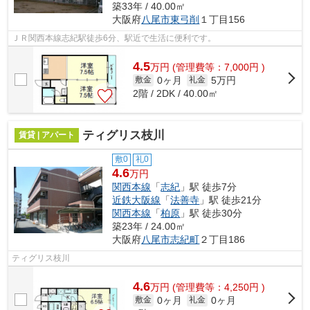
築33年 / 40.00㎡
大阪府
八尾市
東弓削
１丁目156
ＪＲ関西本線志紀駅徒歩6分、駅近で生活に便利です。
4.5
万
円
(管理費等：7,000円 )
0ヶ月
5万円
敷金
礼金
2階 / 2DK / 40.00㎡
ティグリス枝川
賃貸 | アパート
敷0
礼0
4.6
万円
関西本線
「
志紀
」駅 徒歩7分
近鉄大阪線
「
法善寺
」駅 徒歩21分
関西本線
「
柏原
」駅 徒歩30分
築23年 / 24.00㎡
大阪府
八尾市
志紀町
２丁目186
ティグリス枝川
4.6
万
円
(管理費等：4,250円 )
0ヶ月
0ヶ月
敷金
礼金