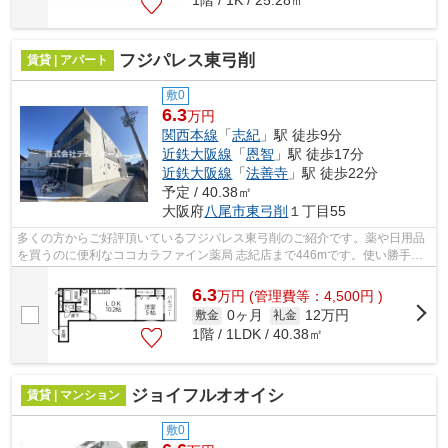
フジパレス東弓削
賃貸 | アパート
敷0
6.3
万円
関西本線
「
志紀
」駅 徒歩9分
近鉄大阪線
「
恩智
」駅 徒歩17分
近鉄大阪線
「
法善寺
」駅 徒歩22分
予定 / 40.38㎡
大阪府
八尾市
東弓削
１丁目55
多くの方からご好評頂いているフジパレス東弓削のご紹介です。薬や日用品
を買うのに便利なココカラファイン薬局 志紀店まで446mです。使い勝手の
良いアパートでイチオシの物件です。ニ...
6.3
万
円
(管理費等：4,500円 )
0ヶ月
12万円
敷金
礼金
1階 / 1LDK / 40.38㎡
ジョイフルオオイシ
賃貸 | マンション
敷0