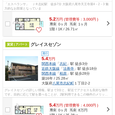
「エスペランサ」 ＪＲ志紀駅 徒歩7分 大阪府八尾市天王寺屋4－2－3 魅
力的なお部屋となっていま
5.2
万
円
(管理費等：3,000円 )
0ヶ月
1ヶ月
敷金
礼金
1階 / 1K / 26.71㎡
グレイスセゾン
賃貸 | アパート
敷0
5.4
万円
関西本線
「
志紀
」駅 徒歩3分
近鉄大阪線
「
法善寺
」駅 徒歩18分
関西本線
「
柏原
」駅 徒歩28分
築16年 / 25.28㎡
大阪府
八尾市
志紀町
１丁目2-2
グレイスセゾンの詳しい情報。駅まで3分と、駅近でアクセスも良好な物件
です。目的に応じて駅を選べることが、2駅利用できるこの物件のメリット
です。こちらの物件はアパートです。八...
5.4
万
円
(管理費等：4,000円 )
0ヶ月
8万円
敷金
礼金
1階 / 1K / 25.28㎡