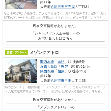
築11年
大阪府
八尾市
天王寺屋
５丁目31
駅から徒歩8分の物件で、アクセス良好です。築8年の物件です。家賃10万円
以下のアパートをお探しのお客様におすすめです。ぜひ一度見ていただきた
い、「シャーメゾン天王寺屋」です。...
現在空室情報がありません。
「シャーメゾン天王寺屋」への
お問い合わせはこちら
メゾンクアトロ
賃貸 | アパート
関西本線
「
志紀
」駅 徒歩5分
近鉄大阪線
「
恩智
」駅 徒歩14分
関西本線
「
柏原
」駅 徒歩29分
築17年
大阪府
八尾市
東弓削
１丁目35
気になるイチオシ物件情報：「メゾンクアトロ」。こちらの物件からローソ
ン 八尾志紀駅前店まで375mです。徒歩5分に駅がある物件です。落ち着いた
街並みが魅力のアパートはこちらです...
現在空室情報がありません。
「メゾンクアトロ」への