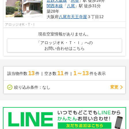
近鉄大阪線
「
恩智
」駅 徒歩16分
関西本線
「
八尾
」駅 徒歩31分
築28年
大阪府
八尾市
天王寺屋
３丁目12
アロッジオK・T・I
現在空室情報がありません。
「アロッジオＫ・Ｔ・Ｉ」への
お問い合わせはこちら
13
11
1～13
該当物件数
件
空き数
件
件を表示
変更
絞り込み条件：
なし