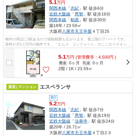
5.1
万円
関西本線
「
志紀
」駅 徒歩6分
近鉄大阪線
「
恩智
」駅 徒歩16分
関西本線
「
柏原
」駅 徒歩30分
築18年 / 23.59㎡
大阪府
八尾市
天王寺屋
４丁目25
物件の周辺に2駅あるので移動範囲も広がります。最上階のアパートです。
賃料が月5.1万円の物件です。「エムズ コンフォート」のここがイチオシ。
テム・ホームへの来店予約は、072-970...
5.1
万
円
(管理費等：4,500円 )
0ヶ月
0ヶ月
敷金
礼金
2階 / 1K / 23.59㎡
エスペランサ
賃貸 | マンション
敷0
5.2
万円
関西本線
「
志紀
」駅 徒歩7分
近鉄大阪線
「
恩智
」駅 徒歩19分
近鉄大阪線
「
法善寺
」駅 徒歩24分
築20年 / 26.71㎡
大阪府
八尾市
天王寺屋
４丁目2-3