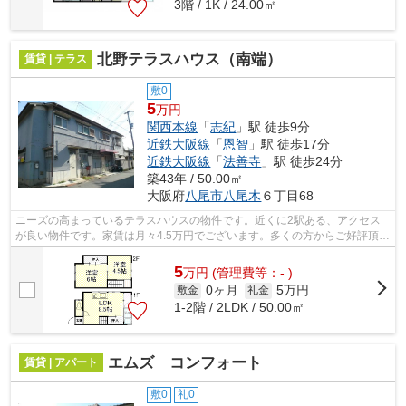
3階 / 1K / 24.00㎡
北野テラスハウス（南端）
賃貸 | テラス
敷0
5
万円
関西本線
「
志紀
」駅 徒歩9分
近鉄大阪線
「
恩智
」駅 徒歩17分
近鉄大阪線
「
法善寺
」駅 徒歩24分
築43年 / 50.00㎡
大阪府
八尾市
八尾木
６丁目68
ニーズの高まっているテラスハウスの物件です。近くに2駅ある、アクセス
が良い物件です。家賃は月々4.5万円でございます。多くの方からご好評頂い
ている北野戸建(北端)のご紹介です。...
5
万
円
(管理費等：- )
0ヶ月
5万円
敷金
礼金
1-2階 / 2LDK / 50.00㎡
エムズ コンフォート
賃貸 | アパート
敷0
礼0