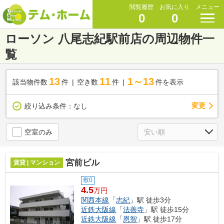
閲覧履歴
お気に入り
メニュー
0
0
ローソン 八尾志紀駅前店の周辺物件一
覧
13
11
1～13
該当物件数
件
空き数
件
件を表示
変更
絞り込み条件：
なし
空室のみ
宮前ビル
賃貸 | マンション
敷0
4.5
万円
関西本線
「
志紀
」駅 徒歩3分
近鉄大阪線
「
法善寺
」駅 徒歩15分
近鉄大阪線
「
恩智
」駅 徒歩17分