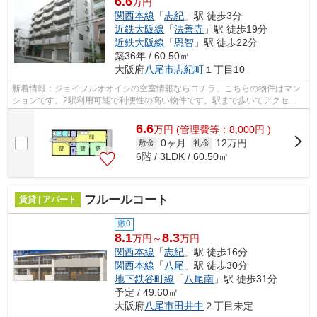
6.6
万円
関西本線
「
志紀
」駅 徒歩3分
近鉄大阪線
「
法善寺
」駅 徒歩19分
近鉄大阪線
「
恩智
」駅 徒歩22分
築36年 / 60.50㎡
大阪府
八尾市
志紀町
１丁目10
新着情報：ジョイフルオオイシの空室情報ならコチラ。こちらの物件はマン
ションです。2駅利用可能で利便性の高い物件です。駅まで歩いてアクセス
できる、徒歩4分の距離に立地する物件...
6.6
万
円
(管理費等：8,000円 )
0ヶ月
12万円
敷金
礼金
6階 / 3LDK / 60.50㎡
フルールコート
賃貸 | アパート
敷0
8.1
8.3
万円～
万円
関西本線
「
志紀
」駅 徒歩16分
関西本線
「
八尾
」駅 徒歩30分
地下鉄谷町線
「
八尾南
」駅 徒歩31分
予定 / 49.60㎡
大阪府
八尾市
田井中
２丁目未定