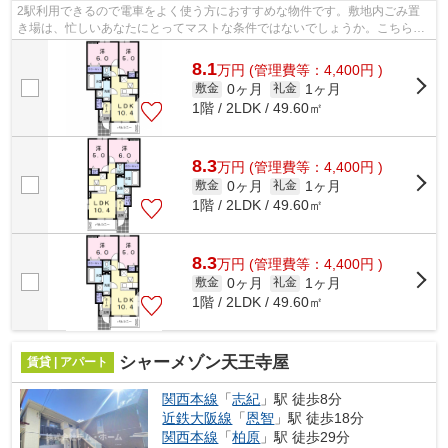
2駅利用できるので電車をよく使う方におすすめな物件です。敷地内ごみ置
き場は、忙しいあなたにとってマストな条件ではないでしょうか。こちらの
物件はアパートです。当社スタッフが地...
8.1
万
円
(管理費等：4,400円 )
0ヶ月
1ヶ月
敷金
礼金
1階 / 2LDK / 49.60㎡
8.3
万
円
(管理費等：4,400円 )
0ヶ月
1ヶ月
敷金
礼金
1階 / 2LDK / 49.60㎡
8.3
万
円
(管理費等：4,400円 )
0ヶ月
1ヶ月
敷金
礼金
1階 / 2LDK / 49.60㎡
シャーメゾン天王寺屋
賃貸 | アパート
関西本線
「
志紀
」駅 徒歩8分
近鉄大阪線
「
恩智
」駅 徒歩18分
関西本線
「
柏原
」駅 徒歩29分