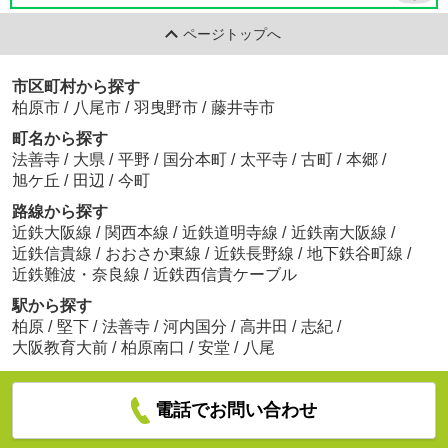
ページトップへ
市区町村から探す
柏原市
/
八尾市
/
羽曳野市
/
藤井寺市
町名から探す
法善寺
/
大県
/
平野
/
国分本町
/
太平寺
/
古町
/
本郷
/
旭ケ丘
/
田辺
/
今町
路線から探す
近鉄大阪線
/
関西本線
/
近鉄道明寺線
/
近鉄南大阪線
/
近鉄信貴線
/
おおさか東線
/
近鉄長野線
/
地下鉄谷町線
/
近鉄難波・奈良線
/
近鉄西信貴ケーブル
駅から探す
柏原
/
堅下
/
法善寺
/
河内国分
/
高井田
/
志紀
/
大阪教育大前
/
柏原南口
/
安堂
/
八尾
電話でお問い合わせ