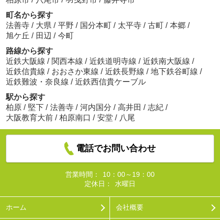
町名から探す
法善寺
/
大県
/
平野
/
国分本町
/
太平寺
/
古町
/
本郷
/
旭ケ丘
/
田辺
/
今町
路線から探す
近鉄大阪線
/
関西本線
/
近鉄道明寺線
/
近鉄南大阪線
/
近鉄信貴線
/
おおさか東線
/
近鉄長野線
/
地下鉄谷町線
/
近鉄難波・奈良線
/
近鉄西信貴ケーブル
駅から探す
柏原
/
堅下
/
法善寺
/
河内国分
/
高井田
/
志紀
/
大阪教育大前
/
柏原南口
/
安堂
/
八尾
電話でお問い合わせ
営業時間：
10：00～19：00
定休日：
水曜日
ホーム
会社概要