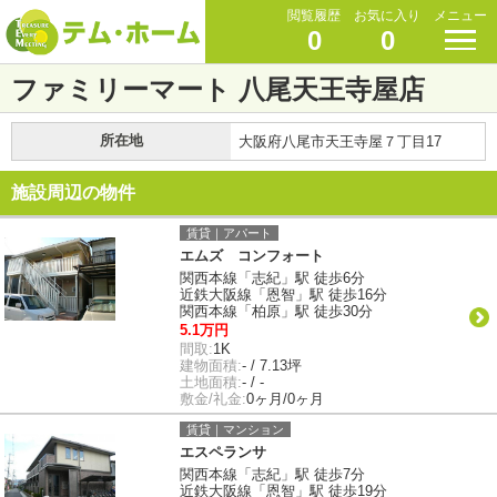
閲覧履歴
お気に入り
メニュー
0
0
ファミリーマート 八尾天王寺屋店
所在地
大阪府八尾市天王寺屋７丁目17
施設周辺の物件
賃貸｜アパート
エムズ コンフォート
関西本線「志紀」駅 徒歩6分
近鉄大阪線「恩智」駅 徒歩16分
関西本線「柏原」駅 徒歩30分
5.1万円
間取:
1K
建物面積:
- / 7.13坪
土地面積:
- / -
敷金/礼金:
0ヶ月/0ヶ月
賃貸｜マンション
エスペランサ
関西本線「志紀」駅 徒歩7分
近鉄大阪線「恩智」駅 徒歩19分