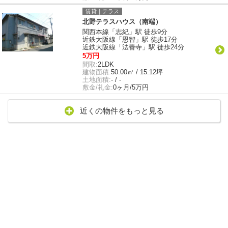
賃貸｜テラス
北野テラスハウス（南端）
関西本線「志紀」駅 徒歩9分
近鉄大阪線「恩智」駅 徒歩17分
近鉄大阪線「法善寺」駅 徒歩24分
5万円
間取:
2LDK
建物面積:
50.00㎡ / 15.12坪
土地面積:
- / -
敷金/礼金:
0ヶ月/5万円
近くの物件をもっと見る