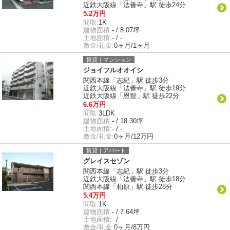
近鉄大阪線「法善寺」駅 徒歩24分
5.2万円
間取:
1K
建物面積:
- / 8.07坪
土地面積:
- / -
敷金/礼金:
0ヶ月/1ヶ月
賃貸｜マンション
ジョイフルオオイシ
関西本線「志紀」駅 徒歩3分
近鉄大阪線「法善寺」駅 徒歩19分
近鉄大阪線「恩智」駅 徒歩22分
6.6万円
間取:
3LDK
建物面積:
- / 18.30坪
土地面積:
- / -
敷金/礼金:
0ヶ月/12万円
賃貸｜アパート
グレイスセゾン
関西本線「志紀」駅 徒歩3分
近鉄大阪線「法善寺」駅 徒歩18分
関西本線「柏原」駅 徒歩28分
5.4万円
間取:
1K
建物面積:
- / 7.64坪
土地面積:
- / -
敷金/礼金:
0ヶ月/8万円