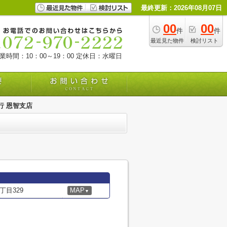
最終更新：2026年08月07日
00
00
件
件
最近見た物件
検討リスト
業時間：10：00～19：00
定休日：水曜日
行 恩智支店
目329
MAP
▼