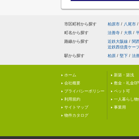
市区町村から探す
柏原市
/
八尾市
/
町名から探す
法善寺
/
大県
/
路線から探す
近鉄大阪線
/
関
近鉄西信貴ケー
駅から探す
柏原
/
堅下
/
法
ホーム
新築・築浅
会社概要
敷金・礼金0
プライバシーポリシー
ペット可
利用規約
一人暮らし物
サイトマップ
事業用
物件カタログ