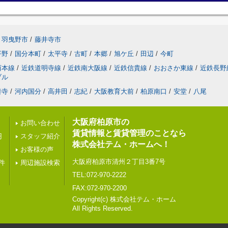
羽曳野市
/
藤井寺市
平野
/
国分本町
/
太平寺
/
古町
/
本郷
/
旭ケ丘
/
田辺
/
今町
西本線
/
近鉄道明寺線
/
近鉄南大阪線
/
近鉄信貴線
/
おおさか東線
/
近鉄長野
ブル
善寺
/
河内国分
/
高井田
/
志紀
/
大阪教育大前
/
柏原南口
/
安堂
/
八尾
大阪府柏原市の
お問い合わせ
賃貸情報と賃貸管理のことなら
円
スタッフ紹介
株式会社テム・ホームへ！
お客様の声
大阪府柏原市清州２丁目3番7号
件
周辺施設検索
TEL:072-970-2222
FAX:072-970-2200
Copyright(c) 株式会社テム・ホーム
All Rights Reserved.