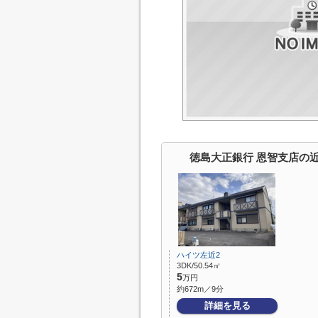
徳島大正銀行 恩智支店の
ハイツ左近2
3DK/50.54㎡
5
万円
約672m／9分
詳細を見る