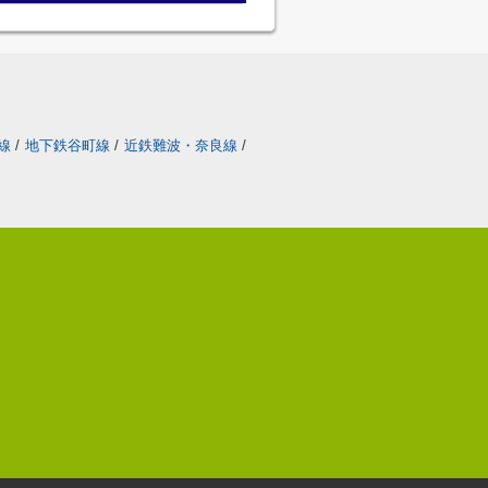
線
/
地下鉄谷町線
/
近鉄難波・奈良線
/