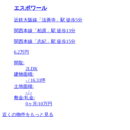
エスポワール
近鉄大阪線「法善寺」駅 徒歩5分
関西本線「柏原」駅 徒歩13分
関西本線「志紀」駅 徒歩15分
6.2万円
間取:
2LDK
建物面積:
- / 16.33坪
土地面積:
- / -
敷金/礼金:
0ヶ月/10万円
近くの物件をもっと見る