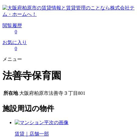
閲覧履歴
0
お気に入り
0
メニュー
法善寺保育園
所在地
大阪府柏原市法善寺３丁目801
施設周辺の物件
賃貸｜店舗一部