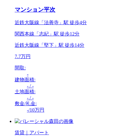
マンション平次
近鉄大阪線「法善寺」駅 徒歩4分
関西本線「志紀」駅 徒歩12分
近鉄大阪線「堅下」駅 徒歩14分
7.7万円
間取:
-
建物面積:
- / -
土地面積:
- / -
敷金/礼金:
-/10万円
賃貸｜アパート