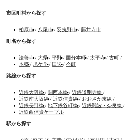
市区町村から探す
柏原市
/
八尾市
/
羽曳野市
/
藤井寺市
町名から探す
法善寺
/
大県
/
平野
/
国分本町
/
太平寺
/
古町
/
本郷
/
旭ケ丘
/
田辺
/
今町
路線から探す
近鉄大阪線
/
関西本線
/
近鉄道明寺線
/
近鉄南大阪線
/
近鉄信貴線
/
おおさか東線
/
近鉄長野線
/
地下鉄谷町線
/
近鉄難波・奈良線
/
近鉄西信貴ケーブル
駅から探す