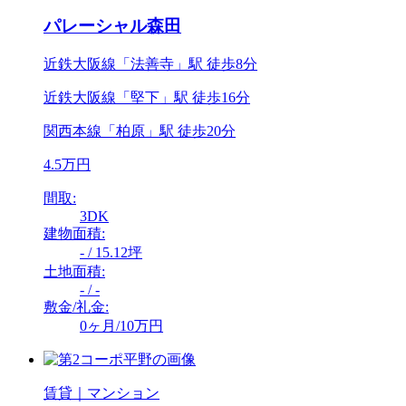
パレーシャル森田
近鉄大阪線「法善寺」駅 徒歩8分
近鉄大阪線「堅下」駅 徒歩16分
関西本線「柏原」駅 徒歩20分
4.5万円
間取:
3DK
建物面積:
- / 15.12坪
土地面積:
- / -
敷金/礼金:
0ヶ月/10万円
賃貸｜マンション