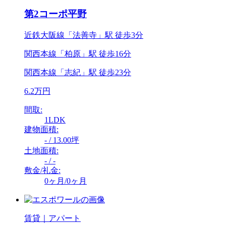
第2コーポ平野
近鉄大阪線「法善寺」駅 徒歩3分
関西本線「柏原」駅 徒歩16分
関西本線「志紀」駅 徒歩23分
6.2万円
間取:
1LDK
建物面積:
- / 13.00坪
土地面積:
- / -
敷金/礼金:
0ヶ月/0ヶ月
賃貸｜アパート