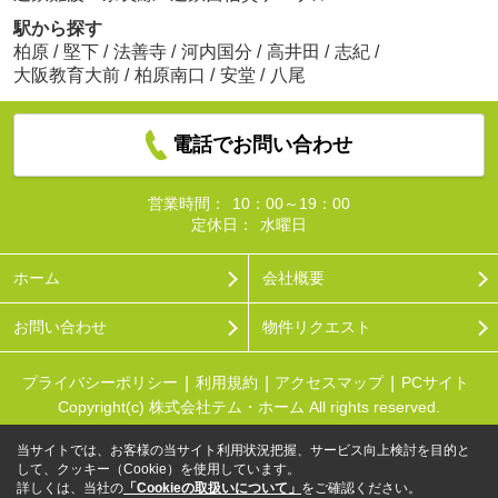
駅から探す
柏原
/
堅下
/
法善寺
/
河内国分
/
高井田
/
志紀
/
大阪教育大前
/
柏原南口
/
安堂
/
八尾
電話でお問い合わせ
営業時間：
10：00～19：00
定休日：
水曜日
ホーム
会社概要
お問い合わせ
物件リクエスト
プライバシーポリシー
利用規約
アクセスマップ
PCサイト
Copyright(c) 株式会社テム・ホーム All rights reserved.
当サイトでは、お客様の当サイト利用状況把握、サービス向上検討を目的と
して、クッキー（Cookie）を使用しています。
詳しくは、当社の
「Cookieの取扱いについて」
をご確認ください。