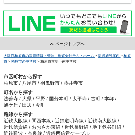
ページトップへ
大阪府柏原市の賃貸情報・管理｜株式会社テム・ホーム
>
周辺施設案内
>
柏原
市
>
柏原市の中学校
>
柏原市立堅下南中学校
市区町村から探す
柏原市
/
八尾市
/
羽曳野市
/
藤井寺市
町名から探す
法善寺
/
大県
/
平野
/
国分本町
/
太平寺
/
古町
/
本郷
/
旭ケ丘
/
田辺
/
今町
路線から探す
近鉄大阪線
/
関西本線
/
近鉄道明寺線
/
近鉄南大阪線
/
近鉄信貴線
/
おおさか東線
/
近鉄長野線
/
地下鉄谷町線
/
近鉄難波・奈良線
/
近鉄西信貴ケーブル