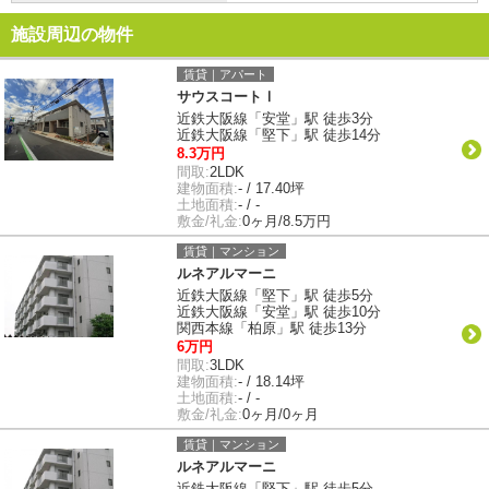
施設周辺の物件
賃貸｜アパート
サウスコートⅠ
近鉄大阪線「安堂」駅 徒歩3分
近鉄大阪線「堅下」駅 徒歩14分
8.3万円
間取:
2LDK
建物面積:
- / 17.40坪
土地面積:
- / -
敷金/礼金:
0ヶ月/8.5万円
賃貸｜マンション
ルネアルマーニ
近鉄大阪線「堅下」駅 徒歩5分
近鉄大阪線「安堂」駅 徒歩10分
関西本線「柏原」駅 徒歩13分
6万円
間取:
3LDK
建物面積:
- / 18.14坪
土地面積:
- / -
敷金/礼金:
0ヶ月/0ヶ月
賃貸｜マンション
ルネアルマーニ
近鉄大阪線「堅下」駅 徒歩5分