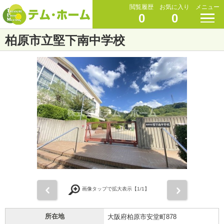
閲覧履歴
お気に入り
メニュー
0
0
柏原市立堅下南中学校
前
次
画像タップで拡大表示【
1
/1】
所在地
大阪府柏原市安堂町878