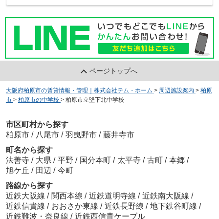
ページトップへ
大阪府柏原市の賃貸情報・管理｜株式会社テム・ホーム
>
周辺施設案内
>
柏原
市
>
柏原市の中学校
>
柏原市立堅下北中学校
市区町村から探す
柏原市
/
八尾市
/
羽曳野市
/
藤井寺市
町名から探す
法善寺
/
大県
/
平野
/
国分本町
/
太平寺
/
古町
/
本郷
/
旭ケ丘
/
田辺
/
今町
路線から探す
近鉄大阪線
/
関西本線
/
近鉄道明寺線
/
近鉄南大阪線
/
近鉄信貴線
/
おおさか東線
/
近鉄長野線
/
地下鉄谷町線
/
近鉄難波・奈良線
/
近鉄西信貴ケーブル