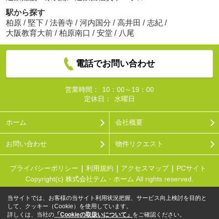
駅から探す
柏原
/
堅下
/
法善寺
/
河内国分
/
高井田
/
志紀
/
大阪教育大前
/
柏原南口
/
安堂
/
八尾
電話でお問い合わせ
営業時間：
10：00～19：00
定休日：
水曜日
ホーム
会社概要
お問い合わせ
物件リクエスト
プライバシーポリシー
利用規約
アクセスマップ
PCサイト
Copyright(c) 株式会社テム・ホーム All rights reserved.
当サイトでは、お客様の当サイト利用状況把握、サービス向上検討を目的と
して、クッキー（Cookie）を使用しています。
詳しくは、当社の
「Cookieの取扱いについて」
をご確認ください。