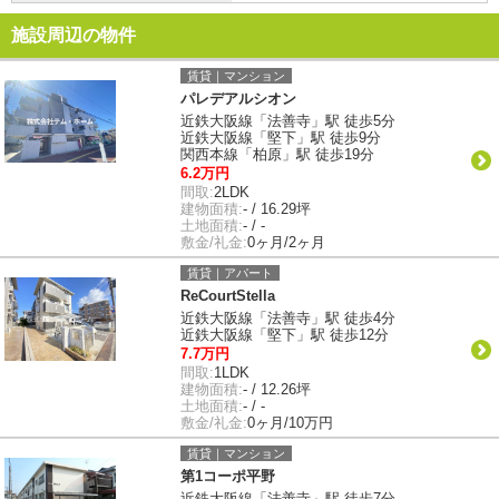
施設周辺の物件
賃貸｜マンション
パレデアルシオン
近鉄大阪線「法善寺」駅 徒歩5分
近鉄大阪線「堅下」駅 徒歩9分
関西本線「柏原」駅 徒歩19分
6.2万円
間取:
2LDK
建物面積:
- / 16.29坪
土地面積:
- / -
敷金/礼金:
0ヶ月/2ヶ月
賃貸｜アパート
ReCourtStella
近鉄大阪線「法善寺」駅 徒歩4分
近鉄大阪線「堅下」駅 徒歩12分
7.7万円
間取:
1LDK
建物面積:
- / 12.26坪
土地面積:
- / -
敷金/礼金:
0ヶ月/10万円
賃貸｜マンション
第1コーポ平野
近鉄大阪線「法善寺」駅 徒歩7分