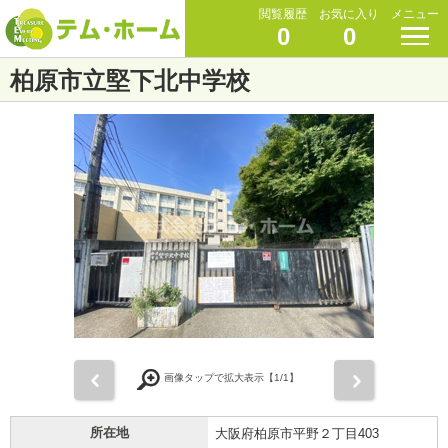
閲覧履歴
お気に入り
メニュー
0
0
柏原市立堅下北中学校
前
次
画像タップで拡大表示【
1
/1】
所在地
大阪府柏原市平野２丁目403