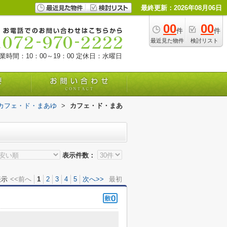
最終更新：2026年08月06日
00
00
件
件
最近見た物件
検討リスト
業時間：10：00～19：00
定休日：水曜日
カフェ・ド・まあゆ
>
カフェ・ド・まあ
表示件数：
表示
<<前へ
1
2
3
4
5
次へ>>
最初