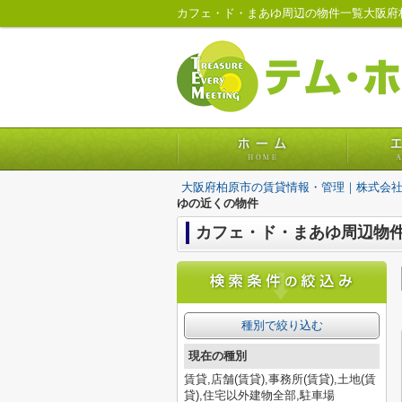
カフェ・ド・まあゆ周辺の物件一覧大阪府
大阪府柏原市の賃貸情報・管理｜株式会
ゆの近くの物件
カフェ・ド・まあゆ周辺物
種別で絞り込む
現在の種別
賃貸,店舗(賃貸),事務所(賃貸),土地(賃
貸),住宅以外建物全部,駐車場