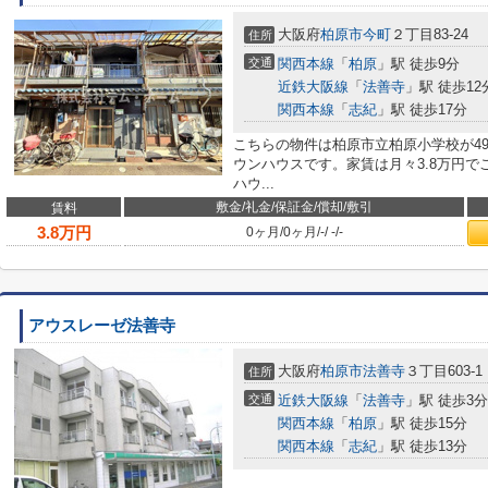
大阪府
柏原市
今町
２丁目83-24
住所
交通
関西本線
「
柏原
」駅 徒歩9分
近鉄大阪線
「
法善寺
」駅 徒歩12
関西本線
「
志紀
」駅 徒歩17分
こちらの物件は柏原市立柏原小学校が4
ウンハウスです。家賃は月々3.8万円で
ハウ...
敷金/礼金/保証金/償却/敷引
賃料
3.8
万円
0ヶ月
/
0ヶ月
/
-
/
-
/
-
アウスレーゼ法善寺
大阪府
柏原市
法善寺
３丁目603-1
住所
交通
近鉄大阪線
「
法善寺
」駅 徒歩3分
関西本線
「
柏原
」駅 徒歩15分
関西本線
「
志紀
」駅 徒歩13分