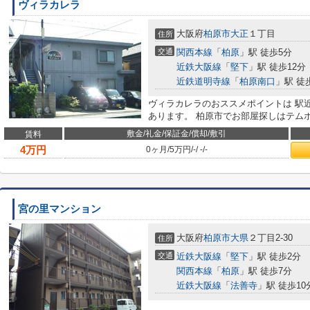
ヴィラカレラ
大阪府
柏原市
大正
１丁目
住所
交通
関西本線
「
柏原
」駅 徒歩5分
近鉄大阪線
「
堅下
」駅 徒歩12分
近鉄道明寺線
「
柏原南口
」駅 徒
ヴィラカレラのおススメポイントは 駅
あります。 柏原市でお部屋探しはテムホームま
敷金/礼金/保証金/償却/敷引
賃料
4
万円
0ヶ月
/
5万円
/
-
/
-
/
-
宮の里マンション
大阪府
柏原市
大県
２丁目2-30
住所
交通
近鉄大阪線
「
堅下
」駅 徒歩2分
関西本線
「
柏原
」駅 徒歩7分
近鉄大阪線
「
法善寺
」駅 徒歩10