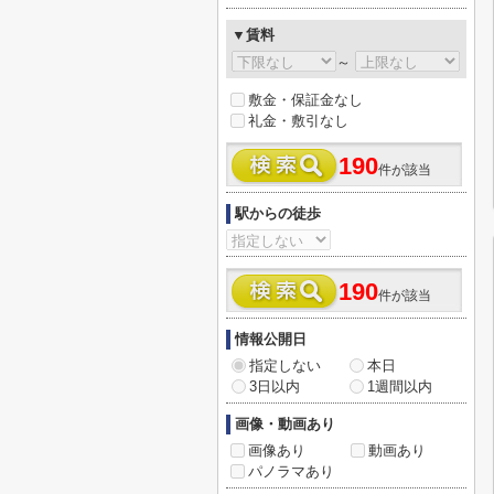
▼賃料
～
敷金・保証金なし
礼金・敷引なし
190
件が該当
駅からの徒歩
190
件が該当
情報公開日
指定しない
本日
3日以内
1週間以内
画像・動画あり
画像あり
動画あり
パノラマあり