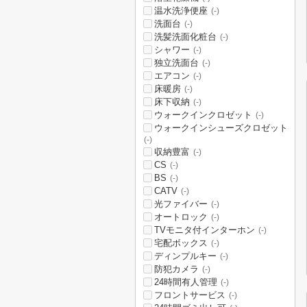
温水洗浄便座
(-)
洗面台
(-)
洗髪洗面化粧台
(-)
シャワー
(-)
独立洗面台
(-)
エアコン
(-)
床暖房
(-)
床下収納
(-)
ウォークインクロゼット
(-)
ウォークインシューズクロゼット
(-)
収納豊富
(-)
CS
(-)
BS
(-)
CATV
(-)
光ファイバー
(-)
オートロック
(-)
TVモニタ付インターホン
(-)
宅配ボックス
(-)
ディンプルキー
(-)
防犯カメラ
(-)
24時間有人管理
(-)
フロントサービス
(-)