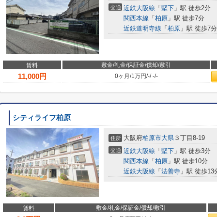
交通
近鉄大阪線
「
堅下
」駅 徒歩2分
関西本線
「
柏原
」駅 徒歩7分
近鉄道明寺線
「
柏原
」駅 徒歩7分
敷金/礼金/保証金/償却/敷引
賃料
11,000
円
0ヶ月
/
1万円
/
-
/
-
/
-
シティライフ柏原
大阪府
柏原市
大県
３丁目8-19
住所
交通
近鉄大阪線
「
堅下
」駅 徒歩3分
関西本線
「
柏原
」駅 徒歩10分
近鉄大阪線
「
法善寺
」駅 徒歩13
敷金/礼金/保証金/償却/敷引
賃料