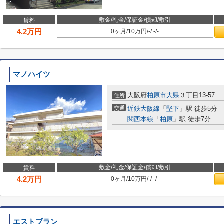
敷金/礼金/保証金/償却/敷引
賃料
4.2
万円
0ヶ月
/
10万円
/
-
/
-
/
-
マノハイツ
大阪府
柏原市
大県
３丁目13-57
住所
交通
近鉄大阪線
「
堅下
」駅 徒歩5分
関西本線
「
柏原
」駅 徒歩7分
敷金/礼金/保証金/償却/敷引
賃料
4.2
万円
0ヶ月
/
10万円
/
-
/
-
/
-
エストブラン