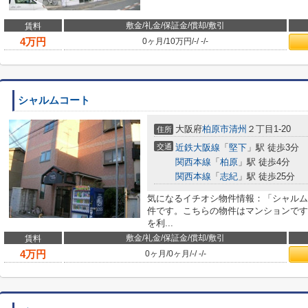
敷金/礼金/保証金/償却/敷引
賃料
4
万円
0ヶ月
/
10万円
/
-
/
-
/
-
シャルムコート
大阪府
柏原市
清州
２丁目1-20
住所
交通
近鉄大阪線
「
堅下
」駅 徒歩3分
関西本線
「
柏原
」駅 徒歩4分
関西本線
「
志紀
」駅 徒歩25分
気になるイチオシ物件情報：「シャルム
件です。こちらの物件はマンションです
を利...
敷金/礼金/保証金/償却/敷引
賃料
4
万円
0ヶ月
/
0ヶ月
/
-
/
-
/
-