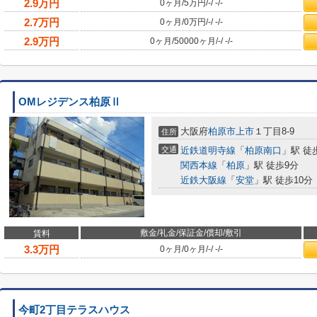
2.9
万円
0ヶ月
/
5万円
/
-
/
-
/
-
2.7
万円
0ヶ月
/
0万円
/
-
/
-
/
-
2.9
万円
0ヶ月
/
50000ヶ月
/
-
/
-
/
-
OMレジデンス柏原Ⅱ
大阪府
柏原市
上市
１丁目8-9
住所
交通
近鉄道明寺線
「
柏原南口
」駅 徒
関西本線
「
柏原
」駅 徒歩9分
近鉄大阪線
「
安堂
」駅 徒歩10分
敷金/礼金/保証金/償却/敷引
賃料
3.3
万円
0ヶ月
/
0ヶ月
/
-
/
-
/
-
今町2丁目テラスハウス