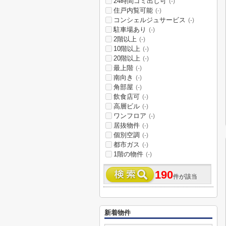
24時間ゴミ出し可
(-)
住戸内覧可能
(-)
コンシェルジュサービス
(-)
駐車場あり
(-)
2階以上
(-)
10階以上
(-)
20階以上
(-)
最上階
(-)
南向き
(-)
角部屋
(-)
飲食店可
(-)
高層ビル
(-)
ワンフロア
(-)
居抜物件
(-)
個別空調
(-)
都市ガス
(-)
1階の物件
(-)
190
件が該当
新着物件