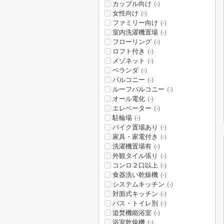
カップル向け
(-)
女性向け
(-)
ファミリー向け
(-)
室内洗濯機置場
(-)
フローリング
(-)
ロフト付き
(-)
メゾネット
(-)
ベランダ
(-)
バルコニー
(-)
ルーフバルコニー
(-)
オール電化
(-)
エレベーター
(-)
駐輪場
(-)
バイク置場あり
(-)
家具・家電付き
(-)
洗濯機置場有
(-)
外観タイル張り
(-)
コンロ２口以上
(-)
食器洗い乾燥機
(-)
システムキッチン
(-)
対面式キッチン
(-)
バス・トイレ別
(-)
追焚機能浴室
(-)
浴室乾燥機
(-)