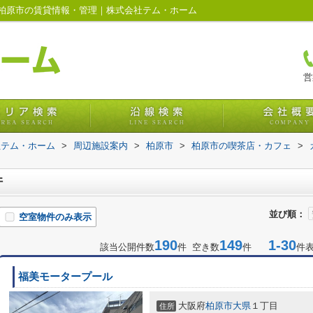
柏原市の賃貸情報・管理｜株式会社テム・ホーム
営
社テム・ホーム
>
周辺施設案内
>
柏原市
>
柏原市の喫茶店・カフェ
>
件
並び順：
空室物件のみ表示
190
149
1-30
該当公開件数
件 空き数
件
件
福美モータープール
大阪府
柏原市
大県
１丁目
住所