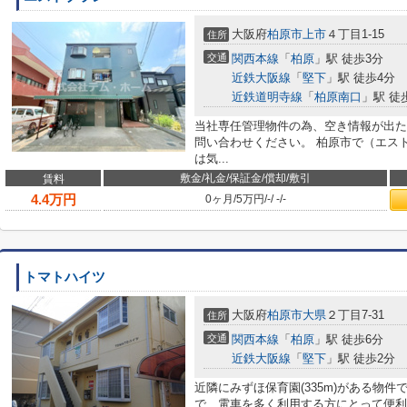
大阪府
柏原市
上市
４丁目1-15
住所
交通
関西本線
「
柏原
」駅 徒歩3分
近鉄大阪線
「
堅下
」駅 徒歩4分
近鉄道明寺線
「
柏原南口
」駅 徒
当社専任管理物件の為、空き情報が出た
問い合わせください。 柏原市で（エス
は気...
敷金/礼金/保証金/償却/敷引
賃料
4.4
万円
0ヶ月
/
5万円
/
-
/
-
/
-
トマトハイツ
大阪府
柏原市
大県
２丁目7-31
住所
交通
関西本線
「
柏原
」駅 徒歩6分
近鉄大阪線
「
堅下
」駅 徒歩2分
近隣にみずほ保育園(335m)がある物
で、電車を多く利用する方にとって便利