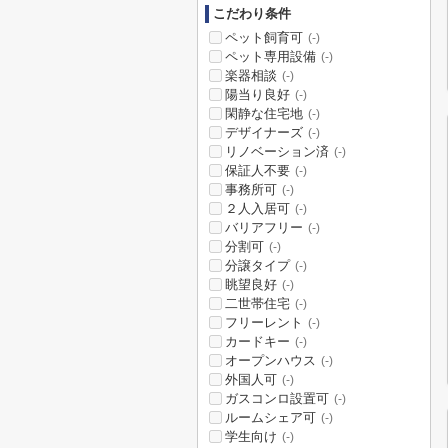
こだわり条件
ペット飼育可
(-)
ペット専用設備
(-)
楽器相談
(-)
陽当り良好
(-)
閑静な住宅地
(-)
デザイナーズ
(-)
リノベーション済
(-)
保証人不要
(-)
事務所可
(-)
２人入居可
(-)
バリアフリー
(-)
分割可
(-)
分譲タイプ
(-)
眺望良好
(-)
二世帯住宅
(-)
フリーレント
(-)
カードキー
(-)
オープンハウス
(-)
外国人可
(-)
ガスコンロ設置可
(-)
ルームシェア可
(-)
学生向け
(-)