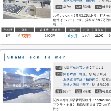
近鉄道明寺線
「
柏原南口
」駅 徒
築2年
3階建
軽量
築年
階数
構造
お使いいただける駅は2駅あり、行き先
物件はアパートです。賃料が月9.7万
報：「...
所在階
賃料
管理費・共益費
敷金
礼金
間取り
9.7
万円
0ヶ月
1階
6,000円
1ヶ月
2LDK
6
ＳｈａＭａｉｓｏｎ ｌａ ｍｅｒ
大阪府
柏原市
大正
２丁目8-1
住所
交通
関西本線
「
柏原
」駅 徒歩10分
近鉄道明寺線
「
柏原南口
」駅 徒
近鉄大阪線
「
堅下
」駅 徒歩19分
築2年
2階建
軽量
築年
階数
構造
関西本線柏原駅駅周辺物件：shamaison
マツモトキヨシ 柏原駅前店まで248m
性が...