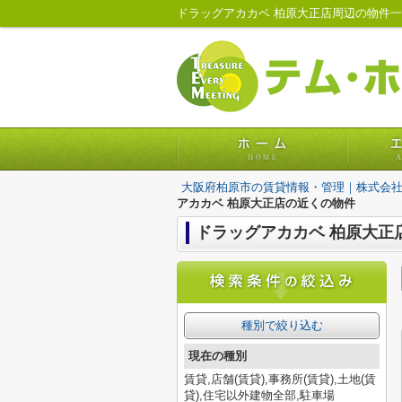
大阪府柏原市の賃貸情報・管理｜株式会
アカカベ 柏原大正店の近くの物件
ドラッグアカカベ 柏原大正店
種別で絞り込む
現在の種別
賃貸,店舗(賃貸),事務所(賃貸),土地(賃
貸),住宅以外建物全部,駐車場