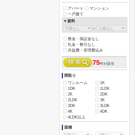
アパート
マンション
一戸建て
▼賃料
～
敷金・保証金なし
礼金・敷引なし
共益費・管理費込み
75
件が該当
間取り
ワンルーム
1K
1DK
1LDK
2K
2DK
2LDK
3K
3DK
3LDK
4K
4DK
4LDK以上
面積
～