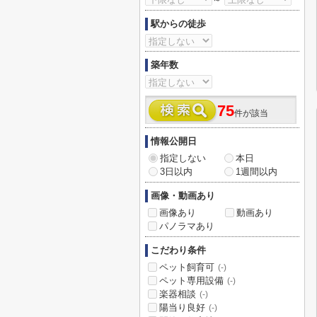
駅からの徒歩
築年数
75
件が該当
情報公開日
指定しない
本日
3日以内
1週間以内
画像・動画あり
画像あり
動画あり
パノラマあり
こだわり条件
ペット飼育可
(-)
ペット専用設備
(-)
楽器相談
(-)
陽当り良好
(-)