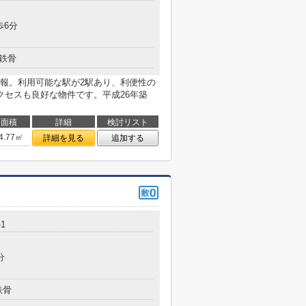
歩6分
鉄骨
報。利用可能な駅が2駅あり、利便性の
クセスも良好な物件です。平成26年築
面積
詳細
検討リスト
4.77㎡
詳細を見る
追加する
1
分
鉄骨