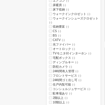
エアコン
(-)
床暖房
(-)
床下収納
(-)
ウォークインクロゼット
(-)
ウォークインシューズクロゼット
(-)
収納豊富
(-)
CS
(-)
BS
(-)
CATV
(-)
光ファイバー
(-)
オートロック
(-)
TVモニタ付インターホン
(-)
宅配ボックス
(-)
ディンプルキー
(-)
防犯カメラ
(-)
24時間有人管理
(-)
フロントサービス
(-)
24時間ゴミ出し可
(-)
住戸内覧可能
(-)
コンシェルジュサービス
(-)
駐車場あり
(-)
2階以上
(-)
10階以上
(-)