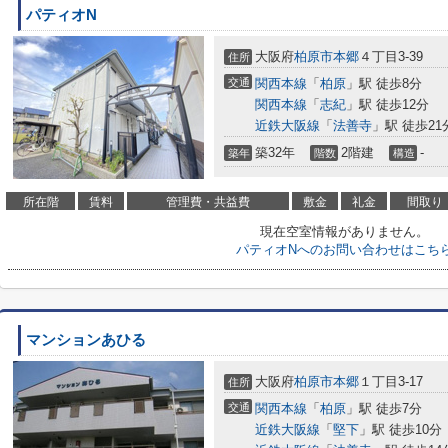
パティオN
大阪府
柏原市
本郷
４丁目3-39
住所
交通
関西本線
「
柏原
」駅 徒歩8分
関西本線
「
志紀
」駅 徒歩12分
近鉄大阪線
「
法善寺
」駅 徒歩21
築32年
2階建
-
築年
階数
構造
所在階
賃料
管理費・共益費
敷金
礼金
間取り
現在空室情報がありません。
パティオNへのお問い合わせはこち
マンションあひる
大阪府
柏原市
本郷
１丁目3-17
住所
交通
関西本線
「
柏原
」駅 徒歩7分
近鉄大阪線
「
堅下
」駅 徒歩10分