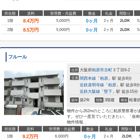
所在階
賃料
管理費・共益費
敷金
礼金
間取り
8.4
万円
0ヶ月
1階
5,000円
2ヶ月
2LDK
5
8.5
万円
0ヶ月
2階
5,000円
2ヶ月
2LDK
5
フルール
大阪府
柏原市
古町
３丁目6-2
住所
交通
関西本線
「
柏原
」駅 徒歩9分
近鉄道明寺線
「
柏原
」駅 徒歩9分
近鉄大阪線
「
堅下
」駅 徒歩15分
築2年
3階建
軽量
築年
階数
構造
物件から262mのところに柏原警察署
す。ぜひ一度見ていただきたい、「仮称
物件情報...
所在階
賃料
管理費・共益費
敷金
礼金
間取り
9.2
万円
0ヶ月
1階
6,000円
2ヶ月
2LDK