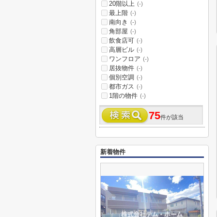
20階以上
(-)
最上階
(-)
南向き
(-)
角部屋
(-)
飲食店可
(-)
高層ビル
(-)
ワンフロア
(-)
居抜物件
(-)
個別空調
(-)
都市ガス
(-)
1階の物件
(-)
75
件が該当
新着物件