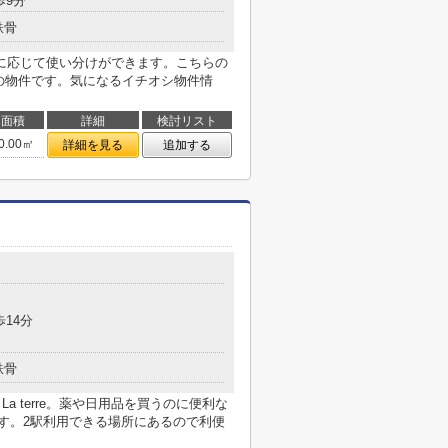
歩9分
鉄骨
に応じて使い分けができます。こちらの
円の物件です。気になるイチオシ物件情
面積
詳細
検討リスト
0.00㎡
詳細を見る
追加する
歩14分
鉄骨
 La terre。薬や日用品を買うのに便利な
です。2駅利用できる場所にあるので利便