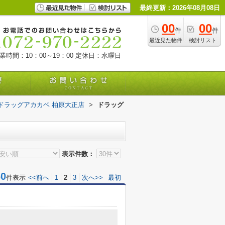
最終更新：2026年08月08日
00
00
件
件
最近見た物件
検討リスト
業時間：10：00～19：00
定休日：水曜日
ドラッグアカカベ 柏原大正店
>
ドラッグ
表示件数：
0
件表示
<<前へ
1
2
3
次へ>>
最初