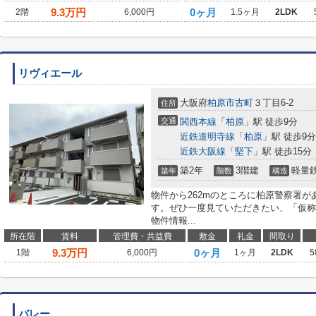
9.3
万円
0ヶ月
2階
6,000円
1.5ヶ月
2LDK
リヴィエール
大阪府
柏原市
古町
３丁目6-2
住所
交通
関西本線
「
柏原
」駅 徒歩9分
近鉄道明寺線
「
柏原
」駅 徒歩9分
近鉄大阪線
「
堅下
」駅 徒歩15分
築2年
3階建
軽量
築年
階数
構造
物件から262mのところに柏原警察署
す。ぜひ一度見ていただきたい、「仮称
物件情報...
所在階
賃料
管理費・共益費
敷金
礼金
間取り
9.3
万円
0ヶ月
1階
6,000円
1ヶ月
2LDK
5
バレー