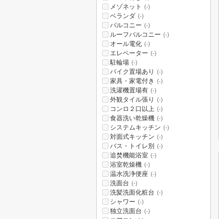
メゾネット
(-)
ベランダ
(-)
バルコニー
(-)
ルーフバルコニー
(-)
オール電化
(-)
エレベーター
(-)
駐輪場
(-)
バイク置場あり
(-)
家具・家電付き
(-)
洗濯機置場有
(-)
外観タイル張り
(-)
コンロ２口以上
(-)
食器洗い乾燥機
(-)
システムキッチン
(-)
対面式キッチン
(-)
バス・トイレ別
(-)
追焚機能浴室
(-)
浴室乾燥機
(-)
温水洗浄便座
(-)
洗面台
(-)
洗髪洗面化粧台
(-)
シャワー
(-)
独立洗面台
(-)