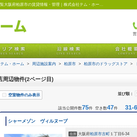
ドラッグアカカベ 柏原大正店周辺の物件一覧大阪府柏原市の賃貸情報・管理｜株式会社テム・ホーム(2ページ目)
営
社テム・ホーム
>
周辺施設案内
>
柏原市
>
柏原市のドラッグストア
>
周辺物件(2ページ目)
並び順：
空室物件のみ表示
75
47
31-6
該当公開件数
件 空き数
件
シャーメゾン ヴィルヌーブ
大阪府
柏原市
古町
１丁目6-34
住所