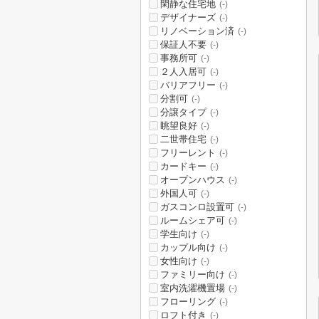
閑静な住宅地
(-)
デザイナーズ
(-)
リノベーション済
(-)
保証人不要
(-)
事務所可
(-)
２人入居可
(-)
バリアフリー
(-)
分割可
(-)
分譲タイプ
(-)
眺望良好
(-)
二世帯住宅
(-)
フリーレント
(-)
カードキー
(-)
オープンハウス
(-)
外国人可
(-)
ガスコンロ設置可
(-)
ルームシェア可
(-)
学生向け
(-)
カップル向け
(-)
女性向け
(-)
ファミリー向け
(-)
室内洗濯機置場
(-)
フローリング
(-)
ロフト付き
(-)