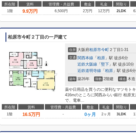
所在階
賃料
管理費・共益費
敷金
礼金
間取り
9.9
万円
1階
6,500円
2万円
12万円
2LDK
6
柏原市今町２丁目の一戸建て
大阪府
柏原市
今町
２丁目1-31
住所
交通
関西本線
「
柏原
」駅 徒歩6分
近鉄大阪線
「
堅下
」駅 徒歩10分
近鉄道明寺線
「
柏原
」駅 徒歩6分
築26年
2階建
木造
築年
階数
構造
薬や日用品を買うのに便利なマツモトキヨ
416mのところに関西みらい銀行 柏原
で、電車...
所在階
賃料
管理費・共益費
敷金
礼金
間取り
16.5
万円
0ヶ月
1階
-
2ヶ月
3LDK
1