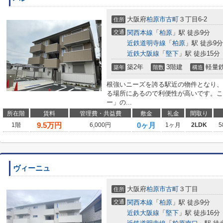
大阪府
柏原市
古町
３丁目6-2
住所
交通
関西本線
「
柏原
」駅 徒歩9分
近鉄道明寺線
「
柏原
」駅 徒歩9分
近鉄大阪線
「
堅下
」駅 徒歩15分
築2年
3階建
軽量
築年
階数
構造
根強いニーズを誇る駅近の物件となり、
る場所にあるので利便性が高いです。こ
ー」の...
所在階
賃料
管理費・共益費
敷金
礼金
間取り
9.5
万円
0ヶ月
1階
6,000円
1ヶ月
2LDK
5
ヴィーニュ
大阪府
柏原市
古町
３丁目
住所
交通
関西本線
「
柏原
」駅 徒歩9分
近鉄大阪線
「
堅下
」駅 徒歩16分