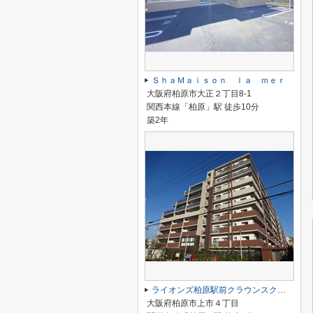
ＳｈａＭａｉｓｏｎ ｌａ ｍｅｒ
大阪府柏原市大正２丁目8-1
関西本線「柏原」駅 徒歩10分
築2年
ライオンズ柏原駅前クラウンスクエア
大阪府柏原市上市４丁目