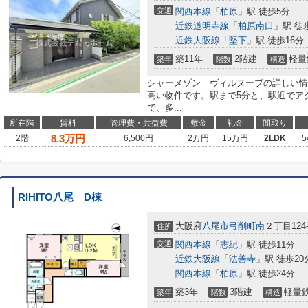
交通
関西本線
「
柏原
」駅 徒歩5分
近鉄道明寺線
「
柏原南口
」駅 徒
近鉄大阪線
「
堅下
」駅 徒歩16分
築11年
2階建
軽量
築年
階数
構造
シャーメゾン ヴィルヌーブの詳しい情
高い物件です。駅まで5分と、駅近でア
で、多...
所在階
賃料
管理費・共益費
敷金
礼金
間取り
8.3
万円
2階
6,500円
2万円
15万円
2LDK
5
RIHITO八尾 D棟
大阪府
八尾市
弓削町南
２丁目124-
住所
交通
関西本線
「
志紀
」駅 徒歩11分
近鉄大阪線
「
法善寺
」駅 徒歩20
関西本線
「
柏原
」駅 徒歩24分
築3年
3階建
軽量
築年
階数
構造