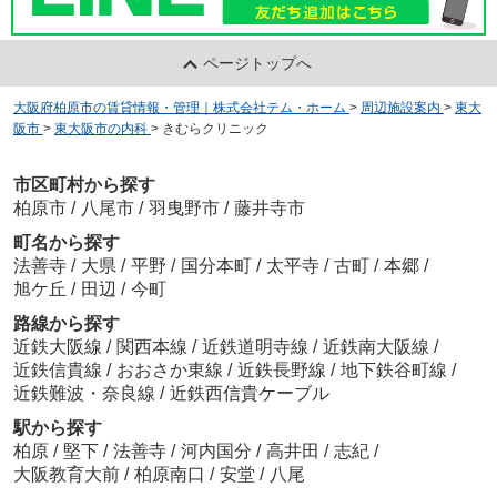
ページトップへ
大阪府柏原市の賃貸情報・管理｜株式会社テム・ホーム
>
周辺施設案内
>
東大
阪市
>
東大阪市の内科
>
きむらクリニック
市区町村から探す
柏原市
/
八尾市
/
羽曳野市
/
藤井寺市
町名から探す
法善寺
/
大県
/
平野
/
国分本町
/
太平寺
/
古町
/
本郷
/
旭ケ丘
/
田辺
/
今町
路線から探す
近鉄大阪線
/
関西本線
/
近鉄道明寺線
/
近鉄南大阪線
/
近鉄信貴線
/
おおさか東線
/
近鉄長野線
/
地下鉄谷町線
/
近鉄難波・奈良線
/
近鉄西信貴ケーブル
駅から探す
柏原
/
堅下
/
法善寺
/
河内国分
/
高井田
/
志紀
/
大阪教育大前
/
柏原南口
/
安堂
/
八尾