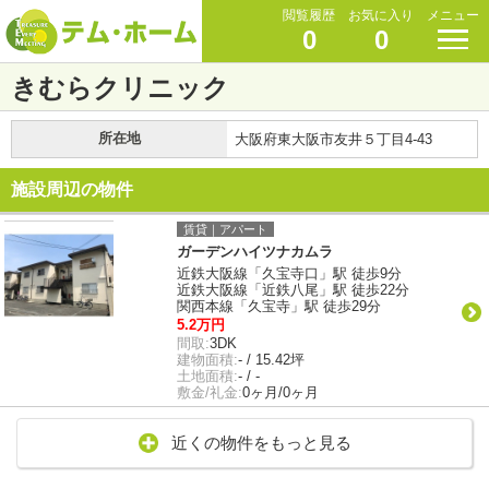
閲覧履歴
お気に入り
メニュー
0
0
きむらクリニック
所在地
大阪府東大阪市友井５丁目4-43
施設周辺の物件
賃貸｜アパート
ガーデンハイツナカムラ
近鉄大阪線「久宝寺口」駅 徒歩9分
近鉄大阪線「近鉄八尾」駅 徒歩22分
関西本線「久宝寺」駅 徒歩29分
5.2万円
間取:
3DK
建物面積:
- / 15.42坪
土地面積:
- / -
敷金/礼金:
0ヶ月/0ヶ月
近くの物件をもっと見る