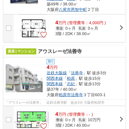
築49年 / 38.00㎡
大阪府
八尾市
恩智中町
２丁目
4
万
円
(管理費等：4,000円 )
0ヶ月
0ヶ月
敷金
礼金
3階 / 2DK / 38.00㎡
アウスレーゼ法善寺
賃貸 | マンション
敷0
4
万円
近鉄大阪線
「
法善寺
」駅 徒歩3分
関西本線
「
柏原
」駅 徒歩15分
関西本線
「
志紀
」駅 徒歩13分
築37年 / 40.00㎡
大阪府
柏原市
法善寺
３丁目603-1
「アウスレーゼ法善寺」 近鉄法善寺駅 徒歩3分 大阪府柏原市
4
万
円
(管理費等：- )
0ヶ月
10万円
敷金
礼金
3階 / 2DK / 40.00㎡