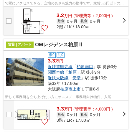
で駅にアクセスできる、立地の良さも魅力の物件です。家賃5万円以下の物
件をお探しの方にもおすすめです。気にな...
3.2
万
円
(管理費等：2,000円 )
0ヶ月
0ヶ月
敷金
礼金
2階 / 1K / 18.00㎡
OMレジデンス柏原Ⅱ
賃貸 | アパート
敷0
礼0
3.3
万円
近鉄道明寺線
「
柏原南口
」駅 徒歩3分
関西本線
「
柏原
」駅 徒歩9分
近鉄大阪線
「
安堂
」駅 徒歩10分
築32年 / 17.80㎡
大阪府
柏原市
上市
１丁目8-9
新しく事務所を立ち上げたい方にオススメ、事務所向け物件。入居
3.3
万
円
(管理費等：4,000円 )
0ヶ月
0ヶ月
敷金
礼金
3階 / 1R / 17.80㎡