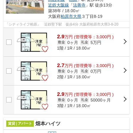
近鉄大阪線
「
法善寺
」駅 徒歩13分
築38年 / 18.00㎡
大阪府
柏原市
大県
３丁目8-19
「シティライフ柏原」 近鉄堅下駅 徒歩4分 大阪府柏原市大県3-8-20
2.9
万
円
(管理費等：3,000円 )
0ヶ月
5万円
敷金
礼金
1階 / 1R / 18.00㎡
2.7
万
円
(管理費等：3,000円 )
0ヶ月
0万円
敷金
礼金
2階 / 1R / 18.00㎡
2.9
万
円
(管理費等：3,000円 )
0ヶ月
50000ヶ月
敷金
礼金
3階 / 1R / 18.00㎡
畑本ハイツ
賃貸 | アパート