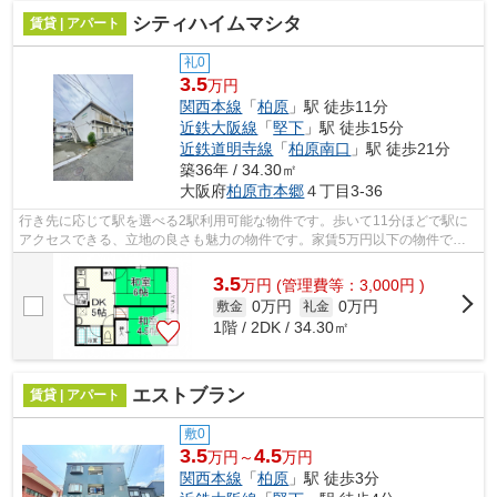
シティハイムマシタ
賃貸 | アパート
礼0
3.5
万円
関西本線
「
柏原
」駅 徒歩11分
近鉄大阪線
「
堅下
」駅 徒歩15分
近鉄道明寺線
「
柏原南口
」駅 徒歩21分
築36年 / 34.30㎡
大阪府
柏原市
本郷
４丁目3-36
行き先に応じて駅を選べる2駅利用可能な物件です。歩いて11分ほどで駅に
アクセスできる、立地の良さも魅力の物件です。家賃5万円以下の物件で
す。シティハイムマシタの詳しい情報。柏...
3.5
万
円
(管理費等：3,000円 )
0万円
0万円
敷金
礼金
1階 / 2DK / 34.30㎡
エストブラン
賃貸 | アパート
敷0
3.5
4.5
万円～
万円
関西本線
「
柏原
」駅 徒歩3分