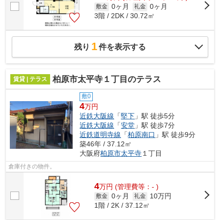
0ヶ月
0ヶ月
敷金
礼金
3階 / 2DK / 30.72㎡
1
残り
件を表示する
柏原市太平寺１丁目のテラス
賃貸 | テラス
敷0
4
万円
近鉄大阪線
「
堅下
」駅 徒歩5分
近鉄大阪線
「
安堂
」駅 徒歩7分
近鉄道明寺線
「
柏原南口
」駅 徒歩9分
築46年 / 37.12㎡
大阪府
柏原市
太平寺
１丁目
倉庫付きの物件。
4
万
円
(管理費等：- )
0ヶ月
10万円
敷金
礼金
1階 / 2K / 37.12㎡