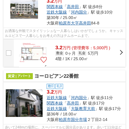
3.2
万円
関西本線
「
高井田
」駅 徒歩8分
近鉄大阪線
「
河内国分
」駅 徒歩10分
築30年 / 25.00㎡
大阪府
柏原市
大字高井田
84-8
お洒落な外観でスタイリッシュな一人暮らしはいかがでしょうか。 キャッス
ルエビスで一人暮らしをお考えの方はテムホームまで。
3.2
万
円
(管理費等：5,000円 )
0ヶ月
5万円
敷金
礼金
4階 / 1K / 25.00㎡
ヨーロピアン22番館
賃貸 | アパート
敷0
礼0
3.2
万円
近鉄大阪線
「
河内国分
」駅 徒歩11分
関西本線
「
高井田
」駅 徒歩17分
近鉄大阪線
「
大阪教育大前
」駅 徒歩17分
築36年 / 18.00㎡
大阪府
柏原市
国分市場
２丁目2-14
歩いて248mの場所に、スーパーマルヒ国分店があります。歩いて11分ほど