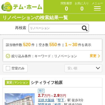
閲覧履歴
お気に入り
メニュー
0
0
リノベーションの検索結果一覧
再検索
520
550
1～30
該当物件数
件
空き数
件
件を表示
変更
絞り込み条件：
キーワード：リノベーション
空室のみ
シティライフ柏原
賃貸 | マンション
敷0
2.7
2.9
万円～
万円
近鉄大阪線
「
堅下
」駅 徒歩3分
関西本線
「
柏原
」駅 徒歩10分