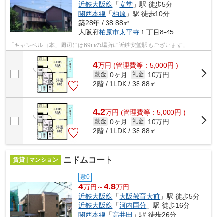
近鉄大阪線
「
安堂
」駅 徒歩5分
関西本線
「
柏原
」駅 徒歩10分
築28年 / 38.88㎡
大阪府
柏原市
太平寺
１丁目8-45
「キャンベル山本」周辺には69mの場所に近鉄安堂駅もございます。
4
万
円
(管理費等：5,000円 )
0ヶ月
10万円
敷金
礼金
2階 / 1LDK / 38.88㎡
4.2
万
円
(管理費等：5,000円 )
0ヶ月
10万円
敷金
礼金
2階 / 1LDK / 38.88㎡
ニドムコート
賃貸 | マンション
敷0
4
4.8
万円～
万円
近鉄大阪線
「
大阪教育大前
」駅 徒歩5分
近鉄大阪線
「
河内国分
」駅 徒歩16分
関西本線
「
高井田
」駅 徒歩26分