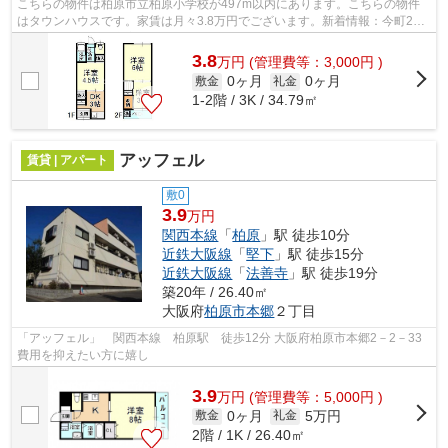
こちらの物件は柏原市立柏原小学校が497m以内にあります。こちらの物件
はタウンハウスです。家賃は月々3.8万円でございます。新着情報：今町2丁
目テラスハウスの空室情報ならコチラ。...
3.8
万
円
(管理費等：3,000円 )
0ヶ月
0ヶ月
敷金
礼金
1-2階 / 3K / 34.79㎡
アッフェル
賃貸 | アパート
敷0
3.9
万円
関西本線
「
柏原
」駅 徒歩10分
近鉄大阪線
「
堅下
」駅 徒歩15分
近鉄大阪線
「
法善寺
」駅 徒歩19分
築20年 / 26.40㎡
大阪府
柏原市
本郷
２丁目
「アッフェル」 関西本線 柏原駅 徒歩12分 大阪府柏原市本郷2－2－33
費用を抑えたい方に嬉し
3.9
万
円
(管理費等：5,000円 )
0ヶ月
5万円
敷金
礼金
2階 / 1K / 26.40㎡