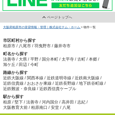
ページトップへ
大阪府柏原市の賃貸情報・管理｜株式会社テム・ホーム
>
物件一覧
市区町村から探す
柏原市
/
八尾市
/
羽曳野市
/
藤井寺市
町名から探す
法善寺
/
大県
/
平野
/
国分本町
/
太平寺
/
古町
/
本郷
/
旭ケ丘
/
田辺
/
今町
路線から探す
近鉄大阪線
/
関西本線
/
近鉄道明寺線
/
近鉄南大阪線
/
近鉄信貴線
/
おおさか東線
/
近鉄長野線
/
地下鉄谷町線
/
近鉄難波・奈良線
/
近鉄西信貴ケーブル
駅から探す
柏原
/
堅下
/
法善寺
/
河内国分
/
高井田
/
志紀
/
大阪教育大前
/
柏原南口
/
安堂
/
八尾