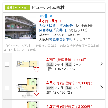
ビューハイム西村
賃貸 | マンション
敷0
礼0
4
5
万円～
万円
近鉄大阪線
「
河内国分
」駅 徒歩8分
関西本線
「
高井田
」駅 徒歩11分
築36年 / 23.00㎡～39.52㎡
大阪府
柏原市
国分本町
７丁目3-12
「ビューハイム西村」 近鉄河内国分駅 徒歩6分 大阪府柏原市国分本町7－
3－12 地域によっては建
4
万
円
(管理費等：5,000円 )
0ヶ月
0ヶ月
敷金
礼金
1階 / 1DK / 23.00㎡
4.5
万
円
(管理費等：3,000円 )
0ヶ月
0ヶ月
敷金
礼金
2階 / 2K / 30.72㎡
4.2
万
円
(管理費等：3,000円 )