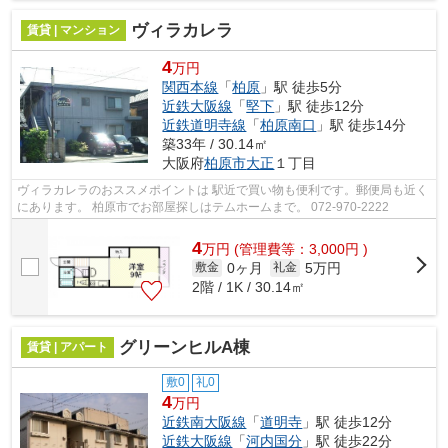
ヴィラカレラ
賃貸 | マンション
4
万円
関西本線
「
柏原
」駅 徒歩5分
近鉄大阪線
「
堅下
」駅 徒歩12分
近鉄道明寺線
「
柏原南口
」駅 徒歩14分
築33年 / 30.14㎡
大阪府
柏原市
大正
１丁目
ヴィラカレラのおススメポイントは 駅近で買い物も便利です。郵便局も近く
にあります。 柏原市でお部屋探しはテムホームまで。 072-970-2222
4
万
円
(管理費等：3,000円 )
0ヶ月
5万円
敷金
礼金
2階 / 1K / 30.14㎡
グリーンヒルA棟
賃貸 | アパート
敷0
礼0
4
万円
近鉄南大阪線
「
道明寺
」駅 徒歩12分
近鉄大阪線
「
河内国分
」駅 徒歩22分