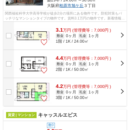
大阪府
柏原市
旭ケ丘
３丁目
関西福祉科学大学高等学校が徒歩2分の場所にある物件です。防犯対策もバ
ッチリなマンションタイプの物件です。賃料3.1万円の物件です。新着情報：
ドリームスクエアの空室情報ならコチ...
3.1
万
円
(管理費等：7,000円 )
0ヶ月
1ヶ月
敷金
礼金
1階 / 1K / 24.00㎡
4.4
万
円
(管理費等：7,000円 )
0ヶ月
1ヶ月
敷金
礼金
2階 / 1K / 50.00㎡
4.2
万
円
(管理費等：7,000円 )
0ヶ月
1ヶ月
敷金
礼金
3階 / 1K / 50.00㎡
キャッスルエビス
賃貸 | マンション
敷0