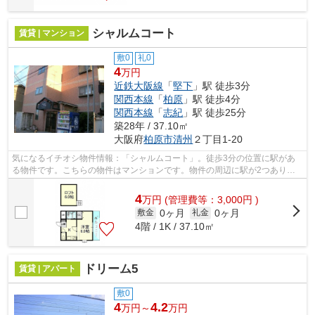
シャルムコート
賃貸 | マンション
敷0
礼0
4
万円
近鉄大阪線
「
堅下
」駅 徒歩3分
関西本線
「
柏原
」駅 徒歩4分
関西本線
「
志紀
」駅 徒歩25分
築28年 / 37.10㎡
大阪府
柏原市
清州
２丁目1-20
気になるイチオシ物件情報：「シャルムコート」。徒歩3分の位置に駅があ
る物件です。こちらの物件はマンションです。物件の周辺に駅が2つあり、
よく電車を利用する方にピッタリです。...
4
万
円
(管理費等：3,000円 )
0ヶ月
0ヶ月
敷金
礼金
4階 / 1K / 37.10㎡
ドリーム5
賃貸 | アパート
敷0
4
4.2
万円～
万円