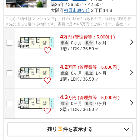
築25年 / 36.50㎡～42.50㎡
大阪府
柏原市
旭ケ丘
３丁目14-8
こちらの物件はマンションです。付近に駅が2つあるので、経路を用途や行
き先によって選べる物件です。家賃は月々4.5万円でございます。当社イチオ
シの物件の「ニドムコート」。ぜひ一...
4
万
円
(管理費等：5,000円 )
0ヶ月
1ヶ月
敷金
礼金
1階 / 1DK / 36.50㎡
4.2
万
円
(管理費等：5,000円 )
0ヶ月
1ヶ月
敷金
礼金
1階 / 1DK / 36.50㎡
4.3
万
円
(管理費等：5,000円 )
0ヶ月
0ヶ月
敷金
礼金
2階 / 1DK / 36.50㎡
3
残り
件を表示する