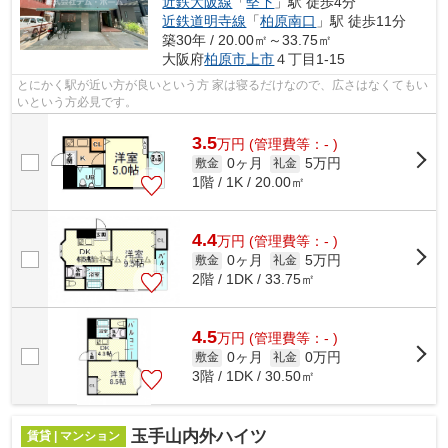
近鉄大阪線
「
堅下
」駅 徒歩4分
近鉄道明寺線
「
柏原南口
」駅 徒歩11分
築30年 / 20.00㎡～33.75㎡
大阪府
柏原市
上市
４丁目1-15
とにかく駅が近い方が良いという方 家は寝るだけなので、広さはなくてもい
いという方必見です。
3.5
万
円
(管理費等：- )
0ヶ月
5万円
敷金
礼金
1階 / 1K / 20.00㎡
4.4
万
円
(管理費等：- )
0ヶ月
5万円
敷金
礼金
2階 / 1DK / 33.75㎡
4.5
万
円
(管理費等：- )
0ヶ月
0万円
敷金
礼金
3階 / 1DK / 30.50㎡
玉手山内外ハイツ
賃貸 | マンション