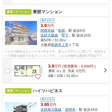
東部マンション
賃貸 | マンション
敷0
礼0
3.9
万円
関西本線
「
柏原
」駅 徒歩5分
近鉄大阪線
「
堅下
」駅 徒歩10分
築52年 / 31.00㎡
大阪府
柏原市
上市
１丁目
こちらの物件はエレベーター付きです。造りとデザインに関して、自信をも
って情報を提供できるマンションです。こちらの物件は家賃5万円以下でご
契約いただけます。「東部マンション」...
3.9
万
円
(管理費等：4,000円 )
0ヶ月
0万円
敷金
礼金
4階 / 1DK / 31.00㎡
ハイツハピネス
賃貸 | マンション
敷0
礼0
3.95
万円
近鉄南大阪線
「
道明寺
」駅 徒歩16分