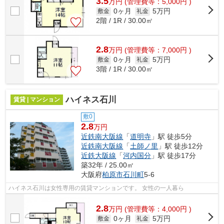
3.5
万
円
(管理費等：5,000円 )
0ヶ月
5万円
敷金
礼金
2階 / 1R / 30.00㎡
2.8
万
円
(管理費等：7,000円 )
0ヶ月
5万円
敷金
礼金
3階 / 1R / 30.00㎡
ハイネス石川
賃貸 | マンション
敷0
2.8
万円
近鉄南大阪線
「
道明寺
」駅 徒歩5分
近鉄南大阪線
「
土師ノ里
」駅 徒歩12分
近鉄大阪線
「
河内国分
」駅 徒歩17分
築32年 / 25.00㎡
大阪府
柏原市
石川町
5-6
ハイネス石川は女性専用の賃貸マンションです。 女性の一人暮ら
2.8
万
円
(管理費等：4,000円 )
0ヶ月
5万円
敷金
礼金