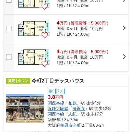
0ヶ月
10万円
1階 / 1K / 24.00㎡
4
万
円
(管理費等：5,000円 )
0ヶ月
10万円
敷金
礼金
1階 / 1K / 24.00㎡
4
万
円
(管理費等：5,000円 )
0ヶ月
10万円
敷金
礼金
1階 / 1K / 24.00㎡
今町2丁目テラスハウス
賃貸 | タウン
敷0
礼0
3.8
万円
関西本線
「
柏原
」駅 徒歩9分
近鉄大阪線
「
法善寺
」駅 徒歩12分
関西本線
「
志紀
」駅 徒歩17分
築56年 / 34.79㎡
大阪府
柏原市
今町
２丁目83-24