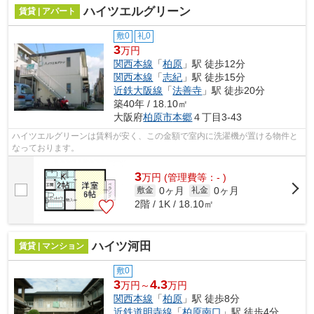
ハイツエルグリーン
賃貸 | アパート
敷0
礼0
3
万円
関西本線
「
柏原
」駅 徒歩12分
関西本線
「
志紀
」駅 徒歩15分
近鉄大阪線
「
法善寺
」駅 徒歩20分
築40年 / 18.10㎡
大阪府
柏原市
本郷
４丁目3-43
ハイツエルグリーンは賃料が安く、この金額で室内に洗濯機が置ける物件と
なっております。
3
万
円
(管理費等：- )
0ヶ月
0ヶ月
敷金
礼金
2階 / 1K / 18.10㎡
ハイツ河田
賃貸 | マンション
敷0
3
4.3
万円～
万円
関西本線
「
柏原
」駅 徒歩8分
近鉄道明寺線
「
柏原南口
」駅 徒歩4分