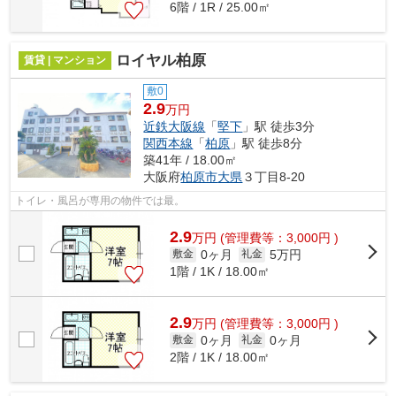
6階 / 1R / 25.00㎡
ロイヤル柏原
賃貸 | マンション
敷0
2.9
万円
近鉄大阪線
「
堅下
」駅 徒歩3分
関西本線
「
柏原
」駅 徒歩8分
築41年 / 18.00㎡
大阪府
柏原市
大県
３丁目8-20
トイレ・風呂が専用の物件では最。
2.9
万
円
(管理費等：3,000円 )
0ヶ月
5万円
敷金
礼金
1階 / 1K / 18.00㎡
2.9
万
円
(管理費等：3,000円 )
0ヶ月
0ヶ月
敷金
礼金
2階 / 1K / 18.00㎡