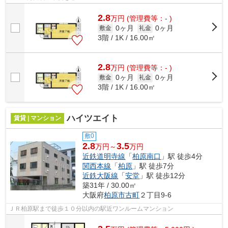
2.8
万
円
(管理費等：- )
0ヶ月
0ヶ月
敷金
礼金
3階 / 1K / 16.00㎡
2.8
万
円
(管理費等：- )
0ヶ月
0ヶ月
敷金
礼金
3階 / 1K / 16.00㎡
ハイツエイト
賃貸 | マンション
敷0
2.8
3.5
万円～
万円
近鉄道明寺線
「
柏原南口
」駅 徒歩4分
関西本線
「
柏原
」駅 徒歩7分
近鉄大阪線
「
安堂
」駅 徒歩12分
築31年 / 30.00㎡
大阪府
柏原市
古町
２丁目9-6
ＪＲ柏原駅まで徒歩１０分以内の駅近ワンルームマンション