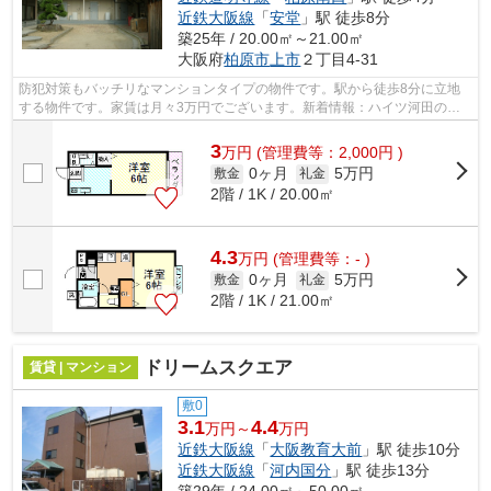
近鉄大阪線
「
安堂
」駅 徒歩8分
築25年 / 20.00㎡～21.00㎡
大阪府
柏原市
上市
２丁目4-31
防犯対策もバッチリなマンションタイプの物件です。駅から徒歩8分に立地
する物件です。家賃は月々3万円でございます。新着情報：ハイツ河田の空
室情報ならコチラ。交通利便性の高い関...
3
万
円
(管理費等：2,000円 )
0ヶ月
5万円
敷金
礼金
2階 / 1K / 20.00㎡
4.3
万
円
(管理費等：- )
0ヶ月
5万円
敷金
礼金
2階 / 1K / 21.00㎡
ドリームスクエア
賃貸 | マンション
敷0
3.1
4.4
万円～
万円
近鉄大阪線
「
大阪教育大前
」駅 徒歩10分
近鉄大阪線
「
河内国分
」駅 徒歩13分
築29年 / 24.00㎡～50.00㎡