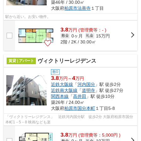
築46年 / 30.00㎡
大阪府
柏原市
法善寺
１丁目
駅から近い。お安い物件。
3.8
万
円
(管理費等：- )
0ヶ月
15万円
敷金
礼金
2階 / 2K / 30.00㎡
ヴィクトリーレジデンス
賃貸 | アパート
敷0
3.8
4
万円～
万円
近鉄大阪線
「
河内国分
」駅 徒歩2分
近鉄南大阪線
「
道明寺
」駅 徒歩27分
関西本線
「
高井田
」駅 徒歩10分
築26年 / 24.00㎡
大阪府
柏原市
国分本町
１丁目5-8
「ヴィクトリーレジデンス」 近鉄河内国分駅 徒歩2分 大阪府柏原市国分
本町1－5－8 映画なども楽
3.8
万
円
(管理費等：5,000円 )
敷金
礼金