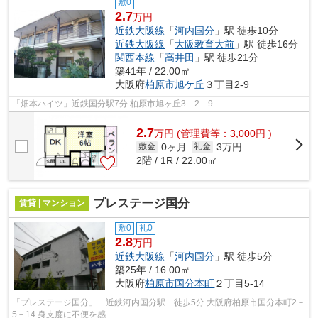
敷0
2.7
万円
近鉄大阪線
「
河内国分
」駅 徒歩10分
近鉄大阪線
「
大阪教育大前
」駅 徒歩16分
関西本線
「
高井田
」駅 徒歩21分
築41年 / 22.00㎡
大阪府
柏原市
旭ケ丘
３丁目2-9
「畑本ハイツ」近鉄国分駅7分 柏原市旭ヶ丘3－2－9
2.7
万
円
(管理費等：3,000円 )
0ヶ月
3万円
敷金
礼金
2階 / 1R / 22.00㎡
プレステージ国分
賃貸 | マンション
敷0
礼0
2.8
万円
近鉄大阪線
「
河内国分
」駅 徒歩5分
築25年 / 16.00㎡
大阪府
柏原市
国分本町
２丁目5-14
「プレステージ国分」 近鉄河内国分駅 徒歩5分 大阪府柏原市国分本町2－
5－14 身支度に不便を感