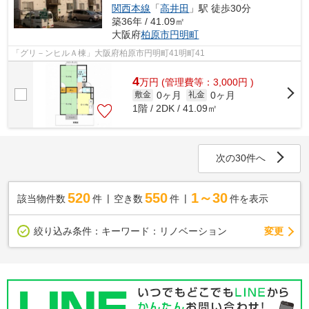
関西本線
「
高井田
」駅 徒歩30分
築36年 / 41.09㎡
大阪府
柏原市
円明町
「グリ－ンヒルＡ棟」大阪府柏原市円明町41明町41
4
万
円
(管理費等：3,000円 )
0ヶ月
0ヶ月
敷金
礼金
1階 / 2DK / 41.09㎡
次の30件へ
520
550
1～30
該当物件数
件
空き数
件
件を表示
変更
絞り込み条件：
キーワード：リノベーション