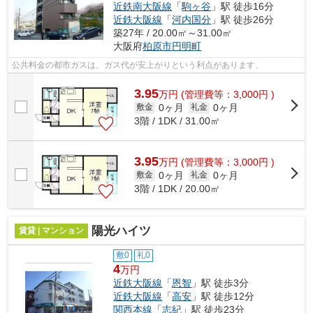
近鉄南大阪線
「
駒ヶ谷
」駅 徒歩16分
近鉄大阪線
「
河内国分
」駅 徒歩26分
築27年 / 20.00㎡～31.00㎡
大阪府
柏原市
円明町
公共料金の都市ガスは、ガス代が安上がりという利点があります、
3.95
万
円
(管理費等：3,000円 )
0ヶ月
0ヶ月
敷金
礼金
3階 / 1DK / 31.00㎡
3.95
万
円
(管理費等：3,000円 )
0ヶ月
0ヶ月
敷金
礼金
3階 / 1DK / 20.00㎡
陽光ハイツ
賃貸 | マンション
敷0
礼0
4
万円
近鉄大阪線
「
恩智
」駅 徒歩3分
近鉄大阪線
「
高安
」駅 徒歩12分
関西本線
「
志紀
」駅 徒歩23分