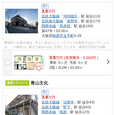
敷0
3.5
万円
近鉄大阪線
「
河内国分
」駅 徒歩11分
近鉄南大阪線
「
道明寺
」駅 徒歩17分
関西本線
「
高井田
」駅 徒歩18分
築47年 / 53.00㎡
大阪府
柏原市
玉手町
4-49
敷地内ごみ置き場は、忙しいあなたにとってマストな条件ではないでしょう
か。この物件は、駅まで徒歩11分に立地しています。家賃5万円以下の物件
です。「玉手山内外ハイツ」のここがイ...
3.5
万
円
(管理費等：5,000円 )
0ヶ月
0ヶ月
敷金
礼金
2階 / 3LDK / 53.00㎡
青山文化
賃貸 | アパート
敷0
3.8
万円
近鉄大阪線
「
法善寺
」駅 徒歩4分
近鉄大阪線
「
堅下
」駅 徒歩6分
関西本線
「
柏原
」駅 徒歩12分