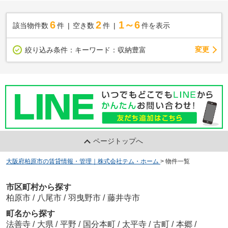
6
2
1～6
該当物件数
件
空き数
件
件を表示
変更
絞り込み条件：
キーワード：収納豊富
ページトップへ
大阪府柏原市の賃貸情報・管理｜株式会社テム・ホーム
>
物件一覧
市区町村から探す
柏原市
/
八尾市
/
羽曳野市
/
藤井寺市
町名から探す
法善寺
/
大県
/
平野
/
国分本町
/
太平寺
/
古町
/
本郷
/