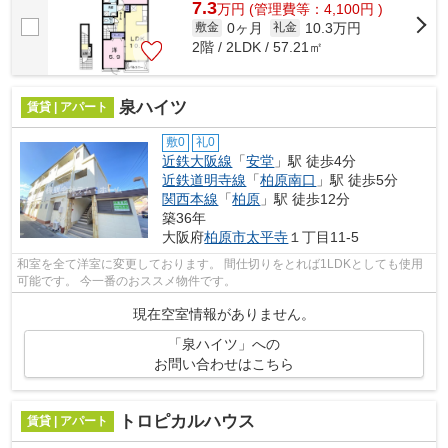
7.3
万
円
(管理費等：4,100円 )
0ヶ月
10.3万円
敷金
礼金
2階 / 2LDK / 57.21㎡
泉ハイツ
賃貸 | アパート
敷0
礼0
近鉄大阪線
「
安堂
」駅 徒歩4分
近鉄道明寺線
「
柏原南口
」駅 徒歩5分
関西本線
「
柏原
」駅 徒歩12分
築36年
大阪府
柏原市
太平寺
１丁目11-5
和室を全て洋室に変更しております。 間仕切りをとれば1LDKとしても使用
可能です。 今一番のおススメ物件です。
現在空室情報がありません。
「泉ハイツ」への
お問い合わせはこちら
トロピカルハウス
賃貸 | アパート