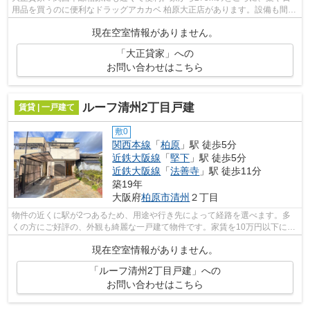
用品を買うのに便利なドラッグアカカベ 柏原大正店があります。設備も間取
りも申し分の無い、快適な住環境のある...
現在空室情報がありません。
「大正貸家」への
お問い合わせはこちら
ルーフ清州2丁目戸建
賃貸 | 一戸建て
敷0
関西本線
「
柏原
」駅 徒歩5分
近鉄大阪線
「
堅下
」駅 徒歩5分
近鉄大阪線
「
法善寺
」駅 徒歩11分
築19年
大阪府
柏原市
清州
２丁目
物件の近くに駅が2つあるため、用途や行き先によって経路を選べます。多
くの方にご好評の、外観も綺麗な一戸建て物件です。家賃を10万円以下に抑
えることができます。気になるイチオシ...
現在空室情報がありません。
「ルーフ清州2丁目戸建」への
お問い合わせはこちら