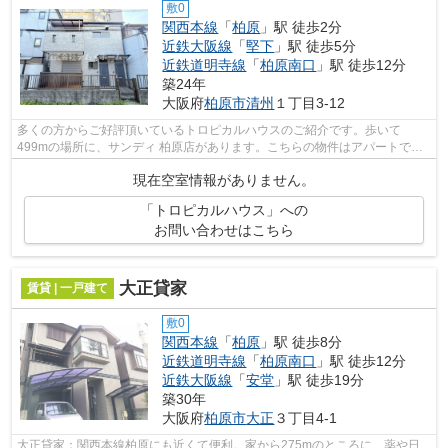
敷0
関西本線
「
柏原
」駅 徒歩2分
近鉄大阪線
「
堅下
」駅 徒歩5分
近鉄道明寺線
「
柏原南口
」駅 徒歩12分
築24年
大阪府
柏原市
清州
１丁目3-12
多くの方からご好評頂いているトロピカルハウスのご紹介です。歩いて
499mの場所に、サンディ 柏原店があります。こちらの物件はアパートで
す。駐車場まで100mの物件、いかがでしょうか...
現在空室情報がありません。
「トロピカルハウス」への
お問い合わせはこちら
大正貸家
賃貸 | 一戸建て
敷0
関西本線
「
柏原
」駅 徒歩8分
近鉄道明寺線
「
柏原南口
」駅 徒歩12分
近鉄大阪線
「
安堂
」駅 徒歩19分
築30年
大阪府
柏原市
大正
３丁目4-1
大正貸家：関西本線柏原にも近くて便利。家から275mのところに、薬や日