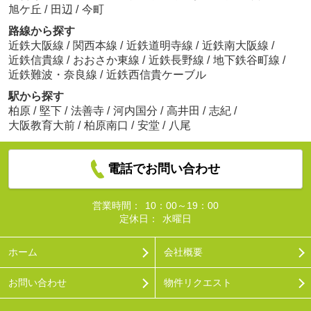
旭ケ丘
/
田辺
/
今町
路線から探す
近鉄大阪線
/
関西本線
/
近鉄道明寺線
/
近鉄南大阪線
/
近鉄信貴線
/
おおさか東線
/
近鉄長野線
/
地下鉄谷町線
/
近鉄難波・奈良線
/
近鉄西信貴ケーブル
駅から探す
柏原
/
堅下
/
法善寺
/
河内国分
/
高井田
/
志紀
/
大阪教育大前
/
柏原南口
/
安堂
/
八尾
電話でお問い合わせ
営業時間：
10：00～19：00
定休日：
水曜日
ホーム
会社概要
お問い合わせ
物件リクエスト