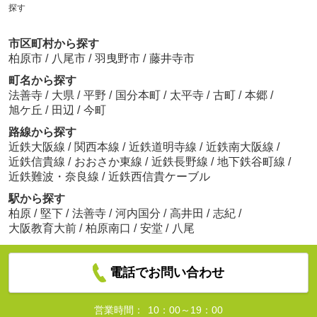
探す
市区町村から探す
柏原市
/
八尾市
/
羽曳野市
/
藤井寺市
町名から探す
法善寺
/
大県
/
平野
/
国分本町
/
太平寺
/
古町
/
本郷
/
旭ケ丘
/
田辺
/
今町
路線から探す
近鉄大阪線
/
関西本線
/
近鉄道明寺線
/
近鉄南大阪線
/
近鉄信貴線
/
おおさか東線
/
近鉄長野線
/
地下鉄谷町線
/
近鉄難波・奈良線
/
近鉄西信貴ケーブル
駅から探す
柏原
/
堅下
/
法善寺
/
河内国分
/
高井田
/
志紀
/
大阪教育大前
/
柏原南口
/
安堂
/
八尾
電話でお問い合わせ
営業時間：
10：00～19：00