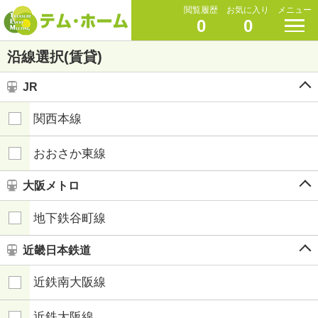
閲覧履歴
お気に入り
メニュー
0
0
沿線選択(賃貸)
JR
関西本線
おおさか東線
大阪メトロ
地下鉄谷町線
近畿日本鉄道
近鉄南大阪線
近鉄大阪線