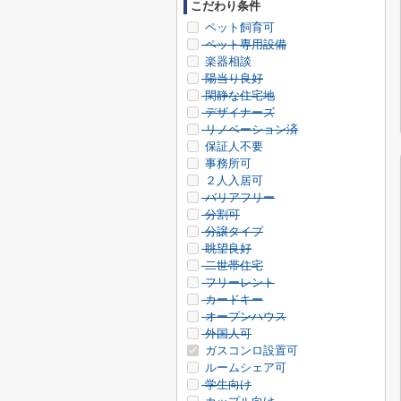
こだわり条件
ペット飼育可
ペット専用設備
楽器相談
陽当り良好
閑静な住宅地
デザイナーズ
リノベーション済
保証人不要
事務所可
２人入居可
バリアフリー
分割可
分譲タイプ
眺望良好
二世帯住宅
フリーレント
カードキー
オープンハウス
外国人可
ガスコンロ設置可
ルームシェア可
学生向け