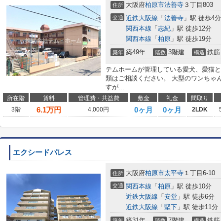
大阪府
柏原市
法善寺
３丁目803
住所
交通
近鉄大阪線
「
法善寺
」駅 徒歩4分
関西本線
「
志紀
」駅 徒歩12分
関西本線
「
柏原
」駅 徒歩19分
築49年
3階建
鉄筋
築年
階数
構造
テムホームが管理している愛犬、愛猫と
類はご相談ください。 大型のワンちゃ
すが...
所在階
賃料
管理費・共益費
敷金
礼金
間取り
6.1
万円
0ヶ月
0ヶ月
3階
4,000円
2LDK
エクシードパレス
大阪府
柏原市
太平寺
１丁目6-10
住所
交通
関西本線
「
柏原
」駅 徒歩10分
近鉄大阪線
「
安堂
」駅 徒歩6分
近鉄大阪線
「
堅下
」駅 徒歩11分
築31年
7階建
鉄筋
築年
階数
構造