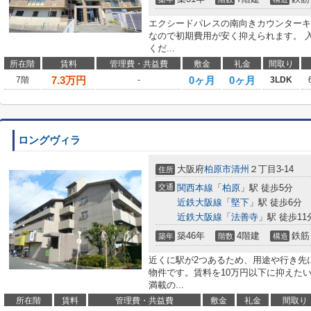
エクシードパレスの南向きカウンターキ
なので初期費用が安く抑えられます。 
くだ...
所在階
賃料
管理費・共益費
敷金
礼金
間取り
7.3
万円
0ヶ月
0ヶ月
7階
-
3LDK
ロングヴィラ
大阪府
柏原市
清州
２丁目3-14
住所
交通
関西本線
「
柏原
」駅 徒歩5分
近鉄大阪線
「
堅下
」駅 徒歩6分
近鉄大阪線
「
法善寺
」駅 徒歩11
築46年
4階建
鉄筋
築年
階数
構造
近くに駅が2つあるため、用途や行き先
物件です。賃料を10万円以下に抑えた
満載の...
所在階
賃料
管理費・共益費
敷金
礼金
間取り