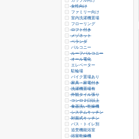
カップル向け
女性向け
ファミリー向け
室内洗濯機置場
フローリング
ロフト付き
メゾネット
ベランダ
バルコニー
ルーフバルコニー
オール電化
エレベーター
駐輪場
バイク置場あり
家具・家電付き
洗濯機置場有
外観タイル張り
コンロ２口以上
食器洗い乾燥機
システムキッチン
対面式キッチン
バス・トイレ別
追焚機能浴室
浴室乾燥機