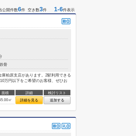
6
3
1-6
当公開件数
件 空き数
件
件表示
分
鉄骨
金庫柏原支店があります。2駅利用できる
10万円以下をご希望のお客様、ぜひお
面積
詳細
検討リスト
45.00㎡
詳細を見る
追加する