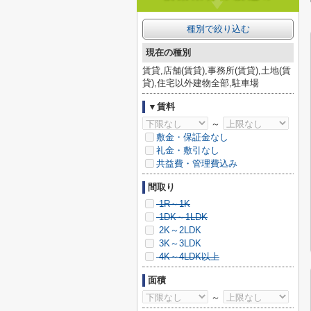
種別で絞り込む
現在の種別
賃貸,店舗(賃貸),事務所(賃貸),土地(賃
貸),住宅以外建物全部,駐車場
▼賃料
～
敷金・保証金なし
礼金・敷引なし
共益費・管理費込み
間取り
1R～1K
1DK～1LDK
2K～2LDK
3K～3LDK
4K～4LDK以上
面積
～