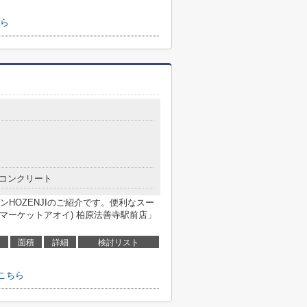
ら
コンクリート
HOZENJIのご紹介です。便利なスー
ッシュマーケットアオイ) 柏原法善寺駅前店」
面積
詳細
検討リスト
こちら