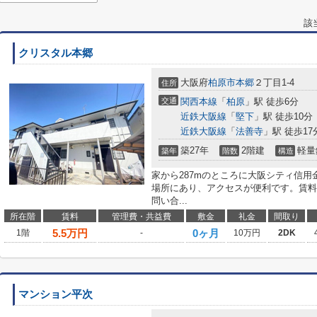
該
クリスタル本郷
大阪府
柏原市
本郷
２丁目1-4
住所
交通
関西本線
「
柏原
」駅 徒歩6分
近鉄大阪線
「
堅下
」駅 徒歩10分
近鉄大阪線
「
法善寺
」駅 徒歩17
築27年
2階建
軽量
築年
階数
構造
家から287mのところに大阪シティ信用
場所にあり、アクセスが便利です。賃料
問い合...
所在階
賃料
管理費・共益費
敷金
礼金
間取り
5.5
万円
0ヶ月
1階
-
10万円
2DK
マンション平次