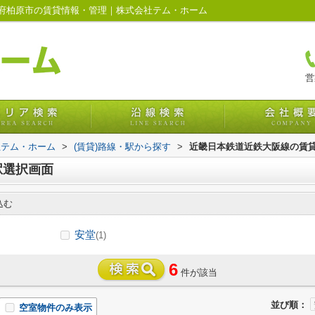
府柏原市の賃貸情報・管理｜株式会社テム・ホーム
営
社テム・ホーム
>
(賃貸)路線・駅から探す
>
近畿日本鉄道近鉄大阪線の賃
駅選択画面
込む
安堂
(1)
6
件が該当
並び順：
空室物件のみ表示