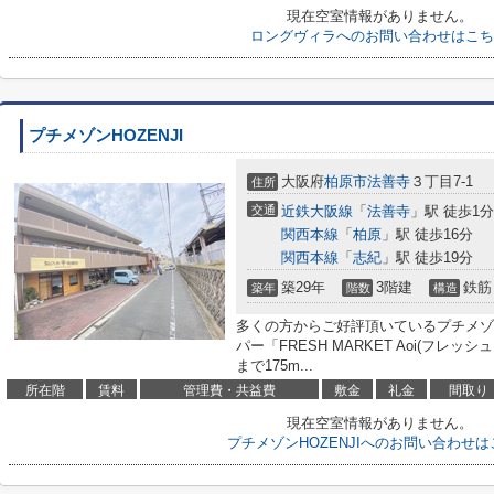
現在空室情報がありません。
ロングヴィラへのお問い合わせはこち
プチメゾンHOZENJI
大阪府
柏原市
法善寺
３丁目7-1
住所
交通
近鉄大阪線
「
法善寺
」駅 徒歩1分
関西本線
「
柏原
」駅 徒歩16分
関西本線
「
志紀
」駅 徒歩19分
築29年
3階建
鉄筋
築年
階数
構造
多くの方からご好評頂いているプチメゾン
パー「FRESH MARKET Aoi(フレ
まで175m...
所在階
賃料
管理費・共益費
敷金
礼金
間取り
現在空室情報がありません。
プチメゾンHOZENJIへのお問い合わせは