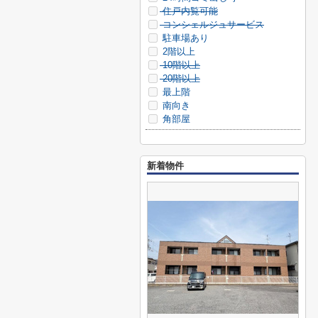
住戸内覧可能
コンシェルジュサービス
駐車場あり
2階以上
10階以上
20階以上
最上階
南向き
角部屋
新着物件