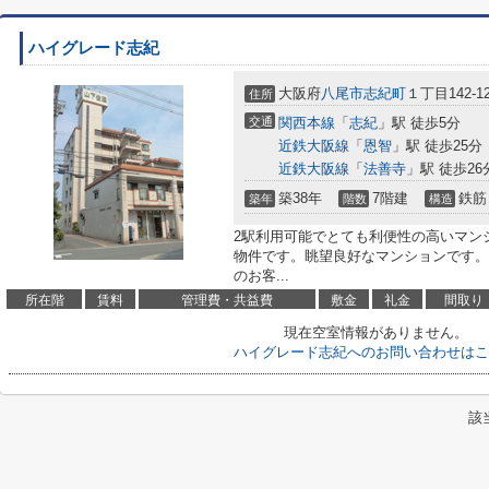
ハイグレード志紀
大阪府
八尾市
志紀町
１丁目142-1
住所
交通
関西本線
「
志紀
」駅 徒歩5分
近鉄大阪線
「
恩智
」駅 徒歩25分
近鉄大阪線
「
法善寺
」駅 徒歩26
築38年
7階建
鉄筋
築年
階数
構造
2駅利用可能でとても利便性の高いマン
物件です。眺望良好なマンションです。
のお客...
所在階
賃料
管理費・共益費
敷金
礼金
間取り
現在空室情報がありません。
ハイグレード志紀へのお問い合わせはこ
該