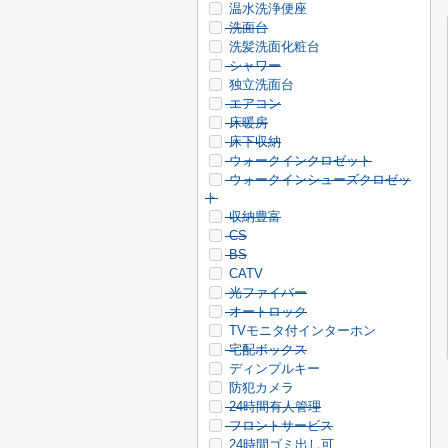
温水洗浄便座
洗面台
洗髪洗面化粧台
シャワー
独立洗面台
エアコン
床暖房
床下収納
ウォークインクロゼット
ウォークインシューズクロゼッ
ト
収納豊富
CS
BS
CATV
光ファイバー
オートロック
TVモニタ付インターホン
宅配ボックス
ディンプルキー
防犯カメラ
24時間有人管理
フロントサービス
24時間ゴミ出し可