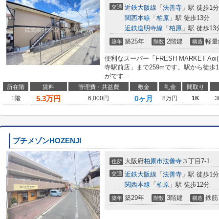
交通
近鉄大阪線
「
法善寺
」駅 徒歩1分
関西本線
「
柏原
」駅 徒歩13分
近鉄道明寺線
「
柏原
」駅 徒歩13
築25年
2階建
軽量
築年
階数
構造
便利なスーパー「FRESH MARKET A
寺駅前店」まで259mです。駅から徒歩
がです...
所在階
賃料
管理費・共益費
敷金
礼金
間取り
5.3
万円
0ヶ月
1階
6,000円
8万円
1K
3
プチメゾンHOZENJI
大阪府
柏原市
法善寺
３丁目7-1
住所
交通
近鉄大阪線
「
法善寺
」駅 徒歩1分
関西本線
「
柏原
」駅 徒歩12分
築29年
3階建
鉄筋
築年
階数
構造