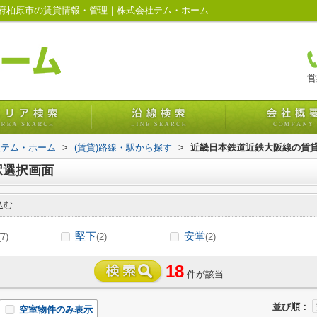
府柏原市の賃貸情報・管理｜株式会社テム・ホーム
営
社テム・ホーム
>
(賃貸)路線・駅から探す
>
近畿日本鉄道近鉄大阪線の賃
駅選択画面
込む
堅下
安堂
(7)
(2)
(2)
18
件が該当
並び順：
空室物件のみ表示