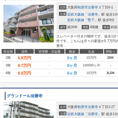
大阪府
柏原市
法善寺
３丁目6-1
住所
交通
近鉄大阪線
「
法善寺
」駅 徒歩1分
近鉄大阪線
「
堅下
」駅 徒歩9分
築26年
4階建
鉄筋
築年
階数
構造
エレベーター付きの物件です。徒歩1分
件です。こちらは月々の家賃が5.7万
善寺...
所在階
賃料
管理費・共益費
敷金
礼金
間取り
5.9
万円
0ヶ月
2階
-
10万円
2DK
6.7
万円
0ヶ月
3階
-
100000ヶ月
-
6.9
万円
0ヶ月
4階
-
10万円
3LDK
グランドール法善寺
大阪府
柏原市
法善寺
４丁目2-27
住所
交通
近鉄大阪線
「
法善寺
」駅 徒歩1分