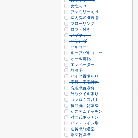
カップル向け
女性向け
ファミリー向け
室内洗濯機置場
フローリング
ロフト付き
メゾネット
ベランダ
バルコニー
ルーフバルコニー
オール電化
エレベーター
駐輪場
バイク置場あり
家具・家電付き
洗濯機置場有
外観タイル張り
コンロ２口以上
食器洗い乾燥機
システムキッチン
対面式キッチン
バス・トイレ別
追焚機能浴室
浴室乾燥機