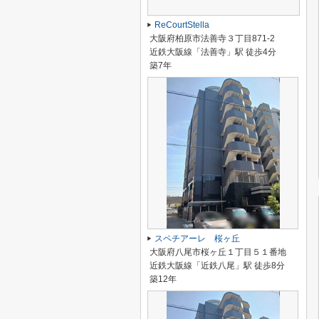
ReCourtStella
大阪府柏原市法善寺３丁目871-2
近鉄大阪線「法善寺」駅 徒歩4分
築7年
スペチアーレ 桜ヶ丘
大阪府八尾市桜ヶ丘１丁目５１番地
近鉄大阪線「近鉄八尾」駅 徒歩8分
築12年