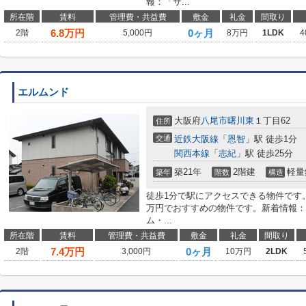
報：「サ...
所在階
賃料
管理費・共益費
敷金
礼金
間取り
6.8
万円
0ヶ月
2階
5,000円
8万円
1LDK
4
エルムンド
大阪府
八尾市
曙川東
１丁目62
住所
交通
近鉄大阪線
「
恩智
」駅 徒歩1分
関西本線
「
志紀
」駅 徒歩25分
築21年
2階建
軽量
築年
階数
構造
徒歩1分で駅にアクセスできる物件です。
万円でおすすめの物件です。新着情報：
ム・...
所在階
賃料
管理費・共益費
敷金
礼金
間取り
7.4
万円
0ヶ月
2階
3,000円
10万円
2LDK