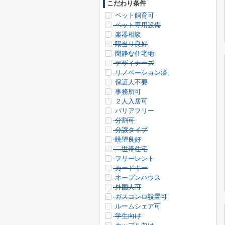
こだわり条件
ペット飼育可
ペット専用設備
楽器相談
陽当り良好
閑静な住宅地
デザイナーズ
リノベーション済
保証人不要
事務所可
２人入居可
バリアフリー
分割可
分譲タイプ
眺望良好
二世帯住宅
フリーレント
カードキー
オープンハウス
外国人可
ガスコンロ設置可
ルームシェア可
学生向け