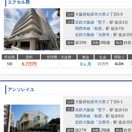
エクセル昴
大阪府
柏原市
大県
２丁目5-9
住所
交通
近鉄大阪線
「
堅下
」駅 徒歩1分
関西本線
「
柏原
」駅 徒歩7分
近鉄大阪線
「
法善寺
」駅 徒歩10
築33年
8階建
鉄筋
築年
階数
構造
所在階
賃料
管理費・共益費
敷金
礼金
間取り
8.7
万円
0ヶ月
5階
-
15万円
4LDK
アンソレイユ
大阪府
柏原市
大県
２丁目6-1
住所
交通
近鉄大阪線
「
堅下
」駅 徒歩1分
関西本線
「
柏原
」駅 徒歩6分
近鉄大阪線
「
法善寺
」駅 徒歩10
築27年
2階建
鉄骨
築年
階数
構造