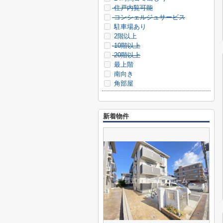
住戸内覧可能
コンシェルジュサービス
駐車場あり
2階以上
10階以上
20階以上
最上階
南向き
角部屋
新着物件