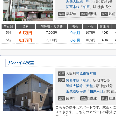
近鉄大阪線
「
堅下
」駅 徒歩9分
関西本線
「
柏原
」駅 徒歩15分
築42年
6階建
鉄筋
築年
階数
構造
所在階
賃料
管理費・共益費
敷金
礼金
間取り
6.1
万円
0ヶ月
5階
7,000円
10万円
4DK
6.1
万円
0ヶ月
5階
7,000円
10万円
4DK
サンハイム安堂
大阪府
柏原市
安堂町
住所
交通
関西本線
「
柏原
」駅 徒歩14分
近鉄大阪線
「
安堂
」駅 徒歩1分
近鉄道明寺線
「
柏原南口
」駅 徒
築10年
2階建
軽量
築年
階数
構造
こちらの物件はアパートです。駅近くに
スできます。こちらのアパートの家賃は