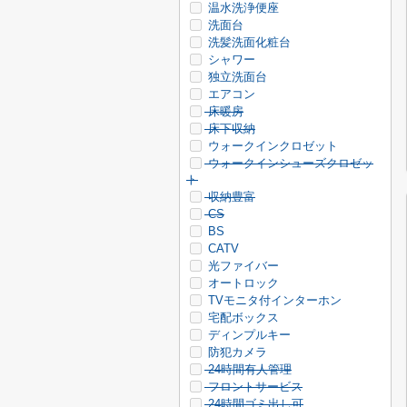
温水洗浄便座
洗面台
洗髪洗面化粧台
シャワー
独立洗面台
エアコン
床暖房
床下収納
ウォークインクロゼット
ウォークインシューズクロゼッ
ト
収納豊富
CS
BS
CATV
光ファイバー
オートロック
TVモニタ付インターホン
宅配ボックス
ディンプルキー
防犯カメラ
24時間有人管理
フロントサービス
24時間ゴミ出し可