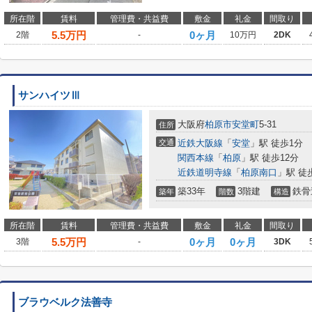
所在階
賃料
管理費・共益費
敷金
礼金
間取り
5.5
万円
0ヶ月
2階
-
10万円
2DK
サンハイツⅢ
大阪府
柏原市
安堂町
5-31
住所
交通
近鉄大阪線
「
安堂
」駅 徒歩1分
関西本線
「
柏原
」駅 徒歩12分
近鉄道明寺線
「
柏原南口
」駅 徒
築33年
3階建
鉄骨
築年
階数
構造
所在階
賃料
管理費・共益費
敷金
礼金
間取り
5.5
万円
0ヶ月
0ヶ月
3階
-
3DK
ブラウベルク法善寺