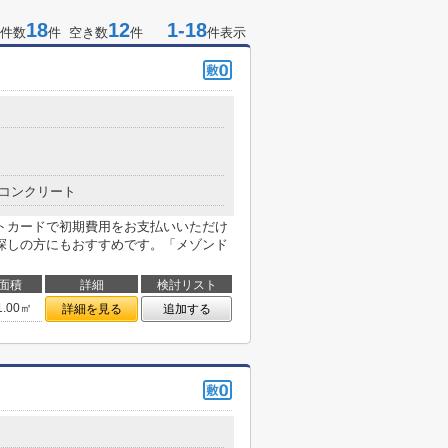
18
12
1-18
件数
件 空き数
件
件表示
コンクリート
トカードで初期費用をお支払いいただけ
探しの方にもおすすめです。「メゾンド
面積
詳細
検討リスト
1.00㎡
詳細を見る
追加する