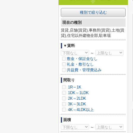
種別で絞り込む
現在の種別
賃貸,店舗(賃貸),事務所(賃貸),土地(賃
貸),住宅以外建物全部,駐車場
▼賃料
～
敷金・保証金なし
礼金・敷引なし
共益費・管理費込み
間取り
1R～1K
1DK～1LDK
2K～2LDK
3K～3LDK
4K～4LDK以上
面積
～