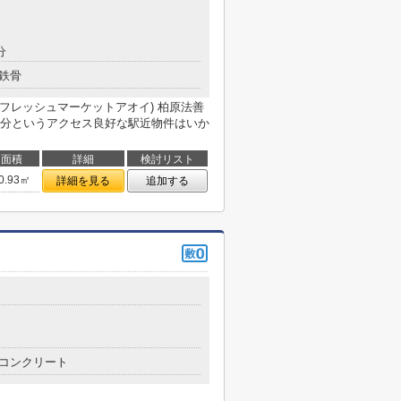
分
鉄骨
oi(フレッシュマーケットアオイ) 柏原法善
1分というアクセス良好な駅近物件はいか
面積
詳細
検討リスト
0.93㎡
詳細を見る
追加する
コンクリート