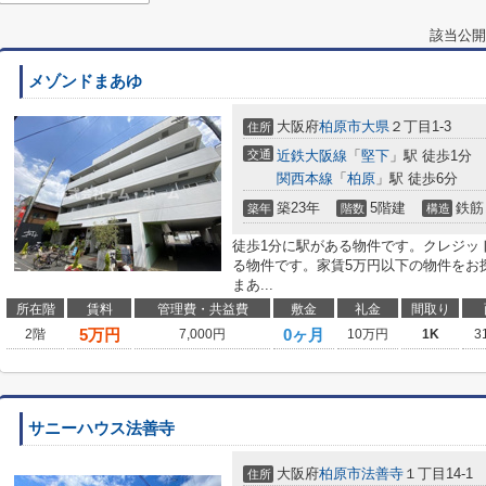
該当公開
メゾンドまあゆ
大阪府
柏原市
大県
２丁目1-3
住所
交通
近鉄大阪線
「
堅下
」駅 徒歩1分
関西本線
「
柏原
」駅 徒歩6分
築23年
5階建
鉄筋
築年
階数
構造
徒歩1分に駅がある物件です。クレジッ
る物件です。家賃5万円以下の物件をお
まあ...
所在階
賃料
管理費・共益費
敷金
礼金
間取り
5
万円
0ヶ月
2階
7,000円
10万円
1K
3
サニーハウス法善寺
大阪府
柏原市
法善寺
１丁目14-1
住所