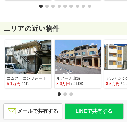
エリアの近い物件
エムズ コンフォート
ルアーナ山城
5.1
万
円
/ 1K
8.3
万
円
/ 2LDK
8.5
万
円
/ 1
メールで共有する
LINEで共有する