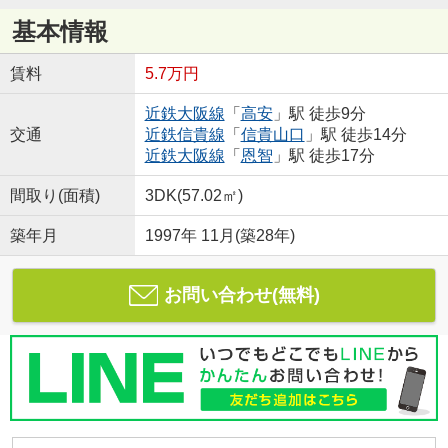
基本情報
賃料
5.7万円
近鉄大阪線
「
高安
」駅 徒歩9分
交通
近鉄信貴線
「
信貴山口
」駅 徒歩14分
近鉄大阪線
「
恩智
」駅 徒歩17分
間取り(面積)
3DK(57.02㎡)
築年月
1997年 11月(築28年)
お問い合わせ(無料)