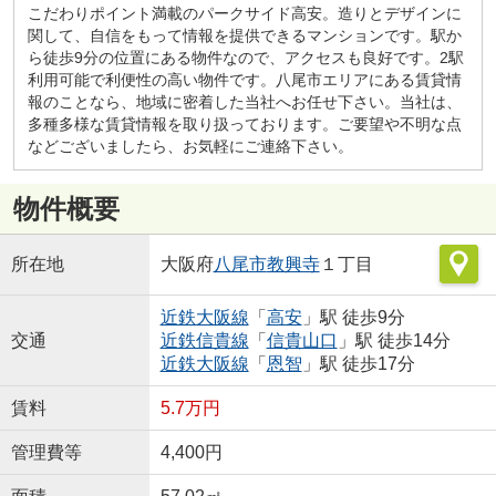
こだわりポイント満載のパークサイド高安。造りとデザインに
関して、自信をもって情報を提供できるマンションです。駅か
ら徒歩9分の位置にある物件なので、アクセスも良好です。2駅
利用可能で利便性の高い物件です。八尾市エリアにある賃貸情
報のことなら、地域に密着した当社へお任せ下さい。当社は、
多種多様な賃貸情報を取り扱っております。ご要望や不明な点
などございましたら、お気軽にご連絡下さい。
物件概要
所在地
大阪府
八尾市
教興寺
１丁目
近鉄大阪線
「
高安
」駅 徒歩9分
交通
近鉄信貴線
「
信貴山口
」駅 徒歩14分
近鉄大阪線
「
恩智
」駅 徒歩17分
賃料
5.7万円
管理費等
4,400円