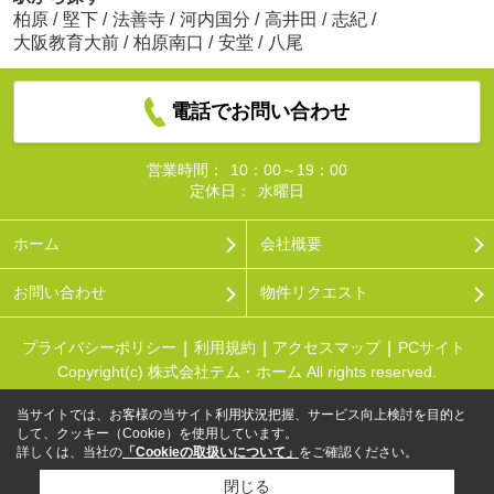
柏原
/
堅下
/
法善寺
/
河内国分
/
高井田
/
志紀
/
大阪教育大前
/
柏原南口
/
安堂
/
八尾
電話でお問い合わせ
営業時間：
10：00～19：00
定休日：
水曜日
ホーム
会社概要
お問い合わせ
物件リクエスト
プライバシーポリシー
利用規約
アクセスマップ
PCサイト
Copyright(c) 株式会社テム・ホーム All rights reserved.
当サイトでは、お客様の当サイト利用状況把握、サービス向上検討を目的と
して、クッキー（Cookie）を使用しています。
詳しくは、当社の
「Cookieの取扱いについて」
をご確認ください。
閉じる