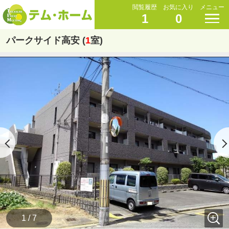
閲覧履歴
お気に入り
メニュー
1
0
パークサイド高安 (
1
室)
1 / 7