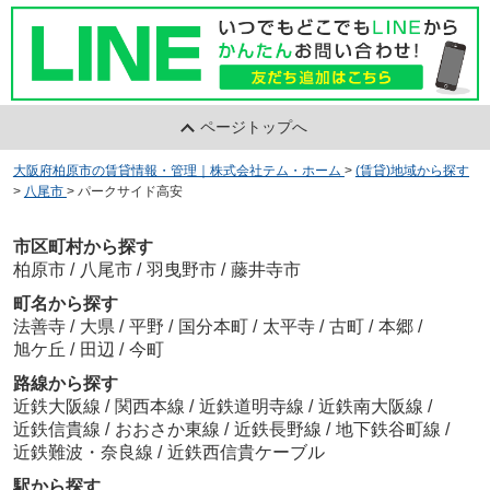
ページトップへ
大阪府柏原市の賃貸情報・管理｜株式会社テム・ホーム
>
(賃貸)地域から探す
>
八尾市
>
パークサイド高安
市区町村から探す
柏原市
/
八尾市
/
羽曳野市
/
藤井寺市
町名から探す
法善寺
/
大県
/
平野
/
国分本町
/
太平寺
/
古町
/
本郷
/
旭ケ丘
/
田辺
/
今町
路線から探す
近鉄大阪線
/
関西本線
/
近鉄道明寺線
/
近鉄南大阪線
/
近鉄信貴線
/
おおさか東線
/
近鉄長野線
/
地下鉄谷町線
/
近鉄難波・奈良線
/
近鉄西信貴ケーブル
駅から探す