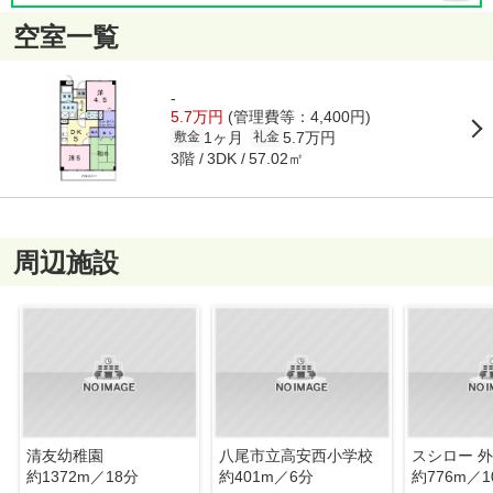
空室一覧
-
5.7万円
(管理費等：4,400円)
1ヶ月
5.7万円
敷金
礼金
3階
57.02㎡
3DK
周辺施設
清友幼稚園
八尾市立高安西小学校
スシロー 
約1372m／18分
約401m／6分
約776m／1