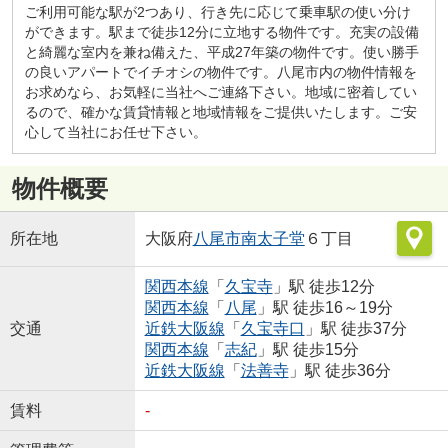
ご利用可能な駅が2つあり、行き先に応じて乗車駅の使い分け
ができます。駅まで徒歩12分に立地する物件です。充実の設備
と綺麗な室内を兼ね備えた、平成27年築の物件です。使い勝手
の良いアパートでイチオシの物件です。八尾市内の物件情報を
お求めなら、お気軽に当社へご連絡下さい。地域に密着してい
るので、確かな賃貸情報と地域情報をご提供いたします。ご安
心して当社にお任せ下さい。
物件概要
所在地
大阪府
八尾市
南太子堂
６丁目
関西本線
「
久宝寺
」駅 徒歩12分
関西本線
「
八尾
」駅 徒歩16～19分
交通
近鉄大阪線
「
久宝寺口
」駅 徒歩37分
関西本線
「
志紀
」駅 徒歩15分
近鉄大阪線
「
法善寺
」駅 徒歩36分
賃料
-