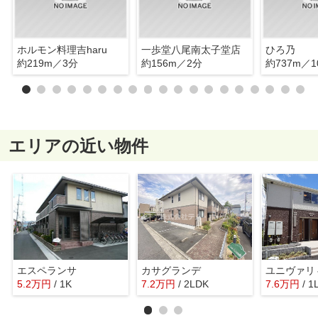
ホルモン料理吉haru
一歩堂八尾南太子堂店
ひろ乃
約219m／3分
約156m／2分
約737m／1
エリアの近い物件
エスペランサ
カサグランデ
ユニヴァリ
5.2
万
円
/ 1K
7.2
万
円
/ 2LDK
7.6
万
円
/ 1