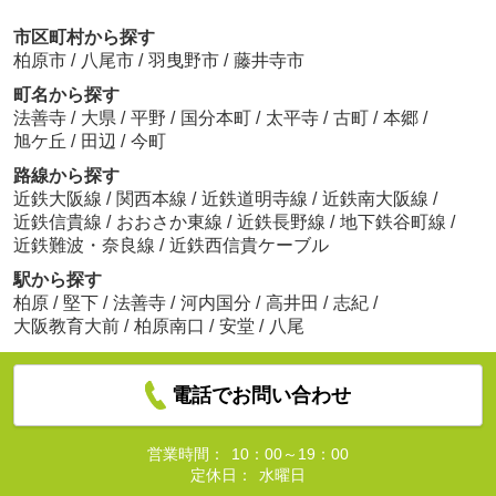
市区町村から探す
柏原市
/
八尾市
/
羽曳野市
/
藤井寺市
町名から探す
法善寺
/
大県
/
平野
/
国分本町
/
太平寺
/
古町
/
本郷
/
旭ケ丘
/
田辺
/
今町
路線から探す
近鉄大阪線
/
関西本線
/
近鉄道明寺線
/
近鉄南大阪線
/
近鉄信貴線
/
おおさか東線
/
近鉄長野線
/
地下鉄谷町線
/
近鉄難波・奈良線
/
近鉄西信貴ケーブル
駅から探す
柏原
/
堅下
/
法善寺
/
河内国分
/
高井田
/
志紀
/
大阪教育大前
/
柏原南口
/
安堂
/
八尾
電話でお問い合わせ
営業時間：
10：00～19：00
定休日：
水曜日