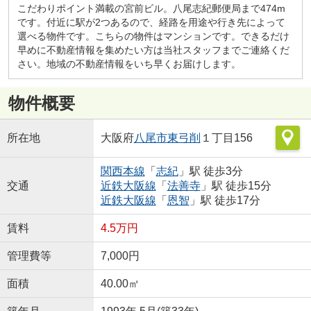
こだわりポイント満載の宮前ビル。八尾志紀郵便局まで474m
です。付近に駅が2つあるので、経路を用途や行き先によって
選べる物件です。こちらの物件はマンションです。できるだけ
早めに不動産情報を集めたい方は当社スタッフまでご連絡くだ
さい。地域の不動産情報をいち早くお届けします。
物件概要
所在地
大阪府
八尾市
東弓削
１丁目156
関西本線
「
志紀
」駅 徒歩3分
交通
近鉄大阪線
「
法善寺
」駅 徒歩15分
近鉄大阪線
「
恩智
」駅 徒歩17分
賃料
4.5万円
管理費等
7,000円
面積
40.00㎡