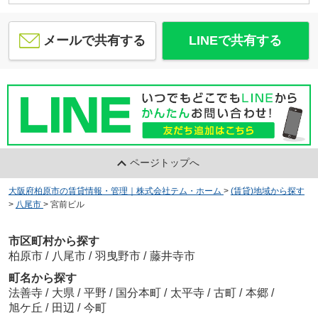
メールで共有する
LINEで共有する
ページトップへ
大阪府柏原市の賃貸情報・管理｜株式会社テム・ホーム
>
(賃貸)地域から探す
>
八尾市
>
宮前ビル
市区町村から探す
柏原市
/
八尾市
/
羽曳野市
/
藤井寺市
町名から探す
法善寺
/
大県
/
平野
/
国分本町
/
太平寺
/
古町
/
本郷
/
旭ケ丘
/
田辺
/
今町