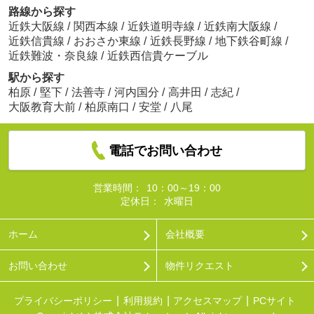
路線から探す
近鉄大阪線
/
関西本線
/
近鉄道明寺線
/
近鉄南大阪線
/
近鉄信貴線
/
おおさか東線
/
近鉄長野線
/
地下鉄谷町線
/
近鉄難波・奈良線
/
近鉄西信貴ケーブル
駅から探す
柏原
/
堅下
/
法善寺
/
河内国分
/
高井田
/
志紀
/
大阪教育大前
/
柏原南口
/
安堂
/
八尾
電話でお問い合わせ
営業時間：
10：00～19：00
定休日：
水曜日
ホーム
会社概要
お問い合わせ
物件リクエスト
プライバシーポリシー
利用規約
アクセスマップ
PCサイト