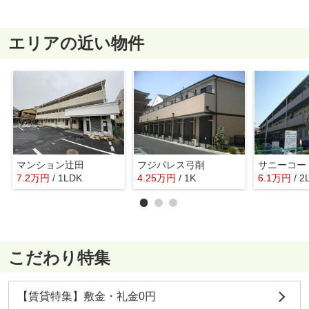
エリアの近い物件
マンション辻田
フジパレス弓削
サニーコー
7.2
万
円
/ 1LDK
4.25
万
円
/ 1K
6.1
万
円
/ 2
こだわり特集
【賃貸特集】敷金・礼金0円