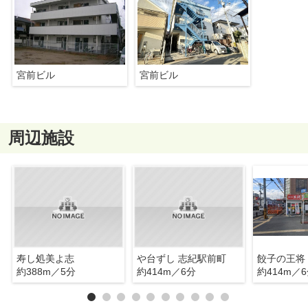
宮前ビル
宮前ビル
周辺施設
寿し処美よ志
や台ずし 志紀駅前町
餃子の王将
約388m／5分
約414m／6分
約414m／