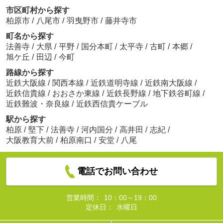
市区町村から探す
柏原市
/
八尾市
/
羽曳野市
/
藤井寺市
町名から探す
法善寺
/
大県
/
平野
/
国分本町
/
太平寺
/
古町
/
本郷
/
旭ケ丘
/
田辺
/
今町
路線から探す
近鉄大阪線
/
関西本線
/
近鉄道明寺線
/
近鉄南大阪線
/
近鉄信貴線
/
おおさか東線
/
近鉄長野線
/
地下鉄谷町線
/
近鉄難波・奈良線
/
近鉄西信貴ケーブル
駅から探す
柏原
/
堅下
/
法善寺
/
河内国分
/
高井田
/
志紀
/
大阪教育大前
/
柏原南口
/
安堂
/
八尾
電話でお問い合わせ
営業時間：
10：00～19：00
定休日：
水曜日